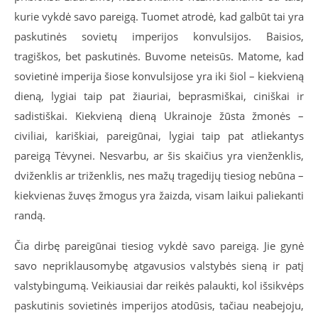
kurie vykdė savo pareigą. Tuomet atrodė, kad galbūt tai yra
paskutinės sovietų imperijos konvulsijos. Baisios,
tragiškos, bet paskutinės. Buvome neteisūs. Matome, kad
sovietinė imperija šiose konvulsijose yra iki šiol – kiekvieną
dieną, lygiai taip pat žiauriai, beprasmiškai, ciniškai ir
sadistiškai. Kiekvieną dieną Ukrainoje žūsta žmonės –
civiliai, kariškiai, pareigūnai, lygiai taip pat atliekantys
pareigą Tėvynei. Nesvarbu, ar šis skaičius yra vienženklis,
dviženklis ar triženklis, nes mažų tragedijų tiesiog nebūna –
kiekvienas žuvęs žmogus yra žaizda, visam laikui paliekanti
randą.
Čia dirbę pareigūnai tiesiog vykdė savo pareigą. Jie gynė
savo nepriklausomybę atgavusios valstybės sieną ir patį
valstybingumą. Veikiausiai dar reikės palaukti, kol išsikvėps
paskutinis sovietinės imperijos atodūsis, tačiau neabejoju,