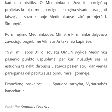
kad taip atsitiks. O Medininkuose žuvusių pareigūnų
pralietas kraujas mus įpareigoja ir ragina visados branginti
laisvę“, – savo kalboje Medininkuose sakė premjerė I.
Šimonytė.
Po minėjimo Medininkuose, Ministrė Pirmininkė dalyvavo
žuvusiųjų pagerbime Vilniaus Antakalnio kapinėse.
1991 m. liepos 31 d. sovietų OMON įvykdė Medininkų
pasienio punkto užpuolimą, per kurį nužudyti šeši iš
aštuonių tą naktį dirbusių Lietuvos pasieniečių, dar vienas
pareigūnas dėl patirtų sužalojimų mirė ligoninėje.
Pranešimą paskelbė: – -, Spaudos tarnyba, Vyriausybės
kanceliarija
Paskelbė
Spaudos Centras