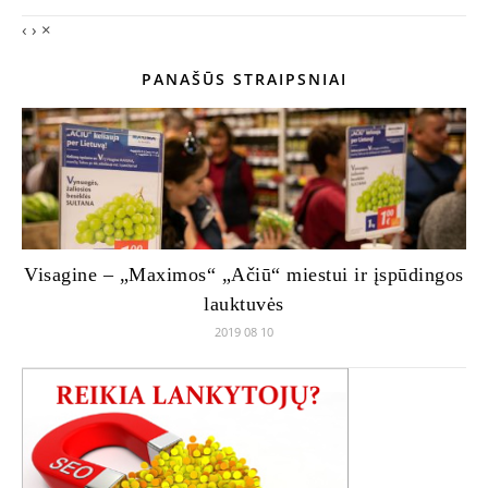
‹
›
×
PANAŠŪS STRAIPSNIAI
Visagine – „Maximos“ „Ačiū“ miestui ir įspūdingos
lauktuvės
2019 08 10