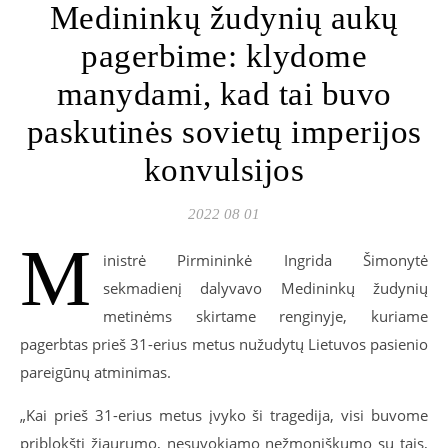
Medininkų žudynių aukų
pagerbime: klydome
manydami, kad tai buvo
paskutinės sovietų imperijos
konvulsijos
2022 08 01
M
inistrė Pirmininkė Ingrida Šimonytė
sekmadienį dalyvavo Medininkų žudynių
metinėms skirtame renginyje, kuriame
pagerbtas prieš 31-erius metus nužudytų Lietuvos pasienio
pareigūnų atminimas.
„Kai prieš 31-erius metus įvyko ši tragedija, visi buvome
priblokšti žiaurumo, nesuvokiamo nežmoniškumo su tais,