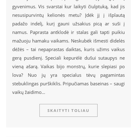
gyvenimus. Vis svarstai kur laikyti čiulptuką, kad jis
nesusipurvintų kelionės metu? Įdėk jį į išplautą
padažo indelį, kurį gauni užsakius picą ar suši į
namus. Paprasta antklodė ir stalas gali tapti puikiu
mažuoju hamaku vaikams. Neskubėk išmesti didelės
dėžės – tai nepaprastas daiktas, kuris užims vaikus
gerą pusdienį. Speciali kepurėlė dušui sutaupys ne
vieną ašarą. Vaikas bijo monstrų, kurie slepiasi po
lova? Nuo jų yra specialus tėvų pagamintas
stebuklingas purškiklis. Pripučiamas baseinas – saugi
vaikų žaidimo…
SKAITYTI TOLIAU