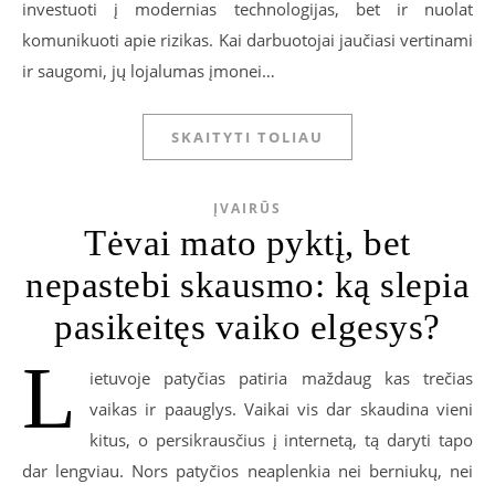
investuoti į modernias technologijas, bet ir nuolat
komunikuoti apie rizikas. Kai darbuotojai jaučiasi vertinami
ir saugomi, jų lojalumas įmonei…
SKAITYTI TOLIAU
ĮVAIRŪS
Tėvai mato pyktį, bet
nepastebi skausmo: ką slepia
pasikeitęs vaiko elgesys?
L
ietuvoje patyčias patiria maždaug kas trečias
vaikas ir paauglys. Vaikai vis dar skaudina vieni
kitus, o persikrausčius į internetą, tą daryti tapo
dar lengviau. Nors patyčios neaplenkia nei berniukų, nei