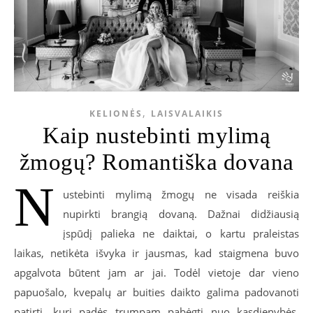
,
KELIONĖS
LAISVALAIKIS
Kaip nustebinti mylimą
žmogų? Romantiška dovana
N
ustebinti mylimą žmogų ne visada reiškia
nupirkti brangią dovaną. Dažnai didžiausią
įspūdį palieka ne daiktai, o kartu praleistas
laikas, netikėta išvyka ir jausmas, kad staigmena buvo
apgalvota būtent jam ar jai. Todėl vietoje dar vieno
papuošalo, kvepalų ar buities daikto galima padovanoti
patirtį, kuri padės trumpam pabėgti nuo kasdienybės.