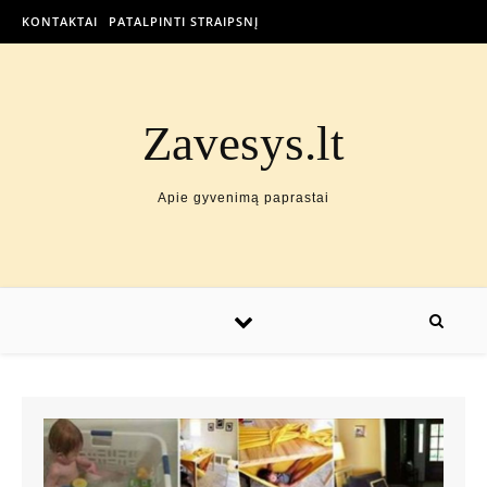
KONTAKTAI
PATALPINTI STRAIPSNĮ
Zavesys.lt
Apie gyvenimą paprastai