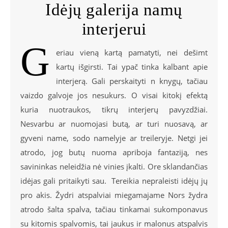
Idėjų galerija namų
interjerui
G
eriau vieną kartą pamatyti, nei dešimt
kartų išgirsti. Tai ypač tinka kalbant apie
interjerą. Gali perskaityti n knygų, tačiau
vaizdo galvoje jos nesukurs. O visai kitokį efektą
kuria nuotraukos, tikrų interjerų pavyzdžiai.
Nesvarbu ar nuomojasi butą, ar turi nuosavą, ar
gyveni name, sodo namelyje ar treileryje. Netgi jei
atrodo, jog butų nuoma apriboja fantaziją, nes
savininkas neleidžia nė vinies įkalti. Ore sklandančias
idėjas gali pritaikyti sau. Tereikia nepraleisti idėjų jų
pro akis. Žydri atspalviai miegamajame Nors žydra
atrodo šalta spalva, tačiau tinkamai sukomponavus
su kitomis spalvomis, tai jaukus ir malonus atspalvis