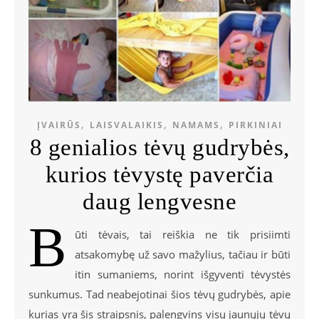
,
,
,
ĮVAIRŪS
LAISVALAIKIS
NAMAMS
PIRKINIAI
8 genialios tėvų gudrybės,
kurios tėvystę paverčia
daug lengvesne
B
ūti tėvais, tai reiškia ne tik prisiimti
atsakomybę už savo mažylius, tačiau ir būti
itin sumaniems, norint išgyventi tėvystės
sunkumus. Tad neabejotinai šios tėvų gudrybės, apie
kurias yra šis straipsnis, palengvins visų jaunųjų tėvų