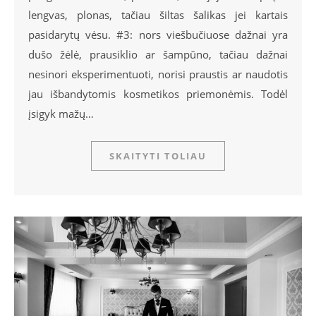
lengvas, plonas, tačiau šiltas šalikas jei kartais
pasidarytų vėsu. #3: nors viešbučiuose dažnai yra
dušo žėlė, prausiklio ar šampūno, tačiau dažnai
nesinori eksperimentuoti, norisi praustis ar naudotis
jau išbandytomis kosmetikos priemonėmis. Todėl
įsigyk mažų…
SKAITYTI TOLIAU