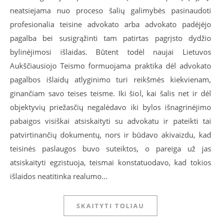
neatsiejama nuo proceso šalių galimybės pasinaudoti
profesionalia teisine advokato arba advokato padėjėjo
pagalba bei susigrąžinti tam patirtas pagrįsto dydžio
bylinėjimosi išlaidas. Būtent todėl naujai Lietuvos
Aukščiausiojo Teismo formuojama praktika dėl advokato
pagalbos išlaidų atlyginimo turi reikšmės kiekvienam,
ginančiam savo teises teisme. Iki šiol, kai šalis net ir dėl
objektyvių priežasčių negalėdavo iki bylos išnagrinėjimo
pabaigos visiškai atsiskaityti su advokatu ir pateikti tai
patvirtinančių dokumentų, nors ir būdavo akivaizdu, kad
teisinės paslaugos buvo suteiktos, o pareiga už jas
atsiskaityti egzistuoja, teismai konstatuodavo, kad tokios
išlaidos neatitinka realumo…
SKAITYTI TOLIAU