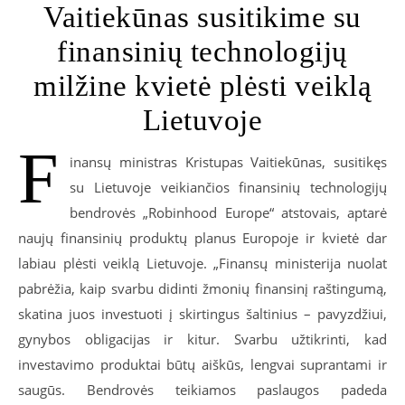
Vaitiekūnas susitikime su
finansinių technologijų
milžine kvietė plėsti veiklą
Lietuvoje
F
inansų ministras Kristupas Vaitiekūnas, susitikęs
su Lietuvoje veikiančios finansinių technologijų
bendrovės „Robinhood Europe“ atstovais, aptarė
naujų finansinių produktų planus Europoje ir kvietė dar
labiau plėsti veiklą Lietuvoje. „Finansų ministerija nuolat
pabrėžia, kaip svarbu didinti žmonių finansinį raštingumą,
skatina juos investuoti į skirtingus šaltinius – pavyzdžiui,
gynybos obligacijas ir kitur. Svarbu užtikrinti, kad
investavimo produktai būtų aiškūs, lengvai suprantami ir
saugūs. Bendrovės teikiamos paslaugos padeda