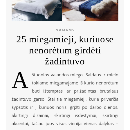
NAMAMS
25 miegamieji, kuriuose
nenorėtum girdėti
žadintuvo
A
štuonios valandos miego. Saldaus ir mielo
tokiame miegamajame iš kurio nenorėtum
būti ištemptas ar prižadintas brutalaus
žadintuvo garso. Štai tie miegamieji, kurie priverčia
šypsotis ir į kuriuos norisi grįžti po darbo dienos.
Skirtingi dizainai, skirtingi išdėstymai, skirtingi
akcentai, tačiau juos visus vienija vienas dalykas –