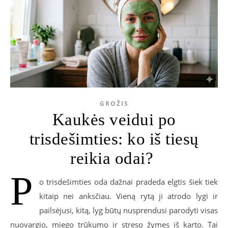
GROŽIS
Kaukės veidui po
trisdešimties: ko iš tiesų
reikia odai?
P
o trisdešimties oda dažnai pradeda elgtis šiek tiek
kitaip nei anksčiau. Vieną rytą ji atrodo lygi ir
pailsėjusi, kitą, lyg būtų nusprendusi parodyti visas
nuovargio, miego trūkumo ir streso žymes iš karto. Tai