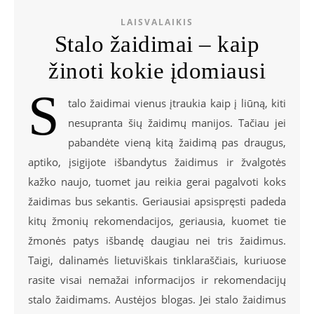
LAISVALAIKIS
Stalo žaidimai – kaip
žinoti kokie įdomiausi
S
talo žaidimai vienus įtraukia kaip į liūną, kiti
nesupranta šių žaidimų manijos. Tačiau jei
pabandėte vieną kitą žaidimą pas draugus,
aptiko, įsigijote išbandytus žaidimus ir žvalgotės
kažko naujo, tuomet jau reikia gerai pagalvoti koks
žaidimas bus sekantis. Geriausiai apsispręsti padeda
kitų žmonių rekomendacijos, geriausia, kuomet tie
žmonės patys išbandę daugiau nei tris žaidimus.
Taigi, dalinamės lietuviškais tinklaraščiais, kuriuose
rasite visai nemažai informacijos ir rekomendacijų
stalo žaidimams. Austėjos blogas. Jei stalo žaidimus