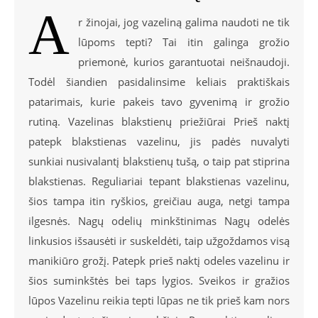
A
r žinojai, jog vazeliną galima naudoti ne tik
lūpoms tepti? Tai itin galinga grožio
priemonė, kurios garantuotai neišnaudoji.
Todėl šiandien pasidalinsime keliais praktiškais
patarimais, kurie pakeis tavo gyvenimą ir grožio
rutiną. Vazelinas blakstienų priežiūrai Prieš naktį
patepk blakstienas vazelinu, jis padės nuvalyti
sunkiai nusivalantį blakstienų tušą, o taip pat stiprina
blakstienas. Reguliariai tepant blakstienas vazelinu,
šios tampa itin ryškios, greičiau auga, netgi tampa
ilgesnės. Nagų odelių minkštinimas Nagų odelės
linkusios išsausėti ir suskeldėti, taip užgoždamos visą
manikiūro grožį. Patepk prieš naktį odeles vazelinu ir
šios suminkštės bei taps lygios. Sveikos ir gražios
lūpos Vazelinu reikia tepti lūpas ne tik prieš kam nors