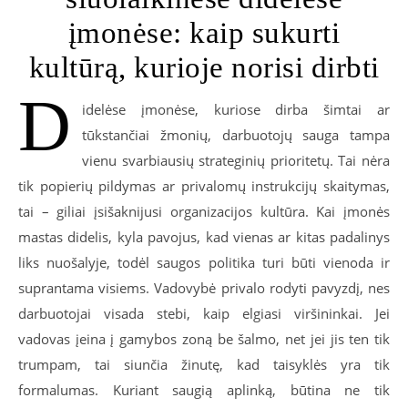
įmonėse: kaip sukurti
kultūrą, kurioje norisi dirbti
D
idelėse įmonėse, kuriose dirba šimtai ar
tūkstančiai žmonių, darbuotojų sauga tampa
vienu svarbiausių strateginių prioritetų. Tai nėra
tik popierių pildymas ar privalomų instrukcijų skaitymas,
tai – giliai įsišaknijusi organizacijos kultūra. Kai įmonės
mastas didelis, kyla pavojus, kad vienas ar kitas padalinys
liks nuošalyje, todėl saugos politika turi būti vienoda ir
suprantama visiems. Vadovybė privalo rodyti pavyzdį, nes
darbuotojai visada stebi, kaip elgiasi viršininkai. Jei
vadovas įeina į gamybos zoną be šalmo, net jei jis ten tik
trumpam, tai siunčia žinutę, kad taisyklės yra tik
formalumas. Kuriant saugią aplinką, būtina ne tik