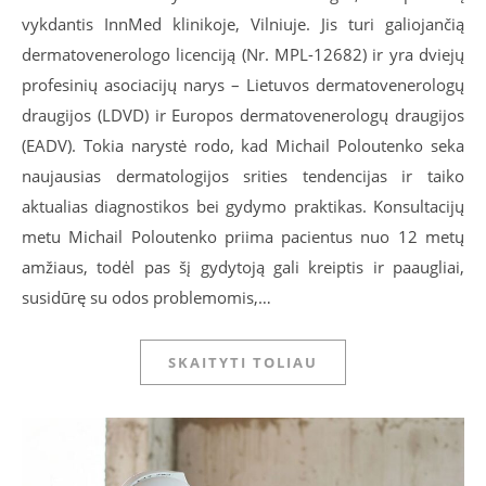
vykdantis InnMed klinikoje, Vilniuje. Jis turi galiojančią
dermatovenerologo licenciją (Nr. MPL-12682) ir yra dviejų
profesinių asociacijų narys – Lietuvos dermatovenerologų
draugijos (LDVD) ir Europos dermatovenerologų draugijos
(EADV). Tokia narystė rodo, kad Michail Poloutenko seka
naujausias dermatologijos srities tendencijas ir taiko
aktualias diagnostikos bei gydymo praktikas. Konsultacijų
metu Michail Poloutenko priima pacientus nuo 12 metų
amžiaus, todėl pas šį gydytoją gali kreiptis ir paaugliai,
susidūrę su odos problemomis,…
SKAITYTI TOLIAU