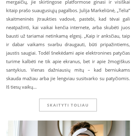
mergaičių, jie skirtingose platformose ginasi ir visiškai
kitaip prašo suaugusiųjų pagalbos. Julija Markeliūnė, „Telia“
skaitmeninės įtraukties vadovė, pastebi, kad tėvai gali
neatpažinti, kai vaikai kenčia internete, arba skubėti juos
bausti už tariamai netinkamą elgesį. „Kaip ir anksčiau, taip
ir dabar vaikams svarbu draugauti, būti pripažintiems,
jaustis saugiai. Todėl šnekėdami apie elektronines patyčias
turime kalbėti ne tik apie ekranus, bet ir apie žmogiškus
santykius. Vienas dažniausių mitų – kad berniukams
skauda mažiau arba jie lengviau susitvarko su patyčiomis.
Iš tiesų vaikų…
SKAITYTI TOLIAU