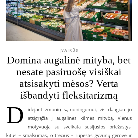
ĮVAIRŪS
Domina augalinė mityba, bet
nesate pasiruošę visiškai
atsisakyti mėsos? Verta
išbandyti fleksitarizmą
D
idėjant žmonių sąmoningumui, vis daugiau jų
atsigręžia į augalinės kilmės mitybą. Vienus
motyvuoja su sveikata susijusios priežastys,
kitus – smalsumas, o trečius – rūpestis gyvūnų gerove ir