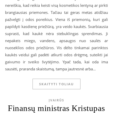
nereiškia, kad reikia keisti visą kosmetikos lentyną ar pirkti
brangiausias priemones. Tačiau tai geras metas atidžiau
pažvelgti į odos poreikius. Viena iš priemonių, kuri gali
papildyti kasdienę priežiūrą, yra veido kaukės. Svarbiausia
suprasti, kad kaukė nėra stebuklingas sprendimas. Ji
nepakeis miego, vandens, apsaugos nuo saulės ar
nuoseklios odos priežiūros. Vis dėlto tinkamai parinktos
kaukės veidui gali padėti atkurti odos drėgmę, suteikti jai
gaivumo ir sveiko švytėjimo. Ypač tada, kai oda ima
sausėti, praranda skaistumą, tampa jautresnė arba…
SKAITYTI TOLIAU
ĮVAIRŪS
Finansų ministras Kristupas