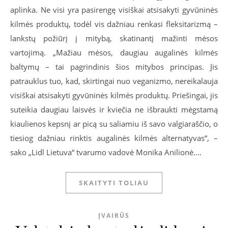
aplinka. Ne visi yra pasirengę visiškai atsisakyti gyvūninės
kilmės produktų, todėl vis dažniau renkasi fleksitarizmą –
lankstų požiūrį į mitybą, skatinantį mažinti mėsos
vartojimą. „Mažiau mėsos, daugiau augalinės kilmės
baltymų – tai pagrindinis šios mitybos principas. Jis
patrauklus tuo, kad, skirtingai nuo veganizmo, nereikalauja
visiškai atsisakyti gyvūninės kilmės produktų. Priešingai, jis
suteikia daugiau laisvės ir kviečia ne išbraukti mėgstamą
kiaulienos kepsnį ar picą su saliamiu iš savo valgiaraščio, o
tiesiog dažniau rinktis augalinės kilmės alternatyvas“, –
sako „Lidl Lietuva“ tvarumo vadovė Monika Anilionė.…
SKAITYTI TOLIAU
ĮVAIRŪS