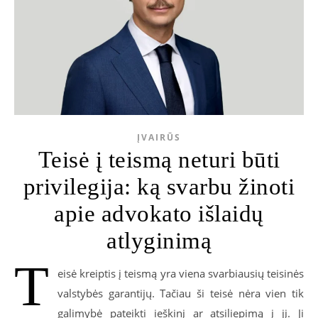
ĮVAIRŪS
Teisė į teismą neturi būti
privilegija: ką svarbu žinoti
apie advokato išlaidų
atlyginimą
T
eisė kreiptis į teismą yra viena svarbiausių teisinės
valstybės garantijų. Tačiau ši teisė nėra vien tik
galimybė pateikti ieškinį ar atsiliepimą į jį. Ji