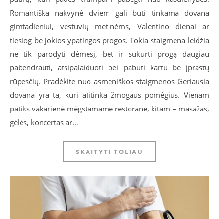
Romantiška nakvynė dviem gali būti tinkama dovana
gimtadieniui, vestuvių metinėms, Valentino dienai ar
tiesiog be jokios ypatingos progos. Tokia staigmena leidžia
ne tik parodyti dėmesį, bet ir sukurti progą daugiau
pabendrauti, atsipalaiduoti bei pabūti kartu be įprastų
rūpesčių. Pradėkite nuo asmeniškos staigmenos Geriausia
dovana yra ta, kuri atitinka žmogaus pomėgius. Vienam
patiks vakarienė mėgstamame restorane, kitam – masažas,
gėlės, koncertas ar…
SKAITYTI TOLIAU