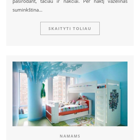
pasirodant, tačiau ir nakčiai. Per naktį vazelinas
suminkština…
SKAITYTI TOLIAU
NAMAMS