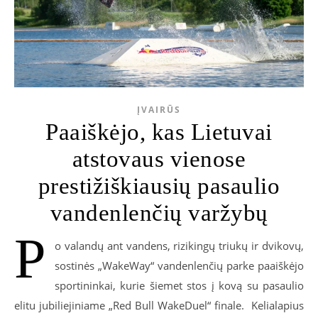
ĮVAIRŪS
Paaiškėjo, kas Lietuvai
atstovaus vienose
prestižiškiausių pasaulio
vandenlenčių varžybų
P
o valandų ant vandens, rizikingų triukų ir dvikovų,
sostinės „WakeWay“ vandenlenčių parke paaiškėjo
sportininkai, kurie šiemet stos į kovą su pasaulio
elitu jubiliejiniame „Red Bull WakeDuel“ finale. Kelialapius