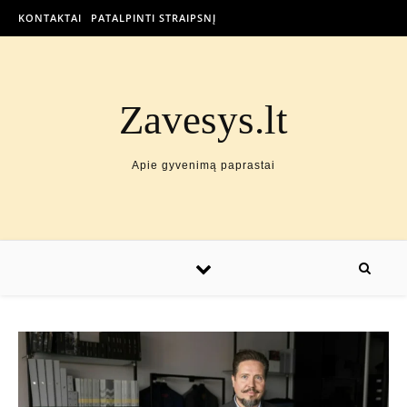
KONTAKTAI
PATALPINTI STRAIPSNĮ
Zavesys.lt
Apie gyvenimą paprastai