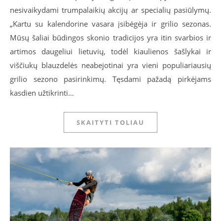
nesivaikydami trumpalaikių akcijų ar specialių pasiūlymų.
„Kartu su kalendorine vasara įsibėgėja ir grilio sezonas.
Mūsų šaliai būdingos skonio tradicijos yra itin svarbios ir
artimos daugeliui lietuvių, todėl kiaulienos šašlykai ir
viščiukų blauzdelės neabejotinai yra vieni populiariausių
grilio sezono pasirinkimų. Tęsdami pažadą pirkėjams
kasdien užtikrinti…
SKAITYTI TOLIAU