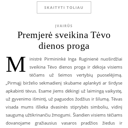
SKAITYTI TOLIAU
ĮVAIRŪS
Premjerė sveikina Tėvo
dienos proga
M
inistrė Pirmininkė Inga Ruginienė nuoširdžiai
sveikina Tėvo dienos proga ir dėkoja visiems
tėčiams už šeimos vertybių puoselėjimą.
„Pirmąjį birželio sekmadienį skubame aplankyti ar širdyse
apkabinti tėvus. Esame jiems dėkingi už laimingą vaikystę,
už gyvenimo išmintį, už paguodos žodžius ir šilumą. Tėvas
visada mums išlieka dvasinės stiprybės simboliu, vidinį
saugumą užtikrinančiu žmogumi. Šiandien visiems tėčiams
dovanojame gražiausius vasaros pradžios žiedus ir