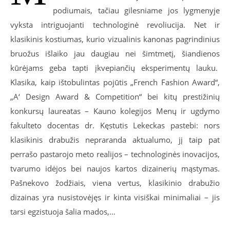
podiumais, tačiau gilesniame jos lygmenyje
vyksta intriguojanti technologinė revoliucija. Net ir
klasikinis kostiumas, kurio vizualinis kanonas pagrindinius
bruožus išlaiko jau daugiau nei šimtmetį, šiandienos
kūrėjams geba tapti įkvepiančių eksperimentų lauku.
Klasika, kaip ištobulintas pojūtis „French Fashion Award“,
„A‘ Design Award & Competition“ bei kitų prestižinių
konkursų laureatas – Kauno kolegijos Menų ir ugdymo
fakulteto docentas dr. Kęstutis Lekeckas pastebi: nors
klasikinis drabužis nepraranda aktualumo, jį taip pat
perrašo pastarojo meto realijos – technologinės inovacijos,
tvarumo idėjos bei naujos kartos dizainerių mąstymas.
Pašnekovo žodžiais, viena vertus, klasikinio drabužio
dizainas yra nusistovėjęs ir kinta visiškai minimaliai – jis
tarsi egzistuoja šalia mados,…