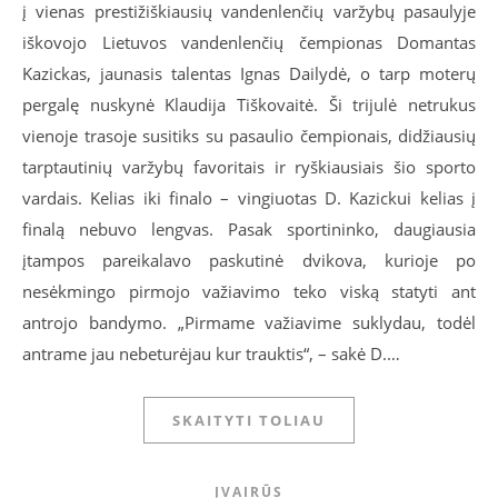
į vienas prestižiškiausių vandenlenčių varžybų pasaulyje
iškovojo Lietuvos vandenlenčių čempionas Domantas
Kazickas, jaunasis talentas Ignas Dailydė, o tarp moterų
pergalę nuskynė Klaudija Tiškovaitė. Ši trijulė netrukus
vienoje trasoje susitiks su pasaulio čempionais, didžiausių
tarptautinių varžybų favoritais ir ryškiausiais šio sporto
vardais. Kelias iki finalo – vingiuotas D. Kazickui kelias į
finalą nebuvo lengvas. Pasak sportininko, daugiausia
įtampos pareikalavo paskutinė dvikova, kurioje po
nesėkmingo pirmojo važiavimo teko viską statyti ant
antrojo bandymo. „Pirmame važiavime suklydau, todėl
antrame jau nebeturėjau kur trauktis“, – sakė D.…
SKAITYTI TOLIAU
ĮVAIRŪS