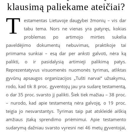
klausimą paliekame ateičiai?
T
estamentas Lietuvoje daugybei žmonių – vis dar
tabu tema. Nors ne vienas yra patyręs, kokias
problemas po artimojo mirties sukelia
paveldėjimo dokumentų nebuvimas, praktikoje tai
priimama sunkiai – esą dar per anksti galvoti, nėra ką
palikti, o ir pasidalysią artimieji palikimą patys.
Reprezentatyvus visuomenės nuomonės tyrimas, atliktas
gyvūnų apsaugos organizacijos „Tušti narvai“ užsakymu,
rodo, kad tik 8 proc. gyventojų jau yra sudarę testamentą,
o dar 35 proc. svarsto jį palikti. Šiek tiek mažiau – 38 proc.
– nurodo, kad apie testamentą nėra galvoję, o 19 proc.
teigia jo nesvarstantys. Tyrimas taip pat atskleidė aiškią
amžiaus įtaką sprendimo priėmimui. Apie testamento
sudarymą dažniau svarsto vyresni nei 46 metų gyventojai,