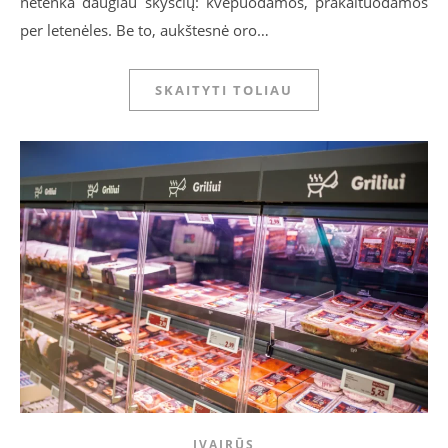
netenka daugiau skysčių: kvėpuodamos, prakaituodamos
per letenėles. Be to, aukštesnė oro…
SKAITYTI TOLIAU
ĮVAIRŪS