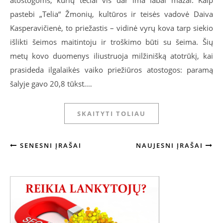
pastebi „Telia“ Žmonių, kultūros ir teisės vadovė Daiva
Kasperavičienė, to priežastis – vidinė vyrų kova tarp siekio
išlikti šeimos maitintoju ir troškimo būti su šeima. Šių
metų kovo duomenys iliustruoja milžinišką atotrūkį, kai
prasideda ilgalaikės vaiko priežiūros atostogos: paramą
šalyje gavo 20,8 tūkst.…
SKAITYTI TOLIAU
SENESNI ĮRAŠAI
NAUJESNI ĮRAŠAI