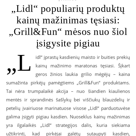
„Lidl“ populiarių produktų
kainų mažinimas tęsiasi:
„Grill&Fun“ mėsos nuo šiol
įsigysite pigiau
„L
idl“ įprastų kasdienių maisto ir buities prekių
kainų mažinimo maratonas tęsiasi. Šįkart
geros žinios laukia grilio mėgėjų – kaina
sumažinta pirkėjų pamėgtiems „Grill&Fun“ produktams.
Tai nėra trumpalaikė akcija – nuo šiandien kiaulienos
mentės ir sprandinės šašlykų bei viščiukų blauzdelių ir
petelių įvairiuose marinatuose visose „Lidl“ parduotuvėse
galima įsigyti pigiau kasdien. Nuoseklus kainų mažinimas
yra ilgalaikės „Lidl“ strategijos dalis, kuria siekiama
užtikrinti, kad pirkėjai galėtų sutaupyti kasdien,