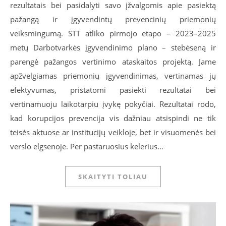
rezultatais bei pasidalyti savo įžvalgomis apie pasiektą
pažangą ir įgyvendintų prevencinių priemonių
veiksmingumą. STT atliko pirmojo etapo – 2023–2025
metų Darbotvarkės įgyvendinimo plano – stebėseną ir
parengė pažangos vertinimo ataskaitos projektą. Jame
apžvelgiamas priemonių įgyvendinimas, vertinamas jų
efektyvumas, pristatomi pasiekti rezultatai bei
vertinamuoju laikotarpiu įvykę pokyčiai. Rezultatai rodo,
kad korupcijos prevencija vis dažniau atsispindi ne tik
teisės aktuose ar institucijų veikloje, bet ir visuomenės bei
verslo elgsenoje. Per pastaruosius kelerius…
SKAITYTI TOLIAU