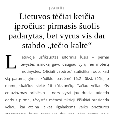
ĮVAIRŪS
Lietuvos tėčiai keičia
įpročius: pirmasis šuolis
padarytas, bet vyrus vis dar
stabdo „tėčio kaltė“
L
ietuvoje užfiksuotas istorinis lūžis – pernai
tėvystės išmoką gavo daugiau vyrų nei moterų
motinystės. Oficiali „Sodros“ statistika rodo, kad
šią paramą gimus kūdikiui pasiėmė 16,2 tūkst. tėčių, o
mamų skaičius siekė 16 tūkstančių. Tačiau vėliau šis
entuziazmas priblėsta – nors vyrai jau drąsiai atideda
darbus pirmąjį tėvystės mėnesį, tikrieji iššūkiai prasideda
vėliau, kai ateina laikas ilgalaikėms vaiko priežiūros
atostogoms, kurių tėčiai vis dar ima labai mažai. Kaip