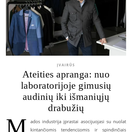
ĮVAIRŪS
Ateities apranga: nuo
laboratorijoje gimusių
audinių iki išmaniųjų
drabužių
M
ados industrija įprastai asocijuojasi su nuolat
kintančiomis tendencijomis ir spindinčiais