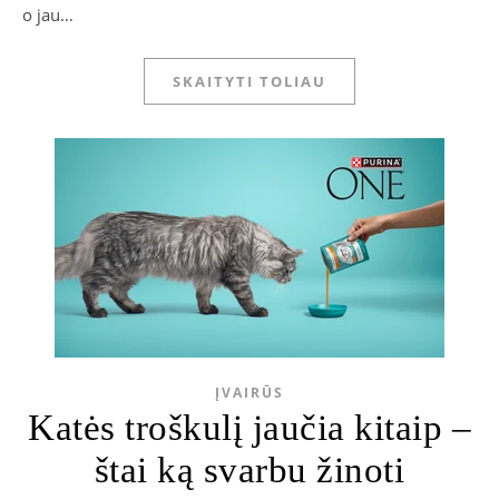
o jau…
SKAITYTI TOLIAU
ĮVAIRŪS
Katės troškulį jaučia kitaip –
štai ką svarbu žinoti