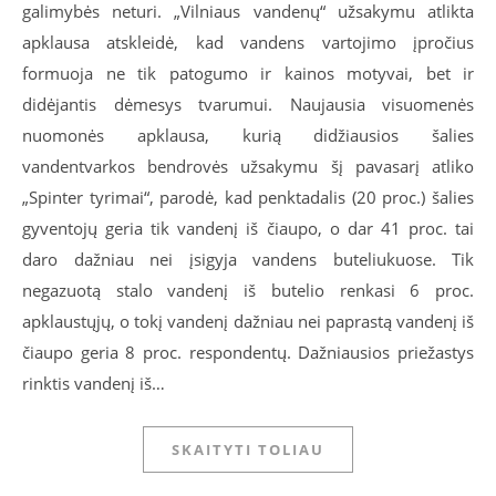
galimybės neturi. „Vilniaus vandenų“ užsakymu atlikta
apklausa atskleidė, kad vandens vartojimo įpročius
formuoja ne tik patogumo ir kainos motyvai, bet ir
didėjantis dėmesys tvarumui. Naujausia visuomenės
nuomonės apklausa, kurią didžiausios šalies
vandentvarkos bendrovės užsakymu šį pavasarį atliko
„Spinter tyrimai“, parodė, kad penktadalis (20 proc.) šalies
gyventojų geria tik vandenį iš čiaupo, o dar 41 proc. tai
daro dažniau nei įsigyja vandens buteliukuose. Tik
negazuotą stalo vandenį iš butelio renkasi 6 proc.
apklaustųjų, o tokį vandenį dažniau nei paprastą vandenį iš
čiaupo geria 8 proc. respondentų. Dažniausios priežastys
rinktis vandenį iš…
SKAITYTI TOLIAU