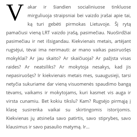
V
akar ir šiandien socialiniuose tinkluose
mirguliuoja straipsniai bei vaizdo įrašai apie tai,
ką turi gebėti pirmokas Lietuvoje. Šį rytą
pamačiusi vieną LRT vaizdo įrašą, pasimečiau. Nuoširdžiai
pasimečiau ir net išsigandau. Kiekvienais metais, artėjant
rugsėjui, tėvai ima nerimauti: ar mano vaikas pasiruošęs
mokyklai? Ar jau skaito? Ar skaičiuoja? Ar pažįsta visas
raides? Ar neatsiliks? Ar mokytoja nesakys, kad jis
nepasiruošęs? Ir kiekvienais metais mes, suaugusieji, tarsi
netyčia sukuriame dar vieną visuomenės spaudimo bangą
tėvams, vaikams ir mokytojams, kuri kasmet vis auga ir
virsta cunamiu. Bet kokiu tikslu? Kam? Rugsėjo pirmąją į
klasę susirenka vaikai su skirtingomis istorijomis.
Kiekvienas jų atsineša savo patirtis, savo stiprybes, savo
klausimus ir savo pasaulio matymą. Ir…