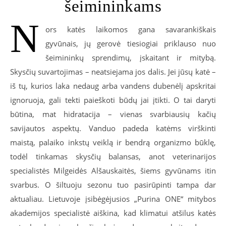
šeimininkams
N
ors katės laikomos gana savarankiškais
gyvūnais, jų gerovė tiesiogiai priklauso nuo
šeimininkų sprendimų, įskaitant ir mitybą.
Skysčių suvartojimas – neatsiejama jos dalis. Jei jūsų katė –
iš tų, kurios laka nedaug arba vandens dubenėlį apskritai
ignoruoja, gali tekti paieškoti būdų jai įtikti. O tai daryti
būtina, mat hidratacija – vienas svarbiausių kačių
savijautos aspektų. Vanduo padeda katėms virškinti
maistą, palaiko inkstų veiklą ir bendrą organizmo būklę,
todėl tinkamas skysčių balansas, anot veterinarijos
specialistės Milgeidės Alšauskaitės, šiems gyvūnams itin
svarbus. O šiltuoju sezonu tuo pasirūpinti tampa dar
aktualiau. Lietuvoje įsibėgėjusios „Purina ONE“ mitybos
akademijos specialistė aiškina, kad klimatui atšilus katės