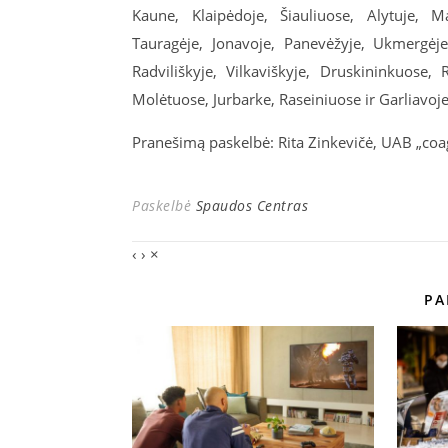
Kaune, Klaipėdoje, Šiauliuose, Alytuje, Ma
Tauragėje, Jonavoje, Panevėžyje, Ukmergėje,
Radviliškyje, Vilkaviškyje, Druskininkuose,
Molėtuose, Jurbarke, Raseiniuose ir Garliavoje
Pranešimą paskelbė: Rita Zinkevičė, UAB „coa
Paskelbė
Spaudos Centras
‹
›
×
PA