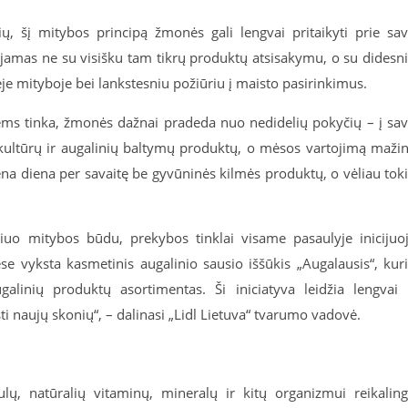
lių, šį mitybos principą žmonės gali lengvai pritaikyti prie sa
iejamas ne su visišku tam tikrų produktų atsisakymu, o su didesn
e mityboje bei lankstesniu požiūriu į maisto pasirinkimus.
ems tinka, žmonės dažnai pradeda nuo nedidelių pokyčių – į sa
 kultūrų ir augalinių baltymų produktų, o mėsos vartojimą maži
ena diena per savaitę be gyvūninės kilmės produktų, o vėliau tok
uo mitybos būdu, prekybos tinklai visame pasaulyje inicijuo
vėse vyksta kasmetinis augalinio sausio iššūkis „Augalausis“, kur
linių produktų asortimentas. Ši iniciatyva leidžia lengvai 
ti naujų skonių“, – dalinasi „Lidl Lietuva“ tvarumo vadovė.
ų, natūralių vitaminų, mineralų ir kitų organizmui reikalin