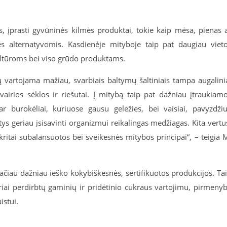
is, įprasti gyvūninės kilmės produktai, tokie kaip mėsa, pienas 
mės alternatyvomis. Kasdienėje mityboje taip pat daugiau viet
ltūroms bei viso grūdo produktams.
 vartojama mažiau, svarbiais baltymų šaltiniais tampa augalini
 įvairios sėklos ir riešutai. Į mitybą taip pat dažniau įtraukiam
ar burokėliai, kuriuose gausu geležies, bei vaisiai, pavyzdžiu
tys geriau įsisavinti organizmui reikalingas medžiagas. Kita vertu
skritai subalansuotos bei sveikesnės mitybos principai“, – teigia 
tačiau dažniau ieško kokybiškesnės, sertifikuotos produkcijos. Ta
riai perdirbtų gaminių ir pridėtinio cukraus vartojimu, pirmeny
istui.