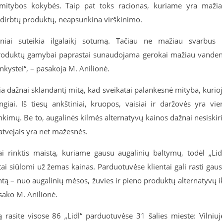
 mitybos kokybės. Taip pat toks racionas, kuriame yra maži
erdirbtų produktų, neapsunkina virškinimo.
eniai suteikia ilgalaikį sotumą. Tačiau ne mažiau svarbus 
 produktų gamybai paprastai sunaudojama gerokai mažiau vande
nkystei“, – pasakoja M. Anilionė.
ia dažnai sklandantį mitą, kad sveikatai palankesnė mityba, kurio
iai. Iš tiesų ankštiniai, kruopos, vaisiai ir daržovės yra vie
inkimų. Be to, augalinės kilmės alternatyvų kainos dažnai nesiskir
atvejais yra net mažesnės.
 rinktis maistą, kuriame gausu augalinių baltymų, todėl „Lid
ai siūlomi už žemas kainas. Parduotuvėse klientai gali rasti gau
ą – nuo augalinių mėsos, žuvies ir pieno produktų alternatyvų i
sako M. Anilionė.
rasite visose 86 „Lidl“ parduotuvėse 31 šalies mieste: Vilniuj