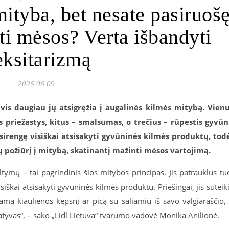
ityba, bet nesate pasiruoš
yti mėsos? Verta išbandyti
eksitarizmą
2026 06 09
is daugiau jų atsigręžia į augalinės kilmės mitybą. Vien
s priežastys, kitus – smalsumas, o trečius – rūpestis gyvū
asirengę visiškai atsisakyti gyvūninės kilmės produktų, tod
ų požiūrį į mitybą, skatinantį mažinti mėsos vartojimą.
ymų – tai pagrindinis šios mitybos principas. Jis patrauklus tu
iškai atsisakyti gyvūninės kilmės produktų. Priešingai, jis suteik
tamą kiaulienos kepsnį ar picą su saliamiu iš savo valgiaraščio,
natyvas“, – sako „Lidl Lietuva“ tvarumo vadovė Monika Anilionė.