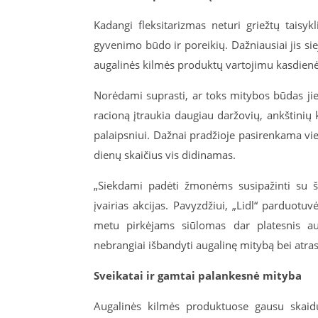
Kadangi fleksitarizmas neturi griežtų taisyk
gyvenimo būdo ir poreikių. Dažniausiai jis s
augalinės kilmės produktų vartojimu kasdienėj
Norėdami suprasti, ar toks mitybos būdas ji
racioną įtraukia daugiau daržovių, ankštinių
palaipsniui. Dažnai pradžioje pasirenkama vi
dienų skaičius vis didinamas.
„
Siekdami padėti žmonėms susipažinti su ši
įvairias akcijas. Pavyzdžiui, „Lidl“ parduotu
metu pirkėjams siūlomas dar platesnis auga
nebrangiai išbandyti augalinę mitybą bei atras
Sveikatai ir gamtai palankesnė mityba
Augalinės kilmės produktuose gausu skaidul