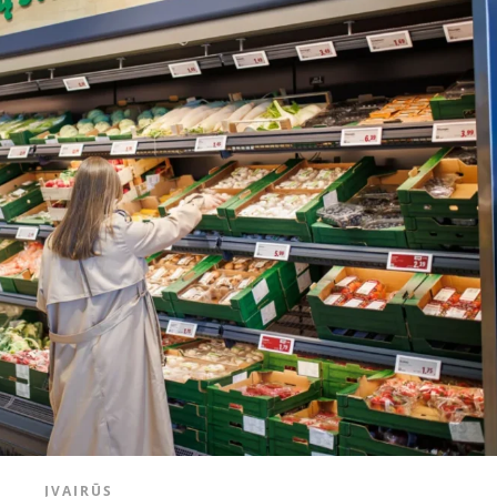
ĮVAIRŪS