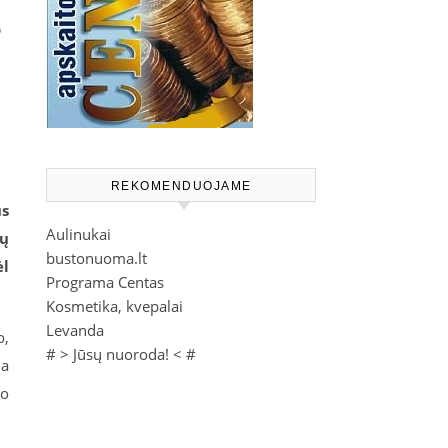
ę
REKOMENDUOJAME
us
Aulinukai
nų
bustonuoma.lt
ėl
Programa Centas
Kosmetika, kvepalai
Levanda
o,
# >
Jūsų nuoroda!
< #
ia
 o