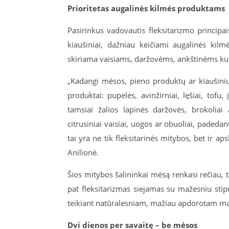
Prioritetas augalinės kilmės produktams
Pasirinkus vadovautis fleksitarizmo principa
kiaušiniai, dažniau keičiami augalinės kil
skiriama vaisiams, daržovėms, ankštinėms ku
„Kadangi mėsos, pieno produktų ar kiaušinių
produktai: pupelės, avinžirniai, lęšiai, tofu,
tamsiai žalios lapinės daržovės, brokoliai 
citrusiniai vaisiai, uogos ar obuoliai, padedan
tai yra ne tik fleksitarinės mitybos, bet ir ap
Anilionė.
Šios mitybos šalininkai mėsą renkasi rečiau, 
pat fleksitarizmas siejamas su mažesniu stip
teikiant natūralesniam, mažiau apdorotam ma
Dvi dienos per savaitę – be mėsos