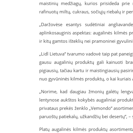
maistinių medžiagų, kurios prisideda prie
rafinuotų miltų, cukraus, sočiųjų riebalų ir p
„Daržovėse esantys sudėtiniai angliavand
aplinkosauginis aspektas: augalinės kilmės
ir kitų gamtos išteklių nei pramoninei gyvulini
„Lidl Lietuva“ tvarumo vadovė taip pat paneig
gausu augalinių produktų gali kainuoti brang
pigiausių, tačiau kartu ir maistingiausių pasir
nuo gyvūninės kilmės produktų, o kai kuriais 
„Norime, kad daugiau žmonių galėtų lengvai
lentynose aukštos kokybės augaliniai produkt
privataus prekės ženklo „Vemondo“ asortiment
paruoštų patiekalų, užkandžių bei desertų“, – 
Platų augalinės kilmės produktų asortimentą 