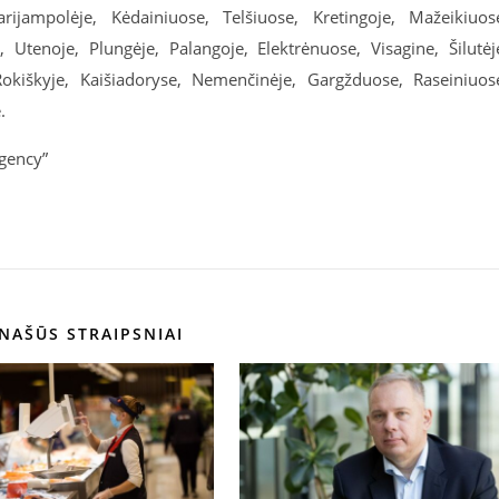
rijampolėje, Kėdainiuose, Telšiuose, Kretingoje, Mažeikiuos
 Utenoje, Plungėje, Palangoje, Elektrėnuose, Visagine, Šilutėj
 Rokiškyje, Kaišiadoryse, Nemenčinėje, Gargžduose, Raseiniuos
.
gency”
NAŠŪS STRAIPSNIAI