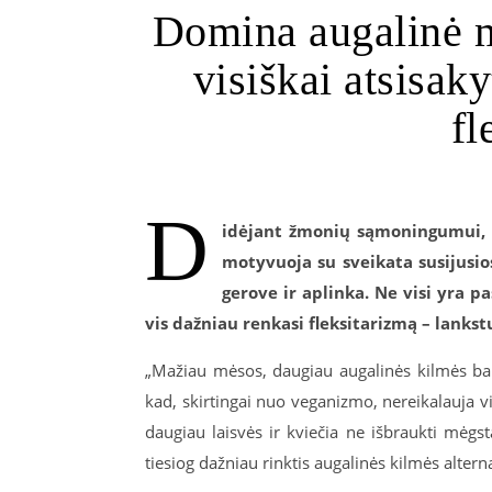
Domina augalinė m
visiškai atsisak
fl
D
idėjant žmonių sąmoningumui, v
motyvuoja su sveikata susijusio
gerove ir aplinka. Ne visi yra p
vis dažniau renkasi fleksitarizmą – lankst
„Mažiau mėsos, daugiau augalinės kilmės balt
kad, skirtingai nuo veganizmo, nereikalauja vis
daugiau laisvės ir kviečia ne išbraukti mėgs
tiesiog dažniau rinktis augalinės kilmės alter