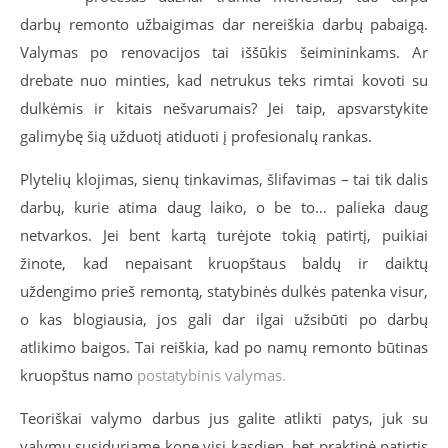
darbų remonto užbaigimas dar nereiškia darbų pabaigą.
Valymas po renovacijos tai iššūkis šeimininkams. Ar
drebate nuo minties, kad netrukus teks rimtai kovoti su
dulkėmis ir kitais nešvarumais? Jei taip, apsvarstykite
galimybę šią užduotį atiduoti į profesionalų rankas.
Plytelių klojimas, sienų tinkavimas, šlifavimas – tai tik dalis
darbų, kurie atima daug laiko, o be to… palieka daug
netvarkos. Jei bent kartą turėjote tokią patirtį, puikiai
žinote, kad nepaisant kruopštaus baldų ir daiktų
uždengimo prieš remontą, statybinės dulkės patenka visur,
o kas blogiausia, jos gali dar ilgai užsibūti po darbų
atlikimo baigos. Tai reiškia, kad po namų remonto būtinas
kruopštus namo
postatybinis valymas.
Teoriškai valymo darbus jus galite atlikti patys, juk su
valymu susiduriame kone visi kasdien, bet praktinė patirtis