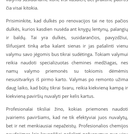
čia visai kitokia.
Prisiminkite, kad dulkės po renovacijos tai ne tos pačios
dulkės, kurios kasdien nusėda ant knygų lentynų, palangių
ir baldų. Tai yra dulkės, susidarančios, pavyzdžiui,
šlifuojant tinką arba kalant sienas ir jas pašalinti vienu
valymu savo jėgomis bus tikrai sudėtinga. Tokiam valymui
reikia naudoti specializuotas chemines medžiagas, nes
namų valymo priemonės su tokiomis dėmėmis
nesusitvarkys iš pirmo karto. Valymas po remonto užima
daug laiko, kad būtų tikrai švaru, reikia kiekvieną kampą ir
kiekvieną paviršių nuvalyti per kelis kartus.
Profesionalai tiksliai žino, kokias priemones naudoti
įvairiems paviršiams, kad ne tik efektyviai juos nuvalytų,
bet ir net menkiausiai nepažeistų. Profesionalios chemijos