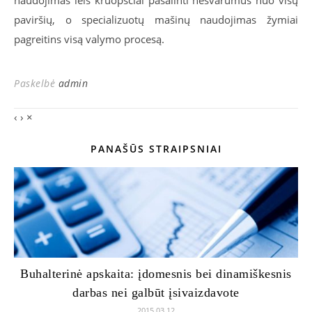
naudojimas leis kruopščiai pašalinti nešvarumus nuo visų
paviršių, o specializuotų mašinų naudojimas žymiai
pagreitins visą valymo procesą.
Paskelbė
admin
‹
›
×
PANAŠŪS STRAIPSNIAI
Buhalterinė apskaita: įdomesnis bei dinamiškesnis
darbas nei galbūt įsivaizdavote
2015 03 12