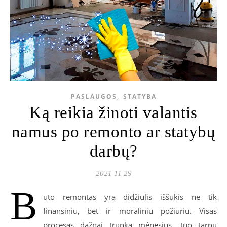
,
PASLAUGOS
STATYBA
Ką reikia žinoti valantis
namus po remonto ar statybų
darbų?
2021 11 29
B
uto remontas yra didžiulis iššūkis ne tik
finansiniu, bet ir moraliniu požiūriu. Visas
procesas dažnai trunka mėnesius, tuo tarpu