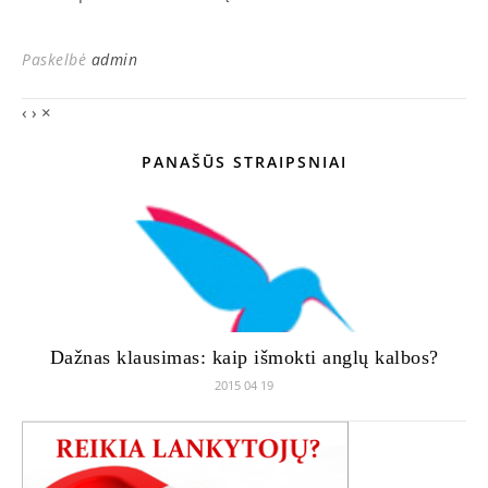
Paskelbė
admin
‹
›
×
PANAŠŪS STRAIPSNIAI
Dažnas klausimas: kaip išmokti anglų kalbos?
2015 04 19