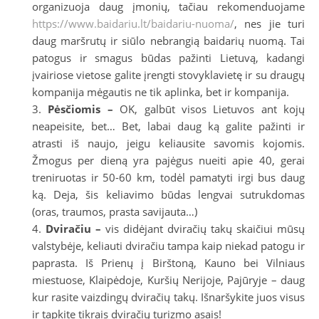
organizuoja daug įmonių, tačiau rekomenduojame
https://www.baidariu.lt/baidariu-nuoma/
, nes jie turi
daug maršrutų ir siūlo nebrangią baidarių nuomą. Tai
patogus ir smagus būdas pažinti Lietuvą, kadangi
įvairiose vietose galite įrengti stovyklavietę ir su draugų
kompanija mėgautis ne tik aplinka, bet ir kompanija.
Pėsčiomis –
OK, galbūt visos Lietuvos ant kojų
neapeisite, bet… Bet, labai daug ką galite pažinti ir
atrasti iš naujo, jeigu keliausite savomis kojomis.
Žmogus per dieną yra pajėgus nueiti apie 40, gerai
treniruotas ir 50-60 km, todėl pamatyti irgi bus daug
ką. Deja, šis keliavimo būdas lengvai sutrukdomas
(oras, traumos, prasta savijauta…)
Dviračiu –
vis didėjant dviračių takų skaičiui mūsų
valstybėje, keliauti dviračiu tampa kaip niekad patogu ir
paprasta. Iš Prienų į Birštoną, Kauno bei Vilniaus
miestuose, Klaipėdoje, Kuršių Nerijoje, Pajūryje – daug
kur rasite vaizdingų dviračių takų. Išnaršykite juos visus
ir tapkite tikrais dviračių turizmo asais!