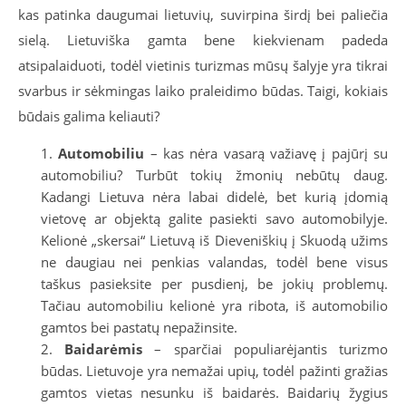
kas patinka daugumai lietuvių, suvirpina širdį bei paliečia
sielą. Lietuviška gamta bene kiekvienam padeda
atsipalaiduoti, todėl vietinis turizmas mūsų šalyje yra tikrai
svarbus ir sėkmingas laiko praleidimo būdas. Taigi, kokiais
būdais galima keliauti?
Automobiliu
– kas nėra vasarą važiavę į pajūrį su
automobiliu? Turbūt tokių žmonių nebūtų daug.
Kadangi Lietuva nėra labai didelė, bet kurią įdomią
vietovę ar objektą galite pasiekti savo automobilyje.
Kelionė „skersai“ Lietuvą iš Dieveniškių į Skuodą užims
ne daugiau nei penkias valandas, todėl bene visus
taškus pasieksite per pusdienį, be jokių problemų.
Tačiau automobiliu kelionė yra ribota, iš automobilio
gamtos bei pastatų nepažinsite.
Baidarėmis
– sparčiai populiarėjantis turizmo
būdas. Lietuvoje yra nemažai upių, todėl pažinti gražias
gamtos vietas nesunku iš baidarės. Baidarių žygius