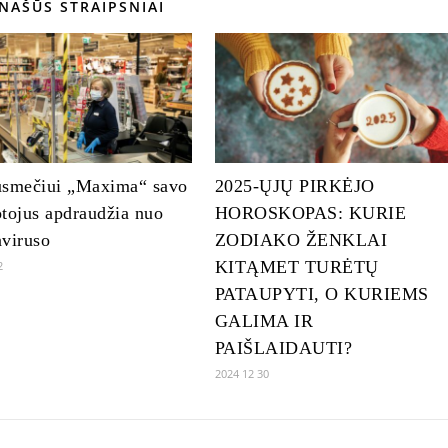
NAŠŪS STRAIPSNIAI
usmečiui „Maxima“ savo
2025-ŲJŲ PIRKĖJO
tojus apdraudžia nuo
HOROSKOPAS: KURIE
viruso
ZODIAKO ŽENKLAI
KITĄMET TURĖTŲ
2
PATAUPYTI, O KURIEMS
GALIMA IR
PAIŠLAIDAUTI?
2024 12 30