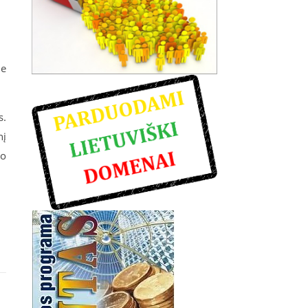
je
s.
nį
ko