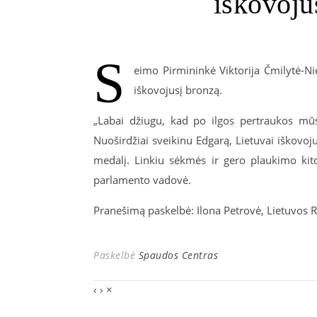
iškovoju
S
eimo Pirmininkė Viktorija Čmilytė-Ni
iškovojusį bronzą.
„Labai džiugu, kad po ilgos pertraukos mūs
Nuoširdžiai sveikinu Edgarą, Lietuvai iškovoju
medalį. Linkiu sėkmės ir gero plaukimo kit
parlamento vadovė.
Pranešimą paskelbė: Ilona Petrovė, Lietuvos R
Paskelbė
Spaudos Centras
‹
›
×