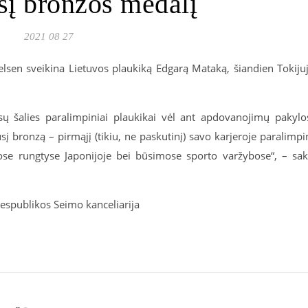
sį bronzos medalį
2021 08 27
elsen sveikina Lietuvos plaukiką Edgarą Mataką, šiandien Tokiju
ų šalies paralimpiniai plaukikai vėl ant apdovanojimų pakylo
sį bronzą – pirmąjį (tikiu, ne paskutinį) savo karjeroje paralimpi
ose rungtyse Japonijoje bei būsimose sporto varžybose“, – sa
espublikos Seimo kanceliarija