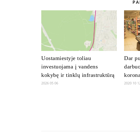
PA
Uostamiestyje toliau
Dar p
investuojama į vandens
darbuo
kokybę ir tinklų infrastruktūrą
korona
2026 05 06
2020 10 1