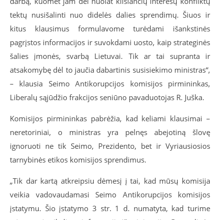
darbą, kuomet jam dėl nuolat kilsiančių interesų konfliktų
tektų nusišalinti nuo didelės dalies sprendimų. Šiuos ir
kitus klausimus formulavome turėdami išankstinės
pagrįstos informacijos ir suvokdami uosto, kaip strateginės
šalies įmonės, svarbą Lietuvai. Tik ar tai supranta ir
atsakomybę dėl to jaučia dabartinis susisiekimo ministras“,
– klausia Seimo Antikorupcijos komisijos pirmininkas,
Liberalų sąjūdžio frakcijos seniūno pavaduotojas R. Juška.
Komisijos pirmininkas pabrėžia, kad keliami klausimai –
neretoriniai, o ministras yra pelnęs abejotiną šlovę
ignoruoti ne tik Seimo, Prezidento, bet ir Vyriausiosios
tarnybinės etikos komisijos sprendimus.
„Tik dar kartą atkreipsiu dėmesį į tai, kad mūsų komisija
veikia vadovaudamasi Seimo Antikorupcijos komisijos
įstatymu. Šio įstatymo 3 str. 1 d. numatyta, kad turime