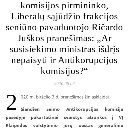
komisijos pirmininko,
Liberalų sąjūdžio frakcijos
seniūno pavaduotojo Ričardo
Juškos pranešimas: „Ar
susisiekimo ministras išdrįs
nepaisyti ir Antikorupcijos
komisijos?“
2020 06 03
2
020 m. birželio 3 d. pranešimas žiniasklaidai
Šiandien Seimo Antikorupcijos komisija
posėdyje pakartotinai svarstys atrankos į VĮ
Klaipėdos valstybinio jūrų uostas generalinio