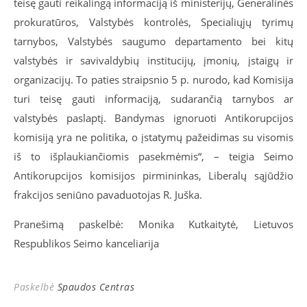
teisę gauti reikalingą informaciją iš ministerijų, Generalinės
prokuratūros, Valstybės kontrolės, Specialiųjų tyrimų
tarnybos, Valstybės saugumo departamento bei kitų
valstybės ir savivaldybių institucijų, įmonių, įstaigų ir
organizacijų. To paties straipsnio 5 p. nurodo, kad Komisija
turi teisę gauti informaciją, sudarančią tarnybos ar
valstybės paslaptį. Bandymas ignoruoti Antikorupcijos
komisiją yra ne politika, o įstatymų pažeidimas su visomis
iš to išplaukiančiomis pasekmėmis“, – teigia Seimo
Antikorupcijos komisijos pirmininkas, Liberalų sąjūdžio
frakcijos seniūno pavaduotojas R. Juška.
Pranešimą paskelbė: Monika Kutkaitytė, Lietuvos
Respublikos Seimo kanceliarija
Paskelbė
Spaudos Centras