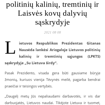
politinių kalinių, tremtinių ir
Laisvės kovų dalyvių
sąskrydyje
2021 08 08
L
ietuvos Respublikos Prezidentas Gitanas
Nausėda lankėsi Ariogaloje Lietuvos politinių
kalinių ir tremtinių sąjungos (LPKTS)
sąskrydyje „Su Lietuva širdy“.
Pasak Prezidento, visada gera būti gausiame būryje
žmonių, kuriuos vienija Tėvynės meilė, pagarba bendrai
praeičiai ir teisingos vertybės.
„Daugelį metų Jūs nepaliaudami darbavotės, ir vis dar
darbuojatės, Lietuvos naudai. Tikėjote Lietuva ir tuomet,