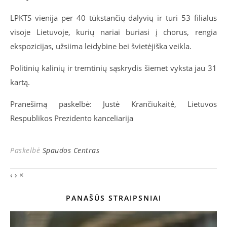
LPKTS vienija per 40 tūkstančių dalyvių ir turi 53 filialus
visoje Lietuvoje, kurių nariai buriasi į chorus, rengia
ekspozicijas, užsiima leidybine bei švietėjiška veikla.
Politinių kalinių ir tremtinių sąskrydis šiemet vyksta jau 31
kartą.
Pranešimą paskelbė: Justė Krančiukaitė, Lietuvos
Respublikos Prezidento kanceliarija
Paskelbė
Spaudos Centras
‹
›
×
PANAŠŪS STRAIPSNIAI