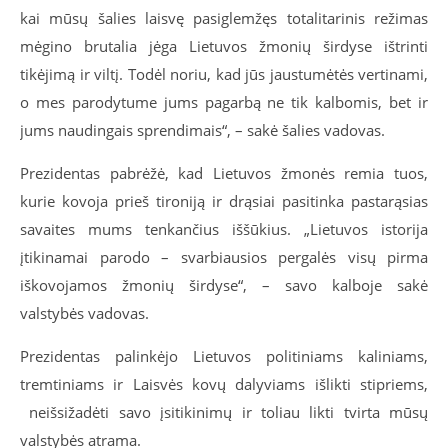
kai mūsų šalies laisvę pasiglemžęs totalitarinis režimas
mėgino brutalia jėga Lietuvos žmonių širdyse ištrinti
tikėjimą ir viltį. Todėl noriu, kad jūs jaustumėtės vertinami,
o mes parodytume jums pagarbą ne tik kalbomis, bet ir
jums naudingais sprendimais“, – sakė šalies vadovas.
Prezidentas pabrėžė, kad Lietuvos žmonės remia tuos,
kurie kovoja prieš tironiją ir drąsiai pasitinka pastarąsias
savaites mums tenkančius iššūkius. „Lietuvos istorija
įtikinamai parodo – svarbiausios pergalės visų pirma
iškovojamos žmonių širdyse“, – savo kalboje sakė
valstybės vadovas.
Prezidentas palinkėjo Lietuvos politiniams kaliniams,
tremtiniams ir Laisvės kovų dalyviams išlikti stipriems,
neišsižadėti savo įsitikinimų ir toliau likti tvirta mūsų
valstybės atrama.