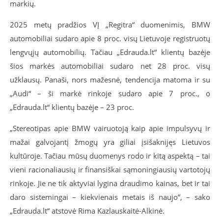
markių.
2025 metų pradžios VĮ „Regitra“ duomenimis, BMW
automobiliai sudaro apie 8 proc. visų Lietuvoje registruotų
lengvųjų automobilių. Tačiau „Edrauda.lt“ klientų bazėje
šios markės automobiliai sudaro net 28 proc. visų
užklausų. Panaši, nors mažesnė, tendencija matoma ir su
„Audi“ – ši markė rinkoje sudaro apie 7 proc., o
„Edrauda.lt“ klientų bazėje – 23 proc.
„Stereotipas apie BMW vairuotoją kaip apie impulsyvų ir
mažai galvojantį žmogų yra giliai įsišaknijęs Lietuvos
kultūroje. Tačiau mūsų duomenys rodo ir kitą aspektą – tai
vieni racionaliausių ir finansiškai sąmoningiausių vartotojų
rinkoje. Jie ne tik aktyviai lygina draudimo kainas, bet ir tai
daro sistemingai – kiekvienais metais iš naujo“, – sako
„Edrauda.lt“ atstovė Rima Kazlauskaitė-Alkinė.