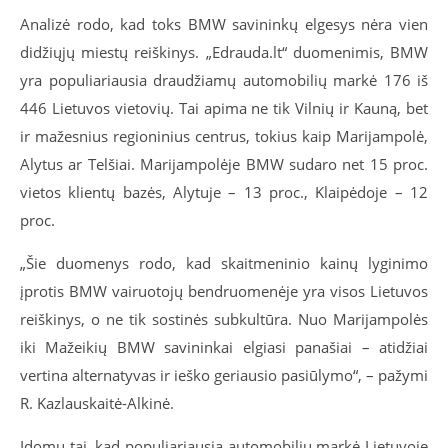
Analizė rodo, kad toks BMW savininkų elgesys nėra vien
didžiųjų miestų reiškinys. „Edrauda.lt“ duomenimis, BMW
yra populiariausia draudžiamų automobilių markė 176 iš
446 Lietuvos vietovių. Tai apima ne tik Vilnių ir Kauną, bet
ir mažesnius regioninius centrus, tokius kaip Marijampolė,
Alytus ar Telšiai. Marijampolėje BMW sudaro net 15 proc.
vietos klientų bazės, Alytuje – 13 proc., Klaipėdoje – 12
proc.
„Šie duomenys rodo, kad skaitmeninio kainų lyginimo
įprotis BMW vairuotojų bendruomenėje yra visos Lietuvos
reiškinys, o ne tik sostinės subkultūra. Nuo Marijampolės
iki Mažeikių BMW savininkai elgiasi panašiai – atidžiai
vertina alternatyvas ir ieško geriausio pasiūlymo“, – pažymi
R. Kazlauskaitė-Alkinė.
Įdomu tai, kad populiariausia automobilių markė Lietuvoje