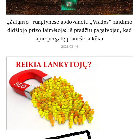
„Žalgirio“ rungtynėse apdovanota „Viados“ žaidimo
didžiojo prizo laimėtoja: iš pradžių pagalvojau, kad
apie pergalę pranešė sukčiai
2025 03 14