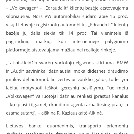
– „Volkswagen“ – „Edrauda.lt“ klientų bazėje atstovaujama
silpniausiai. Nors VW automobiliai sudaro apie 16 proc.
visų Lietuvoje registruotų automobilių, „Edrauda.lt“ klientų
bazėje jų dalis siekia tik 14 proc. Tai vienintelė iš
pagrindinių markių, kuri internetinėje palyginimo
platformoje atstovaujama mažiau nei realioje rinkoje.
„Tai atskleidžia svarbų vartotojų elgsenos skirtumą. BMW
ir „Audi“ savininkai dažniausiai moka didesnes draudimo
įmokas dėl automobilio vertės ar variklio galios, todėl yra
labiau motyvuoti ieškoti geresnių pasiūlymų. Tuo metu
„Volkswagen“ vairuotojai dažniau renkasi įprastus kanalus
– kreipiasi į ilgametį draudimo agentą arba tiesiog pratęsia
esamą sutartį“, – aiškina R. Kazlauskaitė-Alkinė.
Lietuvos banko duomenimis, transporto priemonių