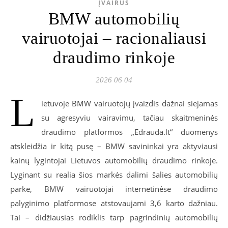
ĮVAIRŪS
BMW automobilių
vairuotojai – racionaliausi
draudimo rinkoje
2026 06 04
L
ietuvoje BMW vairuotojų įvaizdis dažnai siejamas
su agresyviu vairavimu, tačiau skaitmeninės
draudimo platformos „Edrauda.lt“ duomenys
atskleidžia ir kitą pusę – BMW savininkai yra aktyviausi
kainų lygintojai Lietuvos automobilių draudimo rinkoje.
Lyginant su realia šios markės dalimi šalies automobilių
parke, BMW vairuotojai internetinėse draudimo
palyginimo platformose atstovaujami 3,6 karto dažniau.
Tai – didžiausias rodiklis tarp pagrindinių automobilių