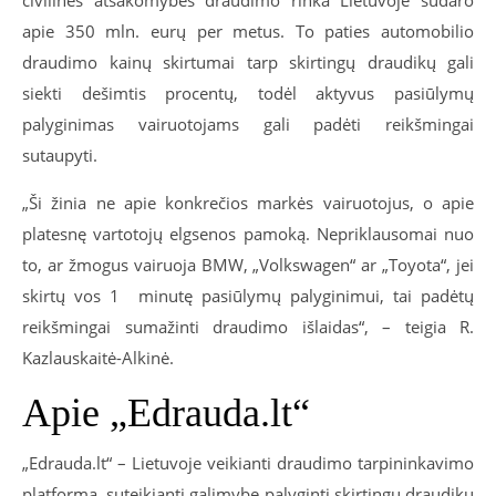
civilinės atsakomybės draudimo rinka Lietuvoje sudaro
apie 350 mln. eurų per metus. To paties automobilio
draudimo kainų skirtumai tarp skirtingų draudikų gali
siekti dešimtis procentų, todėl aktyvus pasiūlymų
palyginimas vairuotojams gali padėti reikšmingai
sutaupyti.
„Ši žinia ne apie konkrečios markės vairuotojus, o apie
platesnę vartotojų elgsenos pamoką. Nepriklausomai nuo
to, ar žmogus vairuoja BMW, „Volkswagen“ ar „Toyota“, jei
skirtų vos 1 minutę pasiūlymų palyginimui, tai padėtų
reikšmingai sumažinti draudimo išlaidas“, – teigia R.
Kazlauskaitė-Alkinė.
Apie „Edrauda.lt“
„Edrauda.lt“ – Lietuvoje veikianti draudimo tarpininkavimo
platforma, suteikianti galimybę palyginti skirtingų draudikų