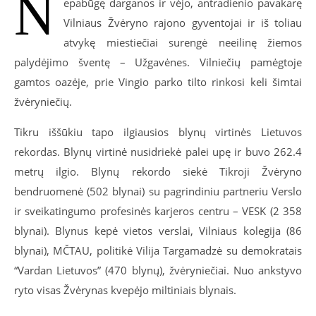
N
epabūgę darganos ir vėjo, antradienio pavakarę
Vilniaus Žvėryno rajono gyventojai ir iš toliau
atvykę miestiečiai surengė neeilinę žiemos
palydėjimo šventę – Užgavėnes. Vilniečių pamėgtoje
gamtos oazėje, prie Vingio parko tilto rinkosi keli šimtai
žvėryniečių.
Tikru iššūkiu tapo ilgiausios blynų virtinės Lietuvos
rekordas. Blynų virtinė nusidriekė palei upę ir buvo 262.4
metrų ilgio. Blynų rekordo siekė Tikroji Žvėryno
bendruomenė (502 blynai) su pagrindiniu partneriu Verslo
ir sveikatingumo profesinės karjeros centru – VESK (2 358
blynai). Blynus kepė vietos verslai, Vilniaus kolegija (86
blynai), MČTAU, politikė Vilija Targamadzė su demokratais
“
Vardan Lietuvos” (470 blynų), žvėryniečiai. Nuo ankstyvo
ryto visas Žvėrynas kvepėjo miltiniais blynais.