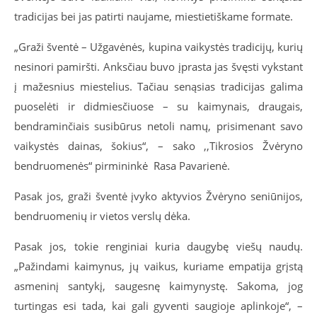
tradicijas bei jas patirti naujame, miestietiškame formate.
„Graži šventė – Užgavėnės, kupina vaikystės tradicijų, kurių
nesinori pamiršti. Anksčiau buvo įprasta jas švęsti vykstant
į mažesnius miestelius. Tačiau senąsias tradicijas galima
puoselėti ir didmiesčiuose – su kaimynais, draugais,
bendraminčiais susibūrus netoli namų, prisimenant savo
vaikystės dainas, šokius
“
, – sako ,,Tikrosios Žvėryno
bendruomenės“ pirmininkė Rasa Pavarienė.
Pasak jos, graži šventė įvyko aktyvios Žvėryno seniūnijos,
bendruomenių ir vietos verslų dėka.
Pasak jos, tokie renginiai kuria daugybę viešų naudų.
„Pažindami kaimynus, jų vaikus, kuriame empatija grįstą
asmeninį santykį, saugesnę kaimynystę. Sakoma, jog
turtingas esi tada, kai gali gyventi saugioje aplinkoje
“
, –