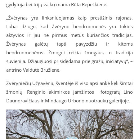
gydytoja bei trijų vaikų mama Rūta Repečkienė.
„Žvėrynas yra linksniuojamas kaip prestižinis rajonas.
Labai džiugu, kad Žvėryno bendruomenės yra tokios
aktyvios ir jau ne pirmus metus kuriančios tradicijas.
Žvėrynas galėtų tapti pavyzdžiu ir kitoms
bendruomenėms. Žmogui reikia žmogaus, o tradicija
suvienija. Džiaugiuosi prisidėdama prie gražių iniciatyv
ų“
, –
antrino Vaidutė Bružienė.
Žvėryniečių Užgavėnių šventėje iš viso apsilankė keli šimtai
žmonių. Renginio akimirkos įamžintos fotografų Lino
Daunoravičiaus ir Mindaugo Urbono nuotraukų galerijoje.