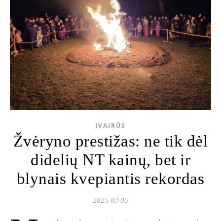
ĮVAIRŪS
Žvėryno prestižas: ne tik dėl
didelių NT kainų, bet ir
blynais kvepiantis rekordas
2025 03 05