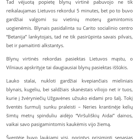
Tad vėjuotą popietę blynų virtinė pabuvojo ne tik
reikalaujamas Lietuvos rekordui 5 minutes, bet po to buvo
gardžiai valgomi su vietinių moterų gamintomis
uogienėmis. Blynais pasidalinta su Carito socialinio centro
“
Betanija” lankytojais, tad ne tik pasirūpinta savais pilvais,
bet ir pamaitinti alkstantys.
Blynų virtinės rekordas pasiektas Lietuvos mąstu, o
Vilniaus apskrityje tai daugiausiai blynų pasiektas iššūkis.
Lauko stalai, nukloti gardžiai kvepiančiais mieliniais
blynais, kugeliu, bei saldžiais skanėstais viliojo net ir tuos,
kurie į žvėryniečių Užgavėnes užsuko eidami pro šalį. Tokį
šventės šurmulį sunku praleisti – Neries krantinėje kelių
šimtų metrų spinduliu aidėjo
“
Viršuliškių Aidai” dainos,
vaikai savo pasigamintomis kaukėmis vijo žiemą.
Šventėje buvo laukiami visi, norintys prisiminti senąsias