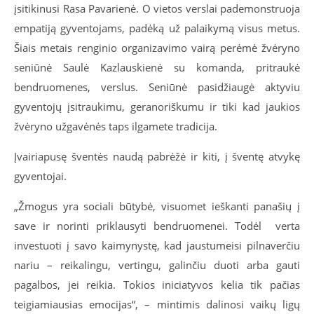
įsitikinusi Rasa Pavarienė. O vietos verslai pademonstruoja
empatiją gyventojams, padėką už palaikymą visus metus.
Šiais metais renginio organizavimo vairą perėmė žvėryno
seniūnė Saulė Kazlauskienė su komanda, pritraukė
bendruomenes, verslus. Seniūnė pasidžiaugė aktyviu
gyventojų įsitraukimu, geranoriškumu ir tiki kad jaukios
žvėryno užgavėnės taps ilgamete tradicija.
Įvairiapusę šventės naudą pabrėžė ir kiti, į šventę atvykę
gyventojai.
„Žmogus yra sociali būtybė, visuomet ieškanti panašių į
save ir norinti priklausyti bendruomenei. Todėl verta
investuoti į savo kaimynystę, kad jaustumeisi pilnaverčiu
nariu – reikalingu, vertingu, galinčiu duoti arba gauti
pagalbos, jei reikia. Tokios iniciatyvos kelia tik pačias
teigiamiausias emocijas
“
, – mintimis dalinosi vaikų ligų