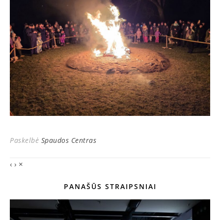
Paskelbė
Spaudos Centras
‹
›
×
PANAŠŪS STRAIPSNIAI