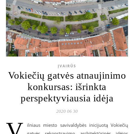
ĮVAIRŪS
Vokiečių gatvės atnaujinimo
konkursas: išrinkta
perspektyviausia idėja
2020 06 30
V
ilniaus miesto savivaldybės inicijuotą Vokiečių
gatvės rekonstravimo architektūrinės idėjos