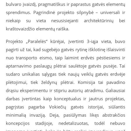
bulvaro įvaizdį, pragmatiškus ir paprastus gatvės elementų
sprendimus. Pagrindinė projekto silpnybė – universali ir
niekaip su vieta nesusisiejanti architektūrinių bei
kraštovaizdžio elementų raiška.
Projekto „Paralelės“ kūrėjai, įvertinti 3-iąja vieta, buvo
pagirti už tai, kad sugebėjo gatvės rytinę išklotinę išlaisvinti
nuo transporto eismo, taip laimint erdvės pėstiesiems ir
aptarnavimo paslaugų plėtrai saulėtoje gatvės pusėje. Tai
sudaro unikalias sąlygas tiek naujų veiklų gatvės erdvėje
plėtojimui, tiek želdynų plėtrai. Komisija tai pavadino
drąsiu eksperimentu ir stipriu autorių atradimu. Galiausiai
darbas įvertintas kaip konceptualus ir jautrus projektas,
pagrįstas pagarba Vokiečių gatvės istorijai, siūlantis
minimalią invaziją. Deja, pasiūlymas likęs abstrakčios
koncepcijos stadijoje, nedetalizuotas, todėl nebuvo