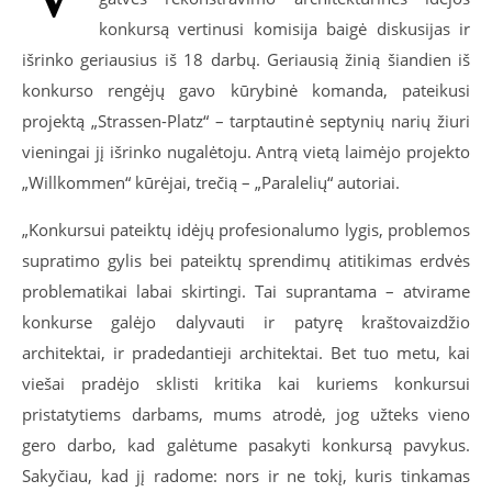
konkursą vertinusi komisija baigė diskusijas ir
išrinko geriausius iš 18 darbų. Geriausią žinią šiandien iš
konkurso rengėjų gavo kūrybinė komanda, pateikusi
projektą „Strassen-Platz“ – tarptautinė septynių narių žiuri
vieningai jį išrinko nugalėtoju. Antrą vietą laimėjo projekto
„Willkommen“ kūrėjai, trečią – „Paralelių“ autoriai.
„Konkursui pateiktų idėjų profesionalumo lygis, problemos
supratimo gylis bei pateiktų sprendimų atitikimas erdvės
problematikai labai skirtingi. Tai suprantama – atvirame
konkurse galėjo dalyvauti ir patyrę kraštovaizdžio
architektai, ir pradedantieji architektai. Bet tuo metu, kai
viešai pradėjo sklisti kritika kai kuriems konkursui
pristatytiems darbams, mums atrodė, jog užteks vieno
gero darbo, kad galėtume pasakyti konkursą pavykus.
Sakyčiau, kad jį radome: nors ir ne tokį, kuris tinkamas