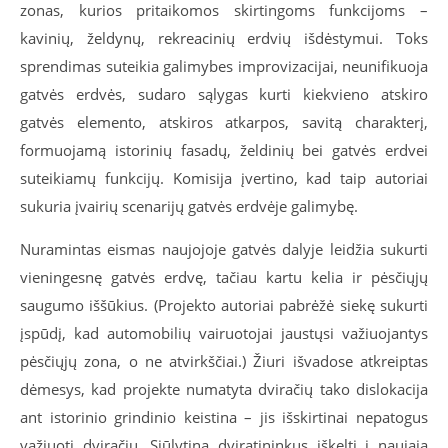
zonas, kurios pritaikomos skirtingoms funkcijoms –
kavinių, želdynų, rekreacinių erdvių išdėstymui. Toks
sprendimas suteikia galimybes improvizacijai, neunifikuoja
gatvės erdvės, sudaro sąlygas kurti kiekvieno atskiro
gatvės elemento, atskiros atkarpos, savitą charakterį,
formuojamą istorinių fasadų, želdinių bei gatvės erdvei
suteikiamų funkcijų. Komisija įvertino, kad taip autoriai
sukuria įvairių scenarijų gatvės erdvėje galimybę.
Nuramintas eismas naujojoje gatvės dalyje leidžia sukurti
vieningesnę gatvės erdvę, tačiau kartu kelia ir pėsčiųjų
saugumo iššūkius. (Projekto autoriai pabrėžė siekę sukurti
įspūdį, kad automobilių vairuotojai jaustųsi važiuojantys
pėsčiųjų zona, o ne atvirkščiai.) Žiuri išvadose atkreiptas
dėmesys, kad projekte numatyta dviračių tako dislokacija
ant istorinio grindinio keistina – jis išskirtinai nepatogus
važiuoti dviračiu. Siūlytina dviratininkus iškelti į naująją