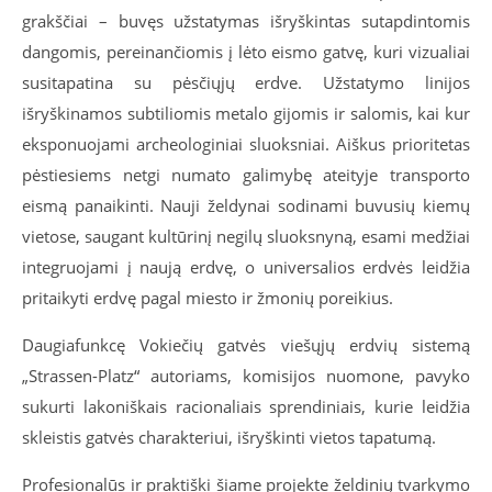
grakščiai – buvęs užstatymas išryškintas sutapdintomis
dangomis, pereinančiomis į lėto eismo gatvę, kuri vizualiai
susitapatina su pėsčiųjų erdve. Užstatymo linijos
išryškinamos subtiliomis metalo gijomis ir salomis, kai kur
eksponuojami archeologiniai sluoksniai. Aiškus prioritetas
pėstiesiems netgi numato galimybę ateityje transporto
eismą panaikinti. Nauji želdynai sodinami buvusių kiemų
vietose, saugant kultūrinį negilų sluoksnyną, esami medžiai
integruojami į naują erdvę, o universalios erdvės leidžia
pritaikyti erdvę pagal miesto ir žmonių poreikius.
Daugiafunkcę Vokiečių gatvės viešųjų erdvių sistemą
„Strassen-Platz“ autoriams, komisijos nuomone, pavyko
sukurti lakoniškais racionaliais sprendiniais, kurie leidžia
skleistis gatvės charakteriui, išryškinti vietos tapatumą.
Profesionalūs ir praktiški šiame projekte želdinių tvarkymo