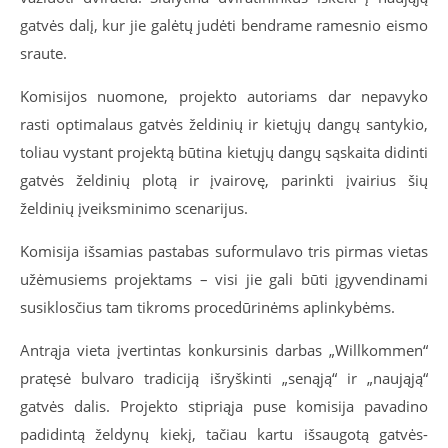
gatvės dalį, kur jie galėtų judėti bendrame ramesnio eismo
sraute.
Komisijos nuomone, projekto autoriams dar nepavyko
rasti optimalaus gatvės želdinių ir kietųjų dangų santykio,
toliau vystant projektą būtina kietųjų dangų sąskaita didinti
gatvės želdinių plotą ir įvairovę, parinkti įvairius šių
želdinių įveiksminimo scenarijus.
Komisija išsamias pastabas suformulavo tris pirmas vietas
užėmusiems projektams – visi jie gali būti įgyvendinami
susiklosčius tam tikroms procedūrinėms aplinkybėms.
Antrąja vieta įvertintas konkursinis darbas „Willkommen“
pratęsė bulvaro tradiciją išryškinti „senąją“ ir „naująją“
gatvės dalis. Projekto stipriąja puse komisija pavadino
padidintą želdynų kiekį, tačiau kartu išsaugotą gatvės-