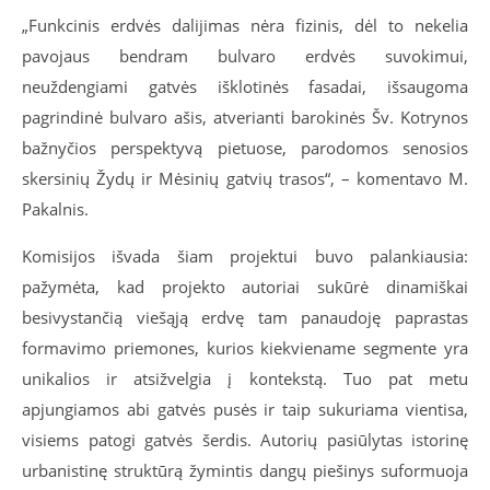
„Funkcinis erdvės dalijimas nėra fizinis, dėl to nekelia
pavojaus bendram bulvaro erdvės suvokimui,
neuždengiami gatvės išklotinės fasadai, išsaugoma
pagrindinė bulvaro ašis, atverianti barokinės Šv. Kotrynos
bažnyčios perspektyvą pietuose, parodomos senosios
skersinių Žydų ir Mėsinių gatvių trasos“, – komentavo M.
Pakalnis.
Komisijos išvada šiam projektui buvo palankiausia:
pažymėta, kad projekto autoriai sukūrė dinamiškai
besivystančią viešąją erdvę tam panaudoję paprastas
formavimo priemones, kurios kiekviename segmente yra
unikalios ir atsižvelgia į kontekstą. Tuo pat metu
apjungiamos abi gatvės pusės ir taip sukuriama vientisa,
visiems patogi gatvės šerdis. Autorių pasiūlytas istorinę
urbanistinę struktūrą žymintis dangų piešinys suformuoja