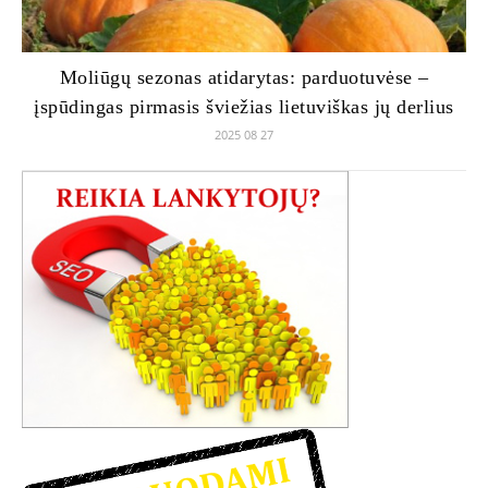
Moliūgų sezonas atidarytas: parduotuvėse –
įspūdingas pirmasis šviežias lietuviškas jų derlius
2025 08 27