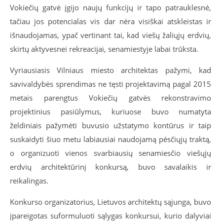
Vokiečių gatvė įgijo naujų funkcijų ir tapo patrauklesnė,
tačiau jos potencialas vis dar nėra visiškai atskleistas ir
išnaudojamas, ypač vertinant tai, kad viešų žaliųjų erdvių,
skirtų aktyvesnei rekreacijai, senamiestyje labai trūksta.
Vyriausiasis Vilniaus miesto architektas pažymi, kad
savivaldybės sprendimas ne tęsti projektavimą pagal 2015
metais parengtus Vokiečių gatvės rekonstravimo
projektinius pasiūlymus, kuriuose buvo numatyta
želdiniais pažymėti buvusio užstatymo kontūrus ir taip
suskaidyti šiuo metu labiausiai naudojamą pėsčiųjų traktą,
o organizuoti vienos svarbiausių senamiesčio viešųjų
erdvių architektūrinį konkursą, buvo savalaikis ir
reikalingas.
Konkurso organizatorius, Lietuvos architektų sąjunga, buvo
įpareigotas suformuluoti sąlygas konkursui, kurio dalyviai