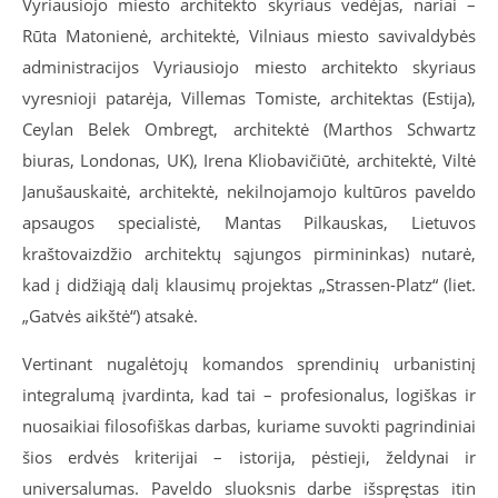
Vyriausiojo miesto architekto skyriaus vedėjas, nariai –
Rūta Matonienė, architektė, Vilniaus miesto savivaldybės
administracijos Vyriausiojo miesto architekto skyriaus
vyresnioji patarėja, Villemas Tomiste, architektas (Estija),
Ceylan Belek Ombregt, architektė (Marthos Schwartz
biuras, Londonas, UK), Irena Kliobavičiūtė, architektė, Viltė
Janušauskaitė, architektė, nekilnojamojo kultūros paveldo
apsaugos specialistė, Mantas Pilkauskas, Lietuvos
kraštovaizdžio architektų sąjungos pirmininkas) nutarė,
kad į didžiąją dalį klausimų projektas „Strassen-Platz“ (liet.
„Gatvės aikštė“) atsakė.
Vertinant nugalėtojų komandos sprendinių urbanistinį
integralumą įvardinta, kad tai – profesionalus, logiškas ir
nuosaikiai filosofiškas darbas, kuriame suvokti pagrindiniai
šios erdvės kriterijai – istorija, pėstieji, želdynai ir
universalumas. Paveldo sluoksnis darbe išspręstas itin