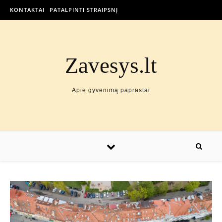
KONTAKTAI
PATALPINTI STRAIPSNĮ
Zavesys.lt
Apie gyvenimą paprastai