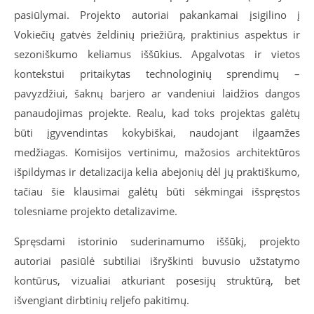
pasiūlymai. Projekto autoriai pakankamai įsigilino į
Vokiečių gatvės želdinių priežiūrą, praktinius aspektus ir
sezoniškumo keliamus iššūkius. Apgalvotas ir vietos
kontekstui pritaikytas technologinių sprendimų –
pavyzdžiui, šaknų barjero ar vandeniui laidžios dangos
panaudojimas projekte. Realu, kad toks projektas galėtų
būti įgyvendintas kokybiškai, naudojant ilgaamžes
medžiagas. Komisijos vertinimu, mažosios architektūros
išpildymas ir detalizacija kelia abejonių dėl jų praktiškumo,
tačiau šie klausimai galėtų būti sėkmingai išspręstos
tolesniame projekto detalizavime.
Spręsdami istorinio suderinamumo iššūkį, projekto
autoriai pasiūlė subtiliai išryškinti buvusio užstatymo
kontūrus, vizualiai atkuriant posesijų struktūrą, bet
išvengiant dirbtinių reljefo pakitimų.