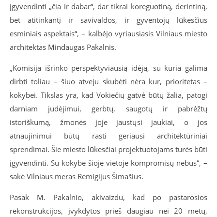
įgyvendinti „čia ir dabar“, dar tikrai koreguotiną, derintiną,
bet atitinkantį ir savivaldos, ir gyventojų lūkesčius
esminiais aspektais“, – kalbėjo vyriausiasis Vilniaus miesto
architektas Mindaugas Pakalnis.
„Komisija išrinko perspektyviausią idėją, su kuria galima
dirbti toliau – šiuo atveju skubėti nėra kur, prioritetas –
kokybei. Tikslas yra, kad Vokiečių gatvė būtų žalia, patogi
darniam judėjimui, gerbtų, saugotų ir pabrėžtų
istoriškumą, žmonės joje jaustųsi jaukiai, o jos
atnaujinimui būtų rasti geriausi architektūriniai
sprendimai. Šie miesto lūkesčiai projektuotojams turės būti
įgyvendinti. Su kokybe šioje vietoje kompromisų nebus“, –
sakė Vilniaus meras Remigijus Šimašius.
Pasak M. Pakalnio, akivaizdu, kad po pastarosios
rekonstrukcijos, įvykdytos prieš daugiau nei 20 metų,