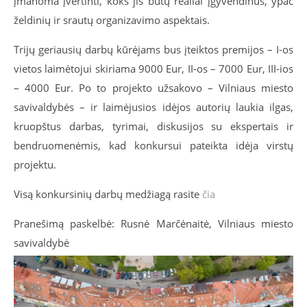
įmanoma įvertinti, koks jis būtų realiai įgyvendinus, ypač
želdinių ir srautų organizavimo aspektais.
Trijų geriausių darbų kūrėjams bus įteiktos premijos – I-os
vietos laimėtojui skiriama 9000 Eur, II-os – 7000 Eur, III-ios
– 4000 Eur. Po to projekto užsakovo – Vilniaus miesto
savivaldybės – ir laimėjusios idėjos autorių laukia ilgas,
kruopštus darbas, tyrimai, diskusijos su ekspertais ir
bendruomenėmis, kad konkursui pateikta idėja virstų
projektu.
Visą konkursinių darbų medžiagą rasite
čia
Pranešimą paskelbė: Rusnė Marčėnaitė, Vilniaus miesto
savivaldybė