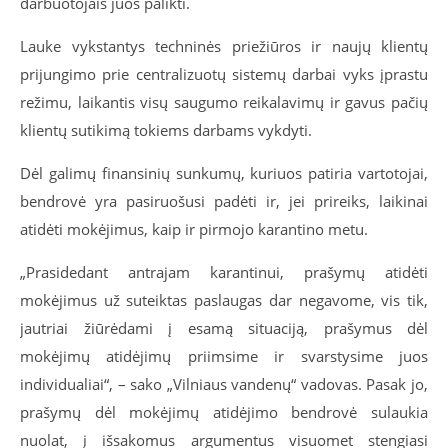
darbuotojais juos palikti.
Lauke vykstantys techninės priežiūros ir naujų klientų
prijungimo prie centralizuotų sistemų darbai vyks įprastu
režimu, laikantis visų saugumo reikalavimų ir gavus pačių
klientų sutikimą tokiems darbams vykdyti.
Dėl galimų finansinių sunkumų, kuriuos patiria vartotojai,
bendrovė yra pasiruošusi padėti ir, jei prireiks, laikinai
atidėti mokėjimus, kaip ir pirmojo karantino metu.
„Prasidedant antrajam karantinui, prašymų atidėti
mokėjimus už suteiktas paslaugas dar negavome, vis tik,
jautriai žiūrėdami į esamą situaciją, prašymus dėl
mokėjimų atidėjimų priimsime ir svarstysime juos
individualiai“, – sako „Vilniaus vandenų“ vadovas. Pasak jo,
prašymų dėl mokėjimų atidėjimo bendrovė sulaukia
nuolat, į išsakomus argumentus visuomet stengiasi