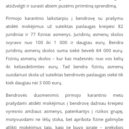
atsižvelgti ir surasti abiem pusėms priimtiną sprendimą.
Pirmojo karantino laikotarpiu į bendrovę su prašymu
atidėti mokėjimus už suteiktas paslaugas kreipėsi 82
juridiniai ir 77 fiziniai asmenys. Juridinių asmenų skolos
svyravo nuo 100 iki 1 000 ir daugiau eurų. Bendra
juridinių asmenų skolos suma siekė beveik 84 000 eurų.
Fizinių asmenų skolos – kur kas mažesnės: nuo vos kelių
iki keliasdešimties eurų. Tad bendra fizinių asmenų
susidariusi skola už suteiktas bendrovės paslaugas siekė tik
kiek daugiau nei 3 000 eurų.
Bendrovės duomenimis pirmojo karantino metu
prašydami atidėti mokėjimus į bendrovę dažniau kreipėsi
vyresnio amžiaus asmenys, patenkantys į rizikos grupę,
motyvuodami ne lėšų stoka, bet apribota fizine galimybe
atlikti mokėjimus taip, kaip jie buvo įpratę – prekybos