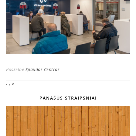
Paskelbė
Spaudos Centras
‹
›
×
PANAŠŪS STRAIPSNIAI