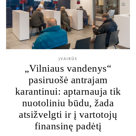
ĮVAIRŪS
„Vilniaus vandenys“
pasiruošė antrajam
karantinui: aptarnauja tik
nuotoliniu būdu, žada
atsižvelgti ir į vartotojų
finansinę padėtį