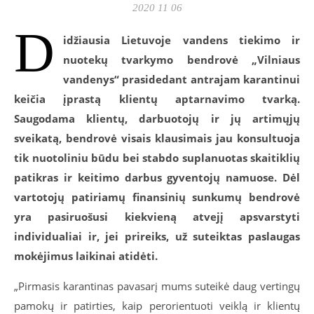
2020 11 06
D
idžiausia Lietuvoje vandens tiekimo ir
nuotekų tvarkymo bendrovė „Vilniaus
vandenys“ prasidedant antrajam karantinui
keičia įprastą klientų aptarnavimo tvarką.
Saugodama klientų, darbuotojų ir jų artimųjų
sveikatą, bendrovė visais klausimais jau konsultuoja
tik nuotoliniu būdu bei stabdo suplanuotas skaitiklių
patikras ir keitimo darbus gyventojų namuose. Dėl
vartotojų patiriamų finansinių sunkumų bendrovė
yra pasiruošusi kiekvieną atvejį apsvarstyti
individualiai ir, jei prireiks, už suteiktas paslaugas
mokėjimus laikinai atidėti.
„Pirmasis karantinas pavasarį mums suteikė daug vertingų
pamokų ir patirties, kaip perorientuoti veiklą ir klientų