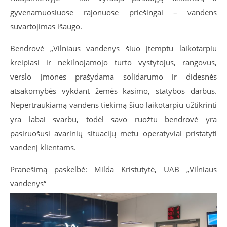
gyvenamuosiuose rajonuose priešingai – vandens
suvartojimas išaugo.
Bendrovė „Vilniaus vandenys šiuo įtemptu laikotarpiu
kreipiasi ir nekilnojamojo turto vystytojus, rangovus,
verslo įmones prašydama solidarumo ir didesnės
atsakomybės vykdant žemės kasimo, statybos darbus.
Nepertraukiamą vandens tiekimą šiuo laikotarpiu užtikrinti
yra labai svarbu, todėl savo ruožtu bendrovė yra
pasiruošusi avarinių situacijų metu operatyviai pristatyti
vandenį klientams.
Pranešimą paskelbė: Milda Kristutytė, UAB „Vilniaus
vandenys“