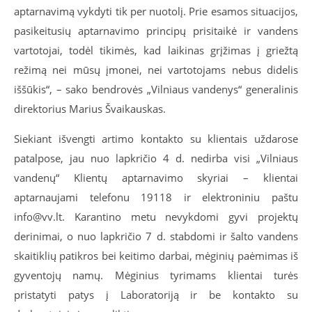
aptarnavimą vykdyti tik per nuotolį. Prie esamos situacijos,
pasikeitusių aptarnavimo principų prisitaikė ir vandens
vartotojai, todėl tikimės, kad laikinas grįžimas į griežtą
režimą nei mūsų įmonei, nei vartotojams nebus didelis
iššūkis“, – sako bendrovės „Vilniaus vandenys“ generalinis
direktorius Marius Švaikauskas.
Siekiant išvengti artimo kontakto su klientais uždarose
patalpose, jau nuo lapkričio 4 d. nedirba visi „Vilniaus
vandenų“ Klientų aptarnavimo skyriai – klientai
aptarnaujami telefonu 19118 ir elektroniniu paštu
info@vv.lt. Karantino metu nevykdomi gyvi projektų
derinimai, o nuo lapkričio 7 d. stabdomi ir šalto vandens
skaitiklių patikros bei keitimo darbai, mėginių paėmimas iš
gyventojų namų. Mėginius tyrimams klientai turės
pristatyti patys į Laboratoriją ir be kontakto su