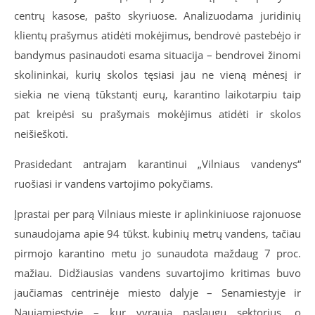
centrų kasose, pašto skyriuose. Analizuodama juridinių
klientų prašymus atidėti mokėjimus, bendrovė pastebėjo ir
bandymus pasinaudoti esama situacija – bendrovei žinomi
skolininkai, kurių skolos tęsiasi jau ne vieną mėnesį ir
siekia ne vieną tūkstantį eurų, karantino laikotarpiu taip
pat kreipėsi su prašymais mokėjimus atidėti ir skolos
neišieškoti.
Prasidedant antrajam karantinui „Vilniaus vandenys“
ruošiasi ir vandens vartojimo pokyčiams.
Įprastai per parą Vilniaus mieste ir aplinkiniuose rajonuose
sunaudojama apie 94 tūkst. kubinių metrų vandens, tačiau
pirmojo karantino metu jo sunaudota maždaug 7 proc.
mažiau. Didžiausias vandens suvartojimo kritimas buvo
jaučiamas centrinėje miesto dalyje – Senamiestyje ir
Naujamiestyje – kur vyrauja paslaugų sektorius, o