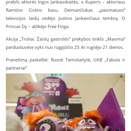
prabils aktorės Ingos Jankauskaitės, o Kuperis – aktoriaus
Ramūno Cicėno basu. Deimančiukas „pasimatuos“
televizijos laidų vedėjo Justino Jankevičiaus tembrą. O
Princas Dy – atlikėjo Free Finga.
Akcija „Troliai. Žaislų gastrolės“ prekybos tinklo „Maxima“
parduotuvėse vyks nuo rugpjūčio 25 iki rugsėjo 21 dienos.
Pranešimą paskelbė: Rusnė Tamošaitytė, UAB „Fabula ir
partneriai”