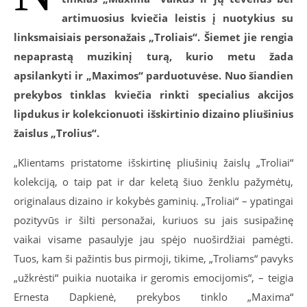
artimuosius kviečia leistis į nuotykius su
linksmaisiais personažais „Troliais“. Šiemet jie rengia
nepaprastą muzikinį turą, kurio metu žada
apsilankyti ir „Maximos“ parduotuvėse. Nuo šiandien
prekybos tinklas kviečia rinkti specialius akcijos
lipdukus ir kolekcionuoti išskirtinio dizaino pliušinius
žaislus „Trolius“.
„Klientams pristatome išskirtinę pliušinių žaislų „Troliai“
kolekciją, o taip pat ir dar keletą šiuo ženklu pažymėtų,
originalaus dizaino ir kokybės gaminių. „Troliai“ – ypatingai
pozityvūs ir šilti personažai, kuriuos su jais susipažinę
vaikai visame pasaulyje jau spėjo nuoširdžiai pamėgti.
Tuos, kam ši pažintis bus pirmoji, tikime, „Troliams“ pavyks
„užkrėsti“ puikia nuotaika ir geromis emocijomis“, – teigia
Ernesta Dapkienė, prekybos tinklo „Maxima“