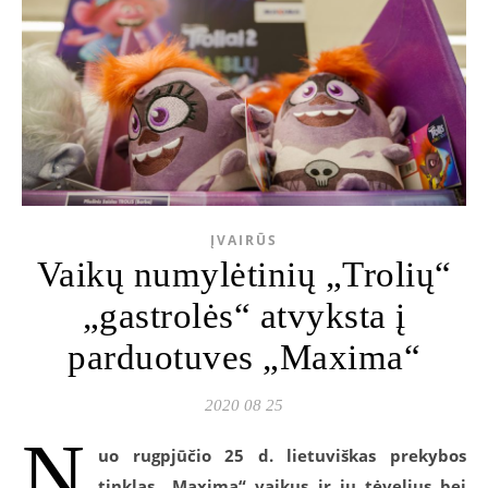
ĮVAIRŪS
Vaikų numylėtinių „Trolių“
„gastrolės“ atvyksta į
parduotuves „Maxima“
2020 08 25
N
uo rugpjūčio 25 d. lietuviškas prekybos
tinklas „Maxima“ vaikus ir jų tėvelius bei