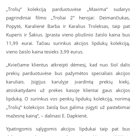
„Trolių“ kolekciją parduotuvėse „Maxima“ sudarys
pagrindiniai filmo „Troliai 2“ herojai: Deimančiukas,
Popytė, Karalienė Barba ir Karalius Troleksas, taip pat
Kuperis ir Šakius. Įprasta vieno pliušinio žaislo kaina bus
11,99 eurai. Tačiau surinkus akcijos lipdukų kolekciją,
vieno žaislo kaina tesieks 3,99 eurus.
„Kviečiame klientus atkreipti dėmesį, kad nuo šiol dalis
prekių parduotuvėse bus pažymėtos specialiais akcijos
karuliais. Įsigijus karulyje įvardintą prekių kiekį,
atsiskaitydami už prekes kasoje klientai gaus akcijos
lipduką. O surinkus vos penkių lipdukų kolekciją, norimą
„Trolių“ kolekcijos žaislą bus galima įsigyti už pastebimai
mažesnę kainą“, – dalinasi E. Dapkienė.
Ypatingomis sąlygomis akcijos lipdukai taip pat bus