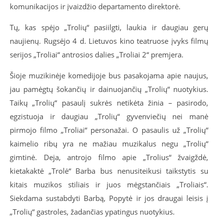
komunikacijos ir įvaizdžio departamento direktorė.
Tų, kas spėjo „Trolių“ pasiilgti, laukia ir daugiau gerų
naujienų. Rugsėjo 4 d. Lietuvos kino teatruose įvyks filmų
serijos „Troliai“ antrosios dalies „Troliai 2“ premjera.
Šioje muzikinėje komedijoje bus pasakojama apie naujus,
jau pamėgtų šokančių ir dainuojančių „Trolių“ nuotykius.
Taikų „Trolių“ pasaulį sukrės netikėta žinia – pasirodo,
egzistuoja ir daugiau „Trolių“ gyvenviečių nei manė
pirmojo filmo „Troliai“ personažai. O pasaulis už „Trolių“
kaimelio ribų yra ne mažiau muzikalus negu „Trolių“
gimtinė. Deja, antrojo filmo apie „Trolius“ žvaigždė,
kietakaktė „Trolė“ Barba bus nenusiteikusi taikstytis su
kitais muzikos stiliais ir juos mėgstančiais „Troliais“.
Siekdama sustabdyti Barbą, Popytė ir jos draugai leisis į
„Trolių“ gastroles, žadančias ypatingus nuotykius.