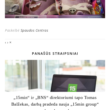
Paskelbė
Spaudos Centras
‹
›
×
PANAŠŪS STRAIPSNIAI
„15min“ ir „BNS“ direktoriumi tapo Tomas
Balžekas, darbą pradeda nauja „15min group“