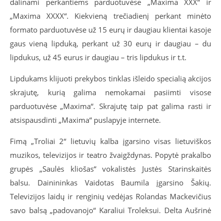
dalinami perkantiems parduotuvėse „Maxima XXX“ ir
„Maxima XXXX“. Kiekvieną trečiadienį perkant minėto
formato parduotuvėse už 15 eurų ir daugiau klientai kasoje
gaus vieną lipduką, perkant už 30 eurų ir daugiau – du
lipdukus, už 45 eurus ir daugiau – tris lipdukus ir t.t.
Lipdukams klijuoti prekybos tinklas išleido specialią akcijos
skrajutę, kurią galima nemokamai pasiimti visose
parduotuvėse „Maxima“. Skrajutę taip pat galima rasti ir
atsispausdinti „Maxima“ puslapyje internete.
Fimą „Troliai 2“ lietuvių kalba įgarsino visas lietuviškos
muzikos, televizijos ir teatro žvaigždynas. Popytė prakalbo
grupės „Saulės kliošas“ vokalistės Justės Starinskaitės
balsu. Dainininkas Vaidotas Baumila įgarsino Šakių.
Televizijos laidų ir renginių vedėjas Rolandas Mackevičius
savo balsą „padovanojo“ Karaliui Troleksui. Delta Aušrinė