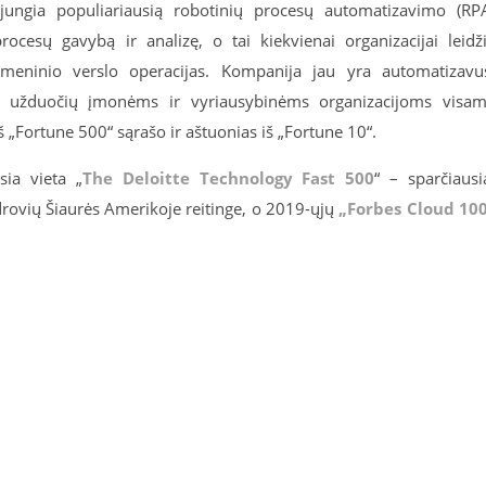
jungia populiariausią robotinių procesų automatizavimo (RP
rocesų gavybą ir analizę, o tai kiekvienai organizacijai leidž
itmeninio verslo operacijas. Kompanija jau yra automatizavu
čių užduočių įmonėms ir vyriausybinėms organizacijoms visa
š „Fortune 500“ sąrašo ir aštuonias iš „Fortune 10“.
sia vieta „
The Deloitte Technology Fast 500
“ – sparčiausi
drovių Šiaurės Amerikoje reitinge, o 2019-ųjų
„Forbes Cloud 10