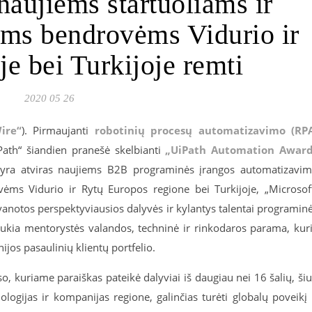
aujiems startuoliams ir
oms bendrovėms Vidurio ir
e bei Turkijoje remti
2020 05 26
ire“
). Pirmaujanti
robotinių procesų automatizavimo (RP
ath“ šiandien pranešė skelbianti
„UiPath Automation Award
 yra atviras naujiems B2B programinės įrangos automatizavi
vėms Vidurio ir Rytų Europos regione bei Turkijoje, „Microsof
vanotos perspektyviausios dalyvės ir kylantys talentai programin
laukia mentorystės valandos, techninė ir rinkodaros parama, kur
ijos pasaulinių klientų portfelio.
 kuriame paraiškas pateikė dalyviai iš daugiau nei 16 šalių, ši
logijas ir kompanijas regione, galinčias turėti globalų poveikį 