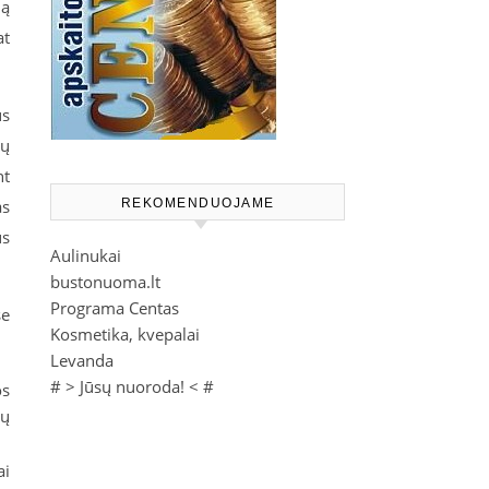
mą
at
us
jų
nt
as
REKOMENDUOJAME
us
Aulinukai
bustonuoma.lt
Programa Centas
se
Kosmetika, kvepalai
Levanda
# >
Jūsų nuoroda!
< #
os
vų
ai