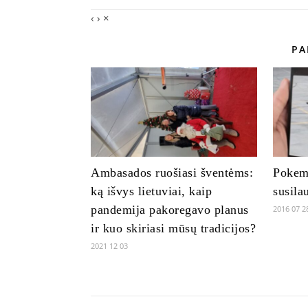
‹
›
×
PA
Ambasados ruošiasi šventėms:
Pokem
ką išvys lietuviai, kaip
susila
pandemija pakoregavo planus
2016 07 2
ir kuo skiriasi mūsų tradicijos?
2021 12 03