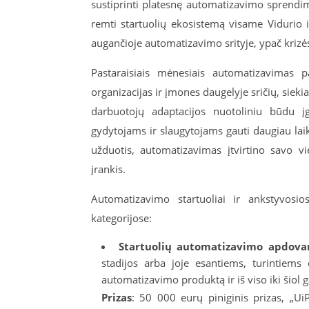
sustiprinti platesnę automatizavimo sprendim
remti startuolių ekosistemą visame Vidurio i
augančioje automatizavimo srityje, ypač krizė
Pastaraisiais mėnesiais automatizavimas p
organizacijas ir įmones daugelyje sričių, siek
darbuotojų adaptacijos nuotoliniu būdu įg
gydytojams ir slaugytojams gauti daugiau lai
užduotis, automatizavimas įtvirtino savo v
įrankis.
Automatizavimo startuoliai ir ankstyvosio
kategorijose:
Startuolių automatizavimo apdova
stadijos arba joje esantiems, turintie
automatizavimo produktą ir iš viso iki šiol
Prizas
: 50 000 eurų piniginis prizas, „Ui