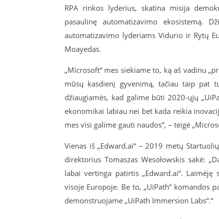
RPA rinkos lyderius, skatina misija demokra
pasaulinę automatizavimo ekosistemą. Dž
automatizavimo lyderiams Vidurio ir Rytų Eur
Moayedas.
„Microsoft“ mes siekiame to, ką aš vadinu „p
mūsų kasdienį gyvenimą, tačiau taip pat tur
džiaugiamės, kad galime būti 2020-ųjų „UiP
ekonomikai labiau nei bet kada reikia inovacij
mes visi galime gauti naudos“, – teigė „Micros
Vienas iš „Edward.ai“ – 2019 metų Startuoli
direktorius Tomaszas Wesołowskis sakė: „
labai vertinga patirtis „Edward.ai“. Laimėję
visoje Europoje. Be to, „UiPath“ komandos p
demonstruojame „UiPath Immersion Labs“.“