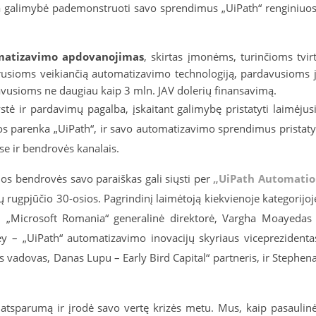
ta galimybė pademonstruoti savo sprendimus „UiPath“ renginiuo
omatizavimo apdovanojimas
, skirtas įmonėms, turinčioms tvir
usioms veikiančią automatizavimo technologiją, pardavusioms 
 gavusioms ne daugiau kaip 3 mln. JAV dolerių finansavimą.
tė ir pardavimų pagalba, įskaitant galimybę pristatyti laimėjus
os parenka „UiPath“, ir savo automatizavimo sprendimus pristaty
se ir bendrovės kanalais.
ios bendrovės savo paraiškas gali siųsti per
„UiPath Automati
ų rugpjūčio 30-osios. Pagrindinį laimėtoją kiekvienoje kategorijo
a – „Microsoft Romania“ generalinė direktorė, Vargha Moayedas
ey – „UiPath“ automatizavimo inovacijų skyriaus viceprezidenta
s vadovas, Danas Lupu – Early Bird Capital“ partneris, ir Stephen
atsparumą ir įrodė savo vertę krizės metu. Mus, kaip pasaulin