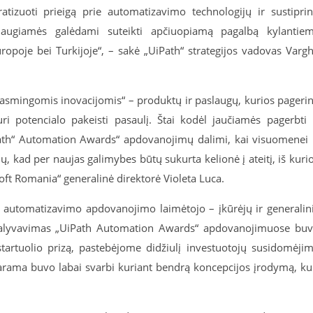
tizuoti prieigą prie automatizavimo technologijų ir sustiprin
iaugiamės galėdami suteikti apčiuopiamą pagalbą kylantie
opoje bei Turkijoje“, – sakė „UiPath“ strategijos vadovas Varg
rasmingomis inovacijomis“ – produktų ir paslaugų, kurios pageri
i potencialo pakeisti pasaulį. Štai kodėl jaučiamės pagerbti 
ath“ Automation Awards“ apdovanojimų dalimi, kai visuomenei 
ų, kad per naujas galimybes būtų sukurta kelionė į ateitį, iš kuri
oft Romania“ generalinė direktorė Violeta Luca.
ų automatizavimo apdovanojimo laimėtojo – įkūrėjų ir generalin
Dalyvavimas „UiPath Automation Awards“ apdovanojimuose bu
 startuolio prizą, pastebėjome didžiulį investuotojų susidomėji
arama buvo labai svarbi kuriant bendrą koncepcijos įrodymą, ku