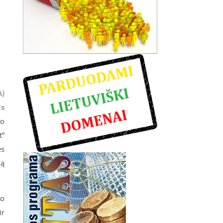
A)
s
mo
t“
ės
ią
uo
ir