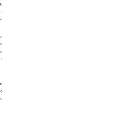
ti
ms
ha
na
ir
ir
os
is
vo
mą
rį