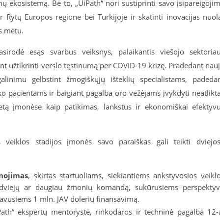
ų ekosistemą. Be to, „UiPath“ nori sustiprinti savo įsipareigoji
r Rytų Europos regione bei Turkijoje ir skatinti inovacijas nuol
s metu.
asirodė esąs svarbus veiksnys, palaikantis viešojo sektoria
iant užtikrinti verslo tęstinumą per COVID-19 krizę. Pradedant nau
alinimu gelbstint žmogiškųjų išteklių specialistams, padeda
ko pacientams ir baigiant pagalba oro vežėjams įvykdyti neatlikt
ietą įmonėse kaip patikimas, lankstus ir ekonomiškai efektyv
s veiklos stadijos įmonės savo paraiškas gali teikti dviejo
nojimas
, skirtas startuoliams, siekiantiems ankstyvosios veikl
ms dviejų ar daugiau žmonių komandą, sukūrusiems perspekty
 gavusiems 1 mln. JAV dolerių finansavimą.
Path“ ekspertų mentorystė, rinkodaros ir techninė pagalba 12-