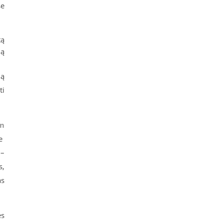
se
tą
ją
ią
ti
on
je
 –
s,
as
ės