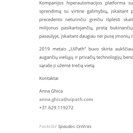
Kompanijos hiperautomacijos platforma su
sprendimą su virtine galimybių, įskaitant p
precedento neturinčiu greičiu išplėsti ska
milijonus pasikartojančių, protą bukinan
pasaulyje, įskaitant daugiau nei pusę įmonių i
2019 metais „UiPath“ buvo skirta aukščiau
augančių viešųjų ir privačių technologijų ben
sąraše ji užėmė trečią vietą.
Kontaktai
Anna Ghica
anna.ghica@uipath.com
+31 629.119272
Paskelbė
Spaudos Centras