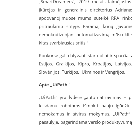
„SmartDreamers“, 2019 metais laimėjusios
įkūrėjas ir generalinis direktorius Adria
apdovanojimuose mums suteikė RPA rinkos
pritraukimo srityje. Parama, kurią gavom
demokratizuojant automatizavimą mūsų klient
kitas svarbiausias sritis.“
Konkurse gali dalyvauti startuoliai ir sparčiai
Estijos, Graikijos, Kipro, Kroatijos, Latvij
Slovėnijos, Turkijos, Ukrainos ir Vengrijos.
Apie „UiPath“
„
UiPath
“ yra lyderė „automatizavimas – p
leisdama robotams išmokti naujų įgūdžių
nemokamus ir atvirus mokymus, „UiPath“ s
pasaulyje, pagerindama verslo produktyvumą ir