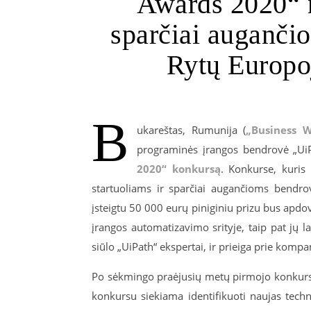
Awards 2020“ n
sparčiai auganči
Rytų Europoj
B
ukareštas, Rumunija (
„Business W
programinės įrangos bendrovė „UiP
2020“ konkursą
. Konkurse, kuris
startuoliams ir sparčiai augančioms bendro
įsteigtu 50 000 eurų piniginiu prizu bus apdo
įrangos automatizavimo srityje, taip pat jų 
siūlo „UiPath“ ekspertai, ir prieiga prie kompan
Po sėkmingo praėjusių metų pirmojo konkurso,
konkursu siekiama identifikuoti naujas techno