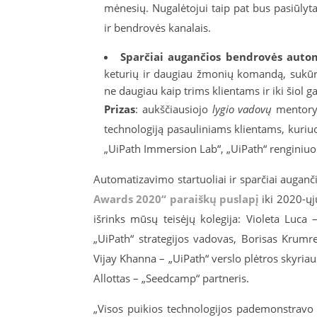
mėnesių. Nugalėtojui taip pat bus pasiūly
ir bendrovės kanalais.
Sparčiai augančios bendrovės aut
keturių ir daugiau žmonių komandą, sukūr
ne daugiau kaip trims klientams ir iki šiol
Prizas
: aukščiausiojo
lygio vadovų
mentorys
technologiją pasauliniams klientams, kuriu
„UiPath Immersion Lab“, „UiPath“ renginiuo
Automatizavimo startuoliai ir sparčiai auganč
Awards 2020“ paraiškų puslapį
iki 2020-ųj
išrinks mūsų teisėjų kolegija: Violeta Luc
„UiPath“ strategijos vadovas, Borisas Krumr
Vijay Khanna – „UiPath“ verslo plėtros skyriau
Allottas – „Seedcamp“ partneris.
„Visos puikios technologijos pademonstravo 