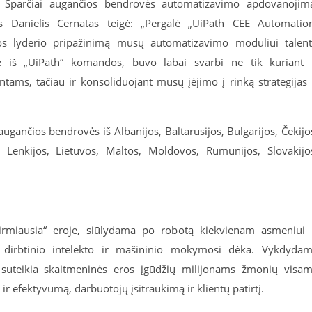
 Sparčiai augančios bendrovės automatizavimo apdovanojim
nas Danielis Cernatas teigė: „Pergalė „UiPath CEE Automatio
 lyderio pripažinimą mūsų automatizavimo moduliui talen
e iš „UiPath“ komandos, buvo labai svarbi ne tik kuriant 
ams, tačiau ir konsoliduojant mūsų įėjimo į rinką strategijas 
 augančios bendrovės iš Albanijos, Baltarusijos, Bulgarijos, Čekijo
os, Lenkijos, Lietuvos, Maltos, Moldovos, Rumunijos, Slovakijo
irmiausia“ eroje, siūlydama po robotą kiekvienam asmeniui 
 dirbtinio intelekto ir mašininio mokymosi dėka. Vykdyda
uteikia skaitmeninės eros įgūdžių milijonams žmonių visa
 efektyvumą, darbuotojų įsitraukimą ir klientų patirtį.