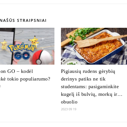
NAŠŪS STRAIPSNIAI
on GO – kodėl
Pigiausių rudens gėrybių
ukė tokio populiarumo?
derinys patiks ne tik
studentams: pasigaminkite
8
kugelį iš bulvių, morkų ir…
obuolio
2023 09 19