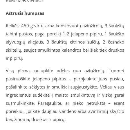
masė taps vientisa.
Aštrusis humusas
Reikės: 450 g virtų arba konservuotų avinžirnių, 3 šaukštų
tahini pastos, pagal poreikį 1-2 jelapeno pipirų, 1 šaukšto
alyvuogių aliejaus, 3 šaukštų citrinos sulčių, 2 česnako
skiltelių, saujos smulkintos kalendros bei šiek tiek druskos
ir pipirų.
Visų pirma, nulupkite odeles nuo avinžirnių. Tuomet
pasiruoškite jelapeno pipirus – perpjaukite juos pusiau,
pašalinkite sėklytes ir smulkiai supjaustykite. Vėliau visus
ingredientus sudėkite į maisto smulkintuvą ir viską gerai
susmulkinkite. Paragaukite, ar nieko netrūksta – esant
poreikiui, įpilkite daugiau vandens arba avinžirnių skysčio
bei, žinoma, druskos ir pipirų.