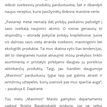
ieškoti sveikesnių produktų parduotuvėse, bet ir išbandyti
naujus receptus, kurie pasižymėtų didesne maistine verte.
„Pastarieji metai nemažą dalį pirkėjų paskatino pažvelgti į
savo sveikatą naujomis akimis. O vienas geriausių to
atspindžių – atsiradę pokyčiai pirkėjų krepšeliuose. Juose
vis dažniau savo vietą atranda sveikesni, maistingesni bei
ekologiški produktai. Tai mus skatina vytis šias tendencijas,
dėl to stengiamės nuolat atnaujinti mūsų prekybos tinklo
asortimentą ir pristatyti pirkėjams daugiau jų poreikius
atitinkančių produktų. Taigi, jau šiandien daugumoje
„Maximos“ parduotuvių lygiai taip pat galima atrasti ir
avinžirnių užtepėles, kurių įvairovė pas mus sparčiai auga“,
– pasakoja E. Dapkienė.
Tuo metu „Maximos“ Maisto gamybos departamento
vadovė Brigita Baratinskaitė priduria, jog ne veltui