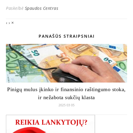
Paskelbė
Spaudos Centras
‹
›
×
PANAŠŪS STRAIPSNIAI
Pinigų mulus įkinko ir finansinio raštingumo stoka,
ir nežabota sukčių klasta
2025 03 05