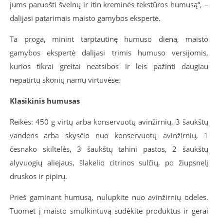
jums paruošti švelnų ir itin kreminės tekstūros humusą“, –
dalijasi patarimais maisto gamybos ekspertė.
Ta proga, minint tarptautinę humuso dieną, maisto
gamybos ekspertė dalijasi trimis humuso versijomis,
kurios tikrai greitai neatsibos ir leis pažinti daugiau
nepatirtų skonių namų virtuvėse.
Klasikinis humusas
Reikės: 450 g virtų arba konservuotų avinžirnių, 3 šaukštų
vandens arba skysčio nuo konservuotų avinžirnių, 1
česnako skiltelės, 3 šaukštų tahini pastos, 2 šaukštų
alyvuogių aliejaus, šlakelio citrinos sulčių, po žiupsnelį
druskos ir pipirų.
Prieš gaminant humusą, nulupkite nuo avinžirnių odeles.
Tuomet į maisto smulkintuvą sudėkite produktus ir gerai