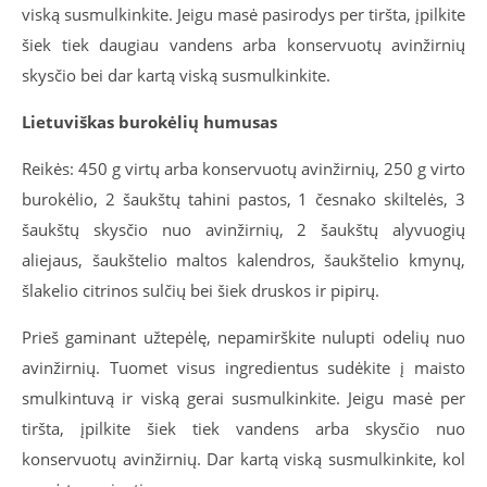
viską susmulkinkite. Jeigu masė pasirodys per tiršta, įpilkite
šiek tiek daugiau vandens arba konservuotų avinžirnių
skysčio bei dar kartą viską susmulkinkite.
Lietuviškas burokėlių humusas
Reikės: 450 g virtų arba konservuotų avinžirnių, 250 g virto
burokėlio, 2 šaukštų tahini pastos, 1 česnako skiltelės, 3
šaukštų skysčio nuo avinžirnių, 2 šaukštų alyvuogių
aliejaus, šaukštelio maltos kalendros, šaukštelio kmynų,
šlakelio citrinos sulčių bei šiek druskos ir pipirų.
Prieš gaminant užtepėlę, nepamirškite nulupti odelių nuo
avinžirnių. Tuomet visus ingredientus sudėkite į maisto
smulkintuvą ir viską gerai susmulkinkite. Jeigu masė per
tiršta, įpilkite šiek tiek vandens arba skysčio nuo
konservuotų avinžirnių. Dar kartą viską susmulkinkite, kol