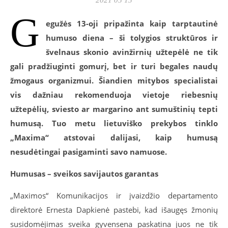
G
egužės 13-oji pripažinta kaip tarptautinė
humuso diena – ši tolygios struktūros ir
švelnaus skonio avinžirnių užtepėlė ne tik
gali pradžiuginti gomurį, bet ir turi begales naudų
žmogaus organizmui. Šiandien mitybos specialistai
vis dažniau rekomenduoja vietoje riebesnių
užtepėlių, sviesto ar margarino ant sumuštinių tepti
humusą. Tuo metu lietuviško prekybos tinklo
„Maxima“ atstovai dalijasi, kaip humusą
nesudėtingai pasigaminti savo namuose.
Humusas – sveikos savijautos garantas
„Maximos“ Komunikacijos ir įvaizdžio departamento
direktorė Ernesta Dapkienė pastebi, kad išaugęs žmonių
susidomėjimas sveika gyvensena paskatina juos ne tik