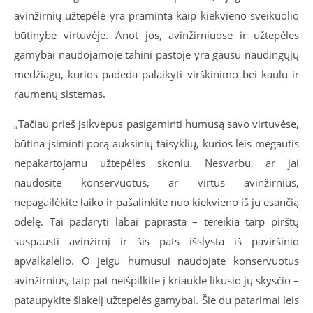
avinžirnių užtepėlė yra praminta kaip kiekvieno sveikuolio
būtinybė virtuvėje. Anot jos, avinžirniuose ir užtepėles
gamybai naudojamoje tahini pastoje yra gausu naudingųjų
medžiagų, kurios padeda palaikyti virškinimo bei kaulų ir
raumenų sistemas.
„Tačiau prieš įsikvėpus pasigaminti humusą savo virtuvėse,
būtina įsiminti porą auksinių taisyklių, kurios leis mėgautis
nepakartojamu užtepėlės skoniu. Nesvarbu, ar jai
naudosite konservuotus, ar virtus avinžirnius,
nepagailėkite laiko ir pašalinkite nuo kiekvieno iš jų esančią
odelę. Tai padaryti labai paprasta – tereikia tarp pirštų
suspausti avinžirnį ir šis pats išslysta iš paviršinio
apvalkalėlio. O jeigu humusui naudojate konservuotus
avinžirnius, taip pat neišpilkite į kriauklę likusio jų skysčio –
pataupykite šlakelį užtepėlės gamybai. Šie du patarimai leis