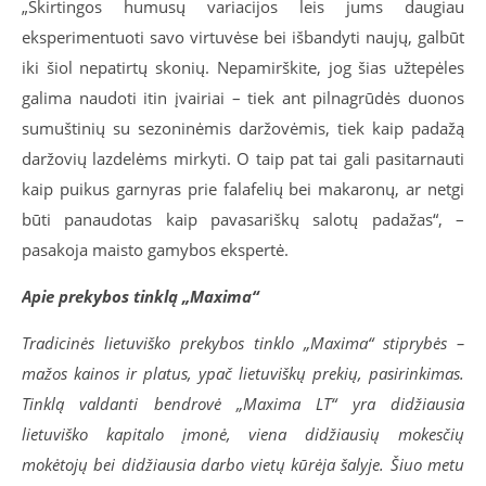
„Skirtingos humusų variacijos leis jums daugiau
eksperimentuoti savo virtuvėse bei išbandyti naujų, galbūt
iki šiol nepatirtų skonių. Nepamirškite, jog šias užtepėles
galima naudoti itin įvairiai – tiek ant pilnagrūdės duonos
sumuštinių su sezoninėmis daržovėmis, tiek kaip padažą
daržovių lazdelėms mirkyti. O taip pat tai gali pasitarnauti
kaip puikus garnyras prie falafelių bei makaronų, ar netgi
būti panaudotas kaip pavasariškų salotų padažas“, –
pasakoja maisto gamybos ekspertė.
Apie prekybos tinklą „Maxima“
Tradicinės lietuviško prekybos tinklo „Maxima“ stiprybės –
mažos kainos ir platus, ypač lietuviškų prekių, pasirinkimas.
Tinklą valdanti bendrovė „Maxima LT“ yra didžiausia
lietuviško kapitalo įmonė, viena didžiausių mokesčių
mokėtojų bei didžiausia darbo vietų kūrėja šalyje. Šiuo metu