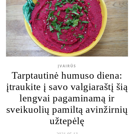
ĮVAIRŪS
Tarptautinė humuso diena:
įtraukite į savo valgiaraštį šią
lengvai pagaminamą ir
sveikuolių pamiltą avinžirnių
užtepėlę
2021 05 13