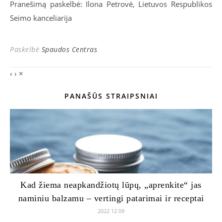
Pranešimą paskelbė: Ilona Petrovė, Lietuvos Respublikos
Seimo kanceliarija
Paskelbė
Spaudos Centras
‹
›
×
PANAŠŪS STRAIPSNIAI
Kad žiema neapkandžiotų lūpų, „aprenkite“ jas
naminiu balzamu – vertingi patarimai ir receptai
2022 12 09