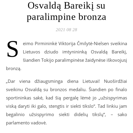
Osvaldą Bareikį su
paralimpine bronza
2021 08 28
S
eimo Pirmininkė Viktorija Čmilytė-Nielsen sveikina
Lietuvos dziudo imtynininką Osvaldą Bareikį,
šiandien Tokijo paralimpinėse žaidynėse iškovojusį
bronzą.
„Dar viena džiaugsminga diena Lietuvai! Nuoširdžiai
sveikinu Osvaldą su bronzos medaliu. Šiandien po finalo
sportininkas sakė, kad šią pergalę lėmė jo „užsispyrimas
viską daryti iki galo, stengtis ir siekti tikslo“. Tad linkiu jam
begalinio užsispyrimo siekti didelių tikslų“, – sako
parlamento vadovė.