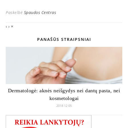
Paskelbė
Spaudos Centras
‹
›
×
PANAŠŪS STRAIPSNIAI
Dermatologė: aknės neišgydys nei dantų pasta, nei
kosmetologai
2018 12 05