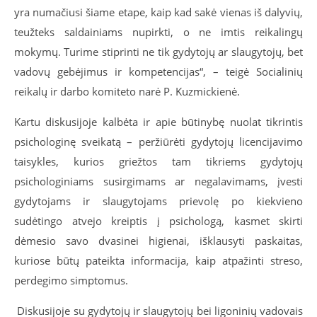
yra numačiusi šiame etape, kaip kad sakė vienas iš dalyvių,
teužteks saldainiams nupirkti, o ne imtis reikalingų
mokymų. Turime stiprinti ne tik gydytojų ar slaugytojų, bet
vadovų gebėjimus ir kompetencijas“, – teigė Socialinių
reikalų ir darbo komiteto narė P. Kuzmickienė.
Kartu diskusijoje kalbėta ir apie būtinybę nuolat tikrintis
psichologinę sveikatą – peržiūrėti gydytojų licencijavimo
taisykles, kurios griežtos tam tikriems gydytojų
psichologiniams susirgimams ar negalavimams, įvesti
gydytojams ir slaugytojams prievolę po kiekvieno
sudėtingo atvejo kreiptis į psichologą, kasmet skirti
dėmesio savo dvasinei higienai, išklausyti paskaitas,
kuriose būtų pateikta informacija, kaip atpažinti streso,
perdegimo simptomus.
Diskusijoje su gydytojų ir slaugytojų bei ligoninių vadovais