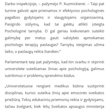
Darbo inspekcijoje, – pažymėjo P. Kuzmickienė. – Taip pat
turime galvoti apie prieinamos ir efektyvios psichologinės
pagalbos gydytojams ir slaugytojams organizavimą.
Pasigirdo siūlymų, kad tai galėtų atlikti įsteigta
Psichologinė tarnyba. O gal geriau kiekvienam suteikti
galimybę per metus gauti valstybės apmokamas
psichologo terapijų paslaugas? Tarnybų steigimas užima
laiko, o paslaugų reikia šiandien.“
Parlamentarė taip pat pažymėjo, kad itin svarbu ir stiprinti
universitete suteikiamas žinias apie psichologiją, galimus
sutrikimus ir problemų sprendimo būdus.
„Universitetuose rengiant medikus būtina sustiprinti
disciplinas, kurios suteikia žinių apie emocinės sveikatos
priežiūrą. Tokių edukacinių priemonių reikia ir gydytojams,
tačiau žvelgiant, kiek lėšų Sveikatos apsaugos ministerija