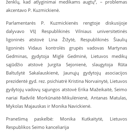
ženklų, kad atlyginimai medikams augtų“, – problemas
akcentavo P. Kuzmickienė.
Parlamentarės P. Kuzmickienės rengtoje diskusijoje
dalyvavo VšĮ Respublikinės Vilniaus universitetinės
ligoninės atstovė Lina Žižytė, Respublikinės Šiaulių
ligoninės Vidaus kontrolės grupės vadovas Martynas
Gedminas, gydytoja Miglė Gedminė, Lietuvos medikų
sąjūdžio atstovė Jurgita Sejonienė, slaugytoja Rūta
Baltušytė Sakalauskienė, Jaunųjų gydytojų asociacijos
prezidentė gyd. rez. psichiatrė Kristina Norvainytė, Lietuvos
gydytojų vadovų sąjungos atstovė Erika Mažeikaitė, Seimo
nariai Radvilė Morkūnaitė-Mikulėnienė, Antanas Matulas,
Mykolas Majauskas ir Monika Navickienė.
Pranešimą paskelbė: Monika Kutkaitytė, Lietuvos
Respublikos Seimo kanceliarija