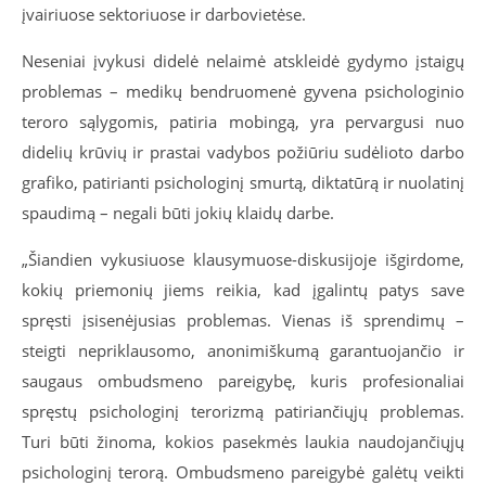
įvairiuose sektoriuose ir darbovietėse.
Neseniai įvykusi didelė nelaimė atskleidė gydymo įstaigų
problemas – medikų bendruomenė gyvena psichologinio
teroro sąlygomis, patiria mobingą, yra pervargusi nuo
didelių krūvių ir prastai vadybos požiūriu sudėlioto darbo
grafiko, patirianti psichologinį smurtą, diktatūrą ir nuolatinį
spaudimą – negali būti jokių klaidų darbe.
„Šiandien vykusiuose klausymuose-diskusijoje išgirdome,
kokių priemonių jiems reikia, kad įgalintų patys save
spręsti įsisenėjusias problemas. Vienas iš sprendimų –
steigti nepriklausomo, anonimiškumą garantuojančio ir
saugaus ombudsmeno pareigybę, kuris profesionaliai
spręstų psichologinį terorizmą patiriančiųjų problemas.
Turi būti žinoma, kokios pasekmės laukia naudojančiųjų
psichologinį terorą. Ombudsmeno pareigybė galėtų veikti