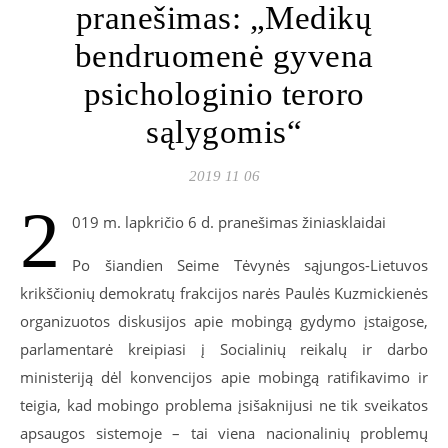
pranešimas: „Medikų
bendruomenė gyvena
psichologinio teroro
sąlygomis“
2019 11 06
2
019 m. lapkričio 6 d. pranešimas žiniasklaidai
Po šiandien Seime Tėvynės sąjungos-Lietuvos
krikščionių demokratų frakcijos narės Paulės Kuzmickienės
organizuotos diskusijos apie mobingą gydymo įstaigose,
parlamentarė kreipiasi į Socialinių reikalų ir darbo
ministeriją dėl konvencijos apie mobingą ratifikavimo ir
teigia, kad mobingo problema įsišaknijusi ne tik sveikatos
apsaugos sistemoje – tai viena nacionalinių problemų