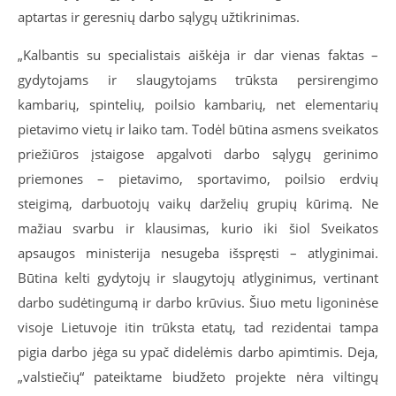
aptartas ir geresnių darbo sąlygų užtikrinimas.
„Kalbantis su specialistais aiškėja ir dar vienas faktas –
gydytojams ir slaugytojams trūksta persirengimo
kambarių, spintelių, poilsio kambarių, net elementarių
pietavimo vietų ir laiko tam. Todėl būtina asmens sveikatos
priežiūros įstaigose apgalvoti darbo sąlygų gerinimo
priemones – pietavimo, sportavimo, poilsio erdvių
steigimą, darbuotojų vaikų darželių grupių kūrimą. Ne
mažiau svarbu ir klausimas, kurio iki šiol Sveikatos
apsaugos ministerija nesugeba išspręsti – atlyginimai.
Būtina kelti gydytojų ir slaugytojų atlyginimus, vertinant
darbo sudėtingumą ir darbo krūvius. Šiuo metu ligoninėse
visoje Lietuvoje itin trūksta etatų, tad rezidentai tampa
pigia darbo jėga su ypač didelėmis darbo apimtimis. Deja,
„valstiečių“ pateiktame biudžeto projekte nėra viltingų