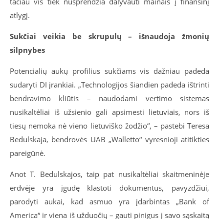
tačiau vis tiek nusprendžia dalyvauti mainais į finansinį
atlygį.
Sukčiai veikia be skrupulų – išnaudoja žmonių
silpnybes
Potencialių aukų profilius sukčiams vis dažniau padeda
sudaryti DI įrankiai. „Technologijos šiandien padeda ištrinti
bendravimo kliūtis – naudodami vertimo sistemas
nusikaltėliai iš užsienio gali apsimesti lietuviais, nors iš
tiesų nemoka nė vieno lietuviško žodžio“, – pastebi Teresa
Bedulskaja, bendrovės UAB „Walletto“ vyresnioji atitikties
pareigūnė.
Anot T. Bedulskajos, taip pat nusikaltėliai skaitmeninėje
erdvėje yra įgudę klastoti dokumentus, pavyzdžiui,
parodyti aukai, kad asmuo yra įdarbintas „Bank of
America“ ir viena iš užduočių – gauti pinigus į savo sąskaitą