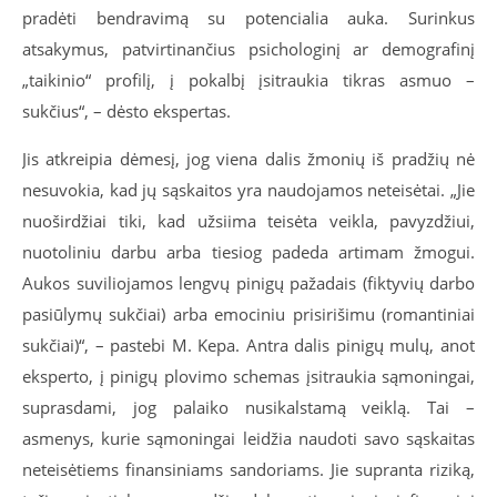
pradėti bendravimą su potencialia auka. Surinkus
atsakymus, patvirtinančius psichologinį ar demografinį
„taikinio“ profilį, į pokalbį įsitraukia tikras asmuo –
sukčius“, – dėsto ekspertas.
Jis atkreipia dėmesį, jog viena dalis žmonių iš pradžių nė
nesuvokia, kad jų sąskaitos yra naudojamos neteisėtai. „Jie
nuoširdžiai tiki, kad užsiima teisėta veikla, pavyzdžiui,
nuotoliniu darbu arba tiesiog padeda artimam žmogui.
Aukos suviliojamos lengvų pinigų pažadais (fiktyvių darbo
pasiūlymų sukčiai) arba emociniu prisirišimu (romantiniai
sukčiai)“, – pastebi M. Kepa. Antra dalis pinigų mulų, anot
eksperto, į pinigų plovimo schemas įsitraukia sąmoningai,
suprasdami, jog palaiko nusikalstamą veiklą. Tai –
asmenys, kurie sąmoningai leidžia naudoti savo sąskaitas
neteisėtiems finansiniams sandoriams. Jie supranta riziką,