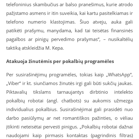
telefoninius skambučius ar balso pranešimus, kurie atrodo
pažįstamo asmens ir itin suveikia, kai kartu pasitelkiamas ir
telefono numerio klastojimas. Šiuo atveju, auka gali
patikėti prašymu, manydama, kad tai teisėtas finansinės
pagalbos ar pinigų pervedimo prašymas“, – nusikaltėlių
taktiką atskleidžia M. Kepa.
Atakuoja žinutėmis per pokalbių programėles
Per susirašinėjimų programėles, tokias kaip „WhatsApp“,
„Viber“ ir kt. siunčiamos žinutės irgi gali būti sukčių jaukas.
Piktavalių tikslams tarnaujantys dirbtinio intelekto
pokalbių robotai (angl. chatbots) su aukomis užmezga
individualius pokalbius. Susirašinėjimai gali prasidėti nuo
darbo pasiūlymų ar net romantiškos pažinties, o vėliau
įtikinti neteisėtai pervesti pinigus. „Pokalbių robotai dažnai
naudojami kaip pirmasis kontaktas (pagrindinis filtras)