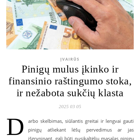
ĮVAIRŪS
Pinigų mulus įkinko ir
finansinio raštingumo stoka,
ir nežabota sukčių klasta
2025 03 05
D
arbo skelbimas, siūlantis greitai ir lengvai gauti
pinigų atliekant lėšų pervedimus ar jas
išgryninant, gali būti nusikaltėlių masalas pinigų