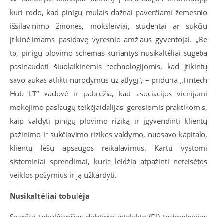
kuri rodo, kad pinigų mulais dažnai paverčiami žemesnio
išsilavinimo žmonės, moksleiviai, studentai ar sukčių
įtikinėjimams pasidavę vyresnio amžiaus gyventojai. „Be
to, pinigų plovimo schemas kuriantys nusikaltėliai sugeba
pasinaudoti šiuolaikinėmis technologijomis, kad įtikintų
savo aukas atlikti nurodymus už atlygį“, – priduria „Fintech
Hub LT“ vadovė ir pabrėžia, kad asociacijos vienijami
mokėjimo paslaugų teikėjai
dalijasi gerosiomis praktikomis,
kaip valdyti pinigų plovimo riziką ir įgyvendinti klientų
pažinimo ir sukčiavimo rizikos valdymo, nuosavo kapitalo,
klientų lėšų apsaugos reikalavimus. Kartu vystomi
sisteminiai sprendimai, kurie leidžia atpažinti neteisėtos
veiklos požymius ir ją užkardyti.
Nusikaltėliai tobulėja
Sparčiai tobulėjančios dirbtinio intelekto (DI) technologijos