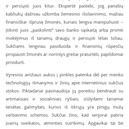
ir persiųsti juos kitur. Ekspertė pastebi, jog panašių
kabliukų dažniau užkimba žemesnio išsilavinimo, mažiau
finansiškai išprusę žmonės, kuriais lengva manipuliuoti –
įtikinti juos „paskolinti“ savo banko sąskaitą arba priimti
mokėjimus iš tariamų draugų ir persiųsti lėšas toliau.
Sukčiams lengviau pasiduoda ir finansinių rūpesčių
prispausti žmonės ar norintys greitai praturtėti, papildomai
prisidurti.
Vyresnio amžiaus aukos į pinkles patenka dėl per menko
technologijų išmanymo ir žinių apie internetinius sukčius
stokos. Piktadariai pasinaudoja jų poreikiu bendrauti su
artimaisiais ir socialiniais ryšiais, siūlydami tariamai
teisėtas galimybes, kurios iš tikrųjų yra pinigų mulų
verbavimo schemos. Sukčiai žino, kad senjorai patiria
įvairių sveikatos, atminties sutrikimų. Apgavikai tai be