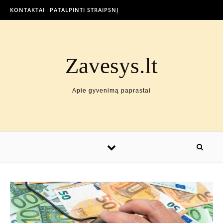
KONTAKTAI
PATALPINTI STRAIPSNĮ
Zavesys.lt
Apie gyvenimą paprastai