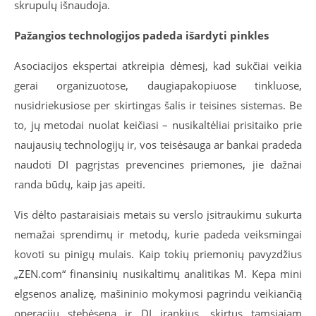
skrupulų išnaudoja.
Pažangios technologijos padeda išardyti pinkles
Asociacijos ekspertai atkreipia dėmesį, kad sukčiai veikia
gerai organizuotose, daugiapakopiuose tinkluose,
nusidriekusiose per skirtingas šalis ir teisines sistemas. Be
to, jų metodai nuolat keičiasi – nusikaltėliai prisitaiko prie
naujausių technologijų ir, vos teisėsauga ar bankai pradeda
naudoti DI pagrįstas prevencines priemones, jie dažnai
randa būdų, kaip jas apeiti.
Vis dėlto pastaraisiais metais su verslo įsitraukimu sukurta
nemažai sprendimų ir metodų, kurie padeda veiksmingai
kovoti su pinigų mulais. Kaip tokių priemonių pavyzdžius
„ZEN.com“ finansinių nusikaltimų analitikas M. Kepa mini
elgsenos analizę, mašininio mokymosi pagrindu veikiančią
operacijų stebėseną ir DI įrankius, skirtus tamsiajam