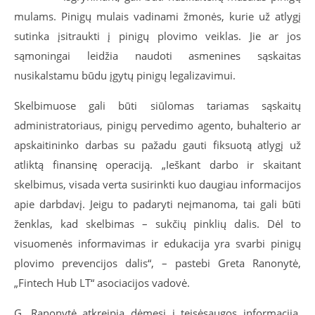
mulams. Pinigų mulais vadinami žmonės, kurie už atlygį
sutinka įsitraukti į pinigų plovimo veiklas. Jie ar jos
sąmoningai leidžia naudoti asmenines sąskaitas
nusikalstamu būdu įgytų pinigų legalizavimui.
Skelbimuose gali būti siūlomas tariamas sąskaitų
administratoriaus, pinigų pervedimo agento, buhalterio ar
apskaitininko darbas su pažadu gauti fiksuotą atlygį už
atliktą finansinę operaciją. „Ieškant darbo ir skaitant
skelbimus, visada verta susirinkti kuo daugiau informacijos
apie darbdavį. Jeigu to padaryti neįmanoma, tai gali būti
ženklas, kad skelbimas – sukčių pinklių dalis. Dėl to
visuomenės informavimas ir edukacija yra svarbi pinigų
plovimo prevencijos dalis“, – pastebi Greta Ranonytė,
„Fintech Hub LT“ asociacijos vadovė.
G. Ranonytė atkreipia dėmesį į teisėsaugos informaciją,