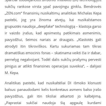
sukčių rankose virsta ypač pavojingu ginklu. Bendrovės
„ZEN.com“ finansinių nusikaltimų analitikas Michalas Kepa
pastebi, jog yra žinoma atvejų, kai nusikalstamos
grupuotės naudoja „deepfake“ technologiją – klastoja garso
ir vaizdo įrašus, kad apsimestų patikimais asmenimis,
pavyzdžiui, šeimos nariais ar draugais. „Klastotės gali
atrodyti itin tikroviškos. Kartu sukuriamas tam tikras
dramatiškas emocinis fonas – skatinama veikti čia ir dabar,
pernelyg negalvojant. Todėl dalis sukčių prašymų pervesti
pinigus ar atlikti finansines operacijas suveikia“, – dalijasi
M. Kepa.
Analitikas pastebi, kad nusikaltėliai DI išmoko klonuoti
balsus: panaudodami kelis konkretaus asmens balso įrašo
pavyzdžius, gali itin tiksliai atkartoti jo kalbėjimą.
„Paprastai sukčiai naudoja šią apgaulę kurdami