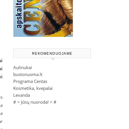
REKOMENDUOJAME
si
Aulinukai
ai
bustonuoma.lt
ei
Programa Centas
Kosmetika, kvepalai
Levanda
is
# >
Jūsų nuoroda!
< #
ma
ja
ar