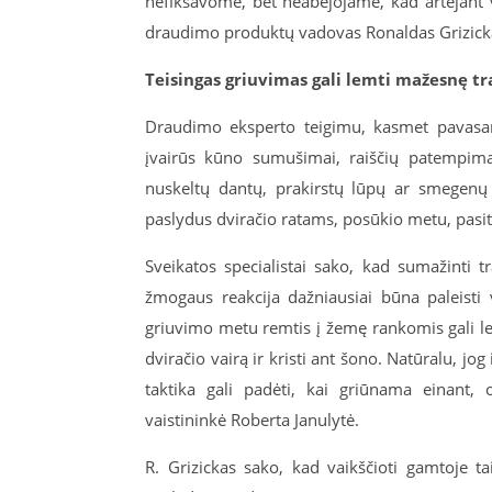
nefiksavome, bet neabejojame, kad artėjant
draudimo produktų vadovas Ronaldas Grizick
Teisingas griuvimas gali lemti mažesnę t
Draudimo eksperto teigimu, kasmet pavasari
įvairūs kūno sumušimai, raiščių patempimai,
nuskeltų dantų, prakirstų lūpų ar smegenų 
paslydus dviračio ratams, posūkio metu, pasit
Sveikatos specialistai sako, kad sumažinti t
žmogaus reakcija dažniausiai būna paleisti va
griuvimo metu remtis į žemę rankomis gali le
dviračio vairą ir kristi ant šono. Natūralu, jog 
taktika gali padėti, kai griūnama einant, 
vaistininkė Roberta Janulytė.
R. Grizickas sako, kad vaikščioti gamtoje ta