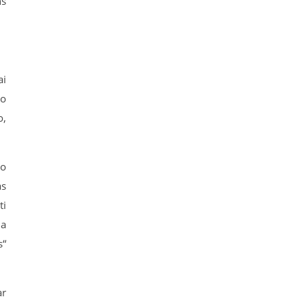
ns
ai
ko
o,
io
as
ti
ia
s“
ar