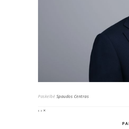
Paskelbė
Spaudos Centras
‹
›
×
PA