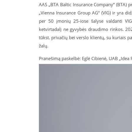
AAS „BTA Baltic Insurance Company“ (BTA) pri
„Vienna Insurance Group AG“ (VIG) ir yra did
per 50 įmonių 25-iose šalyse valdanti VI
ketvirtadalį ne gyvybės draudimo rinkos. 2
tūkst. privačių bei verslo klientų, su kuriais 
žalų.
Pranešimą paskelbė: Eglė Cibienė, UAB „Idea 