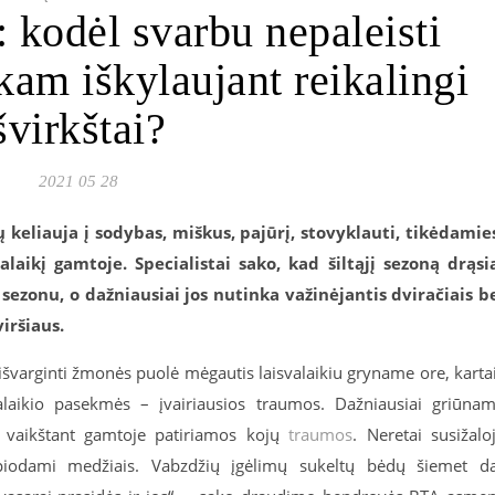
: kodėl svarbu nepaleisti
 kam iškylaujant reikalingi
švirkštai?
2021 05 28
keliauja į sodybas, miškus, pajūrį, stovyklauti, tikėdamie
valaikį gamtoje. Specialistai sako, kad šiltąjį sezoną drąsi
ezonu, o dažniausiai jos nutinka važinėjantis dviračiais b
iršiaus.
 išvarginti žmonės puolė mėgautis laisvalaikiu gryname ore, karta
alaikio pasekmės – įvairiausios traumos. Dažniausiai griūna
is, vaikštant gamtoje patiriamos kojų
traumos
. Neretai susižalo
ipiodami medžiais. Vabzdžių įgėlimų sukeltų bėdų šiemet d