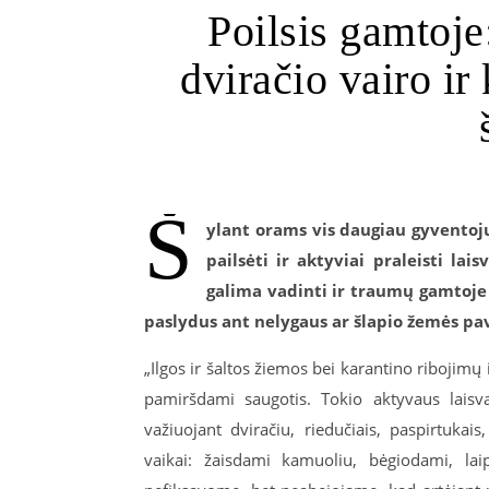
Poilsis gamtoje
dviračio vairo ir
Š
ylant orams vis daugiau gyventojų 
pailsėti ir aktyviai praleisti lais
galima vadinti ir traumų gamtoje s
paslydus ant nelygaus ar šlapio žemės pav
„Ilgos ir šaltos žiemos bei karantino ribojimų
pamiršdami saugotis. Tokio aktyvaus laisv
važiuojant dviračiu, riedučiais, paspirtuka
vaikai: žaisdami kamuoliu, bėgiodami, la