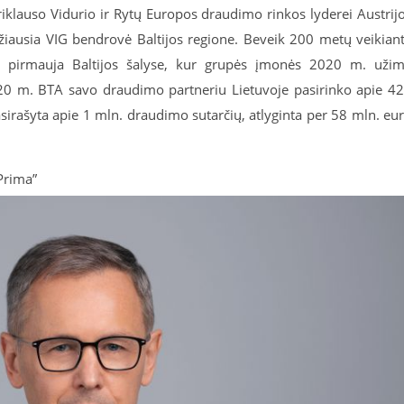
klauso Vidurio ir Rytų Europos draudimo rinkos lyderei Austrij
žiausia VIG bendrovė Baltijos regione. Beveik 200 metų veikiant
G pirmauja Baltijos šalyse, kur grupės įmonės 2020 m. uži
020 m. BTA savo draudimo partneriu Lietuvoje pasirinko apie 4
pasirašyta apie 1 mln. draudimo sutarčių, atlyginta per 58 mln. eu
Prima”