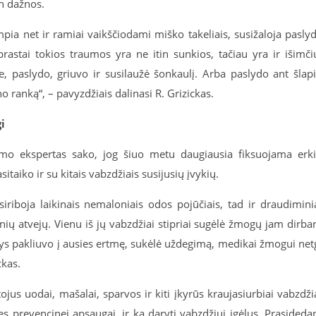
in dažnos.
pia net ir ramiai vaikščiodami miško takeliais, susižaloja pasly
astai tokios traumos yra ne itin sunkios, tačiau yra ir išimči
je, paslydo, griuvo ir susilaužė šonkaulį. Arba paslydo ant šlap
no ranką“, – pavyzdžiais dalinasi R. Grizickas.
i
mo ekspertas sako, jog šiuo metu daugiausia fiksuojama erk
sitaiko ir su kitais vabzdžiais susijusių įvykių.
siriboja laikinais nemaloniais odos pojūčiais, tad ir draudimini
inių atvejų. Vienu iš jų vabzdžiai stipriai sugėlė žmogų jam dirba
zdys pakliuvo į ausies ertmę, sukėlė uždegimą, medikai žmogui net
ckas.
jus uodai, mašalai, sparvos ir kiti įkyrūs kraujasiurbiai vabzdži
 prevencinei apsaugai, ir ką daryti vabzdžiui įgėlus. Prasideda