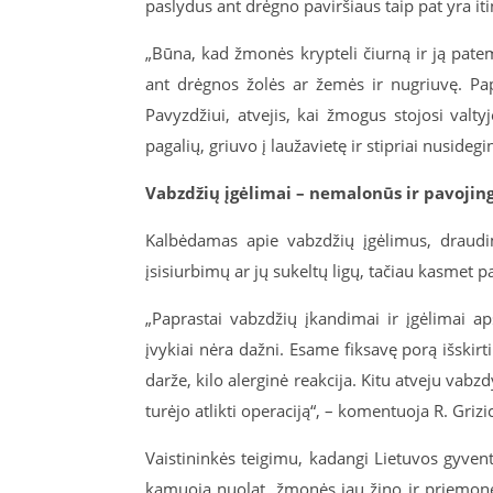
paslydus ant drėgno paviršiaus taip pat yra it
„Būna, kad žmonės krypteli čiurną ir ją patem
ant drėgnos žolės ar žemės ir nugriuvę. Papr
Pavyzdžiui, atvejis, kai žmogus stojosi valty
pagalių, griuvo į laužavietę ir stipriai nusidegi
Vabzdžių įgėlimai – nemalonūs ir pavojing
Kalbėdamas apie vabzdžių įgėlimus, draudi
įsisiurbimų ar jų sukeltų ligų, tačiau kasmet pa
„Paprastai vabzdžių įkandimai ir įgėlimai ap
įvykiai nėra dažni. Esame fiksavę porą išskirt
darže, kilo alerginė reakcija. Kitu atveju vab
turėjo atlikti operaciją“, – komentuoja R. Grizi
Vaistininkės teigimu, kadangi Lietuvos gyvento
kamuoja nuolat, žmonės jau žino ir priemones