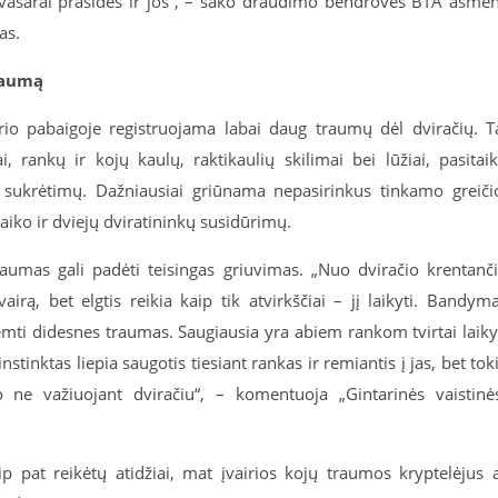
 vasarai prasidės ir jos“, – sako draudimo bendrovės BTA asme
as.
raumą
o pabaigoje registruojama labai daug traumų dėl dviračių. T
 rankų ir kojų kaulų, raktikaulių skilimai bei lūžiai, pasitai
sukrėtimų. Dažniausiai griūnama nepasirinkus tinkamo greiči
aiko ir dviejų dviratininkų susidūrimų.
raumas gali padėti teisingas griuvimas. „Nuo dviračio krentanč
irą, bet elgtis reikia kaip tik atvirkščiai – jį laikyti. Bandym
mti didesnes traumas. Saugiausia yra abiem rankom tvirtai laiky
instinktas liepia saugotis tiesiant rankas ir remiantis į jas, bet tok
o ne važiuojant dviračiu“, – komentuoja „Gintarinės vaistinė
ip pat reikėtų atidžiai, mat įvairios kojų traumos kryptelėjus 