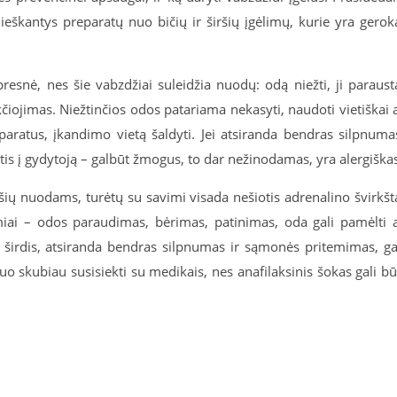
 ieškantys preparatų nuo bičių ir širšių įgėlimų, kurie yra gerok
ipresnė, nes šie vabzdžiai suleidžia nuodų: odą niežti, ji paraust
kčiojimas. Niežtinčios odos patariama nekasyti, naudoti vietiškai 
eparatus, įkandimo vietą šaldyti. Jei atsiranda bendras silpnuma
tis į gydytoją – galbūt žmogus, to dar nežinodamas, yra alergiška
ršių nuodams, turėtų su savimi visada nešiotis adrenalino švirkšt
miai – odos paraudimas, bėrimas, patinimas, oda gali pamėlti 
kti širdis, atsiranda bendras silpnumas ir sąmonės pritemimas, ga
o skubiau susisiekti su medikais, nes anafilaksinis šokas gali bū