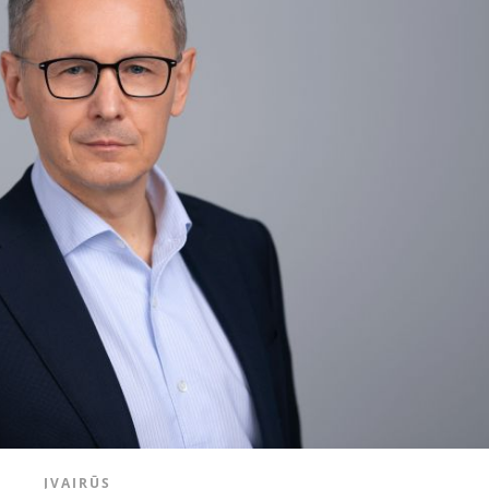
ĮVAIRŪS