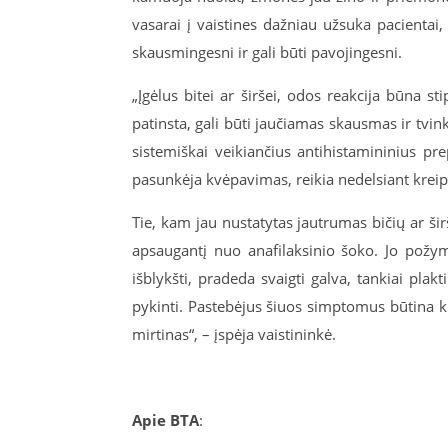
vasarai į vaistines dažniau užsuka pacientai,
skausmingesni ir gali būti pavojingesni.
„Įgėlus bitei ar širšei, odos reakcija būna st
patinsta, gali būti jaučiamas skausmas ir tvin
sistemiškai veikiančius antihistamininius pr
pasunkėja kvėpavimas, reikia nedelsiant kreip
Tie, kam jau nustatytas jautrumas bičių ar ši
apsaugantį nuo anafilaksinio šoko. Jo požy
išblykšti, pradeda svaigti galva, tankiai pla
pykinti. Pastebėjus šiuos simptomus būtina ku
mirtinas“, – įspėja vaistininkė.
Apie BTA
: