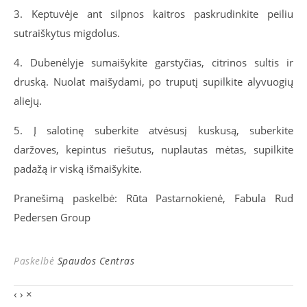
3. Keptuvėje ant silpnos kaitros paskrudinkite peiliu
sutraiškytus migdolus.
4. Dubenėlyje sumaišykite garstyčias, citrinos sultis ir
druską. Nuolat maišydami, po truputį supilkite alyvuogių
aliejų.
5. Į salotinę suberkite atvėsusį kuskusą, suberkite
daržoves, kepintus riešutus, nuplautas mėtas, supilkite
padažą ir viską išmaišykite.
Pranešimą paskelbė: Rūta Pastarnokienė, Fabula Rud
Pedersen Group
Paskelbė
Spaudos Centras
‹
›
×