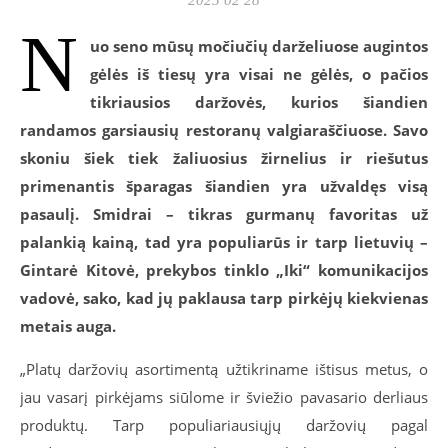
N
uo seno mūsų močiučių darželiuose augintos
gėlės iš tiesų yra visai ne gėlės, o pačios
tikriausios daržovės, kurios šiandien
randamos garsiausių restoranų valgiaraščiuose. Savo
skoniu šiek tiek žaliuosius žirnelius ir riešutus
primenantis šparagas šiandien yra užvaldęs visą
pasaulį. Smidrai – tikras gurmanų favoritas už
palankią kainą, tad yra populiarūs ir tarp lietuvių –
Gintarė Kitovė, prekybos tinklo „Iki“ komunikacijos
vadovė, sako, kad jų paklausa tarp pirkėjų kiekvienas
metais auga.
„Platų daržovių asortimentą užtikriname ištisus metus, o
jau vasarį pirkėjams siūlome ir šviežio pavasario derliaus
produktų. Tarp populiariausiųjų daržovių pagal