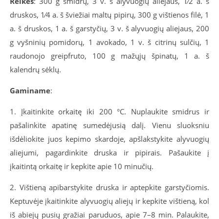
Reikės
: 300 g smidrų, 3 v. š alyvuogių aliejaus, 1⁄2 a. š
druskos, 1⁄4 a. š šviežiai maltų pipirų, 300 g vištienos filė, 1
a. š druskos, 1 a. š garstyčių, 3 v. š alyvuogių aliejaus, 200
g vyšninių pomidorų, 1 avokado, 1 v. š citrinų sulčių, 1
raudonojo greipfruto, 100 g mažųjų špinatų, 1 a. š
kalendrų sėklų.
Gaminame
:
1. Įkaitinkite orkaitę iki 200 °C. Nuplaukite smidrus ir
pašalinkite apatinę sumedėjusią dalį. Vienu sluoksniu
išdėliokite juos kepimo skardoje, apšlakstykite alyvuogių
aliejumi, pagardinkite druska ir pipirais. Pašaukite į
įkaitintą orkaitę ir kepkite apie 10 minučių.
2. Vištieną apibarstykite druska ir aptepkite garstyčiomis.
Keptuvėje įkaitinkite alyvuogių aliejų ir kepkite vištieną, kol
iš abiejų pusių gražiai paruduos, apie 7–8 min. Palaukite,