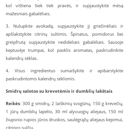
kol vištiena šiek tiek pravės, ir supjaustykite mėsą
mažesniais gabalėliais.
3. Nulupkite avokadą, supjaustykite jį griežinėliais ir
apšlakstykite citrinų sultimis. Špinatus, pomidorus bei
greipfrutą supjaustykite nedideliais gabalėliais. Sausoje
keptuvėje trumpai, kol pasklis aromatas, paskrudinkite
kalendrų sėklas.
4. Visus ingredientus sumaišykite ir apibarstykite
paskrudintomis kalendrų sėklomis.
Smidrų salotos su krevetėmis ir dumblių lakštais
Reikės
: 300 g smidrų, 2 laiškinių svogūnų, 150 g krevečių,
1 jūrų dumblių lapelio, 30 ml alyvuogių aliejaus, 150 ml
žiupsnio rupios jūros druskos, saulėgrąžų aliejaus kepimui,
citrinos sulčių.