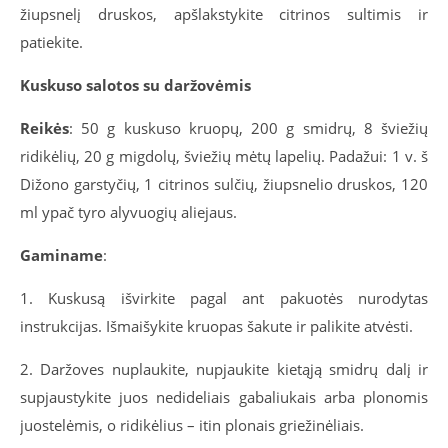
žiupsnelį druskos, apšlakstykite citrinos sultimis ir
patiekite.
Kuskuso salotos su daržovėmis
Reikės
: 50 g kuskuso kruopų, 200 g smidrų, 8 šviežių
ridikėlių, 20 g migdolų, šviežių mėtų lapelių. Padažui: 1 v. š
Dižono garstyčių, 1 citrinos sulčių, žiupsnelio druskos, 120
ml ypač tyro alyvuogių aliejaus.
Gaminame
:
1. Kuskusą išvirkite pagal ant pakuotės nurodytas
instrukcijas. Išmaišykite kruopas šakute ir palikite atvėsti.
2. Daržoves nuplaukite, nupjaukite kietąją smidrų dalį ir
supjaustykite juos nedideliais gabaliukais arba plonomis
juostelėmis, o ridikėlius – itin plonais griežinėliais.