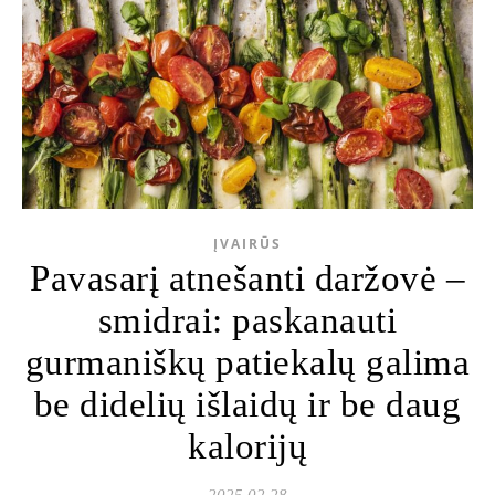
ĮVAIRŪS
Pavasarį atnešanti daržovė –
smidrai: paskanauti
gurmaniškų patiekalų galima
be didelių išlaidų ir be daug
kalorijų
2025 02 28