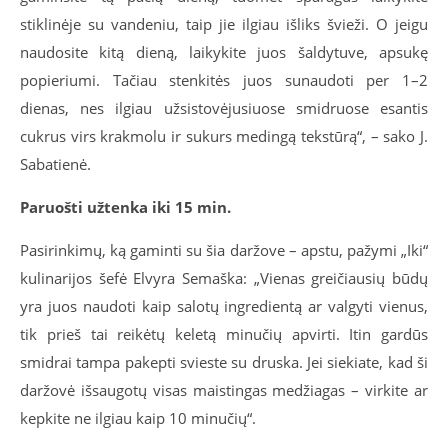
stiklinėje su vandeniu, taip jie ilgiau išliks švieži. O jeigu
naudosite kitą dieną, laikykite juos šaldytuve, apsukę
popieriumi. Tačiau stenkitės juos sunaudoti per 1–2
dienas, nes ilgiau užsistovėjusiuose smidruose esantis
cukrus virs krakmolu ir sukurs medingą tekstūrą“, – sako J.
Sabatienė.
Paruošti užtenka iki 15 min.
Pasirinkimų, ką gaminti su šia daržove – apstu, pažymi „Iki“
kulinarijos šefė Elvyra Semaška: „Vienas greičiausių būdų
yra juos naudoti kaip salotų ingredientą ar valgyti vienus,
tik prieš tai reikėtų keletą minučių apvirti. Itin gardūs
smidrai tampa pakepti svieste su druska. Jei siekiate, kad ši
daržovė išsaugotų visas maistingas medžiagas – virkite ar
kepkite ne ilgiau kaip 10 minučių“.