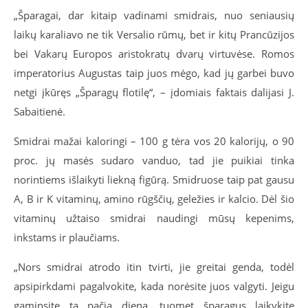
„Šparagai, dar kitaip vadinami smidrais, nuo seniausių
laikų karaliavo ne tik Versalio rūmų, bet ir kitų Prancūzijos
bei Vakarų Europos aristokratų dvarų virtuvėse. Romos
imperatorius Augustas taip juos mėgo, kad jų garbei buvo
netgi įkūręs „Šparagų flotilę“, – įdomiais faktais dalijasi J.
Sabaitienė.
Smidrai mažai kaloringi – 100 g tėra vos 20 kalorijų, o 90
proc. jų masės sudaro vanduo, tad jie puikiai tinka
norintiems išlaikyti liekną figūrą. Smidruose taip pat gausu
A, B ir K vitaminų, amino rūgščių, geležies ir kalcio. Dėl šio
vitaminų užtaiso smidrai naudingi mūsų kepenims,
inkstams ir plaučiams.
„Nors smidrai atrodo itin tvirti, jie greitai genda, todėl
apsipirkdami pagalvokite, kada norėsite juos valgyti. Jeigu
gaminsite tą pačią dieną, tuomet šparagus laikykite