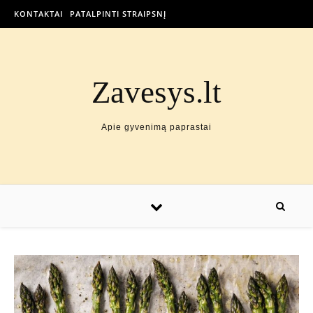
KONTAKTAI
PATALPINTI STRAIPSNĮ
Zavesys.lt
Apie gyvenimą paprastai