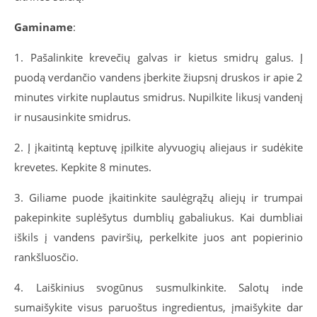
Gaminame
:
1. Pašalinkite krevečių galvas ir kietus smidrų galus. Į
puodą verdančio vandens įberkite žiupsnį druskos ir apie 2
minutes virkite nuplautus smidrus. Nupilkite likusį vandenį
ir nusausinkite smidrus.
2. Į įkaitintą keptuvę įpilkite alyvuogių aliejaus ir sudėkite
krevetes. Kepkite 8 minutes.
3. Giliame puode įkaitinkite saulėgrąžų aliejų ir trumpai
pakepinkite suplėšytus dumblių gabaliukus. Kai dumbliai
iškils į vandens paviršių, perkelkite juos ant popierinio
rankšluosčio.
4. Laiškinius svogūnus susmulkinkite. Salotų inde
sumaišykite visus paruoštus ingredientus, įmaišykite dar