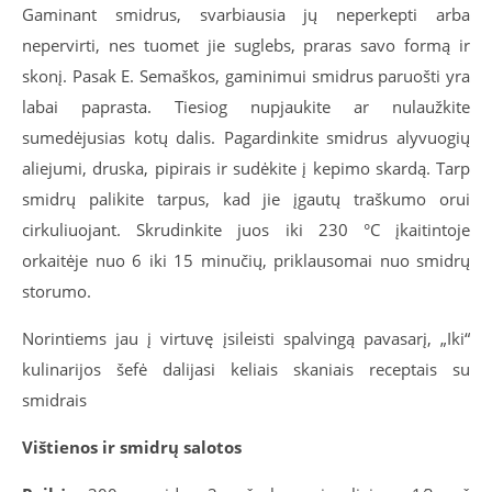
Gaminant smidrus, svarbiausia jų neperkepti arba
nepervirti, nes tuomet jie suglebs, praras savo formą ir
skonį. Pasak E. Semaškos, gaminimui smidrus paruošti yra
labai paprasta. Tiesiog nupjaukite ar nulaužkite
sumedėjusias kotų dalis. Pagardinkite smidrus alyvuogių
aliejumi, druska, pipirais ir sudėkite į kepimo skardą. Tarp
smidrų palikite tarpus, kad jie įgautų traškumo orui
cirkuliuojant. Skrudinkite juos iki 230 °C įkaitintoje
orkaitėje nuo 6 iki 15 minučių, priklausomai nuo smidrų
storumo.
Norintiems jau į virtuvę įsileisti spalvingą pavasarį, „Iki“
kulinarijos šefė dalijasi keliais skaniais receptais su
smidrais
Vištienos ir smidrų salotos