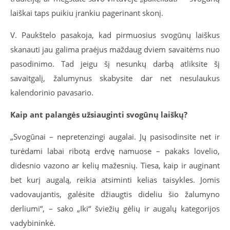
laiškai taps puikiu įrankiu pagerinant skonį.
V. Paukštelo pasakoja, kad pirmuosius svogūnų laiškus
skanauti jau galima praėjus maždaug dviem savaitėms nuo
pasodinimo. Tad jeigu šį nesunkų darbą atliksite šį
savaitgalį, žalumynus skabysite dar net nesulaukus
kalendorinio pavasario.
Kaip ant palangės užsiauginti svogūnų laiškų?
„Svogūnai – nepretenzingi augalai. Jų pasisodinsite net ir
turėdami labai ribotą erdvę namuose – pakaks lovelio,
didesnio vazono ar kelių mažesnių. Tiesa, kaip ir auginant
bet kurį augalą, reikia atsiminti kelias taisykles. Jomis
vadovaujantis, galėsite džiaugtis dideliu šio žalumyno
derliumi“, – sako „Iki“ šviežių gėlių ir augalų kategorijos
vadybininkė.