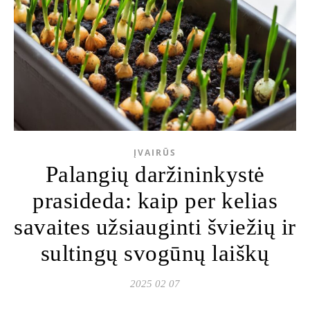
ĮVAIRŪS
Palangių daržininkystė
prasideda: kaip per kelias
savaites užsiauginti šviežių ir
sultingų svogūnų laiškų
2025 02 07