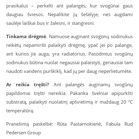
prasikalus – perkelti ant palangės, kur svogūnai gaus
daugiau šviesos. Nepalikite jų šešėlyje, nes augdami
saulėje laiškai bus ir žalesni, ir stangresni.
Tinkama drėgmė
. Namuose auginant svogūnų sodinukus
reikėtų nepamiršti palaikyti drėgmę, ypač jei po palange,
ant kurios jie auga, yra radiatorius. Pasodintus svogūnų
sodinukus būtina nuolat negausiai palaistyti, geriausiai tam
naudoti vandens purškiklį, kad jų per daug neperlietumėte.
Ar reikia tręšti?
Ant palangės auginamų svogūnų
papildomai tręšti nereikia. Pakanka švelniai apipurkšti
substratą, palaikyti nuolatinį apšvietimą ir maždaug 20 °C
temperatūrą.
Pranešimą paskelbė: Rūta Pastarnokienė, Fabula Rud
Pedersen Group