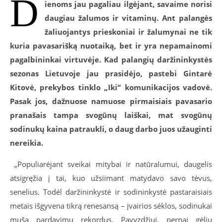
D
ienoms jau pagaliau ilgėjant, savaime norisi
daugiau žalumos ir vitaminų. Ant palangės
žaliuojantys prieskoniai ir žalumynai ne tik
kuria pavasarišką nuotaiką, bet ir yra nepamainomi
pagalbininkai virtuvėje. Kad palangių daržininkystės
sezonas Lietuvoje jau prasidėjo, pastebi Gintarė
Kitovė, prekybos tinklo „Iki“ komunikacijos vadovė.
Pasak jos, dažnuose namuose pirmaisiais pavasario
pranašais tampa svogūnų laiškai, mat svogūnų
sodinukų kaina patraukli, o daug darbo juos užauginti
nereikia.
„Populiarėjant sveikai mitybai ir natūralumui, daugelis
atsigręžia į tai, kuo užsiimant matydavo savo tėvus,
senelius. Todėl daržininkystė ir sodininkystė pastaraisiais
metais išgyvena tikrą renesansą – įvairios sėklos, sodinukai
muša pardavimų rekordus. Pavyzdžiui, pernai gėlių