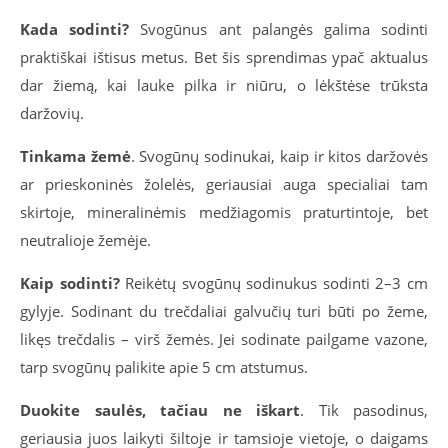
Kada sodinti?
Svogūnus ant palangės galima sodinti
praktiškai ištisus metus. Bet šis sprendimas ypač aktualus
dar žiemą, kai lauke pilka ir niūru, o lėkštėse trūksta
daržovių.
Tinkama žemė
. Svogūnų sodinukai, kaip ir kitos daržovės
ar prieskoninės žolelės, geriausiai auga specialiai tam
skirtoje, mineralinėmis medžiagomis praturtintoje, bet
neutralioje žemėje.
Kaip sodinti?
Reikėtų svogūnų sodinukus sodinti 2–3 cm
gylyje. Sodinant du trečdaliai galvučių turi būti po žeme,
likęs trečdalis – virš žemės. Jei sodinate pailgame vazone,
tarp svogūnų palikite apie 5 cm atstumus.
Duokite saulės, tačiau ne iškart
. Tik pasodinus,
geriausia juos laikyti šiltoje ir tamsioje vietoje, o daigams