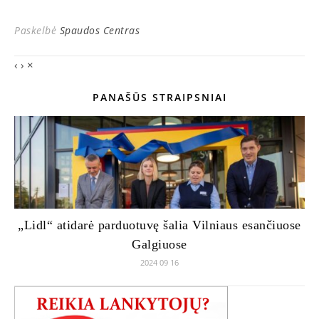
Paskelbė
Spaudos Centras
‹
›
×
PANAŠŪS STRAIPSNIAI
„Lidl“ atidarė parduotuvę šalia Vilniaus esančiuose
Galgiuose
2024 09 16