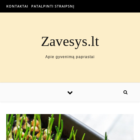
KONTAKTAI
PATALPINTI STRAIPSNĮ
Zavesys.lt
Apie gyvenimą paprastai