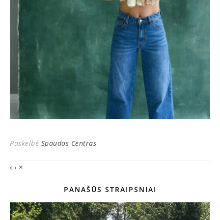
Paskelbė
Spaudos Centras
‹
›
×
PANAŠŪS STRAIPSNIAI