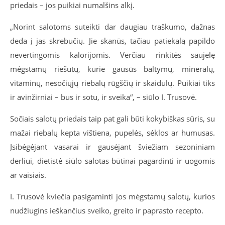
priedais – jos puikiai numalšins alkį.
„Norint salotoms suteikti dar daugiau traškumo, dažnas
deda į jas skrebučių. Jie skanūs, tačiau patiekalą papildo
nevertingomis kalorijomis. Verčiau rinkitės saujelę
mėgstamų riešutų, kurie gausūs baltymų, mineralų,
vitaminų, nesočiųjų riebalų rūgščių ir skaidulų. Puikiai tiks
ir avinžirniai – bus ir sotu, ir sveika“, – siūlo I. Trusovė.
Sočiais salotų priedais taip pat gali būti kokybiškas sūris, su
mažai riebalų kepta vištiena, pupelės, sėklos ar humusas.
Įsibėgėjant vasarai ir gausėjant šviežiam sezoniniam
derliui, dietistė siūlo salotas būtinai pagardinti ir uogomis
ar vaisiais.
I. Trusovė kviečia pasigaminti jos mėgstamų salotų, kurios
nudžiugins ieškančius sveiko, greito ir paprasto recepto.