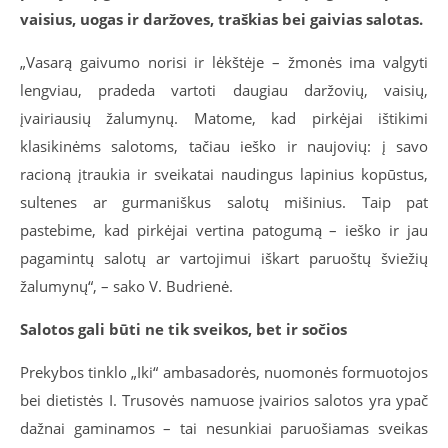
vaisius, uogas ir daržoves, traškias bei gaivias salotas.
„Vasarą gaivumo norisi ir lėkštėje – žmonės ima valgyti
lengviau, pradeda vartoti daugiau daržovių, vaisių,
įvairiausių žalumynų. Matome, kad pirkėjai ištikimi
klasikinėms salotoms, tačiau ieško ir naujovių: į savo
racioną įtraukia ir sveikatai naudingus lapinius kopūstus,
sultenes ar gurmaniškus salotų mišinius. Taip pat
pastebime, kad pirkėjai vertina patogumą – ieško ir jau
pagamintų salotų ar vartojimui iškart paruoštų šviežių
žalumynų“, – sako V. Budrienė.
Salotos gali būti ne tik sveikos, bet ir sočios
Prekybos tinklo „Iki“ ambasadorės, nuomonės formuotojos
bei dietistės I. Trusovės namuose įvairios salotos yra ypač
dažnai gaminamos – tai nesunkiai paruošiamas sveikas