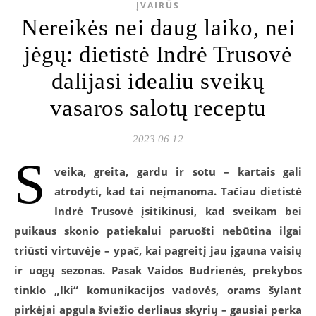
ĮVAIRŪS
Nereikės nei daug laiko, nei
jėgų: dietistė Indrė Trusovė
dalijasi idealiu sveikų
vasaros salotų receptu
2023 06 12
S
veika, greita, gardu ir sotu – kartais gali
atrodyti, kad tai neįmanoma. Tačiau dietistė
Indrė Trusovė įsitikinusi, kad sveikam bei
puikaus skonio patiekalui paruošti nebūtina ilgai
triūsti virtuvėje – ypač, kai pagreitį jau įgauna vaisių
ir uogų sezonas. Pasak Vaidos Budrienės, prekybos
tinklo „Iki“ komunikacijos vadovės, orams šylant
pirkėjai apgula šviežio derliaus skyrių – gausiai perka