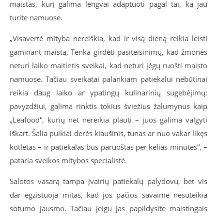
maistas, kurį galima lengvai adaptuoti pagal tai, ką jau
turite namuose.
„Visavertė mityba nereiškia, kad ir visą dieną reikia leisti
gaminant maistą. Tenka girdėti pasiteisinimų, kad žmonės
neturi laiko maitintis sveikai, kad neturi jėgų ruošti maisto
namuose. Tačiau sveikatai palankiam patiekalui nebūtinai
reikia daug laiko ar ypatingų kulinarinių sugebėjimų:
pavyzdžiui, galima rinktis tokius šviežius žalumynus kaip
„Leafood“, kurių net nereikia plauti – juos galima valgyti
iškart. Šalia puikiai derės kiaušinis, tunas ar nuo vakar likęs
kotletas – ir patiekalas bus paruoštas per kelias minutes“, –
pataria sveikos mitybos specialistė.
Salotos vasarą tampa įvairių patiekalų palydovu, bet vis
dar egzistuoja mitas, kad jos pačios savaime nesuteikia
sotumo jausmo. Tačiau jeigu jas papildysite maistingais