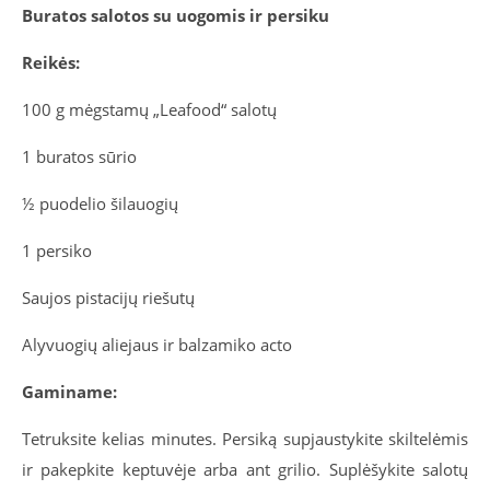
Buratos salotos su uogomis ir persiku
Reikės:
100 g mėgstamų „Leafood“ salotų
1 buratos sūrio
½ puodelio šilauogių
1 persiko
Saujos pistacijų riešutų
Alyvuogių aliejaus ir balzamiko acto
Gaminame:
Tetruksite kelias minutes. Persiką supjaustykite skiltelėmis
ir pakepkite keptuvėje arba ant grilio. Suplėšykite salotų