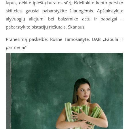
lapus, dėkite įplėštą buratos sūrį, išdėliokite kepto persiko
skilteles, gausiai pabarstykite šilauogėmis. Apšlakstykite
alyvuogių aliejumi bei balzamiko actu ir pabaigai –
pabarstykite pistacijų riešutais. Skanaus!
Pranešimą paskelbė: Rusnė Tamošaitytė, UAB „Fabula ir
partneriai”