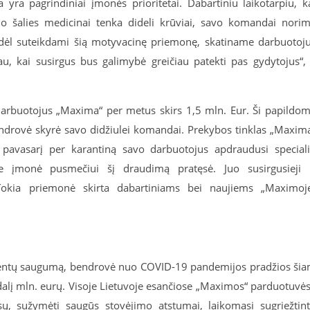
yra pagrindiniai įmonės prioritetai. Dabartiniu laikotarpiu, k
 šalies medicinai tenka dideli krūviai, savo komandai nori
odėl suteikdami šią motyvacinę priemonę, skatiname darbuotoj
au, kai susirgus bus galimybė greičiau patekti pas gydytojus“,
darbuotojus „Maxima“ per metus skirs 1,5 mln. Eur. Ši papildo
ndrovė skyrė savo didžiulei komandai. Prekybos tinklas „Maxim
 pavasarį per karantiną savo darbuotojus apdraudusi special
 įmonė pusmečiui šį draudimą pratęsė. Juo susirgusieji 
 Tokia priemonė skirta dabartiniams bei naujiems „Maximoj
klientų saugumą, bendrovė nuo COVID-19 pandemijos pradžios ši
čdalį mln. eurų. Visoje Lietuvoje esančiose „Maximos“ parduotuvė
asų, sužymėti saugūs stovėjimo atstumai, laikomasi sugriežtin