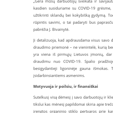
„Gera mūsų darbuotojų sveikata ir savijauta 
kasdien susiduriame su COVID-19 grėsme, o
užtikrinti sklandų bei kokybišką gydymą. T
rūpintis savimi, o tai padaryti bus paprasči
pabrėžia J. Bivainytė.
Ji detalizuoja, kad apdrausdama visus savo 
draudimo priemonė – ne vienintelė, kurią be
yra viena iš pirmųjų Lietuvos įmonių, dar
draudimu nuo COVID-19. Spalio pradžioje
besigydantieji ligoninėje gauna išmokas.
įsidarbinsiantiems asmenims.
Motyvuoja ir poilsiu, ir finansiškai
Sutelkusį visą dėmesį į savo darbuotojų ir 
tikslui kas mėnesį papildomai skiria apie tre
įrengtos organinio stiklo pertvaros prie k