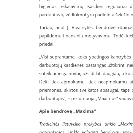
higienos reikalavimų. Kasdien reguliariai de
parduotuvių vėdinimui yra padidinta šviežio or
Tačiau, anot J. Bivainytės, bendrovė rūpin
papildomu finansiniu motyvavimu. Todėl ki
priedai.
„Visi suprantame, koks ypatingos kantrybės b
darbuotojų kasdienes pastangas užtikrinti ne
suteikiame galimybę užsidirbti daugiau, o ko
išeiti tiek apmokamų, tiek neapmokamų at
priemonės, skirtos sveikatos apsaugai, taps
darbuotojas“, – reziumuoja „Maximos“ vadovė
Apie bendrovę „Maxima“
Tradicinės lietuviško prekybos tinklo „Maxi
pasirinkimas. Tinklą valdanti bendrovė „Maxi