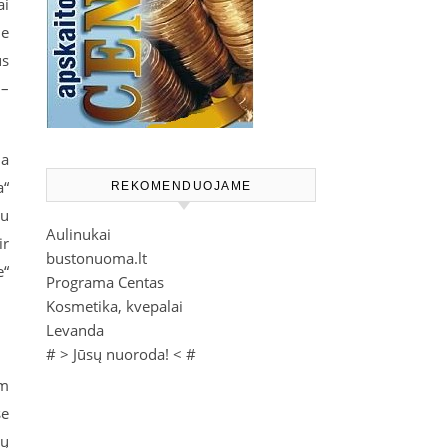
ai
me
us
 –
ma
a“
REKOMENDUOJAME
iu
Aulinukai
ir
bustonuoma.lt
e“
Programa Centas
Kosmetika, kvepalai
Levanda
# >
Jūsų nuoroda!
< #
am
se
tų