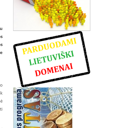
au
os
os
ie
jo
ek
nė
ti