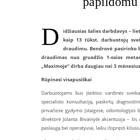
papildomu 
D
idžiausias šalies darbdavys – l
kaip 13 tūkst. darbuotojų sve
draudimu. Bendrovė pasirinko b
draudimas nuo gruodžio 1-osios metam
„Maximoje“ dirba daugiau nei 3 mėnesius i
Rūpinasi visapusiškai
Darbuotojams bus įteiktos vardinės sveik
specialisto konsultaciją, paskirtų diagnosti
privačiose gydymo įstaigose, odontologijos b
direktorė Jolanta Bivainytė akcentuoja – šis 
paslaugą bei operatyviai, laiku išspręsti kilu