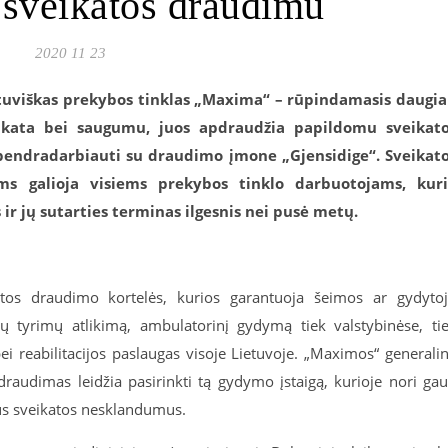
sveikatos draudimu
2020 11 23
ietuviškas prekybos tinklas „Maxima“ – rūpindamasis daugi
ikata bei saugumu, juos apdraudžia papildomu sveikat
endradarbiauti su draudimo įmone „Gjensidige“. Sveikat
s galioja visiems prekybos tinklo darbuotojams, kur
r jų sutarties terminas ilgesnis nei pusė metų.
atos draudimo kortelės, kurios garantuoja šeimos ar gydyto
nių tyrimų atlikimą, ambulatorinį gydymą tiek valstybinėse, ti
ei reabilitacijos paslaugas visoje Lietuvoje. „Maximos“ generali
draudimas leidžia pasirinkti tą gydymo įstaigą, kurioje nori gau
sius sveikatos nesklandumus.