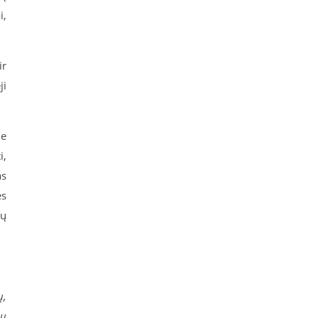
i,
ir
ji
me
i,
as
ės
sų
ų,
ių