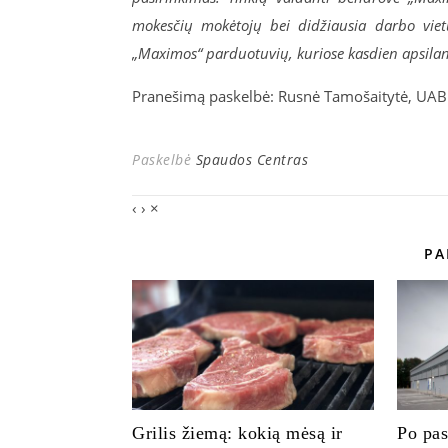
mokesčių mokėtojų bei didžiausia darbo vietų
„Maximos“ parduotuvių, kuriose kasdien apsilank
Pranešimą paskelbė: Rusnė Tamošaitytė, UAB „
Paskelbė
Spaudos Centras
‹
›
×
PA
Grilis žiemą: kokią mėsą ir
Po pas