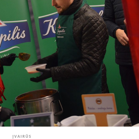
ĮVAIRŪS