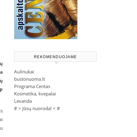
e
REKOMENDUOJAME
ių
Aulinukai
ia
bustonuoma.lt
sų
Programa Centas
rp
Kosmetika, kvepalai
Levanda
# >
Jūsų nuoroda!
< #
is
ai
au