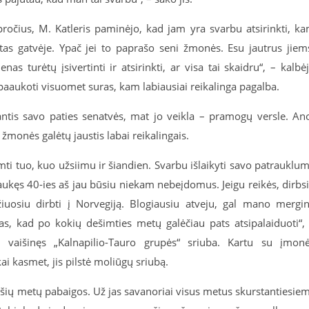
ročius, M. Katleris paminėjo, kad jam yra svarbu atsirinkti, k
tas gatvėje. Ypač jei to paprašo seni žmonės. Esu jautrus jiem
as turėtų įsivertinti ir atsirinkti, ar visa tai skaidru“, – kalbė
paaukoti visuomet suras, kam labiausiai reikalinga pagalba.
ntis savo paties senatvės, mat jo veikla – pramogų versle. An
 žmonės galėtų jaustis labai reikalingais.
mti tuo, kuo užsiimu ir šiandien. Svarbu išlaikyti savo patrauklu
laukęs 40-ies aš jau būsiu niekam nebeįdomus. Jeigu reikės, dirbs
ažiuosiu dirbti į Norvegiją. Blogiausiu atveju, gal mano mergi
ijas, kad po kokių dešimties metų galėčiau pats atsipalaiduoti“,
 vaišinęs „
Kalnapilio-Tauro grupės
“ sriuba. Kartu su įmon
kai kasmet, jis pilstė moliūgų sriubą.
i šių metų pabaigos. Už jas savanoriai visus metus skurstantiesie