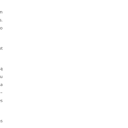
am
s.
jo
ot
mą
iu
na
 –
ės
ms