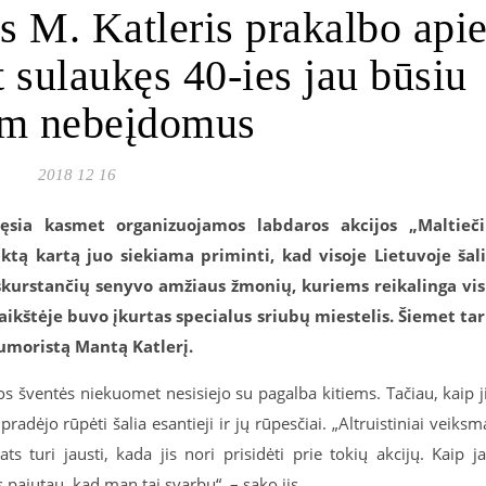
s M. Katleris prakalbo api
t sulaukęs 40-ies jau būsiu
am nebeįdomus
2018 12 16
tęsia kasmet organizuojamos labdaros akcijos „Maltieč
iktą kartą juo siekiama priminti, kad visoje Lietuvoje šal
kurstančių senyvo amžiaus žmonių, kuriems reikalinga vi
ikštėje buvo įkurtas specialus sriubų miestelis. Šiemet ta
humoristą Mantą Katlerį.
s šventės niekuomet nesisiejo su pagalba kitiems. Tačiau, kaip j
pradėjo rūpėti šalia esantieji ir jų rūpesčiai. „Altruistiniai veiksm
 turi jausti, kada jis nori prisidėti prie tokių akcijų. Kaip j
s pajutau, kad man tai svarbu“, – sako jis.