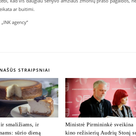
astebi, kad vis daugiau senyvo amžiaus žmonių prašo pagalbos, n
eikata ar buitimi.
B „INK agency“
NAŠŪS STRAIPSNIAI
 ir smaližiams, ir
Ministrė Pirmininkė sveikina
ams: sūrio dieną
kino režisierių Audrių Stonį s