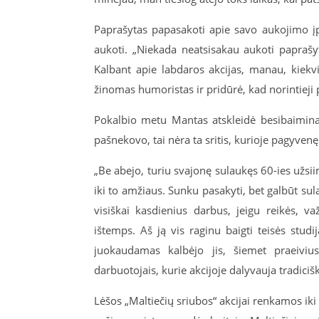
Paprašytas papasakoti apie savo aukojimo įp
aukoti. „Niekada neatsisakau aukoti paprašy
Kalbant apie labdaros akcijas, manau, kiekvien
žinomas humoristas ir pridūrė, kad norintieji 
Pokalbio metu Mantas atskleidė besibaimina
pašnekovo, tai nėra ta sritis, kurioje pagyvenę
„Be abejo, turiu svajonę sulaukęs 60-ies užsii
iki to amžiaus. Sunku pasakyti, bet galbūt su
visiškai kasdienius darbus, jeigu reikės, v
ištemps. Aš ją vis raginu baigti teisės stud
juokaudamas kalbėjo jis, šiemet praeivius
darbuotojais, kurie akcijoje dalyvauja tradiciš
Lėšos „Maltiečių sriubos“ akcijai renkamos ik