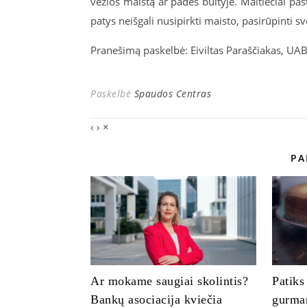
vežios maistą ar padės buityje. Maltiečiai p
patys neišgali nusipirkti maisto, pasirūpinti sv
Pranešimą paskelbė: Eiviltas Paraščiakas, UA
Paskelbė
Spaudos Centras
‹
›
×
PA
Ar mokame saugiai skolintis?
Patiks
Bankų asociacija kviečia
gurman