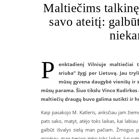
Maltiečims talkinę
savo ateitį: galbū
niek
P
enktadienį Vilniuje maltiečiai 
sriuba“ žygį per Lietuvą. Jau tryl
mūsų gyvena daugybė vienišų ir s
mūsų parama. Šiuo tikslu Vinco Kudirkos a
maltiečių draugų buvo galima sutikti ir 
Kaip pasakojo M. Katleris, anksčiau jam žiemo
pats sako, matyt, atėjo toks laikas, kai labiau 
galbūt išvalys sielą man pačiam. Žmogus pats
minėjau, man tiesiog atėjo toks laikas, kai pat