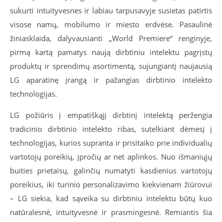
sukurti intuityvesnes ir labiau tarpusavyje susietas patirtis
visose namų, mobilumo ir miesto erdvėse. Pasaulinė
žiniasklaida, dalyvausianti „World Premiere“ renginyje,
pirmą kartą pamatys naują dirbtiniu intelektu pagrįstų
produktų ir sprendimų asortimentą, sujungiantį naujausią
LG aparatinę įrangą ir pažangias dirbtinio intelekto
technologijas.
LG požiūris į empatiškąjį dirbtinį intelektą peržengia
tradicinio dirbtinio intelekto ribas, sutelkiant dėmesį į
technologijas, kurios supranta ir prisitaiko prie individualių
vartotojų poreikių, įpročių ar net aplinkos. Nuo išmaniųjų
buities prietaisų, galinčių numatyti kasdienius vartotojų
poreikius, iki turinio personalizavimo kiekvienam žiūrovui
– LG siekia, kad sąveika su dirbtiniu intelektu būtų kuo
natūralesnė, intuityvesnė ir prasmingesnė. Remiantis šia