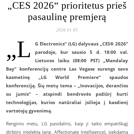
„CES 2026“ prioritetus prieš
pasaulinę premjerą
2026 01 05
„L
G Electronics“ (LG) dalyvaus „CES® 2026“
parodoje, kur sausio 5 d. 18:00 val.
Lietuvos laiku (08:00 PST) „Mandalay
Bay“ konferencijų centre Las Vegase surengs savo
kasmetinę „LG World Premiere“ spaudos
konferenciją. Šių metų tema – „Inovacijos, derančios
su jumis“ – atspindi bendrovės požiūrį kurti
technologijas, kurios natūraliai įsilieja į kasdienį
vartotojų gyvenimą.
Renginio metu, LG pasidalins, kaip ji taiko empatiškąjį
dirbtinį intelektą (ang. Affectionate Intelligence), siekdama