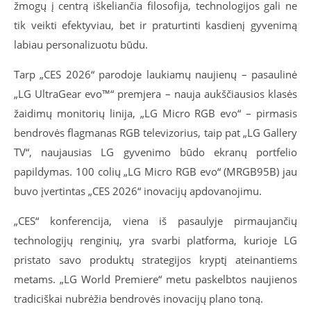
žmogų į centrą iškeliančia filosofija, technologijos gali ne
tik veikti efektyviau, bet ir praturtinti kasdienį gyvenimą
labiau personalizuotu būdu.
Tarp „CES 2026“ parodoje laukiamų naujienų – pasaulinė
„LG UltraGear evo™“ premjera – nauja aukščiausios klasės
žaidimų monitorių linija, „LG Micro RGB evo“ – pirmasis
bendrovės flagmanas RGB televizorius, taip pat „LG Gallery
TV“, naujausias LG gyvenimo būdo ekranų portfelio
papildymas. 100 colių „LG Micro RGB evo“ (MRGB95B) jau
buvo įvertintas „CES 2026“ inovacijų apdovanojimu.
„CES“ konferencija, viena iš pasaulyje pirmaujančių
technologijų renginių, yra svarbi platforma, kurioje LG
pristato savo produktų strategijos kryptį ateinantiems
metams. „LG World Premiere“ metu paskelbtos naujienos
tradiciškai nubrėžia bendrovės inovacijų plano toną.