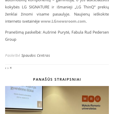
kokybės LG SIGNATURE ir išmanieji „LG ThinQ“ prekių
ženklai žinomi visame pasaulyje. Naujienų ieškokite
interneto svetainėje
www.LGnewsroom.com
.
Pranešimą paskelbė: Aušrinė Purytė, Fabula Rud Pedersen
Group
Paskelbė
Spaudos Centras
‹
›
×
PANAŠŪS STRAIPSNIAI