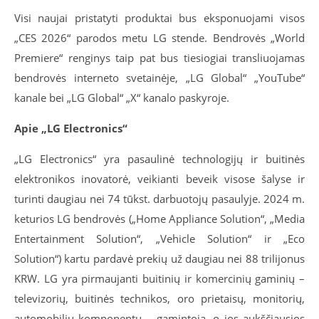
Visi naujai pristatyti produktai bus eksponuojami visos
„CES 2026“ parodos metu LG stende. Bendrovės „World
Premiere“ renginys taip pat bus tiesiogiai transliuojamas
bendrovės interneto svetainėje, „LG Global“ „YouTube“
kanale bei „LG Global“ „X“ kanalo paskyroje.
Apie „LG Electronics“
„LG Electronics“ yra pasaulinė technologijų ir buitinės
elektronikos inovatorė, veikianti beveik visose šalyse ir
turinti daugiau nei 74 tūkst. darbuotojų pasaulyje. 2024 m.
keturios LG bendrovės („Home Appliance Solution“, „Media
Entertainment Solution“, „Vehicle Solution“ ir „Eco
Solution“) kartu pardavė prekių už daugiau nei 88 trilijonus
KRW. LG yra pirmaujanti buitinių ir komercinių gaminių –
televizorių, buitinės technikos, oro prietaisų, monitorių,
automobilių komponentų – gamintoja, o jos aukščiausios