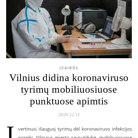
ĮVAIRŪS
Vilnius didina koronaviruso
tyrimų mobiliuosiuose
punktuose apimtis
2020 12 11
Į
vertinusi išaugusį tyrimų dėl koronaviruso infekcijos
poreikį, Vilniaus miesto savivaldybė, mobiliuosiuose