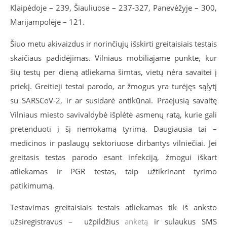
Klaipėdoje – 239, Šiauliuose – 237-327, Panevėžyje – 300,
Marijampolėje – 121.
Šiuo metu akivaizdus ir norinčiųjų išskirti greitaisiais testais
skaičiaus padidėjimas. Vilniaus mobiliajame punkte, kur
šių testų per dieną atliekama šimtas, vietų nėra savaitei į
priekį. Greitieji testai parodo, ar žmogus yra turėjęs sąlytį
su SARSCoV-2, ir ar susidarė antikūnai. Praėjusią savaitę
Vilniaus miesto savivaldybė išplėtė asmenų ratą, kurie gali
pretenduoti į šį nemokamą tyrimą. Daugiausia tai –
medicinos ir paslaugų sektoriuose dirbantys vilniečiai. Jei
greitasis testas parodo esant infekciją, žmogui iškart
atliekamas ir PGR testas, taip užtikrinant tyrimo
patikimumą.
Testavimas greitaisiais testais atliekamas tik iš anksto
užsiregistravus – užpildžius
anketą
ir sulaukus SMS