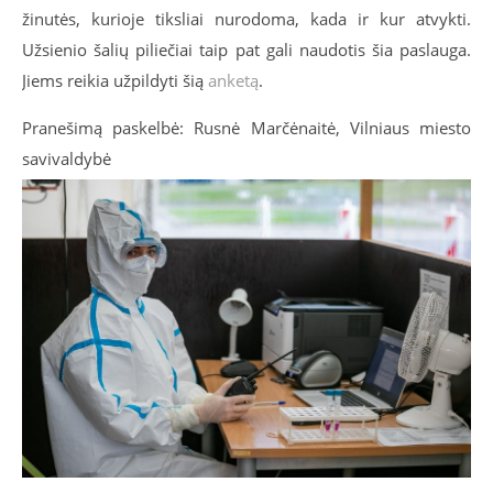
žinutės, kurioje tiksliai nurodoma, kada ir kur atvykti.
Užsienio šalių piliečiai taip pat gali naudotis šia paslauga.
Jiems reikia užpildyti šią
anketą
.
Pranešimą paskelbė: Rusnė Marčėnaitė, Vilniaus miesto
savivaldybė