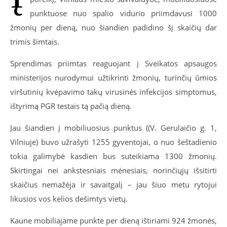
punktuose nuo spalio vidurio priimdavusi 1000
žmonių per dieną, nuo šiandien padidino šį skaičių dar
trimis šimtais.
Sprendimas priimtas reaguojant į Sveikatos apsaugos
ministerijos nurodymui užtikrinti žmonių, turinčių ūmios
viršutinių kvėpavimo takų virusinės infekcijos simptomus,
ištyrimą PGR testais tą pačią dieną.
Jau šiandien į mobiliuosius punktus ((V. Gerulaičio g. 1,
Vilniuje) buvo užrašyti 1255 gyventojai, o nuo šeštadienio
tokia galimybė kasdien bus suteikiama 1300 žmonių.
Skirtingai nei ankstesniais mėnesiais, norinčiųjų išsitirti
skaičius nemažėja ir savaitgalį – jau šiuo metu rytojui
likusios vos kelios dešimtys vietų.
Kaune mobiliajame punkte per dieną ištiriami 924 žmonės,