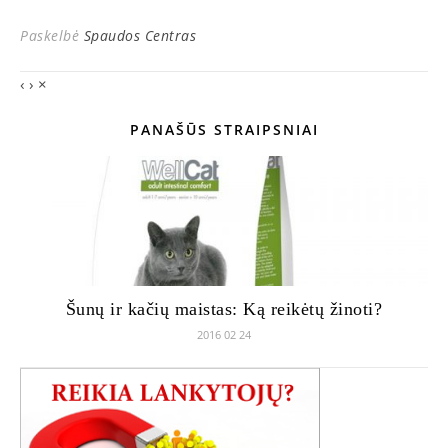
Paskelbė
Spaudos Centras
‹
›
×
PANAŠŪS STRAIPSNIAI
Šunų ir kačių maistas: Ką reikėtų žinoti?
2016 02 24