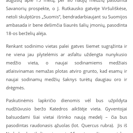
Savanorių prospekte, o J. Rutkausko gatvėje Viršuliškėse,
netoli skulptūros „Suomis“, bendradarbiaujant su Suomijos
ambasada ir bene dešimčia šiaurės šalių įmonių, pasodinta
18-os berželių alėja.
Renkant sodinimo vietas palei gatves šiemet sugrąžinta ir
ne viena jau plytelėmis ar asfaltu uždengta nunykusio
medžio vieta, o naujai sodinamiems medžiais
atlaisvinamas nemažas plotas atviro grunto, kad esamų ir
naujai sodinamų medžių šaknys turėtų daugiau oro ir
drėgmės.
Paskutinėmis lapkričio dienomis vėl bus užpildyta
nudžiūvusio beržo Katedros aikštėje vieta. Gyventojai
balsuodami šiai vietai išrinko naują medelį – čia bus
pasodintas raudonasis ąžuolas (lot. Quercus rubra). Jis iš