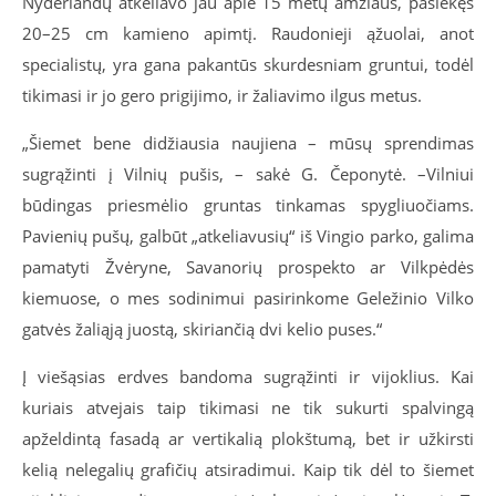
Nyderlandų atkeliavo jau apie 15 metų amžiaus, pasiekęs
20
–
25 cm kamieno apimtį. Raudonieji ąžuolai, anot
specialistų, yra gana pakantūs skurdesniam gruntui, todėl
tikimasi ir jo gero prigijimo, ir žaliavimo ilgus metus.
„Šiemet bene didžiausia naujiena – mūsų sprendimas
sugrąžinti į Vilnių pušis,
–
sakė G. Čeponytė.
–
Vilniui
būdingas priesmėlio gruntas tinkamas spygliuočiams.
Pavienių pušų, galbūt „atkeliavusių“ iš Vingio parko, galima
pamatyti Žvėryne, Savanorių prospekto ar Vilkpėdės
kiemuose, o mes sodinimui pasirinkome Geležinio Vilko
gatvės žaliąją juostą, skiriančią dvi kelio puses.“
Į viešąsias erdves bandoma sugrąžinti ir vijoklius. Kai
kuriais atvejais taip tikimasi ne tik sukurti spalvingą
apželdintą fasadą ar vertikalią plokštumą, bet ir užkirsti
kelią nelegalių grafičių atsiradimui. Kaip tik dėl to šiemet