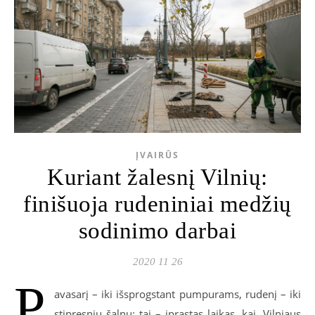
ĮVAIRŪS
Kuriant žalesnį Vilnių:
finišuoja rudeniniai medžių
sodinimo darbai
2020 11 26
P
avasarį – iki išsprogstant pumpurams, rudenį – iki
stipresnių šalnų: tai – įprastas laikas, kai, Vilniaus