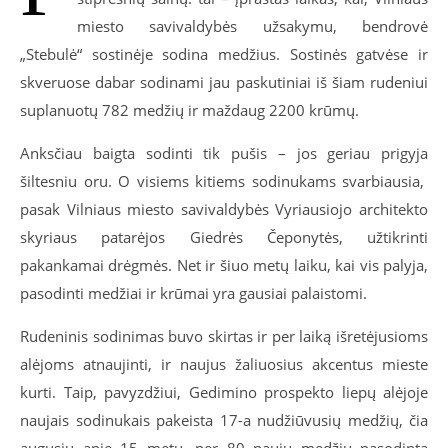
miesto savivaldybės užsakymu, bendrovė
„Stebulė“ sostinėje sodina medžius. Sostinės gatvėse ir
skveruose dabar sodinami jau paskutiniai iš šiam rudeniui
suplanuotų 782 medžių ir maždaug 2200 krūmų.
Anksčiau baigta sodinti tik pušis – jos geriau prigyja
šiltesniu oru. O visiems kitiems sodinukams svarbiausia,
pasak Vilniaus miesto savivaldybės Vyriausiojo architekto
skyriaus patarėjos Giedrės Čeponytės, užtikrinti
pakankamai drėgmės. Net ir šiuo metų laiku, kai vis palyja,
pasodinti medžiai ir krūmai yra gausiai palaistomi.
Rudeninis sodinimas buvo skirtas ir per laiką išretėjusioms
alėjoms atnaujinti, ir naujus žaliuosius akcentus mieste
kurti. Taip, pavyzdžiui, Gedimino prospekto liepų alėjoje
naujais sodinukais pakeista 17-a nudžiūvusių medžių, čia
augusių apie 15 metų, per 80 naujų medžių pasodinta