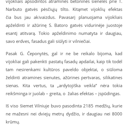
vijokliais apsodintos atraminės betoninės sienelės prie T.
Narbuto gatvės pėsčiųjų tilto. Kitąmet vijoklių efektas
čia bus jau akivaizdus. Pavasarį planuojama vijokliais
apželdinti ir ažūrinę S. Batoro gatvės vidurinėje juostoje
esantį atitvarą. Tokio apželdinimo numatyta ir daugiau,
savo erdves, fasadus gali siūlyti ir vilniečiai.
Pasak G. Čeponytės, gal ir ne be reikalo bijoma, kad
vijokliai gali pakenkti pastatų fasadų apdailai, kaip tik todėl
tam nesirenkami kultūros paveldo objektai, o siūloma
želdinti atramines sienutes, ažūrines pertvaras, silikatines
sienas. Kita vertus, ta „ardytojiška veikla“ nėra tokia
reikšminga ir juolab – greita, o žalias efektas – įspūdingas.
Iš viso šiemet Vilniuje buvo pasodinta 2185 medžių, kurie
ne mažesni nei dviejų metrų dydžio, ir daugiau nei 8000
krūmų.