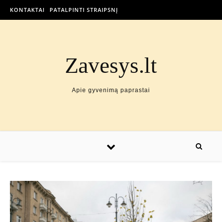
KONTAKTAI
PATALPINTI STRAIPSNĮ
Zavesys.lt
Apie gyvenimą paprastai