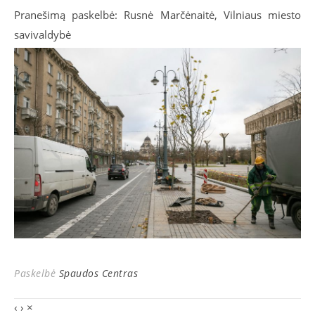
Pranešimą paskelbė: Rusnė Marčėnaitė, Vilniaus miesto
savivaldybė
Paskelbė
Spaudos Centras
‹
›
×