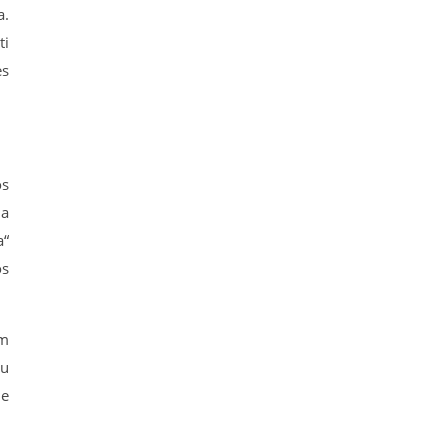
a.
ti
ės
os
ja
a“
os
am
au
ie