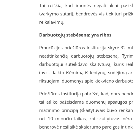
Tai reiškia, kad įmonės negali aklai pasik
tvarkymo sutartį, bendrovės vis tiek turi prižiū
reikalavimų.
Darbuotojų stebėsena: yra ribos
Prancūzijos priežiūros institucija skyrė 32
neatitinkančią darbuotojų stebėseną. Ty
darbuotojui suteikdavo skaitytuvą, kuris re
(pvz., daikto išėmimą iš lentynų, sudėjimą a
fiksuojami duomenys apie kiekvieno darbuoto
Priežiūros institucija pabrėžė, kad, nors be
tai atliko pažeisdama duomenų apsaugos pr
mažinimo principą (skaitytuvais buvo renkama
nei 10 minučių laikas, kai skaitytuvas nėra 
bendrovė nesilaikė skaidrumo pareigos ir t