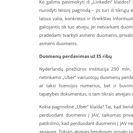
Ko galima pasimokyti iš „Linkedin“ klaidos?
nurodyti teisinį pagrindą – jis turi iš tikrųjų 
laisva valia, konkretus ir išreikštas informu
galiojantis tik tuo atveju, jei netvarkant duom
pradėdami tvarkyti asmens duomenis, privalo įv
asmens duomenis.
Duomenų perdavimas už ES ribų
Nyderlandų priežiūros institucija 290 mln
netinkamo „Uber“ vairuotojų duomenų perdav
ar taksi licencijos numerius, bet ir buv
tapatybės dokumentus, o tam tikrais atvejais 
Kokia pagrindinė „Uber“ klaida? Tai, kad ben
perduodant duomenis į JAV, taikomas priv
patikslino, kad perduodant duomenis į JAV net
apsaugą. Tokiais atvejais bendrovės privalo 