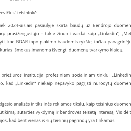
evičius“ teisininkė
tiek 2024-aisiais pasaulyje skirta baudų už Bendrojo duome
p prasižengusiųjų – tokie žinomi vardai kaip „Linkedin“, „Me
nyti, kad BDAR tapo plakimo baudomis rykšte, tačiau panagrinėj
s, kurias išmokus įmanoma išvengti duomenų tvarkymo klaidų.
riežiūros institucija profesiniam socialiniam tinklui „Linkedin
to, kad „Linkedin“ niekaip nepavyko pagrįsti nurodytų duome
sio analizės ir tikslinės reklamos tikslu, kaip teisinius duome
tikimą, sutarties vykdymą ir bendrovės teisėtą interesą. Vis dėl
ijos, kad bent vienas iš šių teisinių pagrindų yra tinkamas.