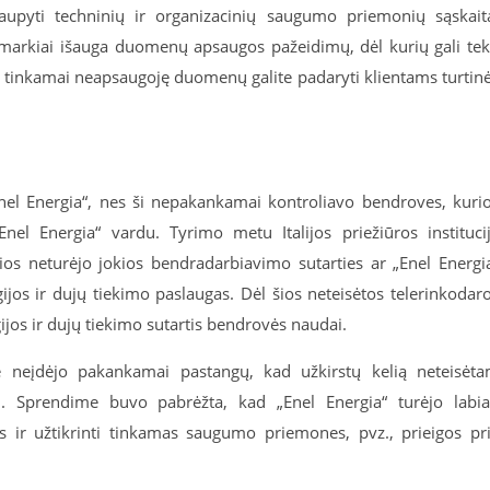
aupyti techninių ir organizacinių saugumo priemonių sąskait
arkiai išauga duomenų apsaugos pažeidimų, dėl kurių gali tek
, tinkamai neapsaugoję duomenų galite padaryti klientams turtin
Enel Energia“, nes ši nepakankamai kontroliavo bendroves, kuri
nel Energia“ vardu. Tyrimo metu Italijos priežiūros instituci
rios neturėjo jokios bendradarbiavimo sutarties ar „Enel Energi
jos ir dujų tiekimo paslaugas. Dėl šios neteisėtos telerinkodar
jos ir dujų tiekimo sutartis bendrovės naudai.
nė neįdėjo pakankamai pastangų, kad užkirstų kelią neteisėt
i. Sprendime buvo pabrėžta, kad „Enel Energia“ turėjo labi
s ir užtikrinti tinkamas saugumo priemones, pvz., prieigos pr