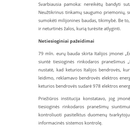
Svarbiausia pamoka: nereikėtų bandyti sut
Neužtikrinus tinkamų saugumo priemonių, sm
sumokėti milijonines baudas, tikimybė. Be to
ir neturtinės žalos, kurią turėsite atlyginti.
Netiesioginiai pažeidimai
79 mln. eurų bauda skirta Italijos įmonei „
siuntė tiesioginės rinkodaros pranešimus „E
nustatė, kad keturios Italijos bendrovės, ku
leidimo, reklamavo bendrovės elektros energi
keturios bendrovės sudarė 978 elektros energi
Priežiūros institucija konstatavo, jog įmo
tiesioginės rinkodaros pranešimų siuntimu
kontroliuoti pasitelktus duomenų tvarkytoju
informacinės sistemos kontrolę.