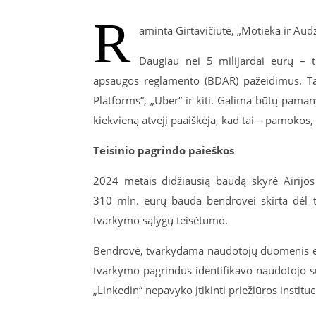
R
aminta Girtavičiūtė, „Motieka ir Audz
Daugiau nei 5 milijardai eurų – 
apsaugos reglamento (BDAR) pažeidimus. Tar
Platforms“, „Uber“ ir kiti. Galima būtų pama
kiekvieną atvejį paaiškėja, kad tai – pamoko
Teisinio pagrindo paieškos
2024 metais didžiausią baudą skyrė Airijos p
310 mln. eurų bauda bendrovei skirta dėl 
tvarkymo sąlygų teisėtumo.
Bendrovė, tvarkydama naudotojų duomenis elge
tvarkymo pagrindus identifikavo naudotojo su
„Linkedin“ nepavyko įtikinti priežiūros instituc