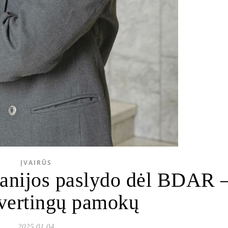
ĮVAIRŪS
anijos paslydo dėl BDAR 
 vertingų pamokų
2025 01 04