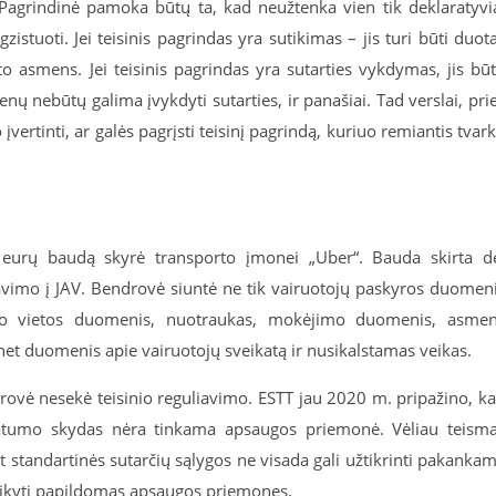
 Pagrindinė pamoka būtų ta, kad neužtenka vien tik deklaratyvi
egzistuoti. Jei teisinis pagrindas yra sutikimas – jis turi būti duot
oto asmens. Jei teisinis pagrindas yra sutarties vykdymas, jis bū
enų nebūtų galima įvykdyti sutarties, ir panašiai. Tad verslai, pri
ertinti, ar galės pagrįsti teisinį pagrindą, kuriuo remiantis tvar
. eurų baudą skyrė transporto įmonei „Uber“. Bauda skirta d
imo į JAV. Bendrovė siuntė ne tik vairuotojų paskyros duomen
imo vietos duomenis, nuotraukas, mokėjimo duomenis, asme
net duomenis apie vairuotojų sveikatą ir nusikalstamas veikas.
drovė nesekė teisinio reguliavimo. ESTT jau 2020 m. pripažino, k
atumo skydas nėra tinkama apsaugos priemonė. Vėliau teism
 standartinės sutarčių sąlygos ne visada gali užtikrinti pakanka
taikyti papildomas apsaugos priemones.