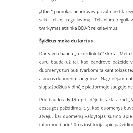
„Uber“ pamoka: bendrovės privalo ne tik reg
sekti teisinį reguliavimą. Teisiniam regulia
tvarkymas atitinka BDAR reikalavimus.
Šykštus moka du kartus
Dar viena bauda „rekordininkė“ skirta „Meta P
eurų bauda už tai, kad bendrovė pažeidė vie
duomenys turi būti tvarkomi taikant tokias t
asmens duomenų saugumas. Nagrinėjamu atveju
slaptažodžius vidinėje platformoje saugojo n
Prie baudos dydžio prisidėjo ir faktas, kad 
apsaugos pažeidimą, t. y. kad duomenys buvo 
atveju, kai duomenų valdytojas sužino apie
informuoti priežiūros instituciją apie pažeidim