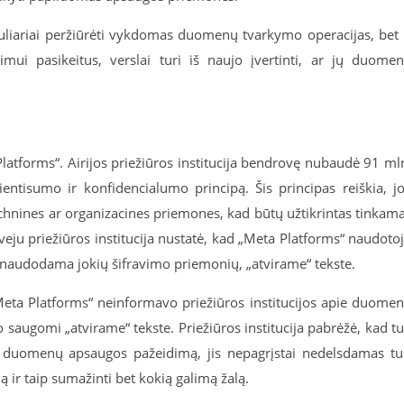
uliariai peržiūrėti vykdomas duomenų tvarkymo operacijas, bet 
vimui pasikeitus, verslai turi iš naujo įvertinti, ar jų duome
latforms“. Airijos priežiūros institucija bendrovę nubaudė 91 ml
ntisumo ir konfidencialumo principą. Šis principas reiškia, j
echnines ar organizacines priemones, kad būtų užtikrintas tinkam
 priežiūros institucija nustatė, kad „Meta Platforms“ naudoto
enaudodama jokių šifravimo priemonių, „atvirame“ tekste.
„Meta Platforms“ neinformavo priežiūros institucijos apie duome
saugomi „atvirame“ tekste. Priežiūros institucija pabrėžė, kad t
 duomenų apsaugos pažeidimą, jis nepagrįstai nedelsdamas tu
ą ir taip sumažinti bet kokią galimą žalą.