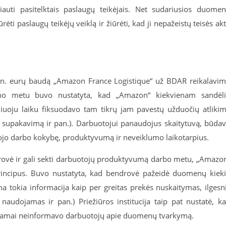
liauti pasitelktais paslaugų teikėjais. Net sudariusios duome
rėti paslaugų teikėjų veiklą ir žiūrėti, kad ji nepažeistų teisės ak
 mln. eurų baudą „Amazon France Logistique“ už BDAR reikalavi
rimo metu buvo nustatyta, kad „Amazon“ kiekvienam sandėl
aliuoju laiku fiksuodavo tam tikrų jam pavestų užduočių atliki
r supakavimą ir pan.). Darbuotojui panaudojus skaitytuvą, būda
jo darbo kokybę, produktyvumą ir neveiklumo laikotarpius.
ndrovė ir gali sekti darbuotojų produktyvumą darbo metu, „Amazo
incipus. Buvo nustatyta, kad bendrovė pažeidė duomenų kiek
 tokia informacija kaip per greitas prekės nuskaitymas, ilgesn
naudojamas ir pan.) Priežiūros institucija taip pat nustatė, k
inkamai neinformavo darbuotojų apie duomenų tvarkymą.