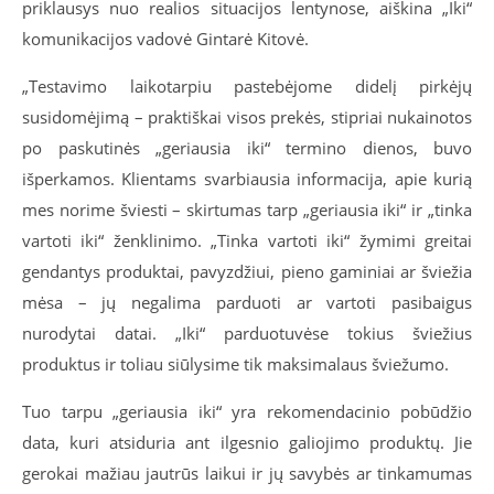
priklausys nuo realios situacijos lentynose, aiškina „Iki“
komunikacijos vadovė Gintarė Kitovė.
„Testavimo laikotarpiu pastebėjome didelį pirkėjų
susidomėjimą – praktiškai visos prekės, stipriai nukainotos
po paskutinės „geriausia iki“ termino dienos, buvo
išperkamos. Klientams svarbiausia informacija, apie kurią
mes norime šviesti – skirtumas tarp „geriausia iki“ ir „tinka
vartoti iki“ ženklinimo. „Tinka vartoti iki“ žymimi greitai
gendantys produktai, pavyzdžiui, pieno gaminiai ar šviežia
mėsa – jų negalima parduoti ar vartoti pasibaigus
nurodytai datai. „Iki“ parduotuvėse tokius šviežius
produktus ir toliau siūlysime tik maksimalaus šviežumo.
Tuo tarpu „geriausia iki“ yra rekomendacinio pobūdžio
data, kuri atsiduria ant ilgesnio galiojimo produktų. Jie
gerokai mažiau jautrūs laikui ir jų savybės ar tinkamumas