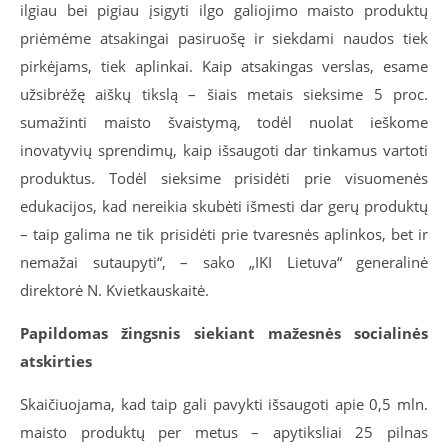
ilgiau bei pigiau įsigyti ilgo galiojimo maisto produktų
priėmėme atsakingai pasiruošę ir siekdami naudos tiek
pirkėjams, tiek aplinkai. Kaip atsakingas verslas, esame
užsibrėžę aiškų tikslą – šiais metais sieksime 5 proc.
sumažinti maisto švaistymą, todėl nuolat ieškome
inovatyvių sprendimų, kaip išsaugoti dar tinkamus vartoti
produktus. Todėl sieksime prisidėti prie visuomenės
edukacijos, kad nereikia skubėti išmesti dar gerų produktų
– taip galima ne tik prisidėti prie tvaresnės aplinkos, bet ir
nemažai sutaupyti“, – sako „IKI Lietuva“ generalinė
direktorė N. Kvietkauskaitė.
Papildomas žingsnis siekiant mažesnės socialinės
atskirties
Skaičiuojama, kad taip gali pavykti išsaugoti apie 0,5 mln.
maisto produktų per metus – apytiksliai 25 pilnas