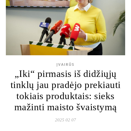
ĮVAIRŪS
„Iki“ pirmasis iš didžiųjų
tinklų jau pradėjo prekiauti
tokiais produktais: sieks
mažinti maisto švaistymą
2025 02 07