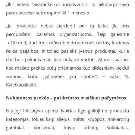
„Iki“ ėmėsi savarankiškos inciatyvos ir šį laikotarpį savo
parduotuvėse sutrumpino iki 1 mėnesio.
„Jei produktai nebus parduoti per tą laiką, jie bus
perduodami paramos organizacijoms. Taip galėsime
užtikrinti, kad tuos mūsų bendruomenės narius, kuriems
reikia pagalbos, ir toliau pasieks įvairūs produktai, kurie
dar bus pakankamai ilgai tinkami vartoti. Mums svarbu,
kad maisto prekės būtų prieinamos kuo didesniam kiekiui
žmonių, kurių galimybės yra ribotos“, – sako N.
Kvietkauskaitė.
Nukainotos prekės – patikrintos ir aiškiai pažymėtos
Naujoji iniciatyva apima įvairias ilgo galiojimo produktų
kategorijas, tokias kaip aliejus, miltai, kruopos, makaronų
gaminiai, konservai, kava, arbata, šokoladas,