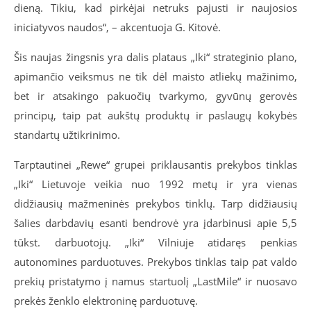
dieną. Tikiu, kad pirkėjai netruks pajusti ir naujosios
iniciatyvos naudos“, – akcentuoja G. Kitovė.
Šis naujas žingsnis yra dalis plataus „Iki“ strateginio plano,
apimančio veiksmus ne tik dėl maisto atliekų mažinimo,
bet ir atsakingo pakuočių tvarkymo, gyvūnų gerovės
principų, taip pat aukštų produktų ir paslaugų kokybės
standartų užtikrinimo.
Tarptautinei „Rewe“ grupei priklausantis prekybos tinklas
„Iki“ Lietuvoje veikia nuo 1992 metų ir yra vienas
didžiausių mažmeninės prekybos tinklų. Tarp didžiausių
šalies darbdavių esanti bendrovė yra įdarbinusi apie 5,5
tūkst. darbuotojų. „Iki“ Vilniuje atidaręs penkias
autonomines parduotuves. Prekybos tinklas taip pat valdo
prekių pristatymo į namus startuolį „LastMile“ ir nuosavo
prekės ženklo elektroninę parduotuvę.