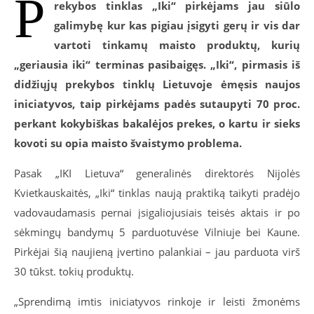
P
rekybos tinklas „Iki“ pirkėjams jau siūlo
galimybę kur kas pigiau įsigyti gerų ir vis dar
vartoti tinkamų maisto produktų, kurių
„geriausia iki“ terminas pasibaigęs. „Iki“, pirmasis iš
didžiųjų prekybos tinklų Lietuvoje ėmęsis naujos
iniciatyvos, taip pirkėjams padės sutaupyti 70 proc.
perkant kokybiškas bakalėjos prekes, o kartu ir sieks
kovoti su opia maisto švaistymo problema.
Pasak „IKI Lietuva“ generalinės direktorės Nijolės
Kvietkauskaitės, „Iki“ tinklas naują praktiką taikyti pradėjo
vadovaudamasis pernai įsigaliojusiais teisės aktais ir po
sėkmingų bandymų 5 parduotuvėse Vilniuje bei Kaune.
Pirkėjai šią naujieną įvertino palankiai – jau parduota virš
30 tūkst. tokių produktų.
„Sprendimą imtis iniciatyvos rinkoje ir leisti žmonėms