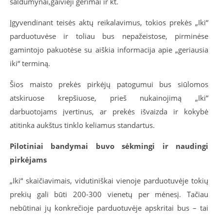
saldumynai,gaivieji gėrimai ir kt.
Įgyvendinant teisės aktų reikalavimus, tokios prekės „Iki“
parduotuvėse ir toliau bus nepažeistose, pirminėse
gamintojo pakuotėse su aiškia informacija apie „geriausia
iki“ terminą.
Šios maisto prekės pirkėjų patogumui bus siūlomos
atskiruose krepšiuose, prieš nukainojimą „Iki“
darbuotojams įvertinus, ar prekės išvaizda ir kokybė
atitinka aukštus tinklo keliamus standartus.
Pilotiniai bandymai buvo sėkmingi ir naudingi
pirkėjams
„Iki“ skaičiavimais, vidutiniškai vienoje parduotuvėje tokių
prekių gali būti 200-300 vienetų per mėnesį. Tačiau
nebūtinai jų konkrečioje parduotuvėje apskritai bus – tai