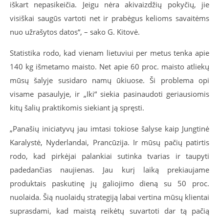
iškart nepasikeičia. Jeigu nėra akivaizdžių pokyčių, jie
visiškai saugūs vartoti net ir prabėgus kelioms savaitėms
nuo užrašytos datos“, – sako G. Kitovė.
Statistika rodo, kad vienam lietuviui per metus tenka apie
140 kg išmetamo maisto. Net apie 60 proc. maisto atliekų
mūsų šalyje susidaro namų ūkiuose. Ši problema opi
visame pasaulyje, ir „Iki“ siekia pasinaudoti geriausiomis
kitų šalių praktikomis siekiant ją spręsti.
„Panašių iniciatyvų jau imtasi tokiose šalyse kaip Jungtinė
Karalystė, Nyderlandai, Prancūzija. Ir mūsų pačių patirtis
rodo, kad pirkėjai palankiai sutinka tvarias ir taupyti
padedančias naujienas. Jau kurį laiką prekiaujame
produktais paskutinę jų galiojimo dieną su 50 proc.
nuolaida. Šią nuolaidų strategiją labai vertina mūsų klientai
suprasdami, kad maistą reikėtų suvartoti dar tą pačią