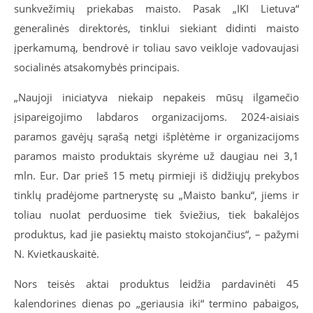
sunkvežimių priekabas maisto. Pasak „IKI Lietuva“
generalinės direktorės, tinklui siekiant didinti maisto
įperkamumą, bendrovė ir toliau savo veikloje vadovaujasi
socialinės atsakomybės principais.
„Naujoji iniciatyva niekaip nepakeis mūsų ilgamečio
įsipareigojimo labdaros organizacijoms. 2024-aisiais
paramos gavėjų sąrašą netgi išplėtėme ir organizacijoms
paramos maisto produktais skyrėme už daugiau nei 3,1
mln. Eur. Dar prieš 15 metų pirmieji iš didžiųjų prekybos
tinklų pradėjome partnerystę su „Maisto banku“, jiems ir
toliau nuolat perduosime tiek šviežius, tiek bakalėjos
produktus, kad jie pasiektų maisto stokojančius“, – pažymi
N. Kvietkauskaitė.
Nors teisės aktai produktus leidžia pardavinėti 45
kalendorines dienas po „geriausia iki“ termino pabaigos,