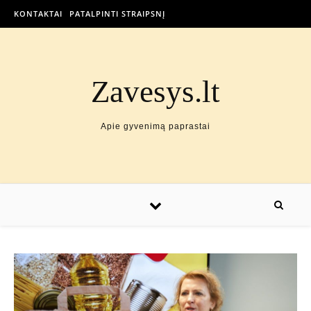
KONTAKTAI
PATALPINTI STRAIPSNĮ
Zavesys.lt
Apie gyvenimą paprastai