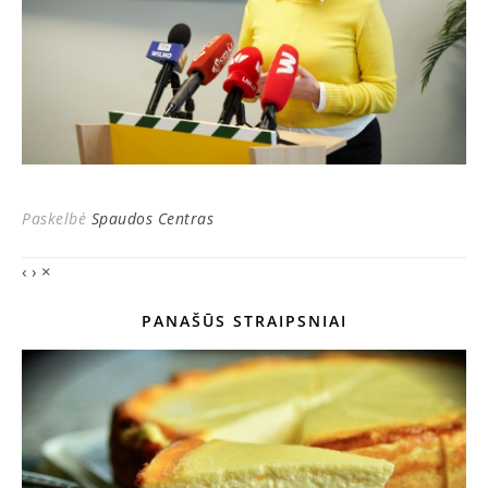
Paskelbė
Spaudos Centras
‹
›
×
PANAŠŪS STRAIPSNIAI