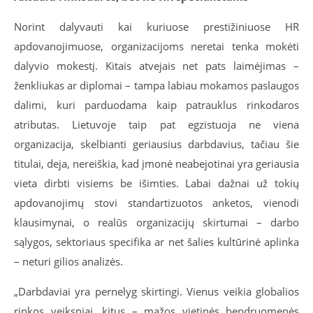
Norint dalyvauti kai kuriuose prestižiniuose HR
apdovanojimuose, organizacijoms neretai tenka mokėti
dalyvio mokestį. Kitais atvejais net pats laimėjimas –
ženkliukas ar diplomai – tampa labiau mokamos paslaugos
dalimi, kuri parduodama kaip patrauklus rinkodaros
atributas. Lietuvoje taip pat egzistuoja ne viena
organizacija, skelbianti geriausius darbdavius, tačiau šie
titulai, deja, nereiškia, kad įmonė neabejotinai yra geriausia
vieta dirbti visiems be išimties. Labai dažnai už tokių
apdovanojimų stovi standartizuotos anketos, vienodi
klausimynai, o realūs organizacijų skirtumai – darbo
sąlygos, sektoriaus specifika ar net šalies kultūrinė aplinka
– neturi gilios analizės.
„Darbdaviai yra pernelyg skirtingi. Vienus veikia globalios
rinkos veiksniai, kitus – mažos vietinės bendruomenės