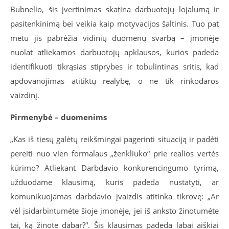
Bubnelio, šis įvertinimas skatina darbuotojų lojalumą ir
pasitenkinimą bei veikia kaip motyvacijos šaltinis. Tuo pat
metu jis pabrėžia vidinių duomenų svarbą – įmonėje
nuolat atliekamos darbuotojų apklausos,
kurios
padeda
identifikuoti tikrąsias stiprybes ir tobulintinas sritis, kad
apdovanojimas atitiktų realybę, o ne tik rinkodaros
vaizdinį
.
Pirmenybė – duomenims
„Kas iš tiesų galėtų reikšmingai pagerinti situaciją ir padėti
pereiti nuo vien formalaus „ženkliuko“ prie realios vertės
kūrimo? Atliekant Darbdavio konkurencingumo tyrimą,
užduodame klausimą, kuris padeda nustatyti, ar
komunikuojamas darbdavio įvaizdis atitinka tikrovę: „Ar
vėl įsidarbintumėte šioje įmonėje, jei iš anksto žinotumėte
tai, ką žinote dabar?“. Šis klausimas padeda labai aiškiai