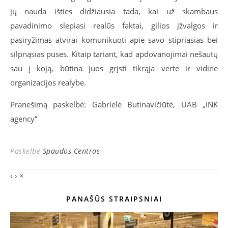
jų nauda išties didžiausia tada, kai už skambaus
pavadinimo slepiasi realūs faktai, gilios įžvalgos ir
pasiryžimas atvirai komunikuoti apie savo stipriąsias bei
silpnąsias puses. Kitaip tariant, kad apdovanojimai nešautų
sau į koją, būtina juos grįsti tikrąja verte ir vidine
organizacijos realybe.
Pranešimą paskelbė: Gabrielė Butinavičiūtė, UAB „INK
agency“
Paskelbė
Spaudos Centras
‹
›
×
PANAŠŪS STRAIPSNIAI