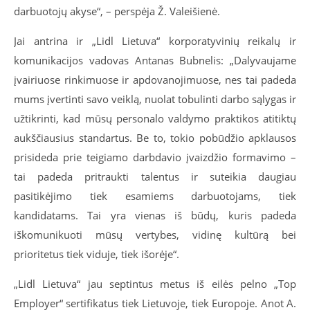
darbuotojų akyse“, – perspėja Ž. Valeišienė.
Jai antrina ir „Lidl Lietuva“ korporatyvinių reikalų ir
komunikacijos vadovas Antanas Bubnelis: „Dalyvaujame
įvairiuose rinkimuose ir apdovanojimuose, nes tai padeda
mums įvertinti savo veiklą, nuolat tobulinti darbo sąlygas ir
užtikrinti, kad mūsų personalo valdymo praktikos atitiktų
aukščiausius standartus. Be to, tokio pobūdžio apklausos
prisideda prie teigiamo darbdavio įvaizdžio formavimo –
tai padeda pritraukti talentus ir suteikia daugiau
pasitikėjimo tiek esamiems darbuotojams, tiek
kandidatams. Tai yra vienas iš būdų, kuris padeda
iškomunikuoti mūsų vertybes, vidinę kultūrą bei
prioritetus tiek viduje, tiek išorėje“.
„Lidl Lietuva“ jau septintus metus iš eilės pelno „Top
Employer“ sertifikatus tiek Lietuvoje, tiek Europoje. Anot A.