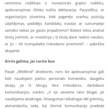
vertinimo rodikliais ir investicinės grąžos rodikliu,
apdovanojimas išlieka tuščia deklaracija. Pavyzdžiui, ar
organizacijos įsivertina, kiek pagerėjo svarbių pozicijų
užpildymas, padidėjo kandidatų srautas ar sutrumpėjo
samdos laikas po gauto pripažinimo? Būtent tokia analizė
leistų įvertinti, ar investicija į šį titulą davė realios naudos,
ar jis – tik trumpalaikė rinkodaros priemonė“, – pabrėžia
ekspertė.
Girtis galima, jei turite kuo
Pasak „WitMind“ direktorės, nors šie apdovanojimai gali
būti naudojami pačios personalo komandos, daugeliu
atvejų jie iš tikrųjų tėra rinkodaros, darbdavio
komunikacijos, įrankis: „Ir tai savaime nėra blogai, jei
naudojama atsakingai. Atsargumas reikalingas dėl grėsmių,
atsirandančių tada, kai išorinė komunikacija pradeda