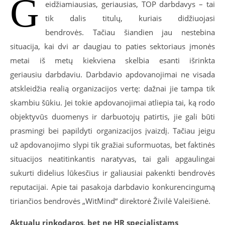
G
eidžiamiausias, geriausias, TOP darbdavys – tai
tik dalis titulų, kuriais didžiuojasi
bendrovės.
Tačiau šiandien jau nestebina
situacija, kai dvi ar daugiau to paties sektoriaus įmonės
metai iš metų kiekviena skelbia esanti išrinkta
geriausiu darbdaviu. Darbdavio apdovanojimai ne visada
atskleidžia realią organizacijos vertę: dažnai jie tampa tik
skambiu šūkiu. Jei tokie apdovanojimai atliepia tai, ką rodo
objektyvūs duomenys ir darbuotojų patirtis, jie gali būti
prasmingi bei papildyti organizacijos įvaizdį. Tačiau jeigu
už apdovanojimo slypi tik gražiai suformuotas, bet faktinės
situacijos neatitinkantis naratyvas, tai gali apgaulingai
sukurti didelius lūkesčius ir galiausiai pakenkti bendrovės
reputacijai. Apie tai pasakoja darbdavio konkurencingumą
tiriančios bendrovės „WitMind“ direktorė Živilė Valeišienė.
Aktualu rinkodaros, bet ne HR specialistams