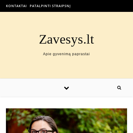
KONTAKTAI
PATALPINTI STRAIPSNĮ
Zavesys.lt
Apie gyvenimą paprastai