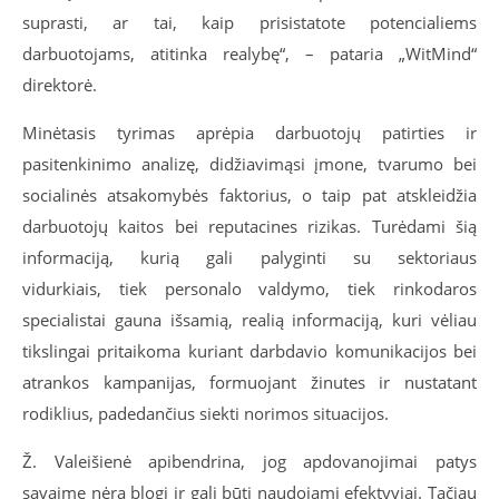
suprasti, ar tai, kaip prisistatote potencialiems
darbuotojams, atitinka realybę“, – pataria „WitMind“
direktorė.
Minėtasis tyrimas
aprėpia darbuotojų patirties ir
pasitenkinimo analizę, didžiavimąsi įmone, tvarumo bei
socialinės atsakomybės faktorius, o taip pat atskleidžia
darbuotojų kaitos bei reputacines rizikas.
Turėdami šią
informaciją, kurią gali palyginti su sektoriaus
vidurkiais,
tiek personalo valdymo, tiek rinkodaros
specialistai gauna išsamią, realią informaciją, kuri vėliau
tikslingai pritaikoma kuriant darbdavio komunikacijos bei
atrankos kampanijas, formuojant žinutes ir nustatant
rodiklius, padedančius siekti norimos situacijos.
Ž. Valeišienė apibendrina, jog apdovanojimai patys
savaime nėra blogi ir gali būti naudojami efektyviai. Tačiau