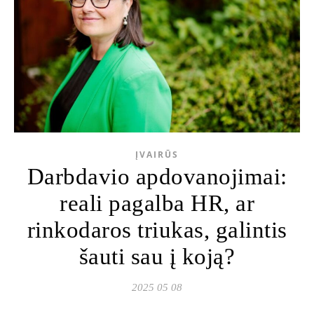
ĮVAIRŪS
Darbdavio apdovanojimai:
reali pagalba HR, ar
rinkodaros triukas, galintis
šauti sau į koją?
2025 05 08