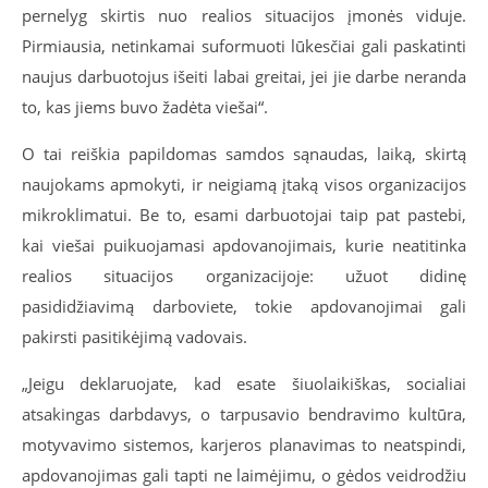
pernelyg skirtis nuo realios situacijos įmonės viduje.
Pirmiausia, netinkamai suformuoti lūkesčiai gali paskatinti
naujus darbuotojus išeiti labai greitai, jei jie darbe neranda
to, kas jiems buvo žadėta viešai“.
O tai reiškia papildomas samdos sąnaudas, laiką, skirtą
naujokams apmokyti, ir neigiamą įtaką visos organizacijos
mikroklimatui. Be to, esami darbuotojai taip pat pastebi,
kai viešai puikuojamasi apdovanojimais, kurie neatitinka
realios situacijos organizacijoje: užuot didinę
pasididžiavimą darboviete, tokie apdovanojimai gali
pakirsti pasitikėjimą vadovais.
„Jeigu deklaruojate, kad esate šiuolaikiškas, socialiai
atsakingas darbdavys, o tarpusavio bendravimo kultūra,
motyvavimo sistemos, karjeros planavimas to neatspindi,
apdovanojimas gali tapti ne laimėjimu, o gėdos veidrodžiu