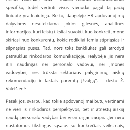
specifika, todėl vertinti visus vienodai pagal tą pačią
liniuotę yra klaidinga. Be to, daugelyje HR apdovanojimų
dalyviams nesuteikiama jokios gilesnės, analitinės
informacijos, kuri leistų tiksliai suvokti, kuo konkreti įmonė
skiriasi nuo konkurentų, kokie rodikliai lemia stipriąsias ir
silpnąsias puses. Tad, nors toks ženkliukas gali atrodyti
patrauklus rinkodaros komunikacijoje, realybėje jis nėra
itin naudingas nei personalo vadovui, nei įmonės
vadovybei, nes trūksta sektoriaus palyginimų, aiškių
rekomendacijų ir faktais paremtų įžvalgų“, – dėsto Ž.
Valeišienė.
Pasak jos, svarbu, kad tokie apdovanojimai būtų vertinami
ne vien iš rinkodaros perspektyvos, bet ir atneštų aiškią
naudą personalo vadybai bei visai organizacijai. „Jei nėra
nustatomos tikslingos sąsajos su konkrečiais veiksmais,