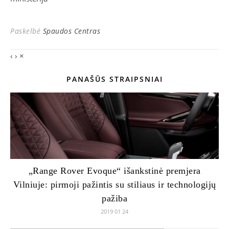
Paskelbė
Spaudos Centras
‹
›
×
PANAŠŪS STRAIPSNIAI
„Range Rover Evoque“ išankstinė premjera
Vilniuje: pirmoji pažintis su stiliaus ir technologijų
pažiba
2019 01 24