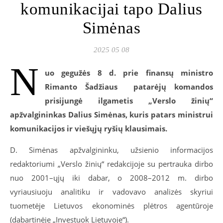
komunikacijai tapo Dalius
Simėnas
2025 05 08
N
uo gegužės 8 d. prie
finansų ministro
Rimanto Šadžiaus patarėjų komandos
prisijungė ilgametis „Verslo žinių“
apžvalgininkas Dalius Simėnas, kuris patars ministrui
komunikacijos ir viešųjų ryšių klausimais.
D. Simėnas apžvalgininku, užsienio informacijos
redaktoriumi „Verslo žinių“ redakcijoje su pertrauka dirbo
nuo 2001–ųjų iki dabar, o 2008–2012 m. dirbo
vyriausiuoju analitiku ir vadovavo analizės skyriui
tuometėje Lietuvos ekonominės plėtros agentūroje
(dabartinėje „Investuok Lietuvoje“).