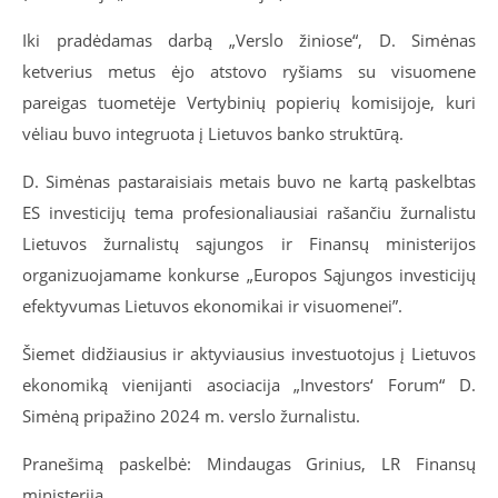
Iki pradėdamas darbą „Verslo žiniose“, D. Simėnas
ketverius metus ėjo atstovo ryšiams su visuomene
pareigas tuometėje Vertybinių popierių komisijoje, kuri
vėliau buvo integruota į Lietuvos banko struktūrą.
D. Simėnas pastaraisiais metais buvo ne kartą paskelbtas
ES investicijų tema profesionaliausiai rašančiu žurnalistu
Lietuvos žurnalistų sąjungos ir Finansų ministerijos
organizuojamame konkurse „Europos Sąjungos investicijų
efektyvumas Lietuvos ekonomikai ir visuomenei”.
Šiemet didžiausius ir aktyviausius investuotojus į Lietuvos
ekonomiką vienijanti asociacija „Investors‘ Forum“ D.
Simėną pripažino 2024 m. verslo žurnalistu.
Pranešimą paskelbė: Mindaugas Grinius, LR Finansų
ministerija