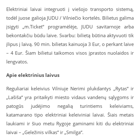
Elektriniai laivai integruoti į viešojo transporto sistemą,
todėl juose galioja JUDU / Vilniečio kortelės. Bilietus galima
įsigyti „m.Ticket“ programėlėje, JUDU savitarnoje arba
bekontakčiu būdu laive. Svarbu: bilietą būtina aktyvuoti tik
įlipus į laivą. 90 min. bilietas kainuoja 3 Eur, o perkant laive
– 4 Eur. Šiam bilietui taikomos visos įprastos nuolaidos ir
lengvatos.
Apie elektrinius laivus
Reguliariai keleivius Vilniuje Nerimi plukdantys „Rytas“ ir
„Lašiša“ yra pritaikyti miesto vidaus vandenų sąlygoms ir
patogūs judėjimo negalią turintiems keleiviams,
katamarano tipo elektriniai keleiviniai laivai. Šiais metais
laukiami ir šiuo metu Rygoje gaminami kiti du elektriniai
laivai – „Geležinis vilkas“ ir „Smilga“.