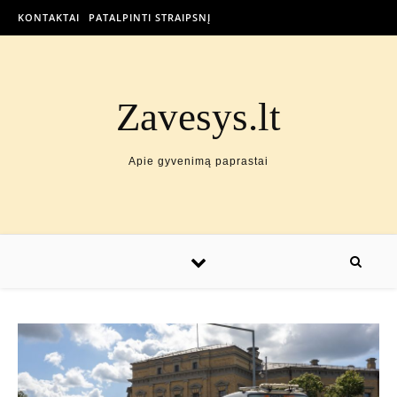
KONTAKTAI
PATALPINTI STRAIPSNĮ
Zavesys.lt
Apie gyvenimą paprastai