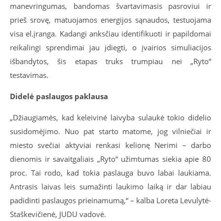
manevringumas, bandomas švartavimasis pasroviui ir
prieš srovę, matuojamos energijos sąnaudos, testuojama
visa el.įranga. Kadangi anksčiau identifikuoti ir papildomai
reikalingi sprendimai jau įdiegti, o įvairios simuliacijos
išbandytos, šis etapas truks trumpiau nei „Ryto“
testavimas.
Didelė paslaugos paklausa
„Džiaugiamės, kad keleivinė laivyba sulaukė tokio didelio
susidomėjimo. Nuo pat starto matome, jog vilniečiai ir
miesto svečiai aktyviai renkasi kelionę Nerimi – darbo
dienomis ir savaitgaliais „Ryto“ užimtumas siekia apie 80
proc. Tai rodo, kad tokia paslauga buvo labai laukiama.
Antrasis laivas leis sumažinti laukimo laiką ir dar labiau
padidinti paslaugos prieinamumą,“ – kalba Loreta Levulytė-
Staškevičienė, JUDU vadovė.