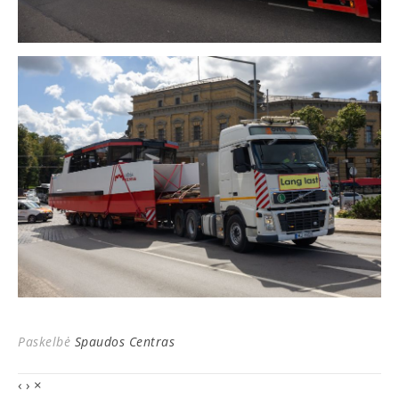
Paskelbė
Spaudos Centras
‹
›
×