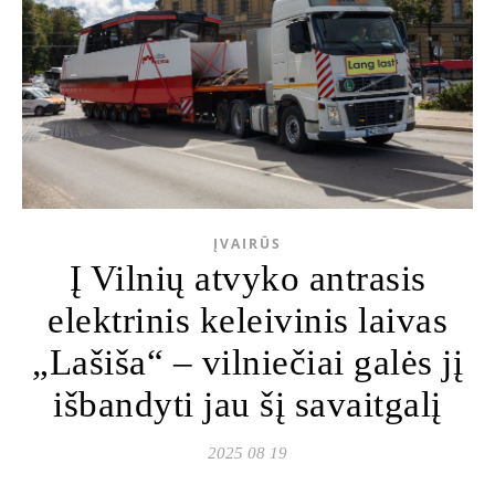
ĮVAIRŪS
Į Vilnių atvyko antrasis
elektrinis keleivinis laivas
„Lašiša“ – vilniečiai galės jį
išbandyti jau šį savaitgalį
2025 08 19