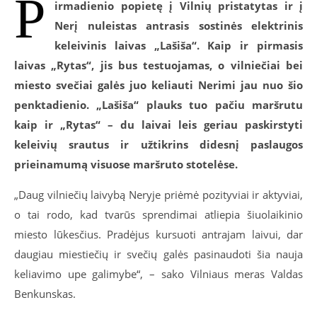
P
irmadienio popietę į Vilnių pristatytas ir į
Nerį nuleistas antrasis sostinės elektrinis
keleivinis laivas „Lašiša“. Kaip ir pirmasis
laivas „Rytas“, jis bus testuojamas, o vilniečiai bei
miesto svečiai galės juo keliauti Nerimi jau nuo šio
penktadienio. „Lašiša“ plauks tuo pačiu maršrutu
kaip ir „Rytas“ – du laivai leis geriau paskirstyti
keleivių srautus ir užtikrins didesnį paslaugos
prieinamumą visuose maršruto stotelėse.
„Daug vilniečių laivybą Neryje priėmė pozityviai ir aktyviai,
o tai rodo, kad tvarūs sprendimai atliepia šiuolaikinio
miesto lūkesčius. Pradėjus kursuoti antrajam laivui, dar
daugiau miestiečių ir svečių galės pasinaudoti šia nauja
keliavimo upe galimybe“, – sako Vilniaus meras Valdas
Benkunskas.