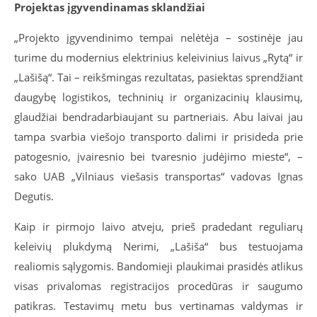
Projektas įgyvendinamas sklandžiai
„Projekto įgyvendinimo tempai nelėtėja – sostinėje jau
turime du modernius elektrinius keleivinius laivus „Rytą“ ir
„Lašišą“. Tai – reikšmingas rezultatas, pasiektas sprendžiant
daugybę logistikos, techninių ir organizacinių klausimų,
glaudžiai bendradarbiaujant su partneriais. Abu laivai jau
tampa svarbia viešojo transporto dalimi ir prisideda prie
patogesnio, įvairesnio bei tvaresnio judėjimo mieste“, –
sako UAB „Vilniaus viešasis transportas“ vadovas Ignas
Degutis.
Kaip ir pirmojo laivo atveju, prieš pradedant reguliarų
keleivių plukdymą Nerimi, „Lašiša“ bus testuojama
realiomis sąlygomis. Bandomieji plaukimai prasidės atlikus
visas privalomas registracijos procedūras ir saugumo
patikras. Testavimų metu bus vertinamas valdymas ir