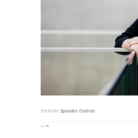
Paskelbė
Spaudos Centras
‹
›
×