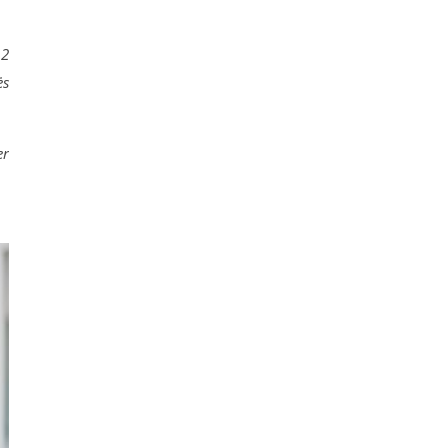
12
ės
er