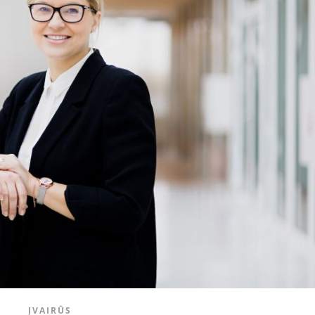
ĮVAIRŪS