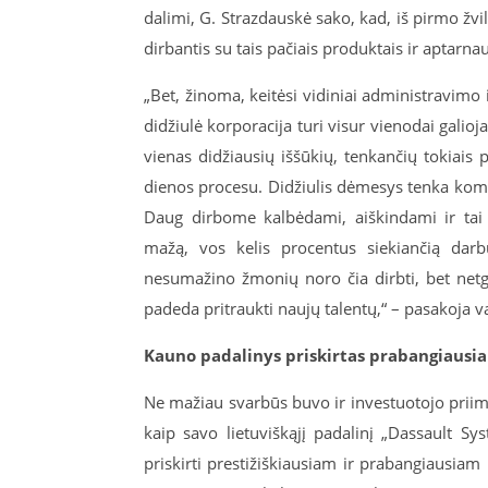
dalimi, G. Strazdauskė sako, kad, iš pirmo žvi
dirbantis su tais pačiais produktais ir aptarnau
„Bet, žinoma, keitėsi vidiniai administravimo 
didžiulė korporacija turi visur vienodai galioj
vienas didžiausių iššūkių, tenkančių tokiais p
dienos procesu. Didžiulis dėmesys tenka komuni
Daug dirbome kalbėdami, aiškindami ir tai 
mažą, vos kelis procentus siekiančią darb
nesumažino žmonių noro čia dirbti, bet net
padeda pritraukti naujų talentų,“ – pasakoja 
Kauno padalinys priskirtas prabangiausi
Ne mažiau svarbūs buvo ir investuotojo priimti 
kaip savo lietuviškąjį padalinį „Dassault 
priskirti prestižiškiausiam ir prabangiausia