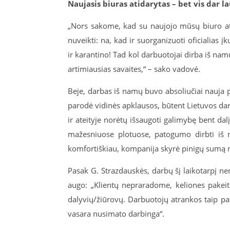
Naujasis biuras atidarytas – bet vis dar l
„Nors sakome, kad su naujojo mūsų biuro ats
nuveikti: na, kad ir suorganizuoti oficialias 
ir karantino
!
Tad kol darbuotojai dirba iš namų
artimiausias savaites,“ – sako vadovė.
Beje, darbas iš namų buvo absoliučiai nauja pr
parodė vidinės apklausos, būtent Lietuvos darb
ir ateityje norėtų išsaugoti galimybę bent dal
mažesniuose plotuose, patogumo dirbti iš
komfortiškiau, kompanija skyrė pinigų sumą nam
Pasak G. Strazdauskės, darbų šį laikotarpį n
augo: „Klientų nepraradome, keliones pakeitė
dalyvių/žiūrovų. Darbuotojų atrankos taip pat 
vasara nusimato darbinga“.