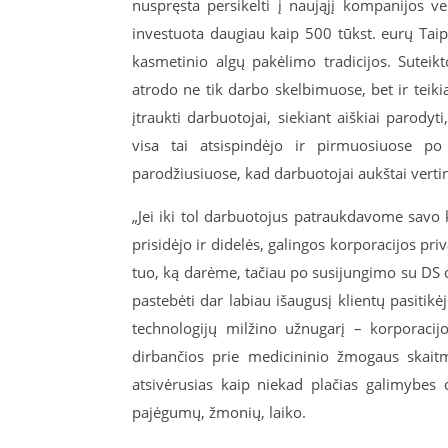
nuspręsta persikelti į naująjį kompanijos v
investuota daugiau kaip
500 t
ūkst. eurų Taip
kasmetinio algų pakėlimo tradicijos. Sutei
atrodo ne tik darbo skelbimuose, bet ir teiki
įtraukti darbuotojai, siekiant aiškiai parod
visa tai atsispindėjo ir pirmuosiuose po
parodžiusiuose, kad darbuotojai aukštai vertin
„Jei iki tol darbuotojus patraukdavome savo 
prisidėjo ir didelės, galingos korporacijos pr
tuo, ką darėme, tačiau po susijungimo su DS 
pastebėti dar labiau išaugusį klientų pasitik
technologijų milžino užnugarį – korporacij
dirbančios prie medicininio žmogaus skait
atsivėrusias kaip niekad plačias galimybes 
pajėgumų, žmonių, laiko.