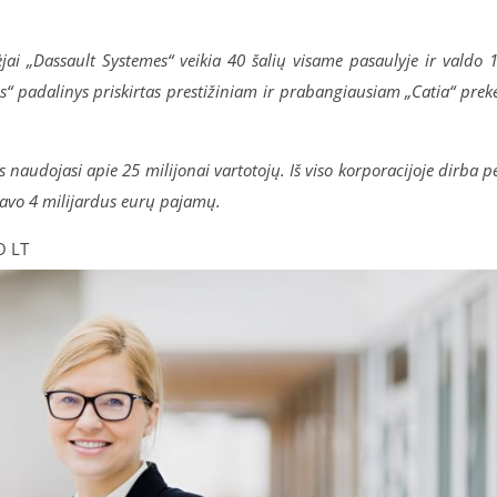
ai „Dassault Systemes“ veikia 40 šalių visame pasaulyje ir valdo 
es“ padalinys priskirtas prestižiniam ir prabangiausiam „Catia“ prek
is naudojasi apie 25 milijonai vartotojų. Iš viso korporacijoje dirba p
avo 4 milijardus eurų pajamų.
O LT