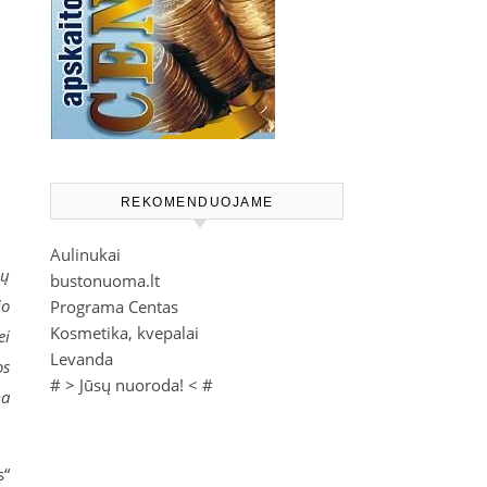
REKOMENDUOJAME
Aulinukai
jų
bustonuoma.lt
io
Programa Centas
Kosmetika, kvepalai
ei
Levanda
os
# >
Jūsų nuoroda!
< #
ma
s“