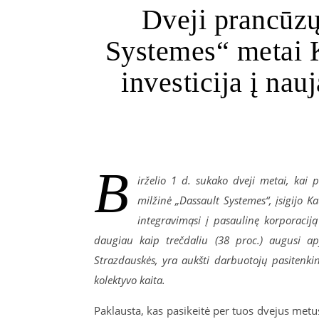
Dveji prancūzų
Systemes“ metai K
investicija į nau
B
irželio 1 d. sukako dveji metai, kai 
milžinė „Dassault Systemes“, įsigijo 
integravimąsi į pasaulinę korporaciją
daugiau kaip trečdaliu (38 proc.) augusi a
Strazdauskės, yra aukšti darbuotojų pasitenkin
kolektyvo kaita.
Paklausta, kas pasikeitė per tuos dvejus metus