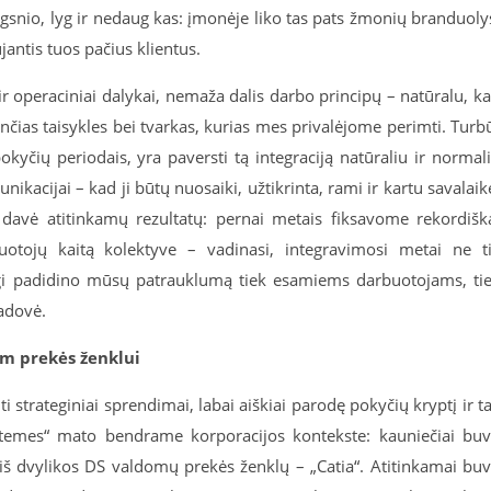
lgsnio, lyg ir nedaug kas: įmonėje liko tas pats žmonių branduoly
jantis tuos pačius klientus.
ir operaciniai dalykai, nemaža dalis darbo principų – natūralu, k
ančias taisykles bei tvarkas, kurias mes privalėjome perimti. Turb
okyčių periodais, yra paversti tą integraciją natūraliu ir normal
kacijai – kad ji būtų nuosaiki, užtikrinta, rami ir kartu savalaik
davė atitinkamų rezultatų: pernai metais fiksavome rekordišk
uotojų kaitą kolektyve – vadinasi, integravimosi metai ne t
gi padidino mūsų patrauklumą tiek esamiems darbuotojams, ti
vadovė.
am prekės ženklui
strateginiai sprendimai, labai aiškiai parodę pokyčių kryptį ir ta
Systemes“ mato bendrame korporacijos kontekste: kauniečiai bu
m iš dvylikos DS valdomų prekės ženklų – „Catia“. Atitinkamai bu