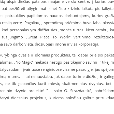
eidą atspindinčias patalpas naujame verslo centre, į kurias bu
 pat peržiūrėti atlyginimai ir net šiuo kriziniu laikotarpiu laikyta
ktos patrauklios papildomos naudos darbuotojams, kurios graži
a realią vertę. Pagaliau, į sprendimų priėmimą buvo labai aktyvi
yti, kad personalas yra didžiausias įmonės turtas. Nenuostabu, k
 susijungimo „Great Place To Work“ vertinimo rezultatuos
a savo darbo vietą, didžiuojasi įmone ir visa korporacija.
kūrybinga dvasia ir įdomiais produktais, tai dabar prie šio pake
ivalumai. „No Magic“ niekada nestigo pasitikėjimo savimi ir tikėji
dalyvaudami įvairiuose renginiuose visame pasaulyje, jau spėjo
ėjimą mums. Ir tai nenuostabu: juk dabar turime didžiulį ir galin
os, ne tik gebančios kurti miestų skaitmeninius dvynius, bet 
meninio dvynio projekto! “ – sako G. Strazdauskė, pabrėžda
daryti didesnius projektus, kuriems anksčiau galbūt pritrūkda