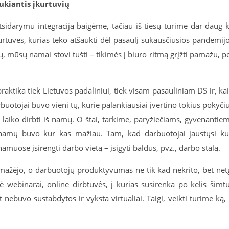
aukiantis įkurtuvių
idarymu integraciją baigėme, tačiau iš tiesų turime dar daug 
įkurtuves, kurias teko atšaukti dėl pasaulį sukausčiusios pandemij
, mūsų namai stovi tušti – tikimės į biuro ritmą grįžti pamažu, p
aktika tiek Lietuvos padaliniui, tiek visam pasauliniam DS ir, ka
uotojai buvo vieni tų, kurie palankiausiai įvertino tokius pokyči
į laiko dirbti iš namų. O štai, tarkime, paryžiečiams, gyvenantie
 namų buvo kur kas mažiau. Tam, kad darbuotojai jaustųsi k
uose įsirengti darbo vietą – įsigyti baldus, pvz., darbo stalą.
emažėjo, o darbuotojų produktyvumas ne tik kad nekrito, bet net
 webinarai, online dirbtuvės, į kurias susirenka po kelis šimt
nebuvo sustabdytos ir vyksta virtualiai. Taigi, veikti turime ką, 