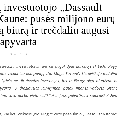
 investuotojo „Dassault
aune: pusės milijono eurų
ją biurą ir trečdaliu augusi
apyvarta
2020 06 11
prancūzų investuotojas, antroji pagal dydį Europoje IT technologi
Kaune veikiančią kompaniją „No Magic Europe“. Lietuviškojo padalin
 lydėjo ne tik dosnios investicijos, bet ir išaugę algų biudžetai b
pyvarta. O didžiausias laimėjimas, pasak įmonės vadovės Gitan
imo savo darbo vieta rodikliai ir juos patvirtinusi rekordiškai že
, kai lietuviškasis „No Magic“ virto pasaulinio „Dassault Systeme