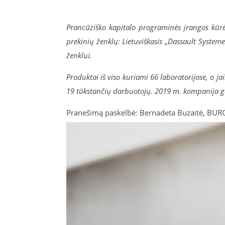
Prancūziško kapitalo programinės įrangos kūrėj
prekinių ženklų: Lietuviškasis „Dassault System
ženklui.
Produktai iš viso kuriami 66 laboratorijose, o ja
19 tūkstančių darbuotojų. 2019 m. kompanija g
Pranešimą paskelbė: Bernadeta Buzaitė, BUR