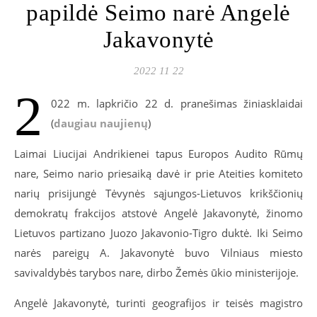
papildė Seimo narė Angelė
Jakavonytė
2022 11 22
2
022 m. lapkričio 22 d. pranešimas žiniasklaidai
(
daugiau naujienų
)
Laimai Liucijai Andrikienei tapus Europos Audito Rūmų
nare, Seimo nario priesaiką davė ir prie Ateities komiteto
narių prisijungė Tėvynės sąjungos-Lietuvos krikščionių
demokratų frakcijos atstovė Angelė Jakavonytė, žinomo
Lietuvos partizano Juozo Jakavonio-Tigro duktė. Iki Seimo
narės pareigų A. Jakavonytė buvo Vilniaus miesto
savivaldybės tarybos nare, dirbo Žemės ūkio ministerijoje.
Angelė Jakavonytė, turinti geografijos ir teisės magistro