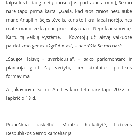
laipsnius ir daug metų puoselėjusi partizanų atmintį, Seimo
nare tapo pirmą kartą. „Gaila, kad šios žinios nesulaukė
mano Anapilin išėjęs tėvelis, kuris to tikrai labai norėjo, nes
matė mano veiklą dar prieš atgaunant Nepriklausomybę.
Kartu tą veiklą vystėme. Kovotojų už laisvę vaikuose
patriotizmo genas užgrūdintas“, – pabrėžia Seimo narė.
„Saugoti laisvę – svarbiausia“, – sako parlamentarė ir
planuoja ginti šią vertybę per atminties politikos
formavimą.
A. Jakavonytė Seimo Ateities komiteto nare tapo 2022 m.
lapkričio 18 d.
Pranešimą paskelbė: Monika Kutkaitytė, Lietuvos
Respublikos Seimo kanceliarija