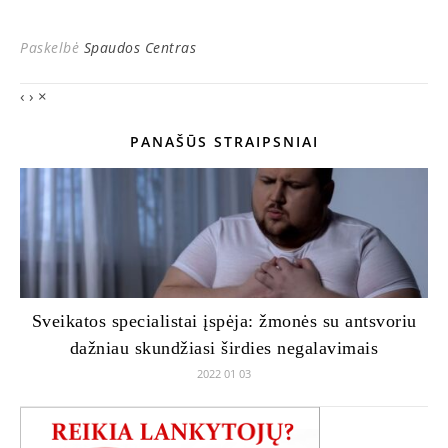
Paskelbė
Spaudos Centras
‹
›
×
PANAŠŪS STRAIPSNIAI
Sveikatos specialistai įspėja: žmonės su antsvoriu
dažniau skundžiasi širdies negalavimais
2022 01 03