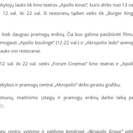
ytojų lauks tik kino teatras „Apollo kinas“, kuris dirbs nuo 13 va
 12 val. iki 22 val. Iš restoranų tądien veiks tik „Burger King
s kiek daugiau pramogų erdvių. Čia bus galima pasižiūrėti film
mogauti „Apollo boulinge“ (12-22 val.) ir „Akropolio ledo“ areno
lauks visi restoranai.
2 val. iki 22 val. veiks „Forum Cinemas“ kino teatras ir „Apol
rekybos ir pramogų centrai „Akropolis“ dirbs įprastu grafiku.
uotuvių, maitinimo įstaigų ir pramogų erdvių darbo laiką p
lt
.
mogų centrų vystymo ir valdymo bendrovė „Akropolis Group“ val