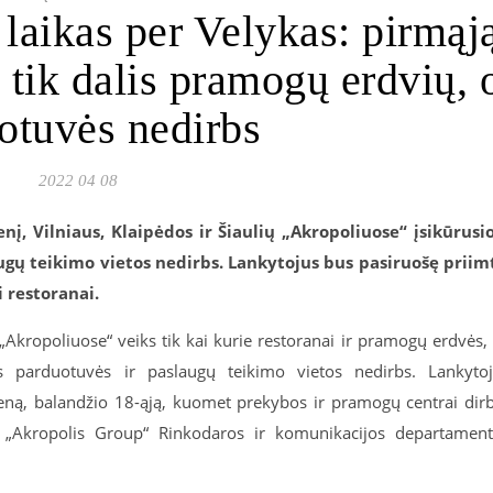
laikas per Velykas: pirmąj
 tik dalis pramogų erdvių, 
otuvės nedirbs
2022 04 08
nį, Vilniaus, Klaipėdos ir Šiaulių „Akropoliuose“ įsikūrusi
ugų teikimo vietos nedirbs. Lankytojus bus pasiruošę priim
i restoranai.
„Akropoliuose“ veiks tik kai kurie restoranai ir pramogų erdvės,
tos parduotuvės ir paslaugų teikimo vietos nedirbs. Lankyto
eną, balandžio 18-ąją, kuomet prekybos ir pramogų centrai dir
, „Akropolis Group“ Rinkodaros ir komunikacijos departamen