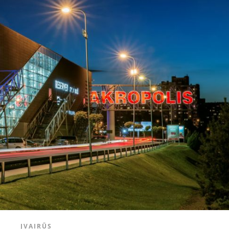
ĮVAIRŪS