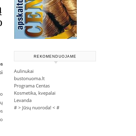
ą
o
REKOMENDUOJAME
os
Aulinukai
ti
bustonuoma.lt
Programa Centas
Kosmetika, kvepalai
 o
Levanda
jų
# >
Jūsų nuoroda!
< #
bs
to