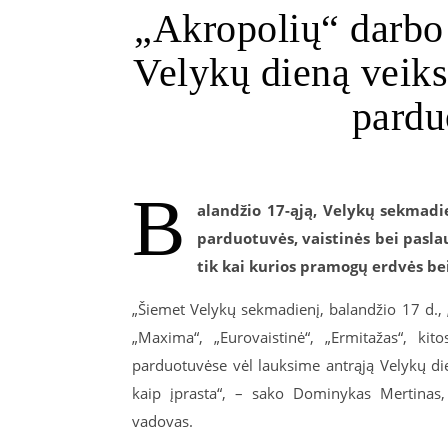
„Akropolių“ darbo 
Velykų dieną veiks
pardu
B
alandžio 17-ąją, Velykų sekmadie
parduotuvės, vaistinės bei pasla
tik kai kurios pramogų erdvės be
„Šiemet Velykų sekmadienį, balandžio 17 d., 
„Maxima“, „Eurovaistinė“, „Ermitažas“, ki
parduotuvėse vėl lauksime antrąją Velykų di
kaip įprasta“, – sako Dominykas Mertinas
vadovas.