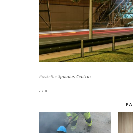
Paskelbė
Spaudos Centras
‹
›
×
PA