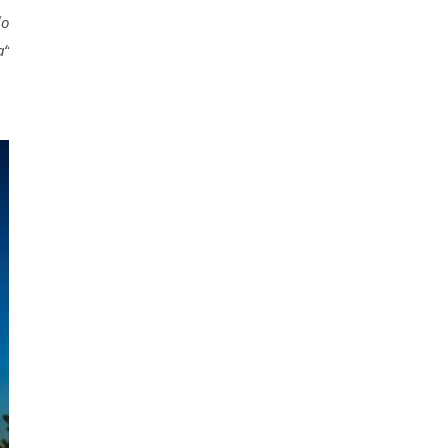
do
a“