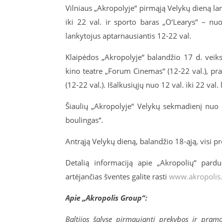
Vilniaus „Akropolyje“ pirmąją Velykų dieną lank
iki 22 val. ir sporto baras „O‘Learys“ – nuo
lankytojus aptarnausiantis 12-22 val.
Klaipėdos „Akropolyje“ balandžio 17 d. veik
kino teatre „Forum Cinemas“ (12-22 val.), pra
(12-22 val.). Išalkusiųjų nuo 12 val. iki 22 val. 
Šiaulių „Akropolyje“ Velykų sekmadienį nuo 1
boulingas“.
Antrąją Velykų dieną, balandžio 18-ąją, visi p
Detalią informaciją apie „Akropolių“ pard
artėjančias šventes galite rasti
www.akropolis.
Apie „Akropolis Group“:
Baltijos šalyse pirmaujanti prekybos ir pra