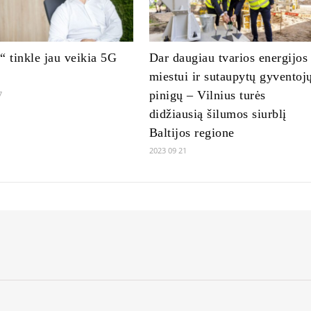
“ tinkle jau veikia 5G
Dar daugiau tvarios energijos
miestui ir sutaupytų gyventoj
pinigų – Vilnius turės
7
didžiausią šilumos siurblį
Baltijos regione
2023 09 21