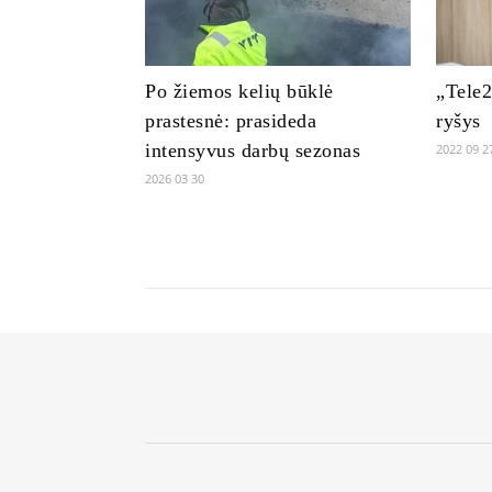
Po žiemos kelių būklė
„Tele2
prastesnė: prasideda
ryšys
intensyvus darbų sezonas
2022 09 2
2026 03 30