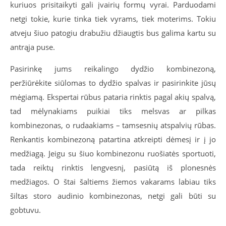
kuriuos prisitaikyti gali įvairių formų vyrai. Parduodami
netgi tokie, kurie tinka tiek vyrams, tiek moterims. Tokiu
atveju šiuo patogiu drabužiu džiaugtis bus galima kartu su
antrąja puse.
Pasirinkę jums reikalingo dydžio kombinezoną,
peržiūrėkite siūlomas to dydžio spalvas ir pasirinkite jūsų
mėgiamą. Ekspertai rūbus pataria rinktis pagal akių spalvą,
tad mėlynakiams puikiai tiks melsvas ar pilkas
kombinezonas, o rudaakiams – tamsesnių atspalvių rūbas.
Renkantis kombinezoną patartina atkreipti dėmesį ir į jo
medžiagą. Jeigu su šiuo kombinezonu ruošiatės sportuoti,
tada reiktų rinktis lengvesnį, pasiūtą iš plonesnės
medžiagos. O štai šaltiems žiemos vakarams labiau tiks
šiltas storo audinio kombinezonas, netgi gali būti su
gobtuvu.