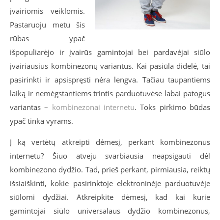
įvairiomis veiklomis.
Pastaruoju metu šis
rūbas ypač
išpopuliarėjo ir įvairūs gamintojai bei pardavėjai siūlo
įvairiausius kombinezonų variantus. Kai pasiūla didelė, tai
pasirinkti ir apsispręsti nėra lengva. Tačiau taupantiems
laiką ir nemėgstantiems trintis parduotuvėse labai patogus
variantas –
kombinezonai internetu
. Toks pirkimo būdas
ypač tinka vyrams.
Į ką vertėtų atkreipti dėmesį, perkant kombinezonus
internetu? Šiuo atveju svarbiausia neapsigauti dėl
kombinezono dydžio. Tad, prieš perkant, pirmiausia, reiktų
išsiaiškinti, kokie pasirinktoje elektroninėje parduotuvėje
siūlomi dydžiai. Atkreipkite dėmesį, kad kai kurie
gamintojai siūlo universalaus dydžio kombinezonus,