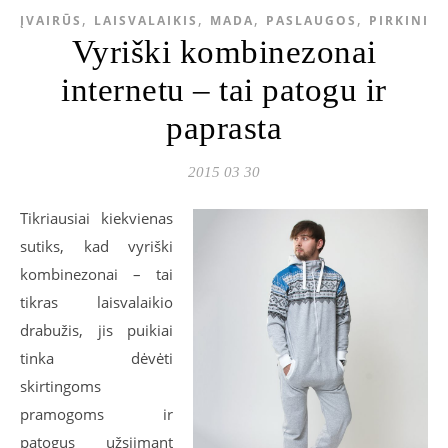
,
,
,
,
ĮVAIRŪS
LAISVALAIKIS
MADA
PASLAUGOS
PIRKINIAI
Vyriški kombinezonai
internetu – tai patogu ir
paprasta
2015 03 30
Tikriausiai kiekvienas
sutiks, kad vyriški
kombinezonai – tai
tikras laisvalaikio
drabužis, jis puikiai
tinka dėvėti
skirtingoms
pramogoms ir
patogus užsiimant