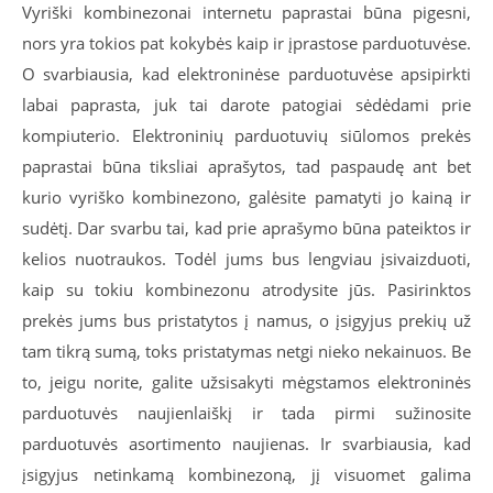
Vyriški kombinezonai internetu paprastai būna pigesni,
nors yra tokios pat kokybės kaip ir įprastose parduotuvėse.
O svarbiausia, kad elektroninėse parduotuvėse apsipirkti
labai paprasta, juk tai darote patogiai sėdėdami prie
kompiuterio. Elektroninių parduotuvių siūlomos prekės
paprastai būna tiksliai aprašytos, tad paspaudę ant bet
kurio vyriško kombinezono, galėsite pamatyti jo kainą ir
sudėtį. Dar svarbu tai, kad prie aprašymo būna pateiktos ir
kelios nuotraukos. Todėl jums bus lengviau įsivaizduoti,
kaip su tokiu kombinezonu atrodysite jūs. Pasirinktos
prekės jums bus pristatytos į namus, o įsigyjus prekių už
tam tikrą sumą, toks pristatymas netgi nieko nekainuos. Be
to, jeigu norite, galite užsisakyti mėgstamos elektroninės
parduotuvės naujienlaiškį ir tada pirmi sužinosite
parduotuvės asortimento naujienas. Ir svarbiausia, kad
įsigyjus netinkamą kombinezoną, jį visuomet galima