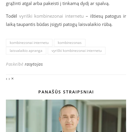
grąžinti atgal arba pakeisti į tinkamą dydį ar spalvą.
Todėl
vyriški kombinezonai internetu
– ištiesų patogus ir
laiką taupantis būdas įsigyti patogų laisvalaikio rūbą.
kombinezonai internetu
kombinezonas
laisvalaikio apranga
vyriški kombinezonai internetu
Paskelbė
rasytojas
‹
›
×
PANAŠŪS STRAIPSNIAI