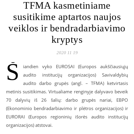
TFMA kasmetiniame
susitikime aptartos naujos
veiklos ir bendradarbiavimo
kryptys
2020 11 19
Š
iandien vyko EUROSAI (Europos aukščiausiųjų
audito institucijų organizacijos) Savivaldybių
audito darbo grupės (angl. – TFMA) ketvirtasis
metinis susitikimas. Virtualiame renginyje dalyvavo beveik
70 dalyvių iš 26 šalių: darbo grupės nariai, EBPO
(Ekonominio bendradarbiavimo ir plėtros organizacijos) ir
EURORAI (Europos regioninių išorės audito institucijų
organizacijos) atstovai.