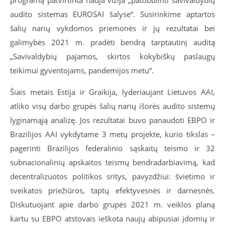
programą patvirtinta nauja vizija „patobulinti savivaldybių
audito sistemas EUROSAI šalyse“. Susirinkime aptartos
šalių narių vykdomos priemonės ir jų rezultatai bei
galimybės 2021 m. pradėti bendrą tarptautinį auditą
„Savivaldybių pajamos, skirtos kokybiškų paslaugų
teikimui gyventojams, pandemijos metu“.
Šiais metais Estija ir Graikija, lyderiaujant Lietuvos AAI,
atliko visų darbo grupės šalių narių išorės audito sistemų
lyginamąją analizę. Jos rezultatai buvo panaudoti EBPO ir
Brazilijos AAI vykdytame 3 metų projekte, kurio tikslas –
pagerinti Brazilijos federalinio sąskaitų teismo ir 32
subnacionalinių apskaitos teismų bendradarbiavimą, kad
decentralizuotos politikos sritys, pavyzdžiui: švietimo ir
sveikatos priežiūros, taptų efektyvesnės ir darnesnės.
Diskutuojant apie darbo grupės 2021 m. veiklos planą
kartu su EBPO atstovais ieškota naujų abipusiai įdomių ir