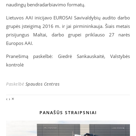
naudingų bendradarbiavimo formatų.
Lietuvos AAI inicijavo EUROSAI Savivaldybių audito darbo
grupės įsteigimą 2016 m. ir jai pirmininkauja. Šiais metais
prisijungus Maltai, darbo grupei priklauso 27 narės
Europos AAI.
Pranešimą paskelbė: Giedrė Sankauskaitė, Valstybės
kontrolė
Paskelbė
Spaudos Centras
‹
›
×
PANAŠŪS STRAIPSNIAI