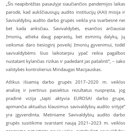
„Šis neapibrėžtas pasaulyje siaučiančios pandemijos laikas
parodė, kad aukščiausiųjų audito institucijų (AAI) misija ir
Savivaldybių audito darbo grupės veikla yra svarbesnė nei
bet kada anksčiau. Savivaldybės, esančios arčiausiai
žmonių, atlieka daug paprastų, bet esminių dalykų, jų
veiksmai daro tiesioginį poveikį žmonių gyvenimui, todėl
savivaldybėms šiuo laikotarpiu ypač reikia pagalbos
nustatant kylančias rizikas ir padedant jas pašalinti“, – sako
valstybės kontrolierius Mindaugas Macijauskas.
Atlikus išsamią darbo grupės 2017–2020 m. veiklos
analizę ir įvertinus pasiektus rezultatus nuspręsta, jog
pradinė vizija „tapti aktyvia EUROSAI darbo grupe,
apimančia aktualius klausimus savivaldybių audito srityje“
yra įgyvendinta. Metiniame Savivaldybių audito darbo
grupės susitikime svarstant naują 2021–2023 m. veiklos