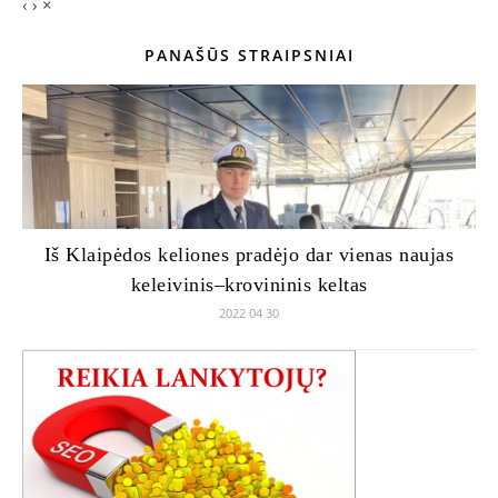
‹
›
×
PANAŠŪS STRAIPSNIAI
Iš Klaipėdos keliones pradėjo dar vienas naujas
keleivinis–krovininis keltas
2022 04 30