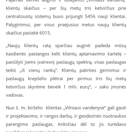
klientų skaičius – per šių metų tris ketvirčius prie
centralizuotų sistemų buvo prijungti 5456 nauji klientai.
Palyginimui, per visus praėjusius metus naujų klientų
skaičius pasiekė 6015.
„Naujų klientų ratą sparčiau auginti padeda mūsų
kasdienės pastangos kelti klientų aptarnavimo kartelę –
pasiūlyti jiems įvairesnį paslaugų spektrą, visas paslaugas
teikti „iš vienų rankų“. Klientų patirties gerinimui ir
paslaugų krepšelio plėtrai per pirmus tris šių metų
ketvirčius skyrėme beveik 1 mln. eurų“, – sako įmonės
vadovas.
Nuo š. m. birželio klientas „Vilniaus vandenyse“ gali gauti
ir projektavimo, ir rangos darbų, ir geodezinės nuotraukos
parengimo paslaugas. Anksčiau dėl to jis turėdavo