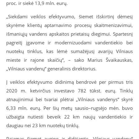
proc. ir siekė 13,9 mln. eurų.
„Siekdami veiklos efektyvumo, šiemet išskirtinį dėmesį
skyrėme klientų aptarnavimo procesų skaitmenizavimui,
išmaniųjų vandens apskaitos prietaisų diegimui. Spartesnį
pagreitį įgavome ir modernizuodami vandentiekio bei
nuotekų tinklus, kas lėmė sumažėjusį avarijų Vilniaus
mieste ir rajone skaičių“, – sako Marius Švaikauskas,
„Vilniaus vandenų“ generalinis direktorius.
Į veiklos efektyvumo didinimą bendrovė per pirmus tris
2020 m. ketvirčius investavo 782 tūkst. eurų. Tinklų
atnaujinimui bei tvariai plėtrai „Vilniaus vandenys“ skyrė
6,33 mln. eurų. Per šių metų sausio–rugsėjo mėn. buvo
užbaigta nutiesti beveik 22 km naujų vandentiekio ir
daugiau nei 23 km nuotekų tinklų.
Pajamas šiemet augino ir didėjantis „Vilniaus vandenų“