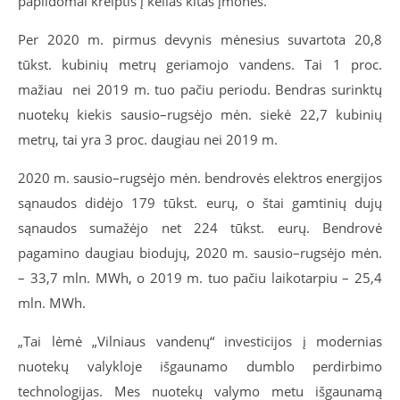
papildomai kreiptis į kelias kitas įmones.
Per 2020 m. pirmus devynis mėnesius suvartota 20,8
tūkst. kubinių metrų geriamojo vandens. Tai 1 proc.
mažiau nei 2019 m. tuo pačiu periodu. Bendras surinktų
nuotekų kiekis sausio–rugsėjo mėn. siekė 22,7 kubinių
metrų, tai yra 3 proc. daugiau nei 2019 m.
2020 m. sausio–rugsėjo mėn. bendrovės elektros energijos
sąnaudos didėjo 179 tūkst. eurų, o štai gamtinių dujų
sąnaudos sumažėjo net 224 tūkst. eurų. Bendrovė
pagamino daugiau biodujų, 2020 m. sausio–rugsėjo mėn.
– 33,7 mln. MWh, o 2019 m. tuo pačiu laikotarpiu – 25,4
mln. MWh.
„Tai lėmė „Vilniaus vandenų“ investicijos į modernias
nuotekų valykloje išgaunamo dumblo perdirbimo
technologijas. Mes nuotekų valymo metu išgaunamą