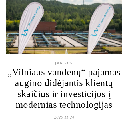
ĮVAIRŪS
„Vilniaus vandenų“ pajamas
augino didėjantis klientų
skaičius ir investicijos į
modernias technologijas
2020 11 24