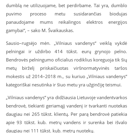
dumblą ne utilizuojame, bet perdirbame. Tai yra, dumblo
puvimo proceso metu susidarančias biodujas
panaudojame mums reikalingos elektros energijos
gamybai“, – sako M. Švaikauskas.
Sausio–rugsėjo mėn. „Vilniaus vandenys“ veiklą vykdė
pelningai ir uždirbo 414 tūkst. eurų grynojo pelno.
Bendrovės pelningumo oficialius rodiklius koreguoja tik šių
metų birželį priskaičiuotas viršnormatyvinės taršos
mokestis už 2014–2018 m., su kuriuo „Vilniaus vandenys“
kategoriškai nesutinka ir šiuo metu yra užginčiję teismui.
„Vilniaus vandenys“ yra didžiausia Lietuvoje vandentvarkos
bendrovė, tiekianti geriamąjį vandenį ir tvarkanti nuotekas
daugiau nei 265 tūkst. klientų. Per parą bendrovė patiekia
apie 93 tūkst. kub. metrų vandens ir surenka bei išvalo
daugiau nei 111 tūkst. kub. metrų nuotekų.