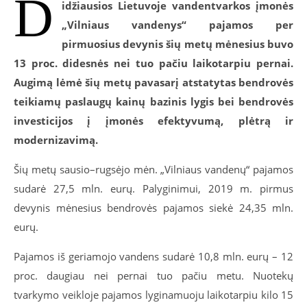
D
idžiausios Lietuvoje vandentvarkos įmonės
„Vilniaus vandenys“ pajamos per
pirmuosius devynis šių metų mėnesius buvo
13 proc. didesnės nei tuo pačiu laikotarpiu pernai.
Augimą lėmė šių metų pavasarį atstatytas bendrovės
teikiamų paslaugų kainų bazinis lygis bei bendrovės
investicijos į įmonės efektyvumą, plėtrą ir
modernizavimą.
Šių metų sausio–rugsėjo mėn. „Vilniaus vandenų“ pajamos
sudarė 27,5 mln. eurų. Palyginimui, 2019 m. pirmus
devynis mėnesius bendrovės pajamos siekė 24,35 mln.
eurų.
Pajamos iš geriamojo vandens sudarė 10,8 mln. eurų – 12
proc. daugiau nei pernai tuo pačiu metu. Nuotekų
tvarkymo veikloje pajamos lyginamuoju laikotarpiu kilo 15