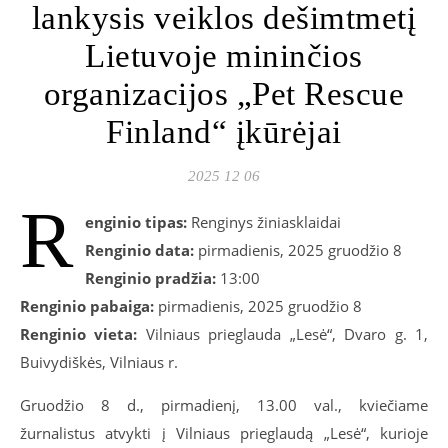
lankysis veiklos dešimtmetį
Lietuvoje mininčios
organizacijos „Pet Rescue
Finland“ įkūrėjai
2025 12 06
R
enginio tipas:
Renginys žiniasklaidai
Renginio data:
pirmadienis, 2025 gruodžio 8
Renginio pradžia:
13:00
Renginio pabaiga:
pirmadienis, 2025 gruodžio 8
Renginio vieta:
Vilniaus prieglauda „Lesė“, Dvaro g. 1,
Buivydiškės, Vilniaus r.
Gruodžio
8 d.
, pirmadienį,
13.00 val., kv
iečiame
žurnalistus atvykti į Vilniaus prieglaudą „Lesė“, kurioje