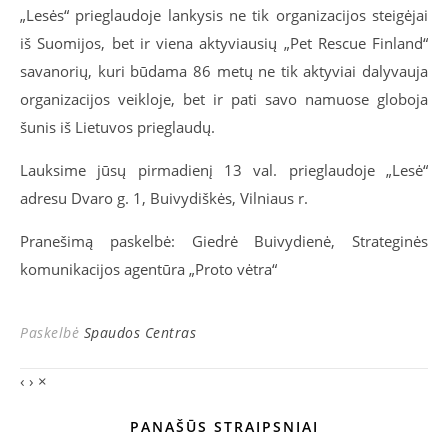
„Lesės“ prieglaudoje lankysis ne tik organizacijos steigėjai
iš Suomijos, bet ir viena aktyviausių „Pet Rescue Finland“
savanorių, kuri būdama
86 met
ų ne tik aktyviai dalyvauja
organizacijos veikloje, bet ir pati savo namuose globoja
šunis iš Lietuvos prieglaudų.
Lauksime jūsų pirmadienį
13 val.
prieglaudoje „Lesė“
adresu Dvaro g.
1, Buivydi
škės, Vilniaus r.
Pranešimą paskelbė: Giedrė Buivydienė, Strateginės
komunikacijos agentūra „Proto vėtra“
Paskelbė
Spaudos Centras
‹
›
×
PANAŠŪS STRAIPSNIAI