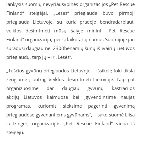
lankysis suomių nevyriausybinės organizacijos „Pet Rescue
Finland“ steigėjai. „Lesės“ prieglauda buvo pirmoji
prieglauda Lietuvoje, su kuria pradėjo bendradarbiauti
veiklos dešimtmetį mūsų šalyje mininti „Pet Rescue
Finland“ organizacija, per šį laikotarpį namus Suomijoje jau
suradusi daugiau nei
2300
benamių šunų iš įvairių Lietuvos
prieglaudų, tarp jų – ir „Lesės“.
„Tuščios gyvūnų prieglaudos Lietuvoje – išsikėlę tokį tikslą
žengiame į antrąjį veiklos dešimtmetį Lietuvoje. Taip pat
organizuosime dar daugiau gyvūnų kastracijos
akcijų Lietuvos kaimuose bei įgyvendinsime naujas
programas, kuriomis sieksime pagerinti gyvenimą
prieglaudose gyvenantiems gyvūnams“, – sako suomė Liisa
Leitzinger, organizacijos „Pet Rescue Finland“ viena iš
steigėjų.