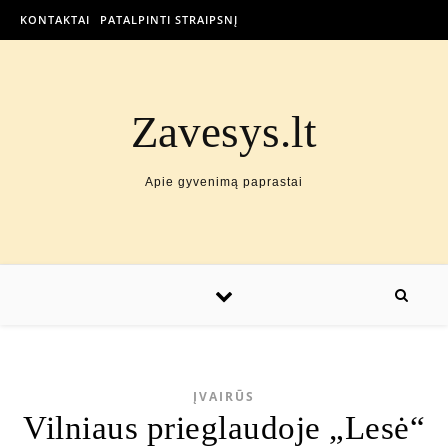
KONTAKTAI
PATALPINTI STRAIPSNĮ
Zavesys.lt
Apie gyvenimą paprastai
ĮVAIRŪS
Vilniaus prieglaudoje „Lesė“