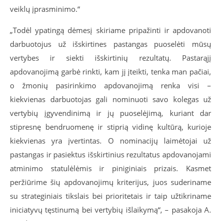
veiklų įprasminimo.“
„Todėl ypatingą dėmesį skiriame pripažinti ir apdovanoti
darbuotojus už išskirtines pastangas puoselėti mūsų
vertybes ir siekti išskirtinių rezultatų. Pastarąjį
apdovanojimą garbė rinkti, kam jį įteikti, tenka man pačiai,
o žmonių pasirinkimo apdovanojimą renka visi –
kiekvienas darbuotojas gali nominuoti savo kolegas už
vertybių įgyvendinimą ir jų puoselėjimą, kuriant dar
stipresnę bendruomenę ir stiprią vidinę kultūrą, kurioje
kiekvienas yra įvertintas. O nominacijų laimėtojai už
pastangas ir pasiektus išskirtinius rezultatus apdovanojami
atminimo statulėlėmis ir piniginiais prizais. Kasmet
peržiūrime šių apdovanojimų kriterijus, juos suderiname
su strateginiais tikslais bei prioritetais ir taip užtikriname
iniciatyvų tęstinumą bei vertybių išlaikymą“, – pasakoja A.