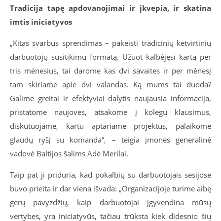
Tradicija tapę apdovanojimai ir įkvepia, ir skatina
imtis iniciatyvos
„Kitas svarbus sprendimas – pakeisti tradicinių ketvirtinių
darbuotojų susitikimų formatą. Užuot kalbėjęsi kartą per
tris mėnesius, tai darome kas dvi savaites ir per mėnesį
tam skiriame apie dvi valandas. Ką mums tai duoda?
Galime greitai ir efektyviai dalytis naujausia informacija,
pristatome naujoves, atsakome į kolegų klausimus,
diskutuojame, kartu aptariame projektus, palaikome
glaudų ryšį su komanda“, – teigia įmonės generalinė
vadovė Baltijos šalims Adė Merilai.
Taip pat ji priduria, kad pokalbių su darbuotojais sesijose
buvo prieita ir dar viena išvada: „Organizacijoje turime aibę
gerų pavyzdžių, kaip darbuotojai įgyvendina mūsų
vertybes, yra iniciatyvūs, tačiau trūksta kiek didesnio šių