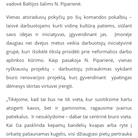
vadovė Baltijos šalims N. Piparienė.
Vienas atsiradusių pokyčių po šių komandos pokalbių –
laisvė darbuotojams kurti vidinę kultūrą patiems, siūlant
savo idėjas ir iniciatyvas, įgyvendinant jas. Įmonėje
daugiau nei dvejus metus veikia darbuotojų iniciatyvinė
grupė, kuri išsikėlė tikslą prisidėti prie neformalios darbo
aplinkos kūrimo. Kaip pasakoja N. Piparienė, vienas
ryškiausių projektų – darbuotojų įsitraukimas vykdant
biuro renovacijos projektą, kurį gyvendinant ypatingas
dėmesys skirtas virtuvei įrengti.
„Tikėjome, kad tai bus ne tik vieta, kur susitiksime kartu
atsigerti kavos, bet ir gaminsime, ragausime įvairius
patiekalus. Ir nesuklydome – dabar tai centrinė biuro vieta.
Kai čia pasklinda kepamų bandelių kvapas arba ryte į
orkaitę pašaunamas kugelis, visi džiaugiasi pietų pertrauka