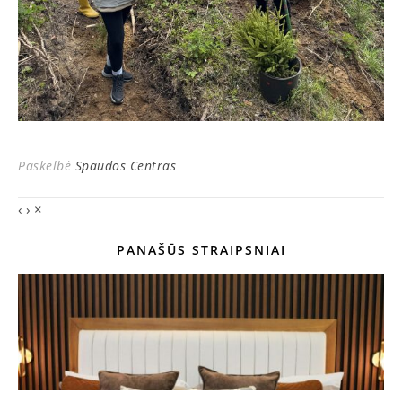
Paskelbė
Spaudos Centras
‹
›
×
PANAŠŪS STRAIPSNIAI