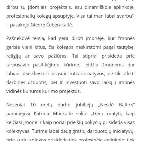
dirbu su įdomiais projektais, esu dinamiškoje aplinkoje,
profesionalių kolegų apsuptyje. Visa tai man labai svarbu“,
– pasakoja Giedrė Čeberakaitė.
Pašnekovė teigia, kad gera dirbti įmonėje, kur žmonės
gerbia vieni kitus, čia kolegos neskirstomi pagal tautybę,
religiją ar savo pažiūras. Tai stipriai prisideda prie
tarpusavio pasitikėjimo kūrimo, leidžia žmonėms dar
labiau atsiskleisti ir drąsiai imtis iniciatyvos, ne tik atlikti
darbines užduotis, bet ir investuoti savo laiką į įmonės
vidinės kultūros kūrimo projektus.
Neseniai 10 metų darbo jubiliejų „Nestlé Baltics“
paminėjusi Katrina Mockaitė sako: „Gera matyti, kaip
keičiasi įmonė ir kaip noriai prie šių pokyčių prisideda visas
kolektyvas. Turime labai daug gražių darbuotojų iniciatyvų,
prie kurių kolegos prisideda tiek profesinėje aplinkoje, tiek