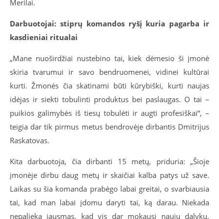
Merilai.
Darbuotojai: stiprų komandos ryšį kuria pagarba ir
kasdieniai ritualai
„Mane nuoširdžiai nustebino tai, kiek dėmesio ši įmonė
skiria tvarumui ir savo bendruomenei, vidinei kultūrai
kurti. Žmonės čia skatinami būti kūrybiški, kurti naujas
idėjas ir siekti tobulinti produktus bei paslaugas. O tai –
puikios galimybės iš tiesų tobulėti ir augti profesiškai“, –
teigia dar tik pirmus metus bendrovėje dirbantis Dmitrijus
Raskatovas.
Kita darbuotoja, čia dirbanti 15 metų, priduria: „Šioje
įmonėje dirbu daug metų ir skaičiai kalba patys už save.
Laikas su šia komanda prabėgo labai greitai, o svarbiausia
tai, kad man labai įdomu daryti tai, ką darau. Niekada
nepalieka jausmas, kad vis dar mokausi naujų dalykų,