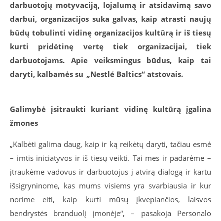
darbuotojų motyvaciją, lojalumą ir atsidavimą savo
darbui, organizacijos suka galvas, kaip atrasti naujų
būdų tobulinti vidinę organizacijos kultūrą ir iš tiesų
kurti pridėtinę vertę tiek organizacijai, tiek
darbuotojams. Apie veiksmingus būdus, kaip tai
daryti, kalbamės su „Nestlé Baltics“ atstovais.
Galimybė įsitraukti kuriant vidinę kultūrą įgalina
žmones
„Kalbėti galima daug, kaip ir ką reikėtų daryti, tačiau esmė
– imtis iniciatyvos ir iš tiesų veikti. Tai mes ir padarėme –
įtraukėme vadovus ir darbuotojus į atvirą dialogą ir kartu
išsigryninome, kas mums visiems yra svarbiausia ir kur
norime eiti, kaip kurti mūsų įkvepiančios, laisvos
bendrystės branduolį įmonėje“, – pasakoja Personalo