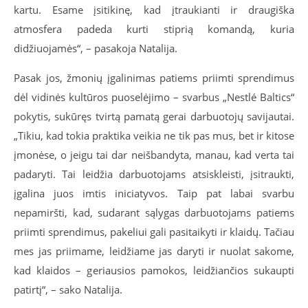
kartu. Esame įsitikinę, kad įtraukianti ir draugiška
atmosfera padeda kurti stiprią komandą, kuria
didžiuojamės“, – pasakoja Natalija.
Pasak jos, žmonių įgalinimas patiems priimti sprendimus
dėl vidinės kultūros puoselėjimo – svarbus „Nestlé Baltics“
pokytis, sukūręs tvirtą pamatą gerai darbuotojų savijautai.
„Tikiu, kad tokia praktika veikia ne tik pas mus, bet ir kitose
įmonėse, o jeigu tai dar neišbandyta, manau, kad verta tai
padaryti. Tai leidžia darbuotojams atsiskleisti, įsitraukti,
įgalina juos imtis iniciatyvos. Taip pat labai svarbu
nepamiršti, kad, sudarant sąlygas darbuotojams patiems
priimti sprendimus, pakeliui gali pasitaikyti ir klaidų. Tačiau
mes jas priimame, leidžiame jas daryti ir nuolat sakome,
kad klaidos – geriausios pamokos, leidžiančios sukaupti
patirtį“, – sako Natalija.