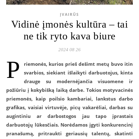
ĮVAIRŪS
Vidinė įmonės kultūra – tai
ne tik ryto kava biure
2024 08 26
P
riemonės, kurios prieš dešimt metų buvo itin
svarbios, siekiant išlaikyti darbuotojus, kinta
drauge su modernėjančia visuomene ir
požiūriu į kokybišką laiką darbe. Tokios motyvacinės
priemonės, kaip poilsio kambariai, lankstus darbo
grafikas, vaisiai virtuvėje, picų vakarėliai, darbas su
augintiniu ar darbostogos jau tapo įprastais
darbuotojų lūkesčiais. Norėdamos įgyti konkurencinį
pranašumą, pritraukti geriausių talentų, skatinti