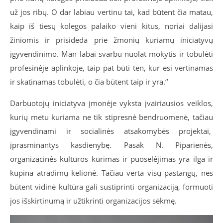
už jos ribų. O dar labiau vertinu tai, kad būtent čia matau,
kaip iš tiesų kolegos palaiko vieni kitus, noriai dalijasi
žiniomis ir prisideda prie žmonių kuriamų iniciatyvų
įgyvendinimo. Man labai svarbu nuolat mokytis ir tobulėti
profesinėje aplinkoje, taip pat būti ten, kur esi vertinamas
ir skatinamas tobulėti, o čia būtent taip ir yra.“
Darbuotojų iniciatyva įmonėje vyksta įvairiausios veiklos,
kurių metu kuriama ne tik stipresnė bendruomenė, tačiau
įgyvendinami ir socialinės atsakomybės projektai,
įprasminantys kasdienybę. Pasak N. Piparienės,
organizacinės kultūros kūrimas ir puoselėjimas yra ilga ir
kupina atradimų kelionė. Tačiau verta visų pastangų, nes
būtent vidinė kultūra gali sustiprinti organizaciją, formuoti
jos išskirtinumą ir užtikrinti organizacijos sėkmę.