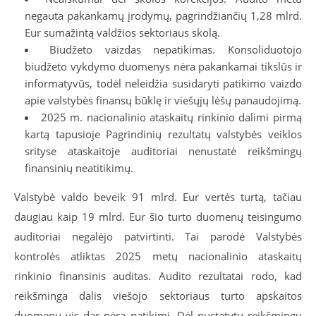
negauta pakankamų įrodymų, pagrindžiančių 1,28 mlrd.
Eur sumažintą valdžios sektoriaus skolą.
Biudžeto vaizdas nepatikimas. Konsoliduotojo
biudžeto vykdymo duomenys nėra pakankamai tikslūs ir
informatyvūs, todėl neleidžia susidaryti patikimo vaizdo
apie valstybės finansų būklę ir viešųjų lėšų panaudojimą.
2025 m. nacionalinio ataskaitų rinkinio dalimi pirmą
kartą tapusioje Pagrindinių rezultatų valstybės veiklos
srityse ataskaitoje auditoriai nenustatė reikšmingų
finansinių neatitikimų.
V
alstybė valdo beveik 91 mlrd. Eur vertės turtą, tačiau
daugiau kaip 19 mlrd. Eur šio turto duomenų teisingumo
auditoriai negalėjo patvirtinti. Tai parodė Valstybės
kontrolės atliktas 2025 metų nacionalinio ataskaitų
rinkinio finansinis auditas. Audito rezultatai rodo, kad
reikšminga dalis viešojo sektoriaus turto apskaitos
duomenų vis dar nėra patikimi. Dėl nustatytų reikšmingų