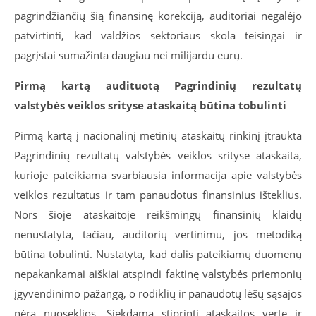
pagrindžiančių šią finansinę korekciją, auditoriai negalėjo
patvirtinti, kad valdžios sektoriaus skola teisingai ir
pagrįstai sumažinta daugiau nei milijardu eurų.
Pirmą kartą audituotą Pagrindinių rezultatų
valstybės veiklos srityse ataskaitą būtina tobulinti
Pirmą kartą į nacionalinį metinių ataskaitų rinkinį įtraukta
Pagrindinių rezultatų valstybės veiklos srityse ataskaita,
kurioje pateikiama svarbiausia informacija apie valstybės
veiklos rezultatus ir tam panaudotus finansinius išteklius.
Nors šioje ataskaitoje reikšmingų finansinių klaidų
nenustatyta, tačiau, auditorių vertinimu, jos metodiką
būtina tobulinti. Nustatyta, kad dalis pateikiamų duomenų
nepakankamai aiškiai atspindi faktinę valstybės priemonių
įgyvendinimo pažangą, o rodiklių ir panaudotų lėšų sąsajos
nėra nuoseklios. Siekdama stiprinti ataskaitos vertę ir