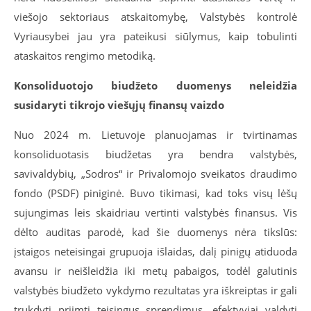
viešojo sektoriaus atskaitomybę, Valstybės kontrolė
Vyriausybei jau yra pateikusi siūlymus, kaip tobulinti
ataskaitos rengimo metodiką.
Konsoliduotojo biudžeto duomenys neleidžia
susidaryti tikrojo viešųjų finansų vaizdo
Nuo 2024 m. Lietuvoje planuojamas ir tvirtinamas
konsoliduotasis biudžetas yra bendra valstybės,
savivaldybių, „Sodros“ ir Privalomojo sveikatos draudimo
fondo (PSDF) piniginė. Buvo tikimasi, kad toks visų lėšų
sujungimas leis skaidriau vertinti valstybės finansus. Vis
dėlto auditas parodė, kad šie duomenys nėra tikslūs:
įstaigos neteisingai grupuoja išlaidas, dalį pinigų atiduoda
avansu ir neišleidžia iki metų pabaigos, todėl galutinis
valstybės biudžeto vykdymo rezultatas yra iškreiptas ir gali
trukdyti priimti teisingus sprendimus, efektyviai valdyti