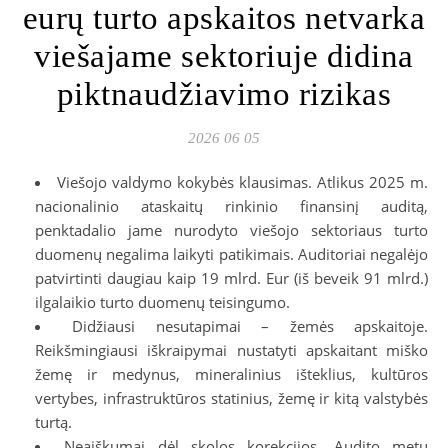
eurų turto apskaitos netvarka
viešajame sektoriuje didina
piktnaudžiavimo rizikas
2026 06 05
Viešojo valdymo kokybės klausimas. Atlikus 2025 m.
nacionalinio ataskaitų rinkinio finansinį auditą,
penktadalio jame nurodyto viešojo sektoriaus turto
duomenų negalima laikyti patikimais. Auditoriai negalėjo
patvirtinti daugiau kaip 19 mlrd. Eur (iš beveik 91 mlrd.)
ilgalaikio turto duomenų teisingumo.
Didžiausi nesutapimai – žemės apskaitoje.
Reikšmingiausi iškraipymai nustatyti apskaitant miško
žemę ir medynus, mineralinius išteklius, kultūros
vertybes, infrastruktūros statinius, žemę ir kitą valstybės
turtą.
Neaiškumai dėl skolos korekcijos. Audito metu