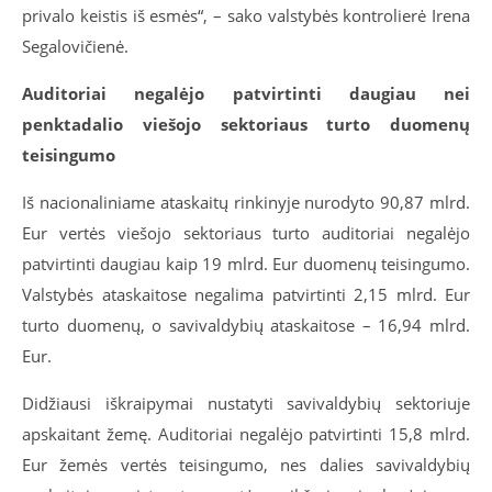
privalo keistis iš esmės“, – sako valstybės kontrolierė Irena
Segalovičienė.
Auditoriai negalėjo patvirtinti daugiau nei
penktadalio viešojo sektoriaus turto duomenų
teisingumo
Iš nacionaliniame ataskaitų rinkinyje nurodyto 90,87 mlrd.
Eur vertės viešojo sektoriaus turto auditoriai negalėjo
patvirtinti daugiau kaip 19 mlrd. Eur duomenų teisingumo.
Valstybės ataskaitose negalima patvirtinti 2,15 mlrd. Eur
turto duomenų, o savivaldybių ataskaitose – 16,94 mlrd.
Eur.
Didžiausi iškraipymai nustatyti savivaldybių sektoriuje
apskaitant žemę. Auditoriai negalėjo patvirtinti 15,8 mlrd.
Eur žemės vertės teisingumo, nes dalies savivaldybių