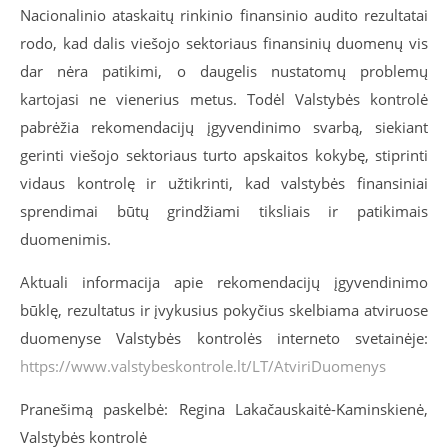
Nacionalinio ataskaitų rinkinio finansini
o audito rezultatai
rodo, kad dalis viešojo sektoriaus finansinių duomenų vis
dar nėra patikimi, o daugelis nustatomų problemų
kartojasi ne vienerius metus. Todėl Valstybės kontrolė
pabrėžia rekomendacijų įgyvendinimo svarbą, siekiant
gerinti viešojo sektoriaus turto apskaitos kokybę, stiprinti
vidaus kontrolę ir užtikrinti, kad valstybės finansiniai
sprendimai būtų grindžiami tiksliais ir patikimais
duomenimis.
Aktuali informacija apie rekomendacijų įgyvendinimo
būklę, rezultatus ir įvykusius pokyčius skelbiama atviruose
duomenyse Valstybės kontrolės interneto svetainėje:
https://www.valstybeskontrole.lt/LT/AtviriDuomenys
Pranešimą paskelbė: Regina Lakačauskaitė-Kaminskienė,
Valstybės kontrolė