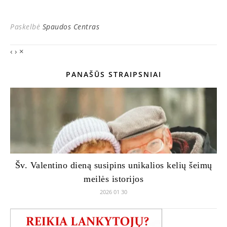
Paskelbė
Spaudos Centras
‹
›
×
PANAŠŪS STRAIPSNIAI
Šv. Valentino dieną susipins unikalios kelių šeimų
meilės istorijos
2026 01 30