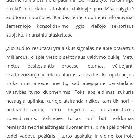
struktūrinių klaidų ataskaitų rinkinyje pareikšta sąlyginė
auditorių nuomonė. Klaidas lėmė duomenų iškraipymai
žemesniojo konsolidavimo lygio viešojo sektoriaus
subjektų finansinių ataskaitose.
„Šio audito rezultatai yra aiškus signalas ne apie prarastus
milijardus, o apie viešojo sektoriaus valdymo būklę. Metų
metus besitęsiantis procesų lėtumas, vėluojanti
skaitmenizacija ir elementarios apskaitos kompetencijos
stoka mus atvedė prie to, kad abejojame penktadalio
valstybės turto duomenimis. Toks apsileidimas sukuria
nesaugią aplinką, kurioje atsiranda rizikos kam tik nori –
piktnaudžiavimui, turto dingimui ar neracionaliems
sprendimams. Valstybės turtas turi būti valdomas
remiantis nepriekaištingais duomenimis, o ne spėlionėmis,
todėl vadovų požiūris į turto apskaitą ir vidinę kontrolę