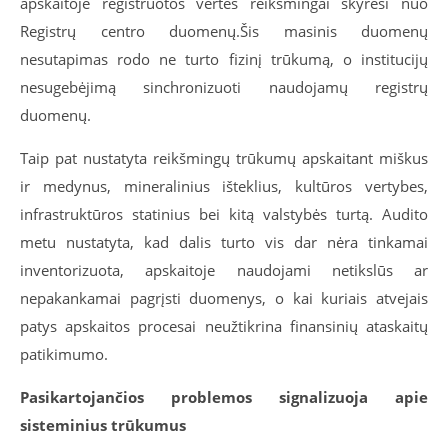
apskaitoje registruotos vertės reikšmingai skyrėsi nuo
Registrų centro duomenų.
Šis masinis duomenų
nesutapimas rodo ne turto fizinį trūkumą, o institucijų
nesugebėjimą sinchronizuoti naudojamų registrų
duomenų.
Taip pat nustatyta reikšmingų trūkumų apskaitant miškus
ir medynus, mineralinius išteklius, kultūros vertybes,
infrastruktūros statinius bei kitą valstybės turtą. Audito
metu nustatyta, kad dalis turto vis dar nėra tinkamai
inventorizuota, apskaitoje naudojami netikslūs ar
nepakankamai pagrįsti duomenys, o kai kuriais atvejais
patys apskaitos procesai neužtikrina finansinių ataskaitų
patikimumo.
Pasikartojančios problemos signalizuoja apie
sisteminius trūkumus