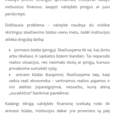
viešuosius finansus, taupyti valstybės pinigus ar juos
perskirstyti.
Didžiausia problema – valstybė naudoja du visiškai
skirtingus skaičiavimo būdus vienu metu, todėl institucijos
atlieka dvigubą darbą:
pirmasis būdas (pinigų). Skaičiuojama tik tai, kas įkrito
arba iškeliavo iš sąskaitos būtent šiandien. Tai neparodo
realios situacijos, nes nesimato skolų ar pinigų, kuriuos
privalėsime sumokėti rytoj;
antrasis būdas (kaupimo). Skaičiuojama taip, kaip
veikia reali ekonomika – vertinamos realios pajamos ir
visi ateities įsipareigojimai, nesvarbu, kurią dieną
„suvaikščios“ bankiniai pavedimai.
Kadangi tikrąją valstybės finansinę sveikatą rodo tik
antrasis būdas, institucijos dabar yra priverstos tą patį