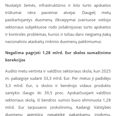
Nustatyti žemės, infrastruktūros ir kito turto apskaitos
trūkumai nėra pavieniai atvejai. Daugelį metų
pasikartojantys duomenų iškraipymai įvairiuose viešojo
sektoriaus subjektuose rodo įsišaknijusias turto apskaitos
ir kontrolės problemas, kurios ir toliau daro neigiamą įtaką
nacionalinio ataskaitų rinkinio duomenų patikimumui.
Negalima pagrįsti 1,28 mlrd. Eur skolos sumažinimo
korekcijos
Audito metu vertinta ir valdžios sektoriaus skola, kuri 2025
m. pabaigoje sudarė 33,3 mlrd. Eur. Per metus ji padidėjo
3,3 mlrd. Eur, o skolos ir bendrojo vidaus produkto
santykis išaugo iki 39,5 proc. Apskaičiuojant valdžios
sektoriaus skolą, iš bendros sumos buvo eliminuota 1,28
mlrd. Eur tarpusavio įsiskolinimų. Kadangi Valstybės
duomenų agentūra nepateikė pakankamų įrodymų,