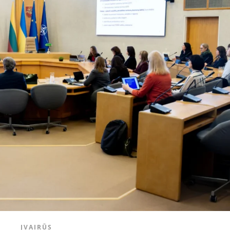
ĮVAIRŪS