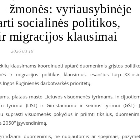
s – žmonės: vyriausybinėje
rti socialinės politikos,
ir migracijos klausimai
2026 03 19
eklių klausimams koordinuoti aptarė duomenimis grįstos politik
nės ir migracijos politikos klausimus, esančius tarp XX-osi
s Ingos Ruginienės darbotvarkės prioritetų.
iams, plataus masto Lietuvos visuomenės tyrimams, inicijuotie
niam tyrimui (LIST) ir Gimstamumo ir šeimos tyrimui (GŠT). 
au suprasti visuomenės pokyčius ir priimti tikslius, duomenim
va 2050“ įgyvendinimą.
i grindžiami duomenimis, ne nuojautomis ar spėjimais, pažymė