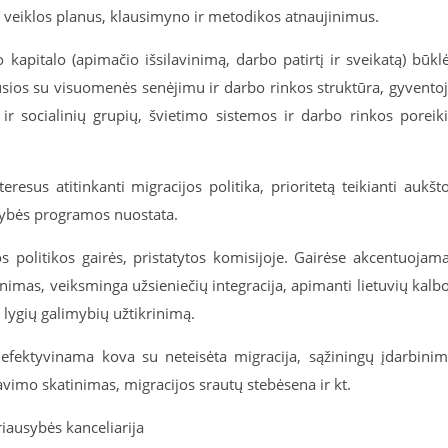
ŠT veiklos planus, klausimyno ir metodikos atnaujinimus.
kapitalo (apimačio išsilavinimą, darbo patirtį ir sveikatą) būkl
ijusios su visuomenės senėjimu ir darbo rinkos struktūra, gyvento
ir socialinių grupių, švietimo sistemos ir darbo rinkos poreik
eresus atitinkanti migracijos politika, prioritetą teikianti aukšt
usybės programos nuostata.
os politikos gairės, pristatytos komisijoje. Gairėse akcentuojam
inimas, veiksminga užsieniečių integracija, apimanti lietuvių kalb
 lygių galimybių užtikrinimą.
 efektyvinama kova su neteisėta migracija, sąžiningų įdarbini
avimo skatinimas, migracijos srautų stebėsena ir kt.
iausybės kanceliarija