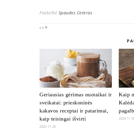
Paskelbė
Spaudos Centras
‹
›
×
PA
Geriausias gėrimas nuotaikai ir
Kaip n
sveikatai: prieskoninės
Kalėda
kakavos receptai ir patarimai,
pagalb
kaip teisingai išvirti
2024 11 3
2022 11 28