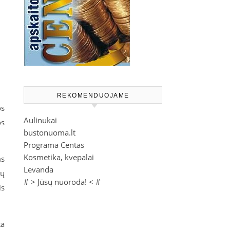
REKOMENDUOJAME
os
Aulinukai
os
bustonuoma.lt
Programa Centas
Kosmetika, kvepalai
ms
Levanda
Jų
# >
Jūsų nuoroda!
< #
is
ta