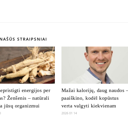
NAŠŪS STRAIPSNIAI
epristigti energijos per
Mažai kalorijų, daug naudos 
s? Ženšenis – natūrali
paaiškino, kodėl kopūstus
a jūsų organizmui
verta valgyti kiekvienam
0
2026 01 14