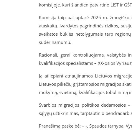
komisijoje, kuri šiandien patvirtino LIST ir G
Komisija taip pat aptarė 2025 m. žmogiškojo 
ataskaitą. Įvardytos pagrindinės rizikos, sus
sveikatos būklės netolygumais tarp regionų 
suderinamumu.
Racionali, gerai kontroliuojama, valstybės int
kvalifikacijos specialistams – XX-osios Vyria
Ją atliepiant atnaujinamos Lietuvos migracij
Lietuvos piliečių grįžtamosios migracijos skat
mokymą, švietimą, kvalifikacijos tobulinimą ir
Svarbios migracijos politikos dedamosios –
sąlygų užtikrinimas, tarptautinio bendradarbi
Pranešimą paskelbė: – -, Spaudos tarnyba, Vyr