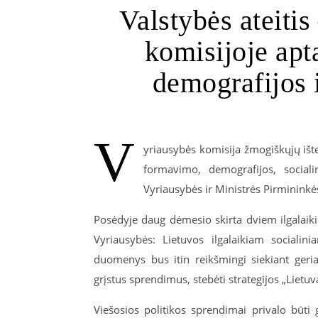
Valstybės ateiti
komisijoje apta
demografijos 
V
yriausybės komisija žmogiškųjų išt
formavimo, demografijos, sociali
Vyriausybės ir Ministrės Pirmininkė
Posėdyje daug dėmesio skirta dviem ilgalaik
Vyriausybės: Lietuvos ilgalaikiam sociali
duomenys bus itin reikšmingi siekiant geri
grįstus sprendimus, stebėti strategijos „Lietu
Viešosios politikos sprendimai privalo būt