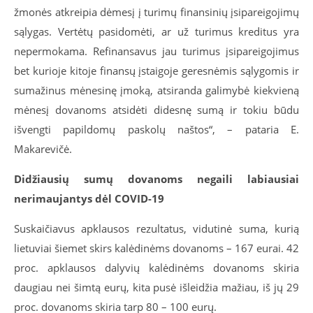
žmonės atkreipia dėmesį į turimų finansinių įsipareigojimų
sąlygas. Vertėtų pasidomėti, ar už turimus kreditus yra
nepermokama. Refinansavus jau turimus įsipareigojimus
bet kurioje kitoje finansų įstaigoje geresnėmis sąlygomis ir
sumažinus mėnesinę įmoką, atsiranda galimybė kiekvieną
mėnesį dovanoms atsidėti didesnę sumą ir tokiu būdu
išvengti papildomų paskolų naštos“, – pataria E.
Makarevičė.
Didžiausių sumų dovanoms negaili labiausiai
nerimaujantys dėl COVID-19
Suskaičiavus apklausos rezultatus, vidutinė suma, kurią
lietuviai šiemet skirs kalėdinėms dovanoms – 167 eurai. 42
proc. apklausos dalyvių kalėdinėms dovanoms skiria
daugiau nei šimtą eurų, kita pusė išleidžia mažiau, iš jų 29
proc. dovanoms skiria tarp 80 – 100 eurų.