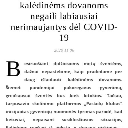
kalėdinėms dovanoms
negaili labiausiai
nerimaujantys dėl COVID-
19
2020 11 06
B
esiruošiant didžiosioms metų šventėms,
dažnai nepastebime, kaip pradedame per
daug išlaidauti kalėdinėms dovanoms.
Šiemet pandemijai pakoregavus gyvenimą,
greičiausiai šventės bus kiek kitokios. Tačiau,
tarpusavio skolinimo platformos „Paskolų klubas“
inicijuotas gyventojų nuomonės tyrimas parodė, kad
lietuviai, nepaisant susiklosčiusios situacijos,
Kalėdoms ruošiasi iš anksto, o dovanų pirkimas –