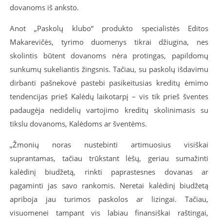
dovanoms iš anksto.
Anot „Paskolų klubo“ produkto specialistės Editos
Makarevičės, tyrimo duomenys tikrai džiugina, nes
skolintis būtent dovanoms nėra protingas, papildomų
sunkumų sukeliantis žingsnis. Tačiau, su paskolų išdavimu
dirbanti pašnekovė pastebi pasikeitusias kreditų ėmimo
tendencijas prieš Kalėdų laikotarpį – vis tik prieš šventes
padaugėja nedidelių vartojimo kreditų skolinimasis su
tikslu dovanoms, Kalėdoms ar šventėms.
„Žmonių noras nustebinti artimuosius visiškai
suprantamas, tačiau trūkstant lėšų, geriau sumažinti
kalėdinį biudžetą, rinkti paprastesnes dovanas ar
pagaminti jas savo rankomis. Neretai kalėdinį biudžetą
apriboja jau turimos paskolos ar lizingai. Tačiau,
visuomenei tampant vis labiau finansiškai raštingai,