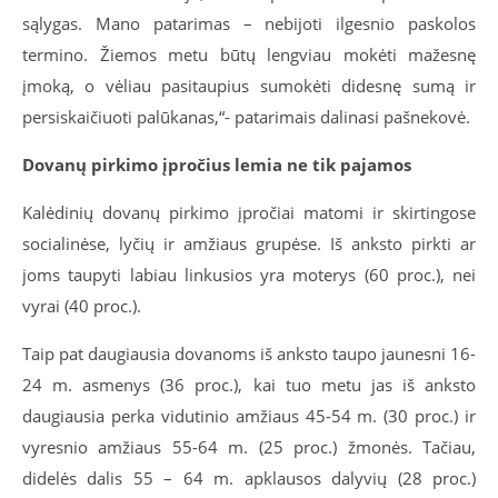
sąlygas. Mano patarimas – nebijoti ilgesnio paskolos
termino. Žiemos metu būtų lengviau mokėti mažesnę
įmoką, o vėliau pasitaupius sumokėti didesnę sumą ir
persiskaičiuoti palūkanas,“- patarimais dalinasi pašnekovė.
Dovanų pirkimo įpročius lemia ne tik pajamos
Kalėdinių dovanų pirkimo įpročiai matomi ir skirtingose
socialinėse, lyčių ir amžiaus grupėse. Iš anksto pirkti ar
joms taupyti labiau linkusios yra moterys (60 proc.), nei
vyrai (40 proc.).
Taip pat daugiausia dovanoms iš anksto taupo jaunesni 16-
24 m. asmenys (36 proc.), kai tuo metu jas iš anksto
daugiausia perka vidutinio amžiaus 45-54 m. (30 proc.) ir
vyresnio amžiaus 55-64 m. (25 proc.) žmonės. Tačiau,
didelės dalis 55 – 64 m. apklausos dalyvių (28 proc.)