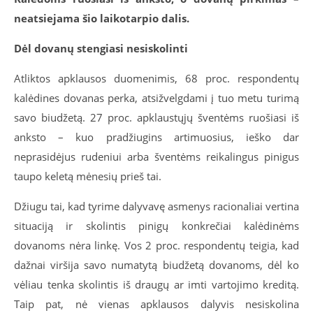
neatsiejama šio laikotarpio dalis.
Dėl dovanų stengiasi nesiskolinti
Atliktos apklausos duomenimis, 68 proc. respondentų
kalėdines dovanas perka, atsižvelgdami į tuo metu turimą
savo biudžetą. 27 proc. apklaustųjų šventėms ruošiasi iš
anksto – kuo pradžiugins artimuosius, ieško dar
neprasidėjus rudeniui arba šventėms reikalingus pinigus
taupo keletą mėnesių prieš tai.
Džiugu tai, kad tyrime dalyvavę asmenys racionaliai vertina
situaciją ir skolintis pinigų konkrečiai kalėdinėms
dovanoms nėra linkę. Vos 2 proc. respondentų teigia, kad
dažnai viršija savo numatytą biudžetą dovanoms, dėl ko
vėliau tenka skolintis iš draugų ar imti vartojimo kreditą.
Taip pat, nė vienas apklausos dalyvis nesiskolina