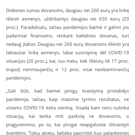
Didesnes sumas dovanoms, daugiau nei 200 eurų yra linkę
išleisti asmenys, uždirbantys daugiau nei 650 eurų (29
proc.). Paradoksalu, tačiau pandemijos baimė ir galimi jos
padariniai finansams, renkant kalėdines dovanas, turi
nedaug įtakos. Daugiau nei 200 eurų dovanoms išleisti yra
labiausiai linkę asmenys, labai susirūpinę dėl COVID-19
situacijos (20 proc.), kai, tuo metu, tiek išleistų tik 17 proc.
truputį nerimaujančių ir 12 proc. visai nesibaiminančių
pandemijos.
„Gali būti, kad šiemet pinigų švaistymą pristabdys
pandemija, tačiau, kaip matome tyrimo rezultatus, ne
visiems COVID-19 kelia nerimą. Visada kam nors nutinka
situacijų, kai tenka imti paskolą ne dovanoms, o
pragyvenimui, po to, kai pinigai neapgalvotai iššvaistyti
šventėms. Tokiu atveju, belieka pasirinkti kuo palankesnes