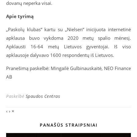
dovanų neperka visai.
Apie tyrimą
„Paskolų klubas“ kartu su „Nielsen“ inicijuota internetinė
apklausa buvo vykdoma 2020 metų spalio mėnesį.
Apklausti 16-64 metų Lietuvos gyventojai. Iš viso
apklausoje dalyvavo 1600 respondentų iš Lietuvos.
Pranešimą paskelbė: Mingailė Gulbinauskaitė, NEO Finance
AB
Paskelbė
Spaudos Centras
‹
›
×
PANAŠŪS STRAIPSNIAI