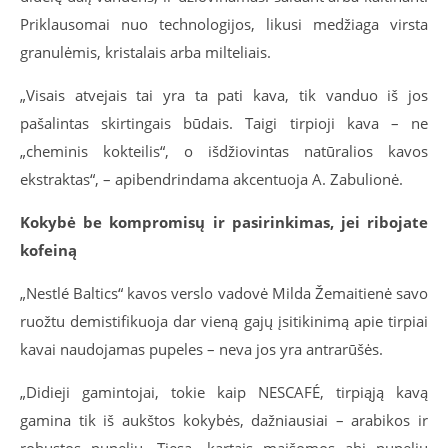
Priklausomai nuo technologijos, likusi medžiaga virsta
granulėmis, kristalais arba milteliais.
„Visais atvejais tai yra ta pati kava, tik vanduo iš jos
pašalintas skirtingais būdais. Taigi tirpioji kava – ne
„cheminis kokteilis“, o išdžiovintas natūralios kavos
ekstraktas“, – apibendrindama akcentuoja A. Zabulionė.
Kokybė be kompromisų ir pasirinkimas, jei ribojate
kofeiną
„Nestlé Baltics“ kavos verslo vadovė Milda Žemaitienė savo
ruožtu demistifikuoja dar vieną gajų įsitikinimą apie tirpiai
kavai naudojamas pupeles – neva jos yra antrarūšės.
„Didieji gamintojai, tokie kaip NESCAFÉ, tirpiąją kavą
gamina tik iš aukštos kokybės, dažniausiai – arabikos ir
robustos pupelių. Tiesa, kartais maišomos abi pupelių