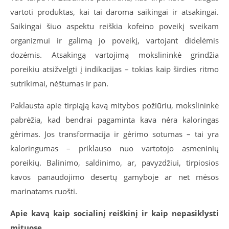
vartoti produktas, kai tai daroma saikingai ir atsakingai.
Saikingai šiuo aspektu reiškia kofeino poveikį sveikam
organizmui ir galimą jo poveikį, vartojant didelėmis
dozėmis. Atsakingą vartojimą mokslininkė grindžia
poreikiu atsižvelgti į indikacijas – tokias kaip širdies ritmo
sutrikimai, nėštumas ir pan.
Paklausta apie tirpiąją kavą mitybos požiūriu, mokslininkė
pabrėžia, kad bendrai pagaminta kava nėra kaloringas
gėrimas. Jos transformacija ir gėrimo sotumas – tai yra
kaloringumas – priklauso nuo vartotojo asmeninių
poreikių. Balinimo, saldinimo, ar, pavyzdžiui, tirpiosios
kavos panaudojimo desertų gamyboje ar net mėsos
marinatams ruošti.
Apie kavą kaip socialinį reiškinį ir kaip nepasiklysti
mituose