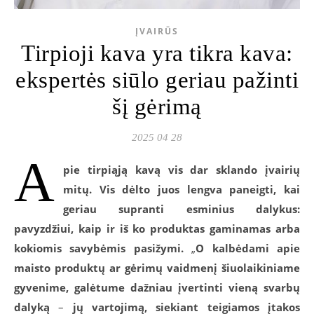
ĮVAIRŪS
Tirpioji kava yra tikra kava:
ekspertės siūlo geriau pažinti
šį gėrimą
2025 04 28
A
pie tirpiąją kavą vis dar sklando įvairių
mitų. Vis dėlto juos lengva paneigti, kai
geriau supranti esminius dalykus:
pavyzdžiui, kaip ir iš ko produktas gaminamas arba
kokiomis savybėmis pasižymi.
„
O kalbėdami apie
maisto produktų ar gėrimų vaidmenį šiuolaikiniame
gyvenime, galėtume dažniau įvertinti vieną svarbų
dalyką
–
jų vartojimą, siekiant teigiamos įtakos