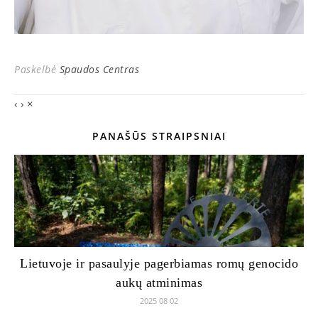
Paskelbė
Spaudos Centras
‹
›
×
PANAŠŪS STRAIPSNIAI
Lietuvoje ir pasaulyje pagerbiamas romų genocido
aukų atminimas
2025 08 02