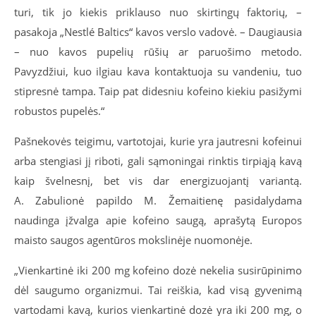
turi, tik jo kiekis priklauso nuo skirtingų faktorių, –
pasakoja „Nestlé Baltics“ kavos verslo vadovė. – Daugiausia
– nuo kavos pupelių rūšių ar paruošimo metodo.
Pavyzdžiui, kuo ilgiau kava kontaktuoja su vandeniu, tuo
stipresnė tampa. Taip pat didesniu kofeino kiekiu pasižymi
robustos pupelės.“
Pašnekovės teigimu, vartotojai, kurie yra jautresni kofeinui
arba stengiasi jį riboti, gali sąmoningai rinktis tirpiąją kavą
kaip švelnesnį, bet vis dar energizuojantį variantą.
A. Zabulionė papildo M. Žemaitienę pasidalydama
naudinga įžvalga apie kofeino saugą, aprašytą Europos
maisto saugos agentūros mokslinėje nuomonėje.
„Vienkartinė iki 200 mg kofeino dozė nekelia susirūpinimo
dėl saugumo organizmui. Tai reiškia, kad visą gyvenimą
vartodami kavą, kurios vienkartinė dozė yra iki 200 mg, o