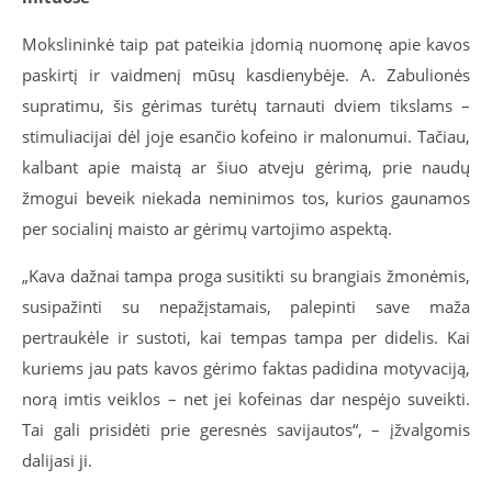
Mokslininkė taip pat pateikia įdomią nuomonę apie kavos
paskirtį ir vaidmenį mūsų kasdienybėje. A. Zabulionės
supratimu, šis gėrimas turėtų tarnauti dviem tikslams –
stimuliacijai dėl joje esančio kofeino ir malonumui. Tačiau,
kalbant apie maistą ar šiuo atveju gėrimą, prie naudų
žmogui beveik niekada neminimos tos, kurios gaunamos
per socialinį maisto ar gėrimų vartojimo aspektą.
„Kava dažnai tampa proga susitikti su brangiais žmonėmis,
susipažinti su nepažįstamais, palepinti save maža
pertraukėle ir sustoti, kai tempas tampa per didelis. Kai
kuriems jau pats kavos gėrimo faktas padidina motyvaciją,
norą imtis veiklos – net jei kofeinas dar nespėjo suveikti.
Tai gali prisidėti prie geresnės savijautos“, – įžvalgomis
dalijasi ji.