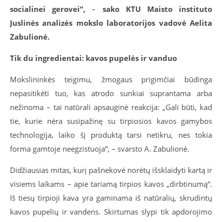
socialinei gerovei“,
–
sako KTU Maisto instituto
Juslinės analizės mokslo laboratorijos vadovė Aelita
Zabulionė.
Tik du ingredientai: kavos pupelės ir vanduo
Mokslininkės teigimu, žmogaus prigimčiai būdinga
nepasitikėti tuo, kas atrodo sunkiai suprantama arba
nežinoma – tai natūrali apsauginė reakcija: „Gali būti, kad
tie, kurie nėra susipažinę su tirpiosios kavos gamybos
technologija, laiko šį produktą tarsi netikru, nes tokia
forma gamtoje neegzistuoja“, – svarsto A. Zabulionė.
Didžiausias mitas, kurį pašnekovė norėtų išsklaidyti kartą ir
visiems laikams – apie tariamą tirpios kavos „dirbtinumą“.
Iš tiesų tirpioji kava yra gaminama iš natūralių, skrudintų
kavos pupelių ir vandens. Skirtumas slypi tik apdorojimo