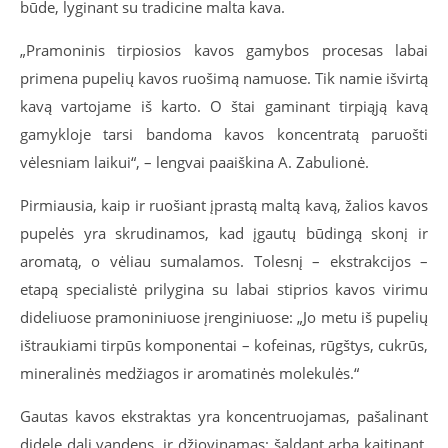
būde, lyginant su tradicine malta kava.
„Pramoninis tirpiosios kavos gamybos procesas labai
primena pupelių kavos ruošimą namuose. Tik namie išvirtą
kavą vartojame iš karto. O štai gaminant tirpiąją kavą
gamykloje tarsi bandoma kavos koncentratą paruošti
vėlesniam laikui“, – lengvai paaiškina A. Zabulionė.
Pirmiausia, kaip ir ruošiant įprastą maltą kavą, žalios kavos
pupelės yra skrudinamos, kad įgautų būdingą skonį ir
aromatą, o vėliau sumalamos. Tolesnį – ekstrakcijos –
etapą specialistė prilygina su labai stiprios kavos virimu
dideliuose pramoniniuose įrenginiuose: „Jo metu iš pupelių
ištraukiami tirpūs komponentai – kofeinas, rūgštys, cukrūs,
mineralinės medžiagos ir aromatinės molekulės.“
Gautas kavos ekstraktas yra koncentruojamas, pašalinant
didelę dalį vandens, ir džiovinamas: šaldant arba kaitinant.