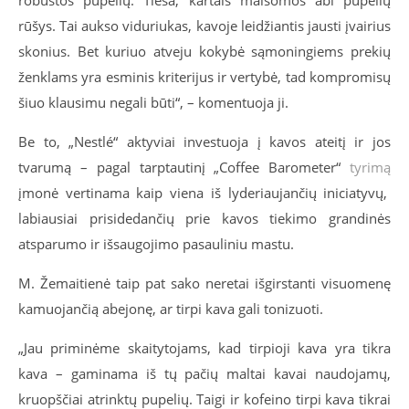
rūšys. Tai aukso viduriukas, kavoje leidžiantis jausti įvairius
skonius. Bet kuriuo atveju kokybė sąmoningiems prekių
ženklams yra esminis kriterijus ir vertybė, tad kompromisų
šiuo klausimu negali būti“, – komentuoja ji.
Be to, „Nestlé“ aktyviai investuoja į kavos ateitį ir jos
tvarumą – pagal tarptautinį „Coffee Barometer“
tyrimą
įmonė vertinama kaip viena iš lyderiaujančių iniciatyvų,
labiausiai prisidedančių prie kavos tiekimo grandinės
atsparumo ir išsaugojimo pasauliniu mastu.
M. Žemaitienė taip pat sako neretai išgirstanti visuomenę
kamuojančią abejonę, ar tirpi kava gali tonizuoti.
„Jau priminėme skaitytojams, kad tirpioji kava yra tikra
kava – gaminama iš tų pačių maltai kavai naudojamų,
kruopščiai atrinktų pupelių. Taigi ir kofeino tirpi kava tikrai