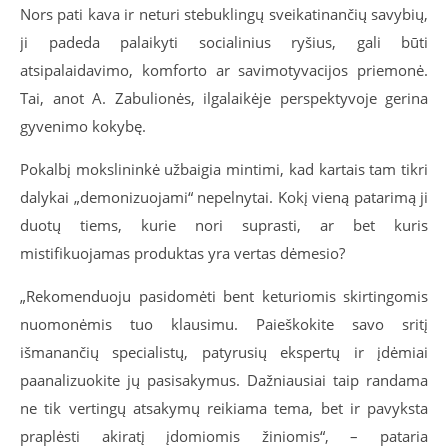
Nors pati kava ir neturi stebuklingų sveikatinančių savybių,
ji padeda palaikyti socialinius ryšius, gali būti
atsipalaidavimo, komforto ar savimotyvacijos priemonė.
Tai, anot A. Zabulionės, ilgalaikėje perspektyvoje gerina
gyvenimo kokybę.
Pokalbį mokslininkė užbaigia mintimi, kad kartais tam tikri
dalykai „demonizuojami“ nepelnytai. Kokį vieną patarimą ji
duotų tiems, kurie nori suprasti, ar bet kuris
mistifikuojamas produktas yra vertas dėmesio?
„Rekomenduoju pasidomėti bent keturiomis skirtingomis
nuomonėmis tuo klausimu. Paieškokite savo sritį
išmanančių specialistų, patyrusių ekspertų ir įdėmiai
paanalizuokite jų pasisakymus. Dažniausiai taip randama
ne tik vertingų atsakymų reikiama tema, bet ir pavyksta
praplėsti akiratį įdomiomis žiniomis“, – pataria