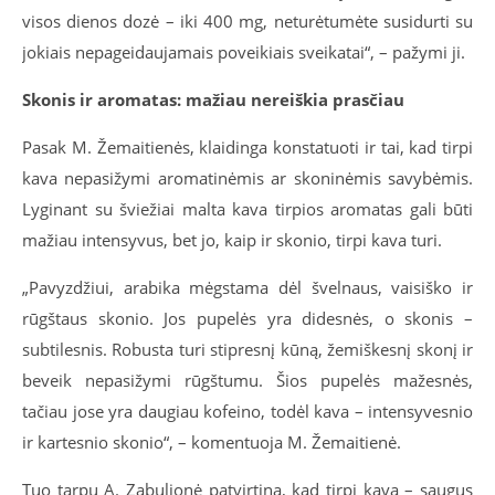
visos dienos dozė – iki 400 mg, neturėtumėte susidurti su
jokiais nepageidaujamais poveikiais sveikatai“, – pažymi ji.
Skonis ir aromatas: mažiau nereiškia prasčiau
Pasak M. Žemaitienės, klaidinga konstatuoti ir tai, kad tirpi
kava nepasižymi aromatinėmis ar skoninėmis savybėmis.
Lyginant su šviežiai malta kava tirpios aromatas gali būti
mažiau intensyvus, bet jo, kaip ir skonio, tirpi kava turi.
„Pavyzdžiui, arabika mėgstama dėl švelnaus, vaisiško ir
rūgštaus skonio. Jos pupelės yra didesnės, o skonis –
subtilesnis. Robusta turi stipresnį kūną, žemiškesnį skonį ir
beveik nepasižymi rūgštumu. Šios pupelės mažesnės,
tačiau jose yra daugiau kofeino, todėl kava – intensyvesnio
ir kartesnio skonio“, – komentuoja M. Žemaitienė.
Tuo tarpu A. Zabulionė patvirtina, kad tirpi kava – saugus