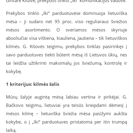
Gintarė Kitovė, prekybos tinklo „Iki“ komunikacijos vadovė.
Prekybos tinklo „Iki“ parduotuvėse dominuoja lietuviška
mėsa – ji sudaro net 95 proc. viso reguliaraus šviežios
mėsos asortimento. O sveriamos mėsos skyriuje
absoliučiai visa vištiena, kiauliena, jautiena – tik lietuviškos
kilmės. G. Kitovės teigimu, prekybos tinklas pasirinkęs į
savo parduotuves tiekti būtent mėsą iš Lietuvos ūkių, nes
tai leidžia užtikrinti maksimalų jos šviežumą, kontrolę ir
kokybę.
1 kriterijus: kilmės šalis
Mūsų šalyje augintą mėsą labiau vertina ir pirkėjai. G.
Bačkovo teigimu, lietuviai yra teisūs kreipdami dėmesį į
mėsos kilmę – lietuviška šviežia mėsa pasižymi aukšta
kokybe, o į „Iki“ parduotuves pristatoma per itin trumpą
laiką.