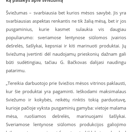
ką pasakys apie šviežumą
Šviežumas – svarbiausia bet kurios mėsos savybė. Jis yra
svarbiausias aspektas renkantis ne tik žalią mėsą, bet ir jos
pusgaminius, kurie kasmet sulaukia vis daugiau
populiarumo: sveriamose lentynose siūlomos įvairios
dešrelės, šašlykai, kepsniai ir kiti marinuoti produktai. Jų
šviežumą įvertinti dėl naudojamų prieskonių dažnam gali
būti sudėtingiau, tačiau G. Bačkovas dalijasi naudingu
patarimu.
„Tereikia darbuotojo prie šviežios mėsos vitrinos paklausti,
kur šie produktai yra pagaminti. Ieškodami maksimalaus
šviežumo ir kokybės, reikėtų rinktis tokią parduotuvę,
kurioje pačioje vyksta pusgaminių gamyba: vietoje malama
mėsa, ruošiamos dešrelės, marinuojami šašlykai.
Sveriamose lentynose siūlomos produkcijos galiojimo