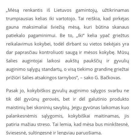
„Mėsą renkantis iš Lietuvos gamintojų, užtikrinamas
trumpiausias kelias iki vartotojo. Tai reiškia, kad pirkėjas
gauna maksimaliai šviežią mėsą, kuri būtina skanaus
patiekalo pagaminimui. Be to, „Iki“ kelia ypač griežtus
reikalavimus kokybei, todėl dirbant su vietos tiekėjais yra
dar paprasčiau kontroliuoti saugą ir mėsos kokybę. Mūsų
šalies augintojai laikosi aukštų paukščių ir gyvulių
auginimo sąlygų standartų, o visą tiekimo grandinę griežtai
prižiūri šalies atsakingos tarnybos“, – sako G. Bačkovas.
Pasak jo, kokybiškos gyvulių auginimo sąlygos svarbu ne
tik dėl gyvūnų gerovės, bet ir dėl galutinio produkto
maistinių bei skoninių savybių. Jeigu gyvūnas laikomas kuo
palankesnėmis sąlygomis, kokybiškai maitinamas, jis
patiria mažiau streso. Tai lemia, kad mėsa bus minkštesnė,
šviesesnė, sultingesnė ir lengviau paruošiama.