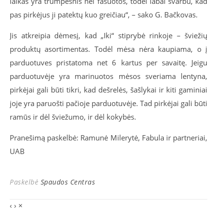
laikas yra trumpesnis nei fasuotos, todėl labai svarbu, kad
pas pirkėjus ji patektų kuo greičiau“, – sako G. Bačkovas.
Jis atkreipia dėmesį, kad „Iki“ stiprybė rinkoje – šviežių
produktų asortimentas. Todėl mėsa nėra kaupiama, o į
parduotuves pristatoma net 6 kartus per savaitę. Jeigu
parduotuvėje yra marinuotos mėsos sveriama lentyna,
pirkėjai gali būti tikri, kad dešrelės, šašlykai ir kiti gaminiai
joje yra paruošti pačioje parduotuvėje. Tad pirkėjai gali būti
ramūs ir dėl šviežumo, ir dėl kokybės.
Pranešimą paskelbė: Ramunė Milerytė, Fabula ir partneriai,
UAB
Paskelbė
Spaudos Centras
‹
›
×