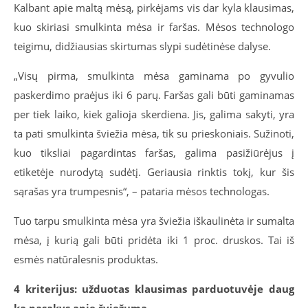
Kalbant apie maltą mėsą, pirkėjams vis dar kyla klausimas,
kuo skiriasi smulkinta mėsa ir faršas. Mėsos technologo
teigimu, didžiausias skirtumas slypi sudėtinėse dalyse.
„Visų pirma, smulkinta mėsa gaminama po gyvulio
paskerdimo praėjus iki 6 parų. Faršas gali būti gaminamas
per tiek laiko, kiek galioja skerdiena. Jis, galima sakyti, yra
ta pati smulkinta šviežia mėsa, tik su prieskoniais. Sužinoti,
kuo tiksliai pagardintas faršas, galima pasižiūrėjus į
etiketėje nurodytą sudėtį. Geriausia rinktis tokį, kur šis
sąrašas yra trumpesnis“, – pataria mėsos technologas.
Tuo tarpu smulkinta mėsa yra šviežia iškaulinėta ir sumalta
mėsa, į kurią gali būti pridėta iki 1 proc. druskos. Tai iš
esmės natūralesnis produktas.
4 kriterijus: užduotas klausimas parduotuvėje daug