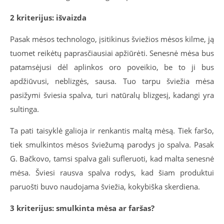
2 kriterijus: išvaizda
Pasak mėsos technologo, įsitikinus šviežios mėsos kilme, ją
tuomet reikėtų paprasčiausiai apžiūrėti. Senesnė mėsa bus
patamsėjusi dėl aplinkos oro poveikio, be to ji bus
apdžiūvusi, neblizgės, sausa. Tuo tarpu šviežia mėsa
pasižymi šviesia spalva, turi natūralų blizgesį, kadangi yra
sultinga.
Ta pati taisyklė galioja ir renkantis maltą mėsą. Tiek faršo,
tiek smulkintos mėsos šviežumą parodys jo spalva. Pasak
G. Bačkovo, tamsi spalva gali sufleruoti, kad malta senesnė
mėsa. Šviesi rausva spalva rodys, kad šiam produktui
paruošti buvo naudojama šviežia, kokybiška skerdiena.
3 kriterijus: smulkinta mėsa ar faršas?