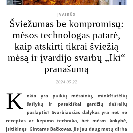
ĮVAIRŪS
Šviežumas be kompromisų:
mėsos technologas patarė,
kaip atskirti tikrai šviežią
mėsą ir įvardijo svarbų „Iki“
pranašumą
2024 05 22
K
okia yra puikių mėsainių, minkštutėlių
šašlykų ir pasakiškai gardžių dešrelių
paslaptis? Svarbiausias dalykas yra net ne
receptas ar kepimo technika, bet mėsos kokybė,
įsitikinęs Gintaras Bačkovas. Jis jau daug metų dirba