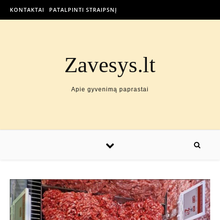
KONTAKTAI
PATALPINTI STRAIPSNĮ
Zavesys.lt
Apie gyvenimą paprastai