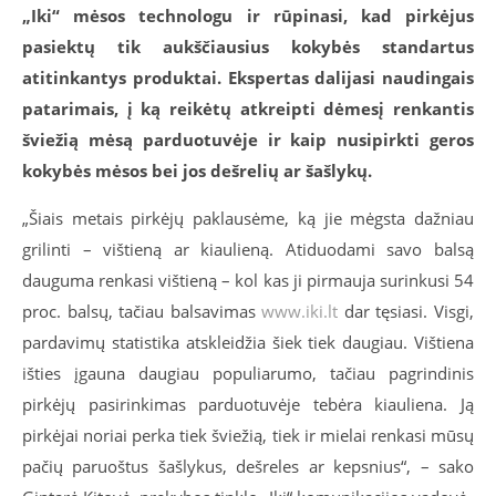
„Iki“ mėsos technologu ir rūpinasi, kad pirkėjus
pasiektų tik aukščiausius kokybės standartus
atitinkantys produktai. Ekspertas dalijasi naudingais
patarimais, į ką reikėtų atkreipti dėmesį renkantis
šviežią mėsą parduotuvėje ir kaip nusipirkti geros
kokybės mėsos bei jos dešrelių ar šašlykų.
„Šiais metais pirkėjų paklausėme, ką jie mėgsta dažniau
grilinti – vištieną ar kiaulieną. Atiduodami savo balsą
dauguma renkasi vištieną – kol kas ji pirmauja surinkusi 54
proc. balsų, tačiau balsavimas
www.iki.lt
dar tęsiasi. Visgi,
pardavimų statistika atskleidžia šiek tiek daugiau. Vištiena
išties įgauna daugiau populiarumo, tačiau pagrindinis
pirkėjų pasirinkimas parduotuvėje tebėra kiauliena. Ją
pirkėjai noriai perka tiek šviežią, tiek ir mielai renkasi mūsų
pačių paruoštus šašlykus, dešreles ar kepsnius“, – sako