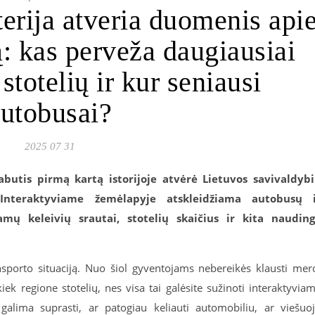
erija atveria duomenis api
ą: kas perveža daugiausiai
 stotelių ir kur seniausi
utobusai?
2025 07 31
abutis pirmą kartą istorijoje atvėrė Lietuvos savivaldyb
 Interaktyviame žemėlapyje atskleidžiama autobusų 
mų keleivių srautai, stotelių skaičius ir kita naudin
sporto situaciją. Nuo šiol gyventojams nebereikės klausti mer
iek regione stotelių, nes visa tai galėsite sužinoti interaktyvia
galima suprasti, ar patogiau keliauti automobiliu, ar viešuo