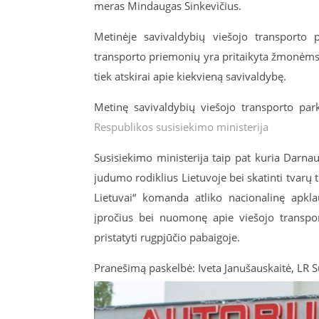
meras Mindaugas Sinkevičius.
Metinėje savivaldybių viešojo transporto p
transporto priemonių yra pritaikyta žmonėms 
tiek atskirai apie kiekvieną savivaldybę.
Metinę savivaldybių viešojo transporto park
Respublikos susisiekimo ministerija
Susisiekimo ministerija taip pat kuria Darna
judumo rodiklius Lietuvoje bei skatinti tvarų 
Lietuvai“ komanda atliko nacionalinę apkla
įpročius bei nuomonę apie viešojo transport
pristatyti rugpjūčio pabaigoje.
Pranešimą paskelbė: Iveta Janušauskaitė, LR S