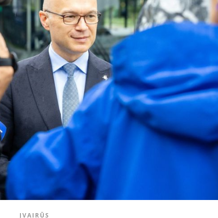
ĮVAIRŪS