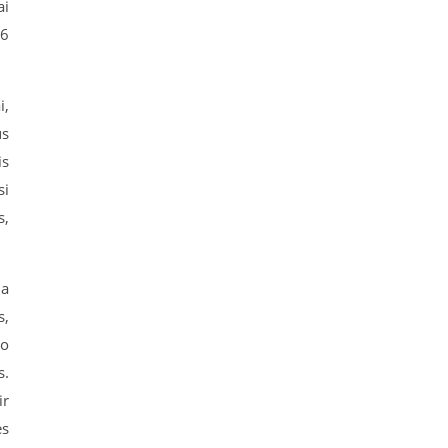
ai
36
i,
us
is
si
s,
ma
s,
uo
s.
ir
ės