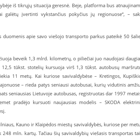
dybėje iš tikrųjų situacija geresnė. Beje, platforma bus atnaujina
jai galėtų įvertinti vykstančius pokyčius jų regionuose“, – sa
 duomenis apie savo viešojo transporto parkus pateikė 50 šali
iuoja beveik 1,3 mlrd. kilometrų, o piliečiai juo naudojasi daugi
12,5 tūkst. stotelių kursuoja virš 1,3 tūkst. autobusų maršrut
iekia 11 metų. Kai kuriose savivaldybėse – Kretingos, Kupiški
 rajonuose – rieda patys seniausi autobusai, kurių vidutinis amži
 pats seniausias Lietuvoje autobusas, registruotas dar 1997 metai
iemet pradėjo kursuoti naujausias modelis – SKODA elektrin
sį.
Vilniaus, Kauno ir Klaipėdos miestų savivaldybės, kuriose per met
k 248 mln. kartų. Tačiau šių savivaldybių viešasis transportas ta