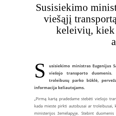
Susisiekimo minist
viešąjį transport
keleivių, kiek
a
S
usisiekimo ministras Eugenijus S
viešojo transporto duomenis.
troleibusų parko būklė, perveža
informacija keliautojams.
„Pirmą kartą pradedame stebėti viešojo tran
kada mieste pirkti autobusai ar troleibusai, k
ministerijos žemėlapyje. Stebint duomenis 