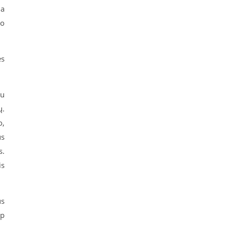
ma
ko
es
au
ų.
o,
us
s.
is
us
ip