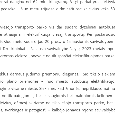
ndrai daugiau nei 62 mln. kilogramų. Visgi parkai yra efektyvi
nį pėdsaką – šiuo metu trijuose didmiesčiuose keleivius veža 5
viešojo transporto parko vis dar sudaro dyzeliniai autobusa
atnaujina ir elektrifikuoja viešąjį transportą. Per pastaruosi
ris šiuo metu sudaro jau 20 proc., o žaliausiomis savivaldybėm
ai Druskininkai – žaliausia savivaldybė šalyje, 2023 metais tapu
varomas elektra. Jonavoje ne tik sparčiai elektrifikuojamas parka
oseklus darnaus judumo priemonių diegimas. Šio tikslo siekia
o plano priemones – nuo miesto autobusų elektrifikacijo
įrengimo visame mieste. Siekiame, kad žmonės, nepriklausomai n
i ne tik patogiomis, bet ir saugiomis bei maloniomis kelionėmi
eivius, dėmesį skiriame ne tik viešojo transporto parko, bet 
s, tvarkingos ir patogios“, – kalbėjo Jonavos rajono savivaldyb