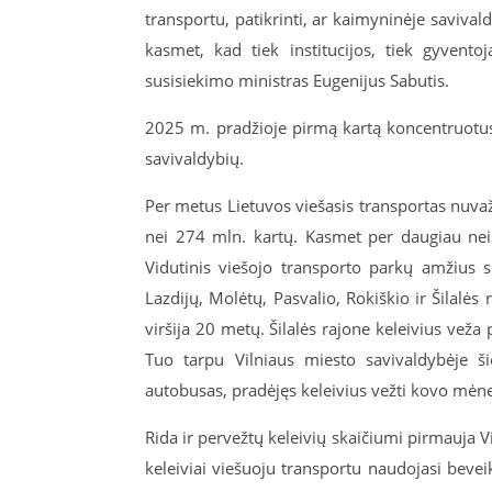
transportu, patikrinti, ar kaimyninėje savival
kasmet, kad tiek institucijos, tiek gyvento
susisiekimo ministras Eugenijus Sabutis.
2025 m. pradžioje pirmą kartą koncentruotus
savivaldybių.
Per metus Lietuvos viešasis transportas nuvaž
nei 274 mln. kartų. Kasmet per daugiau nei 
Vidutinis viešojo transporto parkų amžius s
Lazdijų, Molėtų, Pasvalio, Rokiškio ir Šilalės
viršija 20 metų. Šilalės rajone keleivius veža
Tuo tarpu Vilniaus miesto savivaldybėje š
autobusas, pradėjęs keleivius vežti kovo mėne
Rida ir pervežtų keleivių skaičiumi pirmauja 
keleiviai viešuoju transportu naudojasi bevei