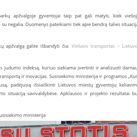
arkų apžvalgoje gyventojai taip pat gali matyti, kiek viešo
su negalia. Duomenys pateikiami tiek apie bendrą šalies situacij
ų apžvalgą galite išbandyti čia:
Viešasis transportas – Lietuv
us judumo indeksą, kuriuo siekiama įvertinti ir analizuoti darna
transportą ir inovacijas. Susisiekimo ministerija ir programos „Ku
usą, padėjusią išsiaiškinti Lietuvos miestų gyventojų keliavi
o situaciją savivaldybėse. Apklausos ir projekto rezultatai b
usisiekimo ministerija