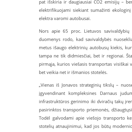
pat išskiria ir daugiausiai CO2 emisijų – be
elektrifikuojami siekiant sumažinti ekologi
elektra varomi autobusai.
Nors apie 65 proc. Lietuvos savivaldybių 
duomenys rodo, kad savivaldybės nuosekliai 
metus išaugo elektrinių autobusų kiekis, ku
tampa ne tik didmiesčiai, bet ir regionai. Št
pirmąja, kurios viešasis transportas visiškai 
bet veikia net ir išmanios stotelės.
„Vienas iš Jonavos strateginių tikslų – nu
įgyvendinant kompleksines Darnaus judum
infrastruktūros gerinimo iki dviračių takų 
pasirinktos transporto priemonės, džiaugtųs
Todėl galvodami apie viešojo transporto kel
stotelių atnaujinimui, kad jos būtų modernio