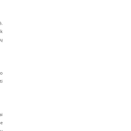
ė.
ak
sų
io
ti
ai
ie
ių