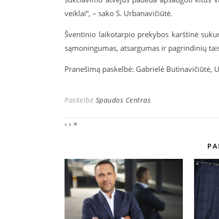
veiklai“, – sako S. Urbanavičiūtė.
Šventinio laikotarpio prekybos karštinė suku
sąmoningumas, atsargumas ir pagrindinių taisy
Pranešimą paskelbė: Gabrielė Butinavičiūtė, 
Paskelbė
Spaudos Centras
‹
›
×
PA