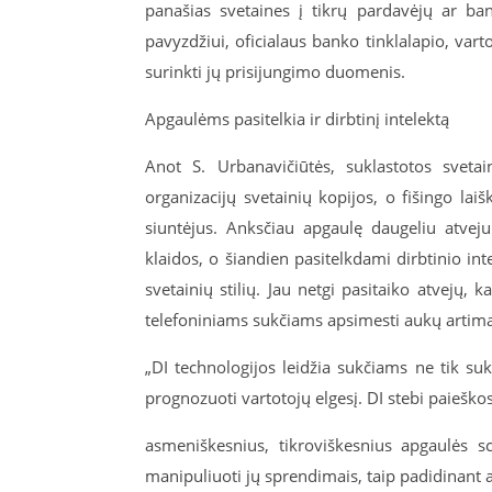
panašias svetaines į tikrų pardavėjų ar ba
pavyzdžiui, oficialaus banko tinklalapio, varto
surinkti jų prisijungimo duomenis.
Apgaulėms pasitelkia ir dirbtinį intelektą
Anot S. Urbanavičiūtės, suklastotos svetai
organizacijų svetainių kopijos, o fišingo laiš
siuntėjus. Anksčiau apgaulę daugeliu atvej
klaidos, o šiandien pasitelkdami dirbtinio intel
svetainių stilių. Jau netgi pasitaiko atvejų, 
telefoniniams sukčiams apsimesti aukų artimai
„DI technologijos leidžia sukčiams ne tik suku
prognozuoti vartotojų elgesį. DI stebi paieškos
asmeniškesnius, tikroviškesnius apgaulės sc
manipuliuoti jų sprendimais, taip padidinant 