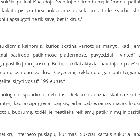
g sukčiai puikiai išnaudoja šventinį pirkimo bumą ir žmonių polin
s laikotarpis yra tarsi aukso amžius sukčiams, todėl svarbu išlik
ų apsaugoti ne tik save, bet ir kitus.“
atraukliomis kainomis, kurios skatina vartotojus manyti, kad jie
nai pasirodo patikimose platformose, pavyzdžiui, „Vinted“ 
gą pasitikėjimo jausmą. Be to, sukčiai aktyviai naudoja ir paiešk
žinomų asmenų vardus. Pavyzdžiui, reklamoje gali būti teigiam
lite įsigyti vos už 199 eurus.“
sichologinio spaudimo metodus: „Reklamos dažnai skatina skubė
ntys, kad akcija greitai baigsis, arba pabrėžiamas mažas likus
tojų budrumą, todėl jie neatlieka reikiamų patikrinimų ir pasiti
tikrų interneto puslapių kūrimas. Sukčiai kartais sukuria lab