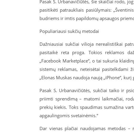
Pasak S. Urbanavičiūtės, šie skaičiai rodo, jo
pasitikėti patraukliais pasiūlymais: „Šventini
budriems ir imtis papildomų apsaugos priemoni
Populiariausi sukčių metodai
Dažniausiai sukčiai vilioja nerealistiškai p
pasitaikė reta proga. Tokios reklamos daž
„Facebook Marketplace“, o tai sukuria klaidin
sistemų reklamas, neteisėtai pasitelkdami 
„Elonas Muskas naudoja naują „iPhone“, kurį ga
Pasak S. Urbanavičiūtės, sukčiai taiko ir p
priimti sprendimą – matomi laikmačiai, roda
prekių kiekis. Toks spaudimas sumažina varto
apgaulingomis svetainėmis.“
Dar vienas plačiai naudojamas metodas – ne