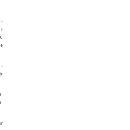
os
us
vų
bę
ms
ir
ti
ti
ir