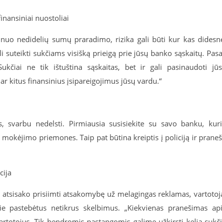
nansiniai nuostoliai
uo nedidelių sumų praradimo, rizika gali būti kur kas didesn
 suteikti sukčiams visišką prieigą prie jūsų banko sąskaitų. Pas
Sukčiai ne tik ištuština sąskaitas, bet ir gali pasinaudoti jū
r kitus finansinius įsipareigojimus jūsų vardu.“
s, svarbu nedelsti. Pirmiausia susisiekite su savo banku, kur
 mokėjimo priemones. Taip pat būtina kreiptis į policiją ir praneš
cija
os atsisako prisiimti atsakomybę už melagingas reklamas, vartotoj
ie pastebėtus netikrus skelbimus. „Kiekvienas pranešimas ap
rtotojus. Tik bendromis pastangomis galime užkirsti kelią sukč