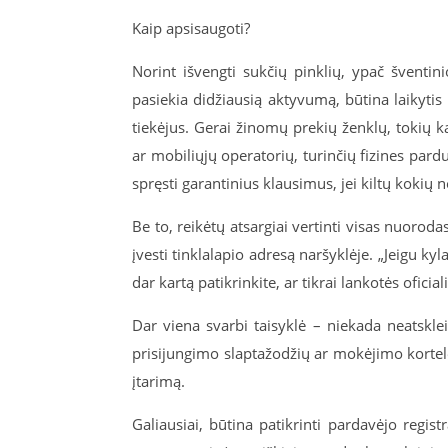
Kaip apsisaugoti?
Norint išvengti sukčių pinklių, ypač šventin
pasiekia didžiausią aktyvumą, būtina laikytis k
tiekėjus. Gerai žinomų prekių ženklų, tokių ka
ar mobiliųjų operatorių, turinčių fizines pardu
spręsti garantinius klausimus, jei kiltų kokių
Be to, reikėtų atsargiai vertinti visas nuoroda
įvesti tinklalapio adresą naršyklėje. „Jeigu k
dar kartą patikrinkite, ar tikrai lankotės ofici
Dar viena svarbi taisyklė – niekada neatskl
prisijungimo slaptažodžių ar mokėjimo kortelės
įtarimą.
Galiausiai, būtina patikrinti pardavėjo registr