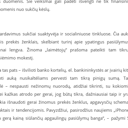
s duomenis. Šie veiksmai gali padėti išvengti ne tik finansin
duomenis nuo sukčių kėslų.
pardavimus sukčiai suaktyvėja ir socialiniuose tinkluose. Čia au
 prekės ženklais, skelbiant turinį apie ypatingus pasiūlymu
tinai lengva. Žinoma „laimėtojų“ prašoma pateikti tam tikr
siėmimo mokestį.
 tas pats – išvilioti banko kortelių, el. bankininkystės ar įvairių ki
nti auką nusikaltėliams pervesti tam tikrą pinigų sumą. T
yklė – nespausti nežinomų nuorodų, atidžiai tikrinti, su kokiom
 kažkas atrodo per gerai, jog būtų tikra, dažniausiai taip ir yr
kia išnaudoti gerai žinomus prekės ženklus, apgavysčių schem
duktais ir tendencijomis. Pavyzdžiui, pasirodžius naujiems „iPhon
itin gerą kainą siūlančių apgaulingų pasiūlymų banga“, – pažymi 