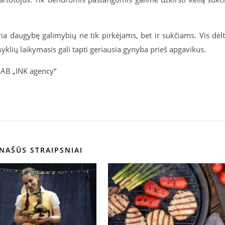
ria daugybę galimybių ne tik pirkėjams, bet ir sukčiams. Vis dėl
klių laikymasis gali tapti geriausia gynyba prieš apgavikus.
UAB „INK agency“
NAŠŪS STRAIPSNIAI