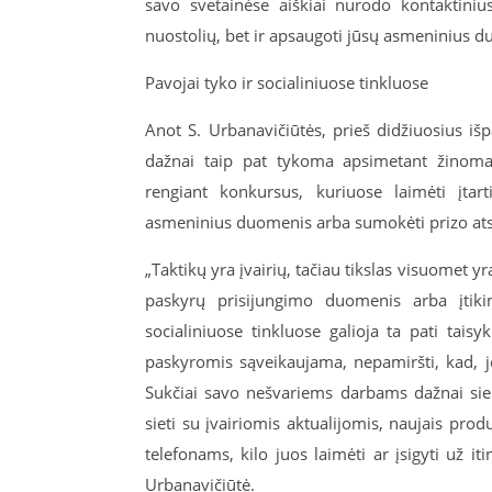
savo svetainėse aiškiai nurodo kontaktiniu
nuostolių, bet ir apsaugoti jūsų asmeninius 
Pavojai tyko ir socialiniuose tinkluose
Anot S. Urbanavičiūtės, prieš didžiuosius iš
dažnai taip pat tykoma apsimetant žinomais
rengiant konkursus, kuriuose laimėti įtar
asmeninius duomenis arba sumokėti prizo at
„Taktikų yra įvairių, tačiau tikslas visuomet yra
paskyrų prisijungimo duomenis arba įtiki
socialiniuose tinkluose galioja ta pati tais
paskyromis sąveikaujama, nepamiršti, kad, jei
Sukčiai savo nešvariems darbams dažnai sie
sieti su įvairiomis aktualijomis, naujais pro
telefonams, kilo juos laimėti ar įsigyti už 
Urbanavičiūtė.