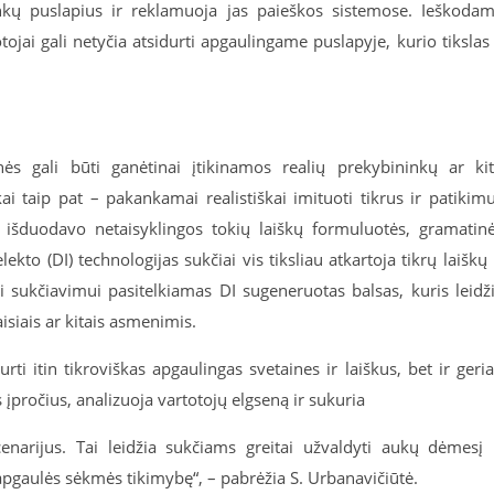
nkų puslapius ir reklamuoja jas paieškos sistemose. Ieškodam
tojai gali netyčia atsidurti apgaulingame puslapyje, kurio tikslas
nės gali būti ganėtinai įtikinamos realių prekybininkų ar ki
kai taip pat – pakankamai realistiškai imituoti tikrus ir patikim
u išduodavo netaisyklingos tokių laiškų formuluotės, gramatin
ekto (DI) technologijas sukčiai vis tiksliau atkartoja tikrų laiškų 
kai sukčiavimui pasitelkiamas DI sugeneruotas balsas, kuris leidž
siais ar kitais asmenimis.
rti itin tikroviškas apgaulingas svetaines ir laiškus, bet ir geri
 įpročius, analizuoja vartotojų elgseną ir sukuria
enarijus. Tai leidžia sukčiams greitai užvaldyti aukų dėmesį 
apgaulės sėkmės tikimybę“, – pabrėžia S. Urbanavičiūtė.