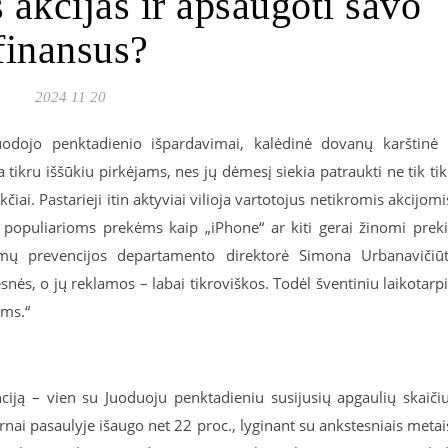
s akcijas ir apsaugoti savo
finansus?
2024 11 20
 Juodojo penktadienio išpardavimai, kalėdinė dovanų karštinė 
ikru iššūkiu pirkėjams, nes jų dėmesį siekia patraukti ne tik tik
kčiai. Pastarieji itin aktyviai vilioja vartotojus netikromis akcijomi
 populiarioms prekėms kaip „iPhone“ ar kiti gerai žinomi prek
timų prevencijos departamento direktorė Simona Urbanavičiū
snės, o jų reklamos – labai tikroviškos. Todėl šventiniu laikotarp
ems.“
enciją – vien su Juoduoju penktadieniu susijusių apgaulių skaiči
rnai pasaulyje išaugo net 22 proc., lyginant su ankstesniais metai