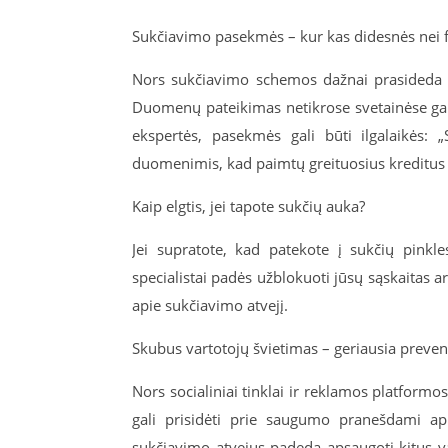
Sukčiavimo pasekmės – kur kas didesnės nei fi
Nors sukčiavimo schemos dažnai prasideda n
Duomenų pateikimas netikrose svetainėse gali
ekspertės, pasekmės gali būti ilgalaikės: „
duomenimis, kad paimtų greituosius kreditus a
Kaip elgtis, jei tapote sukčių auka?
Jei supratote, kad patekote į sukčių pinkle
specialistai padės užblokuoti jūsų sąskaitas ar
apie sukčiavimo atvejį.
Skubus vartotojų švietimas – geriausia preven
Nors socialiniai tinklai ir reklamos platform
gali prisidėti prie saugumo pranešdami ap
sukčiavimo atvejus padeda apsaugoti kitus va