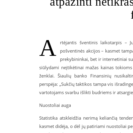
atpažinti netikra
A
rtėjantis šventinis laikotarpis –
pošventinės akcijos – kasmet tampa t
prekybininkai, bet ir internetiniai su
siūlydami neįtikėtinai mažas kainas tokioms
ženklai. Šiaulių banko Finansinių nusikal
perspėja: „Sukčių taktikos tampa vis išradinge
vartotojams svarbu išlikti budriems ir atsargi
Nuostoliai auga
Statistika atskleidžia nerimą keliančią tend
kasmet didėja, o dėl jų patiriami nuostoliai pe