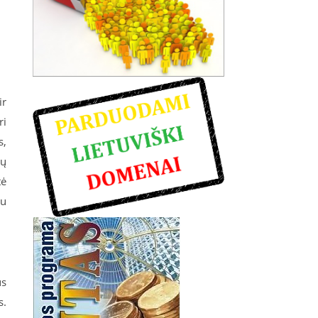
ir
ri
s,
ių
tė
iu
us
s.