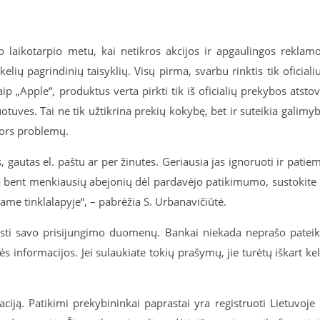
io laikotarpio metu, kai netikros akcijos ir apgaulingos reklam
elių pagrindinių taisyklių. Visų pirma, svarbu rinktis tik oficiali
ip „Apple“, produktus verta pirkti tik iš oficialių prekybos atsto
otuves. Tai ne tik užtikrina prekių kokybę, bet ir suteikia galimy
 nors problemų.
s, gautas el. paštu ar per žinutes. Geriausia jas ignoruoti ir patie
yla bent menkiausių abejonių dėl pardavėjo patikimumo, sustokite 
aliame tinklalapyje“, – pabrėžia S. Urbanavičiūtė.
eisti savo prisijungimo duomenų. Bankai niekada neprašo pateik
 informacijos. Jei sulaukiate tokių prašymų, jie turėtų iškart kel
aciją. Patikimi prekybininkai paprastai yra registruoti Lietuvoje 