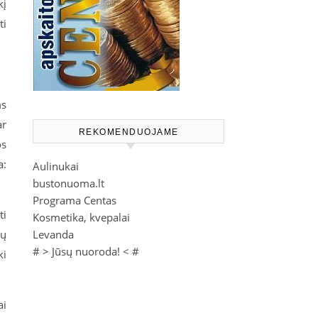
kį
ti
ms
ar
REKOMENDUOJAME
os
a:
Aulinukai
bustonuoma.lt
Programa Centas
ti
Kosmetika, kvepalai
ių
Levanda
# >
Jūsų nuoroda!
< #
ki
ai