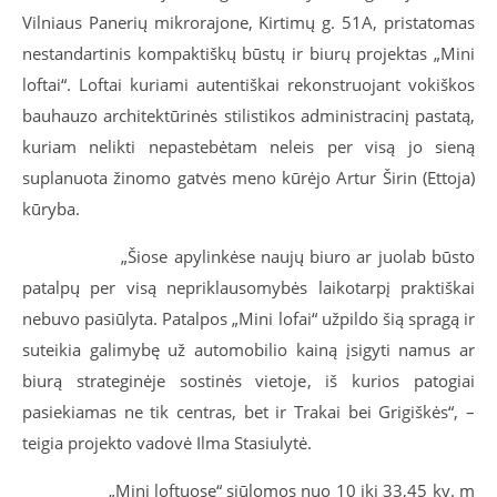
Vilniaus Panerių mikrorajone, Kirtimų g. 51A, pristatomas
nestandartinis kompaktiškų būstų ir biurų projektas „Mini
loftai“. Loftai kuriami autentiškai rekonstruojant vokiškos
bauhauzo architektūrinės stilistikos administracinį pastatą,
kuriam nelikti nepastebėtam neleis per visą jo sieną
suplanuota žinomo gatvės meno kūrėjo Artur Širin (Ettoja)
kūryba.
„Šiose apylinkėse naujų biuro ar juolab būsto
patalpų per visą nepriklausomybės laikotarpį praktiškai
nebuvo pasiūlyta. Patalpos „Mini lofai“ užpildo šią spragą ir
suteikia galimybę už automobilio kainą įsigyti namus ar
biurą strateginėje sostinės vietoje, iš kurios patogiai
pasiekiamas ne tik centras, bet ir Trakai bei Grigiškės“, –
teigia projekto vadovė Ilma Stasiulytė.
„Mini loftuose“ siūlomos nuo 10 iki 33,45 kv. m