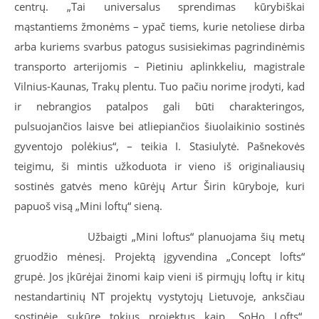
centrų. „Tai universalus sprendimas kūrybiškai
mąstantiems žmonėms – ypač tiems, kurie netoliese dirba
arba kuriems svarbus patogus susisiekimas pagrindinėmis
transporto arterijomis – Pietiniu aplinkkeliu, magistrale
Vilnius-Kaunas, Trakų plentu. Tuo pačiu norime įrodyti, kad
ir nebrangios patalpos gali būti charakteringos,
pulsuojančios laisve bei atliepiančios šiuolaikinio sostinės
gyventojo polėkius“, – teikia I. Stasiulytė. Pašnekovės
teigimu, ši mintis užkoduota ir vieno iš originaliausių
sostinės gatvės meno kūrėjų Artur Širin kūryboje, kuri
papuoš visą „Mini loftų“ sieną.
Užbaigti „Mini loftus“ planuojama šių metų
gruodžio mėnesį. Projektą įgyvendina „Concept lofts“
grupė. Jos įkūrėjai žinomi kaip vieni iš pirmųjų loftų ir kitų
nestandartinių NT projektų vystytojų Lietuvoje, anksčiau
sostinėje sukūrę tokius projektus kaip „SoHo Lofts“,