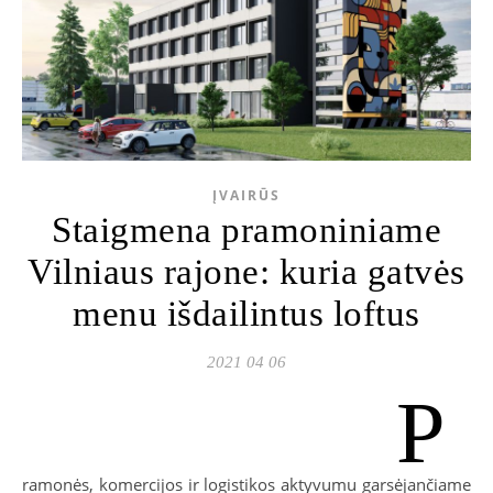
ĮVAIRŪS
Staigmena pramoniniame
Vilniaus rajone: kuria gatvės
menu išdailintus loftus
2021 04 06
P
ramonės, komercijos ir logistikos aktyvumu garsėjančiame