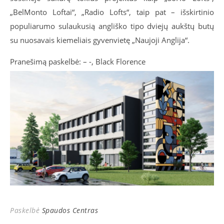
„BelMonto Loftai“, „Radio Lofts“, taip pat – išskirtinio
populiarumo sulaukusią angliško tipo dviejų aukštų butų
su nuosavais kiemeliais gyvenvietę „Naujoji Anglija“.
Pranešimą paskelbė: – -, Black Florence
Paskelbė
Spaudos Centras