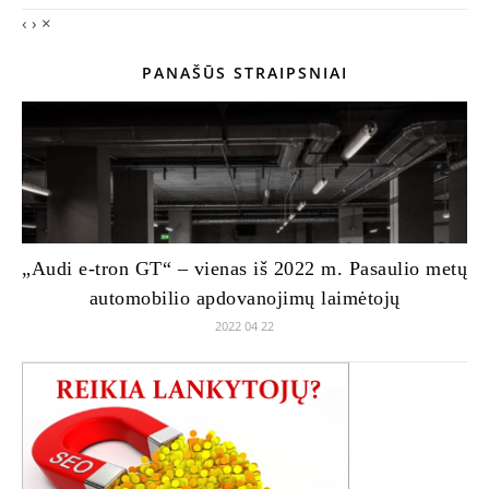
‹
›
×
PANAŠŪS STRAIPSNIAI
„Audi e-tron GT“ – vienas iš 2022 m. Pasaulio metų
automobilio apdovanojimų laimėtojų
2022 04 22