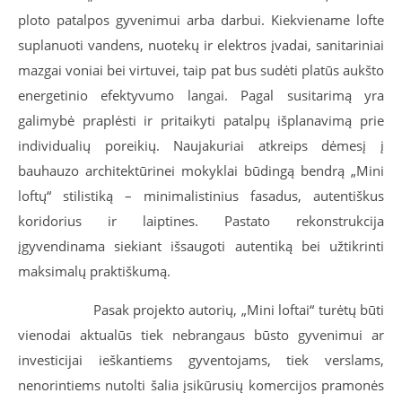
ploto patalpos gyvenimui arba darbui. Kiekviename lofte
suplanuoti vandens, nuotekų ir elektros įvadai, sanitariniai
mazgai voniai bei virtuvei, taip pat bus sudėti platūs aukšto
energetinio efektyvumo langai. Pagal susitarimą yra
galimybė praplėsti ir pritaikyti patalpų išplanavimą prie
individualių poreikių. Naujakuriai atkreips dėmesį į
bauhauzo architektūrinei mokyklai būdingą bendrą „Mini
loftų“ stilistiką – minimalistinius fasadus, autentiškus
koridorius ir laiptines. Pastato rekonstrukcija
įgyvendinama siekiant išsaugoti autentiką bei užtikrinti
maksimalų praktiškumą.
Pasak projekto autorių, „Mini loftai“ turėtų būti
vienodai aktualūs tiek nebrangaus būsto gyvenimui ar
investicijai ieškantiems gyventojams, tiek verslams,
nenorintiems nutolti šalia įsikūrusių komercijos pramonės