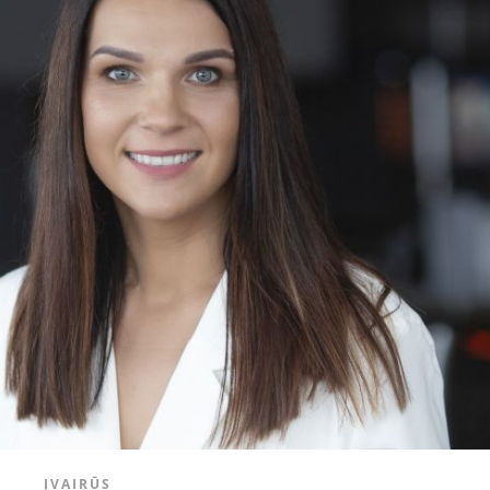
ĮVAIRŪS