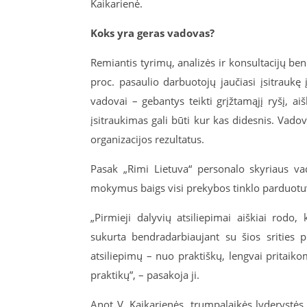
Kaikarienė.
Koks yra geras vadovas?
Remiantis tyrimų, analizės ir konsultacijų b
proc. pasaulio darbuotojų jaučiasi įsitraukę
vadovai – gebantys teikti grįžtamąjį ryšį, a
įsitraukimas gali būti kur kas didesnis. Va
organizacijos rezultatus.
Pasak „Rimi Lietuva“ personalo skyriaus v
mokymus baigs visi prekybos tinklo parduotuv
„Pirmieji dalyvių atsiliepimai aiškiai ro
sukurta bendradarbiaujant su šios srities 
atsiliepimų – nuo praktiškų, lengvai pritai
praktikų”, – pasakoja ji.
Anot V. Kaikarienės, trumpalai
kės
lyderystė