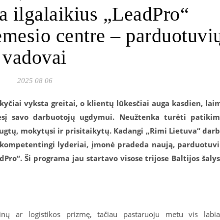
a ilgalaikius „LeadPro“
mesio centre – parduotuvi
vadovai
2025 08 06
kyčiai vyksta greitai, o klientų lūkesčiai auga kasdien, lai
esį savo darbuotoj
ų ugdymui
. Neužtenka turėti patiki
ugtų, mokytųsi ir prisitaikytų. Kadangi
„Rimi Lietuva“ dar
, kompetentingi lyderiai, įmonė pradeda naują, parduotuv
“. Ši programa jau startavo visose trijose Baltijos šaly
inų ar logistikos prizmę, tačiau pastaruoju metu vis labi