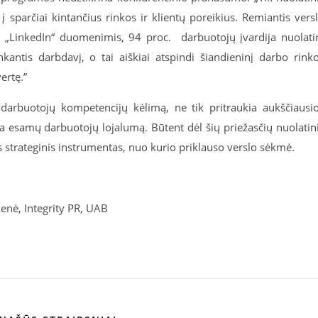
į sparčiai kintančius rinkos ir klientų poreikius. Remiantis vers
s
„LinkedIn“
duomenimis, 94 proc.
darbuotojų įvardija nuolati
kantis darbdavį, o tai aiškiai atspindi šiandieninį darbo rink
ertę.”
į darbuotojų kompetencijų kėlimą, ne tik pritraukia aukščiausi
rina esamų darbuotojų lojalumą. Būtent dėl šių priežasčių nuolatin
strateginis instrumentas, nuo kurio priklauso verslo sėkmė.
enė, Integrity PR, UAB