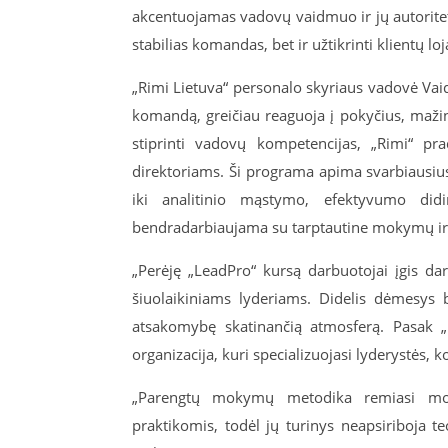
akcentuojamas vadovų vaidmuo ir jų autoriteta
stabilias komandas, bet ir užtikrinti klientų 
„Rimi Lietuva“ personalo skyriaus vadovė Vaida
komandą, greičiau reaguoja į pokyčius, mažina kl
stiprinti vadovų kompetencijas, „Rimi“ p
direktoriams. Ši programa apima svarbiausiu
iki analitinio mąstymo, efektyvumo did
bendradarbiaujama su tarptautine mokymų ir 
„Perėję „LeadPro“ kursą darbuotojai įgis dar
šiuolaikiniams lyderiams. Didelis dėmesys bu
atsakomybę skatinančią atmosferą. Pasak „R
organizacija, kuri specializuojasi lyderystės
„Parengtų mokymų metodika remiasi moksl
praktikomis, todėl jų turinys neapsiriboja t