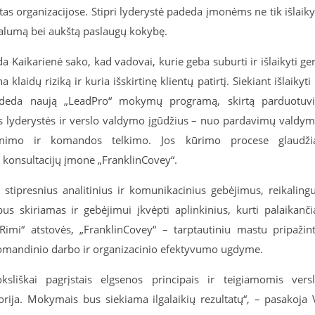
s organizacijose. Stipri lyderystė padeda įmonėms ne tik išlaiky
lojalumą bei aukštą paslaugų kokybę.
 Kaikarienė sako, kad vadovai, kurie geba suburti ir išlaikyti ge
aidų riziką ir kuria išskirtinę klientų patirtį. Siekiant išlaikyti 
radeda naują „LeadPro“ mokymų programą, skirtą parduotuv
s lyderystės ir verslo valdymo įgūdžius – nuo pardavimų valdy
inimo ir komandos telkimo. Jos kūrimo procese glaudži
konsultacijų įmone „FranklinCovey“.
 stipresnius analitinius ir komunikacinius gebėjimus, reikaling
s skiriamas ir gebėjimui įkvėpti aplinkinius, kurti palaikanči
imi“ atstovės, „FranklinCovey“ – tarptautiniu mastu pripažin
, komandinio darbo ir organizacinio efektyvumo ugdyme.
iškai pagrįstais elgsenos principais ir teigiamomis vers
eorija. Mokymais bus siekiama ilgalaikių rezultatų“, – pasakoja 