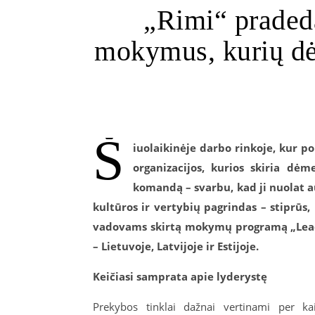
„Rimi“ praded
mokymus, kurių dė
Š
iuolaikinėje darbo rinkoje, kur po
organizacijos, kurios skiria dėm
komandą – svarbu, kad ji nuolat a
kultūros ir vertybių pagrindas – stiprūs
vadovams skirtą mokymų programą „LeadPro
– Lietuvoje, Latvijoje ir Estijoje.
Keičiasi samprata apie lyderystę
Prekybos tinklai dažnai vertinami per ka