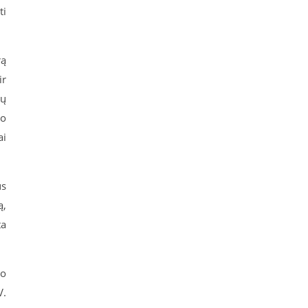
ti
rą
ir
ių
mo
ai
us
ą,
ta
lo
V.