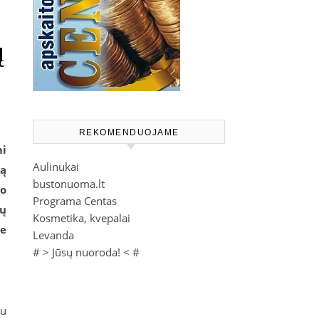
ų
REKOMENDUOJAME
mi
Aulinukai
mą
bustonuoma.lt
bo
Programa Centas
ių
Kosmetika, kvepalai
se
Levanda
# >
Jūsų nuoroda!
< #
au