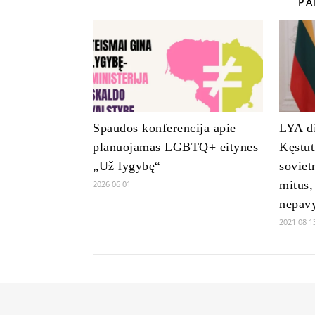
PA
Spaudos konferencija apie
LYA di
planuojamas LGBTQ+ eitynes
Kęstut
„Už lygybę“
soviet
mitus,
2026 06 01
nepavy
2021 08 1