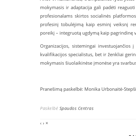
mokymasis ir adaptacija gali padėti reaguoti 
profesionalams skirtos socialinės platformo
profesinį tobulėjimą kaip esminį veiksnį ren
poreikį – integruotą ugdymą kaip pagrindinę v
Organizacijos, sistemingai investuojančios 
kvalifikacijos specialistus, bet ir ženkliai ge
mokymasis šiuolaikinėse įmonėse yra svarbus 
Pranešimą paskelbė: Monika Urbonaitė-Stepši
Paskelbė
Spaudos Centras
‹
›
×