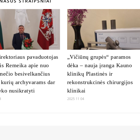
NAŠŪS STRAIPSNIAI
rektoriaus pavaduotojas
„Vičiūnų grupės“ paramos
is Remeika apie nuo
dėka – nauja įranga Kauno
mečio besivelkančius
klinikų Plastinės ir
 kurių archyvarams dar
rekonstrukcinės chirurgijos
ko nusikratyti
klinikai
3
2025 11 04