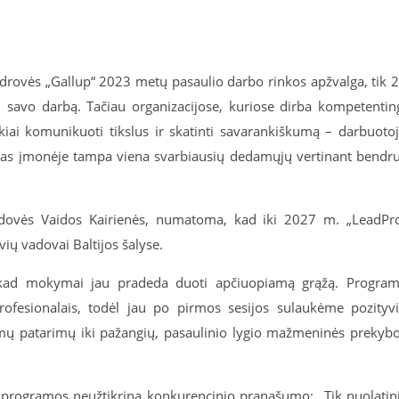
endrovės „Gallup“ 2023 metų pasaulio darbo rinkos apžvalga, tik 
 į savo darbą. Tačiau organizacijose, kuriose dirba kompetentin
iškiai komunikuoti tikslus ir skatinti savarankiškumą – darbuoto
dovas įmonėje tampa viena svarbiausių dedamųjų vertinant bendr
adovės Vaidos Kairienės, numatoma, kad iki 2027 m. „LeadPr
ių vadovai Baltijos šalyse.
do, kad mokymai jau pradeda duoti apčiuopiamą grąžą. Progra
profesionalais, todėl jau po pirmos sesijos sulaukėme pozityv
komų patarimų iki pažangių, pasaulinio lygio mažmeninės prekyb
s programos neužtikrina konkurencinio pranašumo:
„
Tik nuolatin